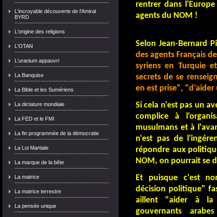
rentrer dans l'Europe 
L'incroyable découverte de l'Amiral
agents du NOM !
BYRD
L'origine des religions
Selon Jean-Bernard Pi
L'OTAN
des agents Français de
L'uranium appauvri
syriens en Turquie et
La Banquise
secrets de se renseign
en est prise", "d’aider
La Bible et les Sumériens
Si cela n'est pas un a
La dictature mondiale
complice à l'organi
La FED et le FMI
musulmans et à l'ava
La fin programmée de la démocratie
n'est pas de l'ingér
La Loi Martiale
répondre aux politiqu
NOM, on pourrait se d
La marque de la bête
Et puisque c'est no
La matrice
décision politique" f
La matrice terrestre
aillent "aider à l
La pensée unique
gouvernants arabe