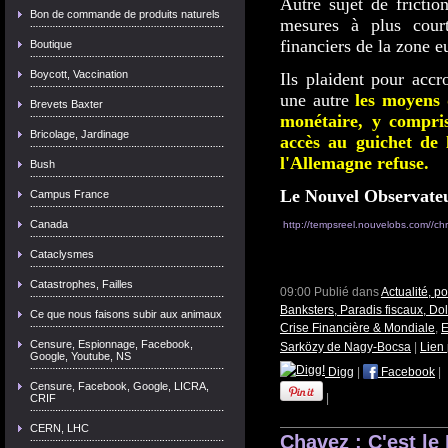
Autre sujet de frictio
Bon de commande de produits naturels
mesures à plus court
financiers de la zone e
Boutique
Boycott, Vaccination
Ils plaident pour accr
une autre
les moyens
Brevets Baxter
monétaire, y compri
Bricolage, Jardinage
accès au guichet de
l'Allemagne refuse.
Bush
Le Nouvel Observate
Campus France
Canada
http://tempsreel.nouvelobs.com//chro
Cataclysmes
Catastrophes, Failles
09:00 Publié dans
Actualité, p
Banksters, Paradis fiscaux, Dol
Ce que nous faisons subir aux animaux
Crise Financière & Mondiale
,
E
Censure, Espionnage, Facebook,
Sarközy de Nagy-Bocsa
|
Lien
Google, Youtube, NS
Digg
|
Facebook
|
Censure, Facebook, Google, LICRA,
|
CRIF
CERN, LHC
Chavez : C'est le 