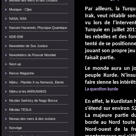
Montée des Mers et des Océans
Par ailleurs, la Tur
Musique - Clips
Irak, veut rétablir so
NASA, NSA
vu lors de l’interven
Nassim Haramein, Physique Quantique
Turquie en juillet 201
les rebelles et des fo
NDE-EMI
tenté de se positionne
Newsletter de Sos Justice
jouant son propre jeu
Newsletters du Pouvoir Mondial
faisait partie.
Next-up
Le monde aura un jo
Nexus Magazine
peuple Kurde. N’insul
faire sienne les intérêt
Nibiru - Planète X ou Nemesis, Elenin
La question kurde
Nibiru et les ANNUNAKIS
Nicolas Sarközy de Nagy-Bocsa
En effet, le Kurdistan
s’étend sur environ 52
Nikolas TESLA
La majeure partie du
Niveau des mers & des océans
borde au Nord toute l
Norvège
Nord-ouest de la fr