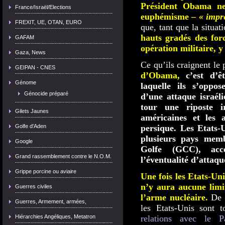
Président Obama ne
France/Israël/Elections
euphémisme –
« impré
FREXIT, UE, OTAN, EURO
que, tant que la situat
hauts gradés des for
GAFAM
opération militaire, y
Gaza, News
Ce qu’ils craignent le 
GEIPAN - CNES
d’Obama,
c’est d’
Génome
laquelle ils s’oppo
Génocide préparé
d’une attaque israéli
tour une riposte ir
Gilets Jaunes
américaines et les 
Golfe d'Aden
persique. Les Etats-
plusieurs pays mem
Google
Golfe (GCC), acc
Grand rassemblement contre le N.O.M.
l’éventualité d’attaqu
Grippe porcine ou aviaire
Une fois les Etats-Un
n’y aura aucune limit
Guerres civiles
l’arme nucléaire.
De p
Guerres, Armement, armées,
les Etats-Unis sont 
Hiérarchies Angéliques, Metatron
relations avec le P