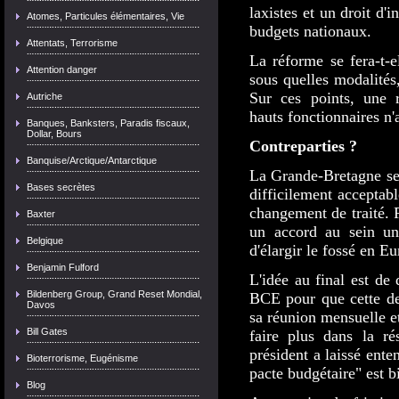
laxistes et un droit d'i
Atomes, Particules élémentaires, Vie
budgets nationaux.
Attentats, Terrorisme
La réforme se fera-t-e
Attention danger
sous quelles modalités
Sur ces points, une r
Autriche
hauts fonctionnaires n'
Banques, Banksters, Paradis fiscaux,
Dollar, Bours
Contreparties ?
Banquise/Arctique/Antarctique
La Grande-Bretagne sem
Bases secrètes
difficilement acceptab
changement de traité. 
Baxter
un accord au sein un
Belgique
d'élargir le fossé en Eu
Benjamin Fulford
L'idée au final est de
Bildenberg Group, Grand Reset Mondial,
BCE pour que cette der
Davos
sa réunion mensuelle et
Bill Gates
faire plus dans la ré
président a laissé enten
Bioterrorisme, Eugénisme
pacte budgétaire" est b
Blog