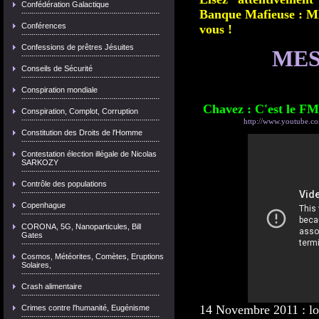
Confédération Galactique
Banque Mafieuse : ME
Conférences
vous !
Confessions de prêtres Jésuites
MES 
Conseils de Sécurité
Conspiration mondiale
Chavez : C'est le FMI
Conspiration, Complot, Corruption
http://www.youtube.
Constitution des Droits de l'Homme
Contestation élection illégale de Nicolas
SARKOZY
Contrôle des populations
Copenhague
CORONA, 5G, Nanoparticules, Bill
Gates
Cosmos, Météorites, Comètes, Eruptions
Solaires,
Crash alimentaire
14 Novembre 2011 : lor
Crimes contre l'humanité, Eugénisme