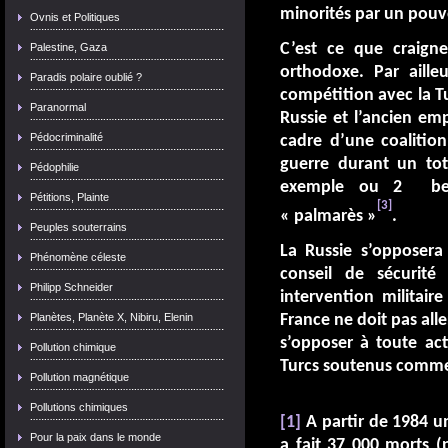
minorités par un pouvo
Ovnis et Politiques
C’est ce que craign
Palestine, Gaza
orthodoxe. Par aille
Paradis polaire oublié ?
compétition avec la T
Paranormal
Russie et l’ancien em
Pédocriminalité
cadre d’une coalition,
guerre durant un tota
Pédophilie
exemple ou 2 belli
Pétitions, Plainte
[3]
« palmarès »
.
Peuples souterrains
La Russie s’opposera
Phénomène céleste
conseil de sécurité
Philipp Schneider
intervention militair
Planètes, Planète X, Nibiru, Elenin
France ne doit pas all
s’opposer à toute act
Pollution chimique
Turcs soutenus comme 
Pollution magnétique
Pollutions chimiques
[1]
A partir de 1984 un
Pour la paix dans le monde
a fait 37 000 morts (