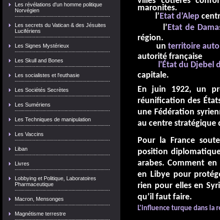
Les révélations d'un homme politique
maronites.
Norvégien
l’
Etat d’Alep
centré
Les secrets du Vatican & des Jésuites
l’
Etat de Dama
Lucifériens
région.
un
territoire au
Les Signes Mystérieux
autorité française
Les Skull and Bones
l'État du Djebel 
capitale.
Les socialistes et l'euthasie
En juin 1922, un pr
Les Sociétés Secrètes
réunification des Éta
Les Sumériens
une Fédération syrie
Les Techniques de manipulation
au centre stratégique 
Les Vaccins
Pour la France soute
Liban
position diplomatique
arabes. Comment en ef
Livres
en Libye pour protége
Lobbying et Politique, Laboratoires
Pharmaceutique
rien pour elles en Sy
qu’il faut faire.
Macron, Mensonges
L'influence turque dans la 
Magnétisme terrestre