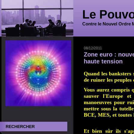
Le Pouvo
Contre le Nouvel Ordre 
08/12/2011
Zone euro : nouv
haute tension
Quand les banksters s
de ruiner les peuples
Vous aurez compris q
sauver l'Europe et
manoeuvres pour ruin
mettre sous la tutel
BCE, MES, et toutes 
RECHERCHER
Et bien sûr ils s'ap