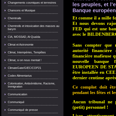
Changements cosmiques et terrestres
les peuples, et l'
Banque européen
Chansons et Musique
Et comme il a mille fo
Chemtrails
Et nous devons rajo
Chemtreils et intoxication des masses au
FED qui est une banq
barym
avec le BILDENBE
CIA, MOSSAD, Al-Quaïda
Sans compter que m
Climat et Astronomie
autorité financièr
Climat, Intempéries, Tempêtes
financière mafieuse q
Climat, si on nous mentait !
nouvelle banque
EUROPEEN DE STABI
ClimateGate/GIEC/COP21
être installée en CEE
Codex Alimentarius
dernier centime aprè
Colonisation, Antisémitisme, Racisme,
Ce complot doit être
Immigration
pendant les fêtes et le
Communication
Aucun tribunal ne p
Communiqué
(petit) personnel !
Communiqué de presse
Lisez attentivement