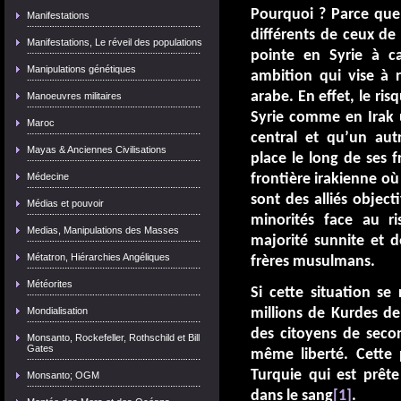
Pourquoi ? Parce que
Manifestations
différents de ceux de 
Manifestations, Le réveil des populations
pointe en Syrie à 
Manipulations génétiques
ambition qui vise à 
arabe. En effet, le ri
Manoeuvres militaires
Syrie comme en Irak u
Maroc
central et qu’un au
Mayas & Anciennes Civilisations
place le long de ses f
Médecine
frontière irakienne où
sont des alliés objec
Médias et pouvoir
minorités face au r
Medias, Manipulations des Masses
majorité sunnite et de
Métatron, Hiérarchies Angéliques
frères musulmans.
Météorites
Si cette situation se 
Mondialisation
millions de Kurdes d
des citoyens de seco
Monsanto, Rockefeller, Rothschild et Bill
Gates
même liberté. Cette 
Turquie qui est prêt
Monsanto; OGM
dans le sang
[1]
.