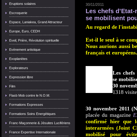
Eruptions solaires
30/11/2011
Les chefs d’Etat-
Escroquerie
se mobilisent pou
Espace, Laniakea, Grand Attracteur
Au regard de l'insta
Europe, Euro, CEDH
Est-il le seul à se c
Eveil, Prière, Révolution spirituelle
Nous aurions aussi be
Evènement artistique
français et européens
Exoplanètes
Explorateurs
Les chefs
Expression libre
se mobilis
30 novemb
Film
1318 visite
Flasb Mob contre le N.O.M.
Formations Expresses
30 novembre 2011 (No
Formations Soins Energétiques
placée du magazine
E
confirmé hier que l
Franc-Maçonnerie & Jésuites Lucifériens
interarmées (Joint C
France Expertise Internationale
mobilisé pour évit