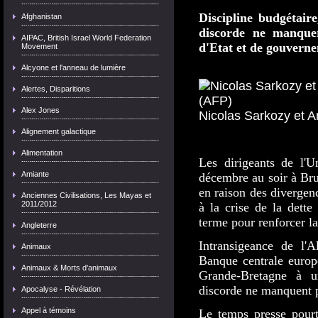
Discipline budgétaire,
Afghanistan
discorde ne manquer
AIPAC, British Israel World Federation
d'Etat et de gouvern
Movement
Alcyone et l'anneau de lumière
Alertes, Disparitions
Alex Jones
Nicolas Sarkozy et 
Alignement galactique
Alimentation
Les dirigeants de l'U
Amiante
décembre au soir à Bru
en raison des divergen
Anciennes Civilisations, Les Mayas et
2011/2012
à la crise de la dette
terme pour renforcer la
Angleterre
Intransigeance de l'A
Animaux
Banque centrale europ
Animaux & Morts d'animaux
Grande-Bretagne à un
discorde ne manquent p
Apocalyse - Révélation
Appel à témoins
Le temps presse pour