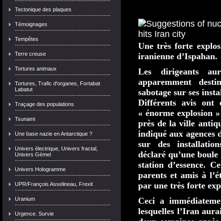
Tectonique des plaques
Témoignages
Tempêtes
Une très forte explos
Terre creuse
iranienne d’Ispahan.
Tortures animaux
Les dirigeants aur
apparemment destin
Tortures, Trafic d'organes, Fortabat
Labatut
sabotage sur ses insta
Différents avis ont 
Traçage des populations
« énorme explosion » 
Tsunami
près de la ville anti
indiqué aux agences d
Une base nazie en Antarctique ?
sur des installatio
Univers électrique, Univers fractal,
déclaré qu’une boule 
Univers Gémel
station d’essence. Ce
Univers Hologramme
parents et amis à l’é
par une très forte ex
UPR/François Asselineau, Frexit
Uranium
Ceci a immédiateme
lesquelles l’Iran aura
Urgence. Survie