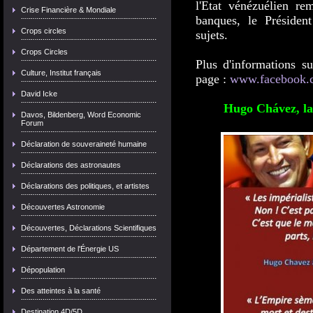
l'Etat vénézuélien re
Crise Financière & Mondiale
banques, le Préside
Crops circles
sujets.
Crops Circles
Plus d'informations su
Culture, Institut français
page :
www.facebook.c
David Icke
Hugo Chávez, la 
Davos, Bildenberg, Word Economic
Forum
Déclaration de souveraineté humaine
Déclarations des astronautes
Déclarations des politiques, et artistes
Découvertes Astronomie
Découvertes, Déclarations Scientifiques
Département de l'Énergie US
Dépopulation
Des atteintes à la santé
Destination 4D/5D