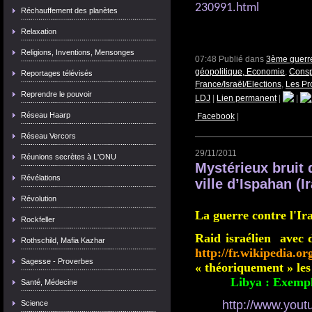
230991.html
Réchauffement des planètes
Relaxation
Religions, Inventions, Mensonges
07:48 Publié dans
3ème guerre
géopolitique, Economie
,
Consp
Reportages télévisés
France/Israël/Elections
,
Les Pr
Reprendre le pouvoir
LDJ
|
Lien permanent
|
|
Réseau Haarp
Facebook
|
Réseau Vercors
29/11/2011
Réunions secrètes à L'ONU
Mystérieux bruit 
Révélations
Révolution
La guerre contre l'Ir
Rockfeller
Raid israélien avec 
Rothschild, Mafia Kazhar
http://fr.wikipedia.o
Sagesse - Proverbes
« théoriquement » les 
Libya : Exempl
Santé, Médecine
http://www.you
Science