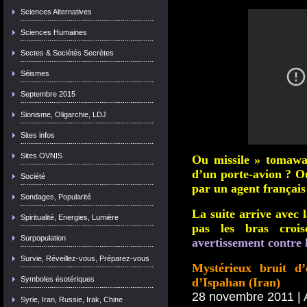
Sciences Alternatives
Sciences Humaines
Sectes & Sociétés Secrètes
Séismes
Septembre 2015
Sionisme, Oligarchie, LDJ
Sites infos
Sites OVNIS
Ou missile » tomaw
d’un porte-avion ? Ou
Société
par un agent françai
Sondages, Popularité
La suite arrive avec 
Spiritualité, Energies, Lumière
pas les bras cro
Surpopulation
avertissement contre l
Survie, Réveillez-vous, Préparez-vous
Mystérieux bruit d’
Symboles ésotériques
28 novembre 2011 | 
Syrie, Iran, Russie, Irak, Chine