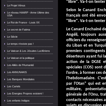
Le Projet Vénus
Selon le Canard Ench
Le réseau HAARP - Arme Ultime des
français ont été env
USA
"libre". Va-t-on tente
Le Roi de France - Louis XX
Le Canard Enchainé de
Le secret de Fatima
Angéli, toujours au
Le Siècle
officiers du renseign
Le temps n'existe pas !
du Liban et en Turqui
premiers contingents
Le Vatican & Les Jésuites Lucifériens
déserteurs ayant fui l
Le Vatican et la politique
action de la DGSE 
Les Alliés de l'Humanité
spéciales (COS) sont d
l'ordre, à former ces d
Les ANNUNAKIS
l'hebdomadaire. C'es
Les Banques Mondiales
par l'Otan" qui est en
Les Cartels
militaire, présenta
Les Energies Propres existent !
générale de l'Onu, tra
contacts nécessaires 
Les enfants Indigos
sujets en discussion e