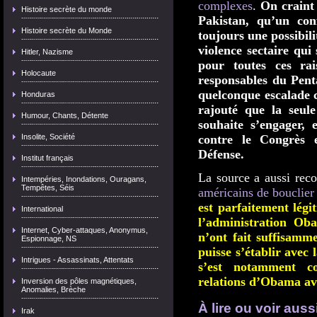
complexes
.
On craint 
Histoire secrète du monde
Pakistan, qu’un con
Histoire secrète du Monde
toujours une possibil
violence sectaire qui
Hitler, Nazisme
pour toutes ces rai
Holocaute
responsables du Pent
quelconque escalade c
Honduras
rajouté que la seul
Humour, Chants, Détente
souhaite s’engager,
Insolite, Société
contre le Congrès 
Défense.
Institut français
La source a aussi re
Intempéries, Inondations, Ouragans,
Tempêtes, Séis
américains de bouclier 
est parfaitement légi
International
l’administration O
Internet, Cyber-attaques, Anonymus,
n’ont fait suffisamm
Espionnage, NS
puisse s’établir avec 
Intrigues - Assassinats, Attentats
s’est notamment co
relations d’Obama av
Inversion des pôles magnétiques,
Anomalies, Brèche
À lire ou voir aussi
Irak