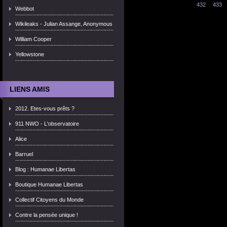
432
433
Webbot
Wikileaks - Julian Assange, Anonymous
William Cooper
Yellowstone
LIENS AMIS
2012. Etes-vous prêts ?
911 NWO - L'observatoire
Alice
Barruel
Blog : Humanae Libertas
Boutique Humanae Libertas
Collectif Citoyens du Monde
Contre la pensée unique !