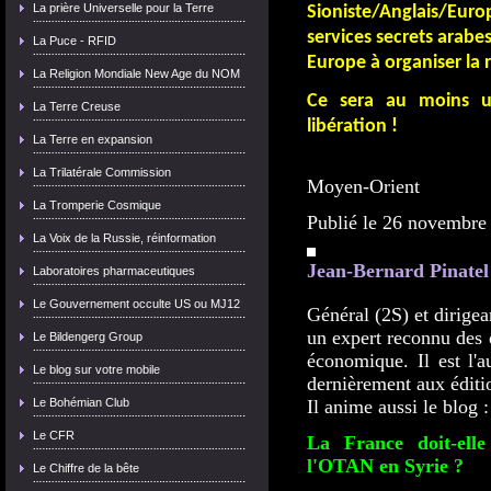
La prière Universelle pour la Terre
Sioniste/Anglais/Eur
services secrets arabe
La Puce - RFID
Europe à organiser la r
La Religion Mondiale New Age du NOM
Ce sera au moins u
La Terre Creuse
libération !
La Terre en expansion
La Trilatérale Commission
Moyen-Orient
La Tromperie Cosmique
Publié le 26 novembre
La Voix de la Russie, réinformation
Jean-Bernard Pinatel
Laboratoires pharmaceutiques
Le Gouvernement occulte US ou MJ12
Général (2S) et dirigea
un expert reconnu des q
Le Bildengerg Group
économique. Il est l'a
Le blog sur votre mobile
dernièrement aux éditi
Le Bohémian Club
Il anime aussi le blog 
Le CFR
La France doit-elle
l'OTAN en Syrie ?
Le Chiffre de la bête