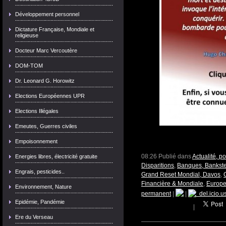
Développement personnel
Dictature Française, Mondiale et
religieuse
Docteur Marc Vercoutère
DOM-TOM
Dr. Leonard G. Horowitz
Elections Européennes UPR
Elections Illégales
Emeutes, Guerres civiles
Empoisonnement
08:26 Publié dans
Actualité, p
Energies libres, électricité gratuite
Disparitions
,
Banques, Bankster
Engrais, pesticides..
Grand Reset Mondial, Davos
,
Financière & Mondiale
,
Europe
Environnement, Nature
permanent
|
|
del.icio.u
Epidémie, Pandémie
|
Ere du Verseau