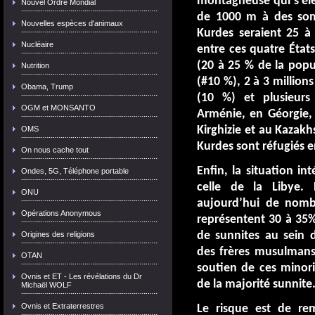
montagneuse qui s’élè
Nouvel Ordre Mondial
de 1000 m à des som
Nouvelles espèces d'animaux
Kurdes seraient 25 à 
Nucléaire
entre ces quatre États
(20 à 25 % de la popu
Nutrition
(#10 %), 2 à 3 millions
Obama, Trump
(10 %) et plusieurs
OGM et MONSANTO
Arménie, en Géorgie,
Kirghizie et au Kazak
OMS
Kurdes sont réfugiés 
On nous cache tout
Enfin, la situation in
Ondes, 5G, Téléphone portable
celle de la Libye. 
ONU
aujourd’hui de nomb
Opérations Anonymous
représentent 30 à 35
de sunnites au sein d
Origines des religions
des frères musulmans.
OTAN
soutien de ces minori
Ovnis et ET - Les révélations du Dr
de la majorité sunnite
Michaël WOLF
Ovnis et Extraterrestres
Le risque est de re