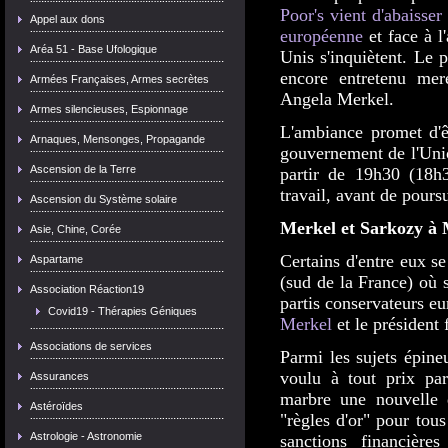
Poor's vient d'abaisser
Appel aux dons
européenne
et face à l'
Aréa 51 - Base Ufologique
Unis s'inquiètent. Le 
encore entretenu mer
Armées Françaises, Armes secrètes
Angela Merkel.
Armes silencieuses, Espionnage
L'ambiance promet d'êt
Arnaques, Mensonges, Propagande
gouvernement de l'Unio
Ascension de la Terre
partir de 19h30 (18
travail, avant de pours
Ascension du Système solaire
Merkel et Sarkozy à 
Asie, Chine, Corée
Certains d'entre eux s
Aspartame
(sud de la France) où 
Association Réaction19
partis conservateurs 
Covid19 - Thérapies Géniques
Merkel
et le président 
Associations de services
Parmi les sujets épine
voulu à tout prix par
Assurances
marbre une nouvelle 
Astéroïdes
"règles d'or" pour tous
Astrologie - Astronomie
sanctions financières