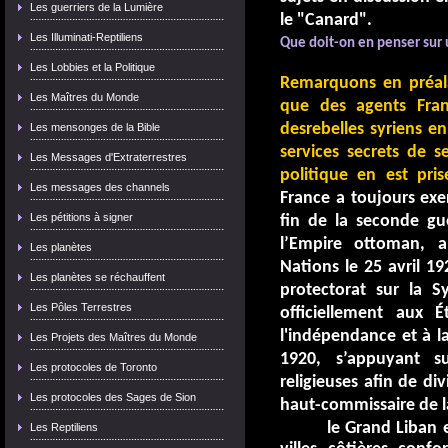
Les guerriers de la Lumière
le "Canard".
Les Illuminati-Reptiliens
Que doit-on en penser sur 
Les Lobbies et la Politique
Remarquons en préal
Les Maîtres du Monde
que des agents Fran
des
rebelles syriens en
Les mensonges de la Bible
services secrets de se
Les Messages d'Extraterrestres
politique en est pris
Les messages des channels
France a toujours exer
Les pétitions à signer
fin de la seconde gu
l’Empire ottoman, a
Les planètes
Nations le 25 avril 1
Les planètes se réchauffent
protectorat sur la Sy
Les Pôles Terrestres
officiellement aux
l'indépendance et à l
Les Projets des Maîtres du Monde
1920, s’appuyant s
Les protocoles de Toronto
religieuses afin de di
Les protocoles des Sages de Sion
haut-commissaire de la
le Grand Liban en m
Les Reptiliens
villes côtières con