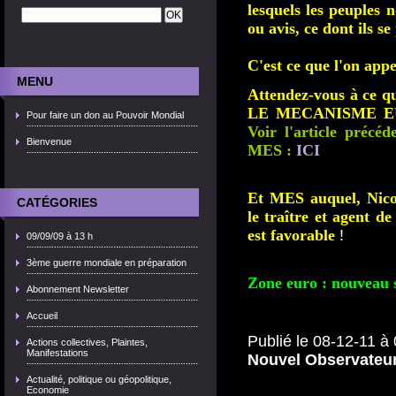
lesquels les peuples 
ou avis, ce dont ils se
C'est ce que l'on appe
MENU
Attendez-vous à ce qu
LE MECANISME E
Pour faire un don au Pouvoir Mondial
Voir l'article précéd
Bienvenue
MES :
ICI
Et MES auquel, N
CATÉGORIES
le traître et agent 
est favorable
!
09/09/09 à 13 h
3ème guerre mondiale en préparation
Zone euro : nouveau 
Abonnement Newsletter
Accueil
Publié le 08-12-11
Actions collectives, Plaintes,
Manifestations
Nouvel Observateu
Actualité, politique ou géopolitique,
Economie