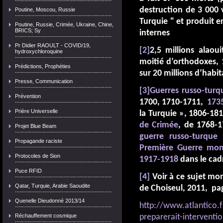
destruction de 3 000 v
Poutine, Moscou, Russie
Turquie " et produit e
Poutine, Russie, Crimée, Ukraine, Chine,
BRICS; Sy
internes
Pr Didier RAOULT - COVID/19,
[2]
2,5 millions alaou
hydroxychloroquine
moitié d’orthodoxes, 
Prédictions, Prophéties
sur 20 millions d’habit
Presse, Communication
[3]
Guerres russo-turq
Prévention
1700, 1710-1711,
173
Prière Universelle
la Turquie », 1806-18
de Crimée
, de 1768-1
Projet Blue Beam
guerre russo-turque
Propagande raciste
Première Guerre mon
Protocoles de Sion
1917-1918
dans le cadr
Puce RFID
[4]
Voir à ce sujet mon 
Qatar, Turquie, Arabie Saoudite
de Choiseul, 2011, pa
Quenelle Dieudonné 2013/14
http://www.atlantico.f
Réchauffement cosmique
preparerait-interventio