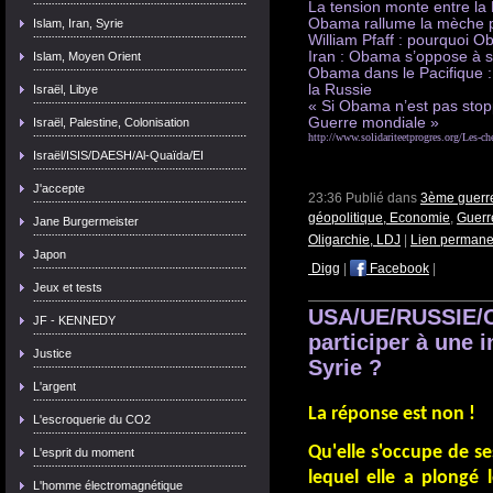
La tension monte entre la
Obama rallume la mèche p
Islam, Iran, Syrie
William Pfaff : pourquoi O
Iran : Obama s’oppose à se
Islam, Moyen Orient
Obama dans le Pacifique : 
la Russie
Israël, Libye
« Si Obama n’est pas stop
Guerre mondiale »
Israël, Palestine, Colonisation
http://www.solidariteetprogres.org/Les-che
Israël/ISIS/DAESH/Al-Quaïda/EI
J'accepte
23:36 Publié dans
3ème guerre
géopolitique, Economie
,
Guerr
Jane Burgermeister
Oligarchie, LDJ
|
Lien permane
Japon
Digg
|
Facebook
|
Jeux et tests
USA/UE/RUSSIE/CH
JF - KENNEDY
participer à une 
Justice
Syrie ?
L'argent
La réponse est non !
L'escroquerie du CO2
Qu'elle s'occupe de s
L'esprit du moment
lequel elle a plongé 
L'homme électromagnétique