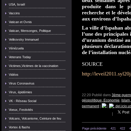
deux semaines après 
USA, Israël
produite dans le p
recherche et le dével
Vaccins
aux environs d’Ispah
Vatican et Ovnis
La ville d’Ispahan abr
Vatican, Mensonges, Politique
l’une des principales 
d’uranium destiné au
Velikovsky Immanuel
plusieurs déclarations
Vénézuela
de l’installation nuclé
Veterans Today
SOURCE
Victimes,Victimes de la vaccination
http://leveil2011.syl2
Vidéos
Virus Coronavirus
Virus, épidémies
22:20 Publié dans
3ème guerre
géopolitique, Economie
,
Islam,
VK - Réseau Social
permanent
|
|
del.icio.u
Voeux, Festivités
|
Volcans, Volcanisme, Ceinture de feu
Vortex & flashs
Page précédente
421
422
4