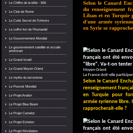
Selon le Canard Ench
Le Chiffre de la bête - 666
du renseignement fr
Le Club de Rome
Liban et en Turquie 
Le Code Secret de l'Univers
d'une armée syrienn
en Syrie se rapprocher
Le coffre fort de l'Humanité
Le Gouvernement Mondial
Le gouvernement satellite et occulte
américain
Le Grand Israël
Le Grand Moyen Orient
Moyen-Orient
La France doit-elle participe
Le mythe du terrorisme
Selon le Canard Encha
Le Pouvoir Mondial
renseignement françai
en Turquie pour for
Le Projet Avalon
armée syrienne libre. 
Le Projet Blue Beam
rapprocherait-elle ?
Le Projet Camelot
Le Projet Echelon
Le Projet Révélation