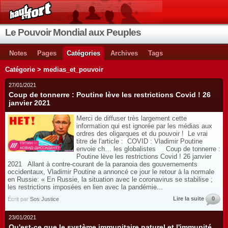
Le Pouvoir Mondial aux Peuples
Notes
Pages
Catégories
Archives
Tags
Catégorie > medias_et_pouvoir
27/01/2021
Coup de tonnerre : Poutine lève les restrictions Covid ! 26
janvier 2021
Merci de diffuser très largement cette
information qui est ignorée par les médias aux
ordres des oligarques et du pouvoir ! Le vrai
titre de l'article : COVID : Vladimir Poutine
envoie ch… les globalistes Coup de tonnerre :
Poutine lève les restrictions Covid ! 26 janvier
2021 Allant à contre-courant de la paranoia des gouvernements
occidentaux, Vladimir Poutine a annoncé ce jour le retour à la normale
en Russie: « En Russie, la situation avec le coronavirus se stabilise ;
les restrictions imposées en lien avec la pandémie...
Lire la suite
0
Écrit par
Sos Justice
23/01/2021
Qu'est-ce que le système immunitaire naturel et l'immunité