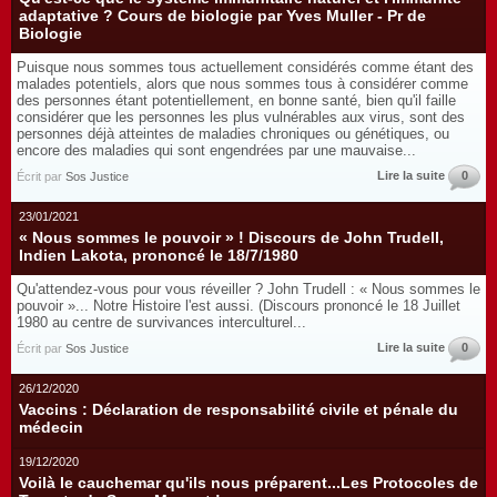
adaptative ? Cours de biologie par Yves Muller - Pr de
Biologie
Puisque nous sommes tous actuellement considérés comme étant des
malades potentiels, alors que nous sommes tous à considérer comme
des personnes étant potentiellement, en bonne santé, bien qu'il faille
considérer que les personnes les plus vulnérables aux virus, sont des
personnes déjà atteintes de maladies chroniques ou génétiques, ou
encore des maladies qui sont engendrées par une mauvaise...
Lire la suite
0
Écrit par
Sos Justice
23/01/2021
« Nous sommes le pouvoir » ! Discours de John Trudell,
Indien Lakota, prononcé le 18/7/1980
Qu'attendez-vous pour vous réveiller ? John Trudell : « Nous sommes le
pouvoir »... Notre Histoire l'est aussi. (Discours prononcé le 18 Juillet
1980 au centre de survivances interculturel...
Lire la suite
0
Écrit par
Sos Justice
26/12/2020
Vaccins : Déclaration de responsabilité civile et pénale du
médecin
19/12/2020
Voilà le cauchemar qu'ils nous préparent...Les Protocoles de