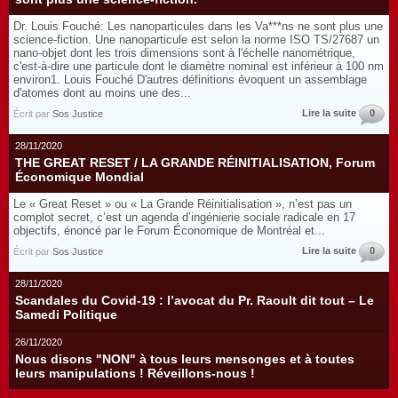
Dr. Louis Fouché: Les nanoparticules dans les Va***ns ne sont plus une
science-fiction. Une nanoparticule est selon la norme ISO TS/27687 un
nano-objet dont les trois dimensions sont à l'échelle nanométrique,
c'est-à-dire une particule dont le diamètre nominal est inférieur à 100 nm
environ1. Louis Fouché D'autres définitions évoquent un assemblage
d'atomes dont au moins une des...
Lire la suite
0
Écrit par
Sos Justice
28/11/2020
THE GREAT RESET / LA GRANDE RÉINITIALISATION, Forum
Économique Mondial
Le « Great Reset » ou « La Grande Réinitialisation », n’est pas un
complot secret, c’est un agenda d’ingénierie sociale radicale en 17
objectifs, énoncé par le Forum Économique de Montréal et...
Lire la suite
0
Écrit par
Sos Justice
28/11/2020
Scandales du Covid-19 : l’avocat du Pr. Raoult dit tout – Le
Samedi Politique
26/11/2020
Nous disons "NON" à tous leurs mensonges et à toutes
leurs manipulations ! Réveillons-nous !