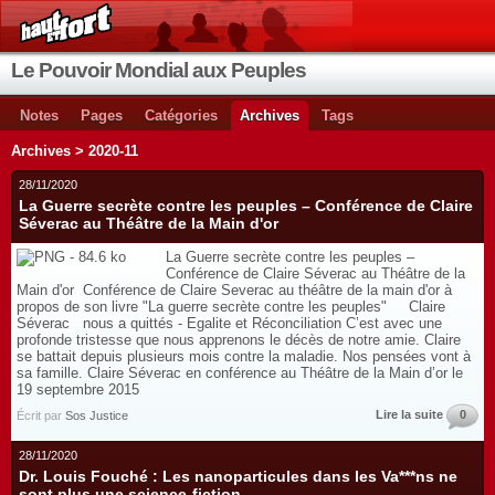
Le Pouvoir Mondial aux Peuples
Notes
Pages
Catégories
Archives
Tags
Archives > 2020-11
28/11/2020
La Guerre secrète contre les peuples – Conférence de Claire
Séverac au Théâtre de la Main d'or
La Guerre secrète contre les peuples –
Conférence de Claire Séverac au Théâtre de la
Main d'or Conférence de Claire Severac au théâtre de la main d'or à
propos de son livre "La guerre secrète contre les peuples" Claire
Séverac nous a quittés - Egalite et Réconciliation C’est avec une
profonde tristesse que nous apprenons le décès de notre amie. Claire
se battait depuis plusieurs mois contre la maladie. Nos pensées vont à
sa famille. Claire Séverac en conférence au Théâtre de la Main d’or le
19 septembre 2015
Lire la suite
0
Écrit par
Sos Justice
28/11/2020
Dr. Louis Fouché : Les nanoparticules dans les Va***ns ne
sont plus une science-fiction.