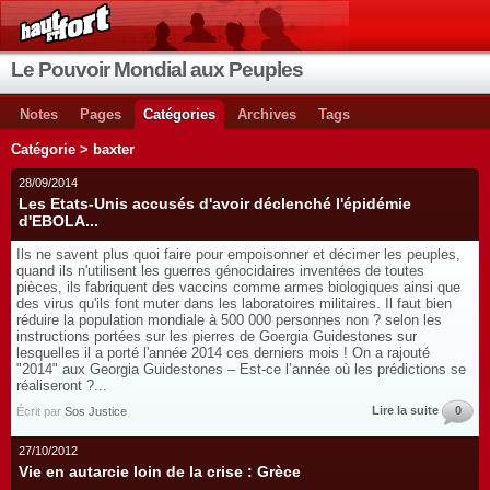
Le Pouvoir Mondial aux Peuples
Notes
Pages
Catégories
Archives
Tags
Catégorie > baxter
28/09/2014
Les Etats-Unis accusés d'avoir déclenché l'épidémie
d'EBOLA...
Ils ne savent plus quoi faire pour empoisonner et décimer les peuples,
quand ils n'utilisent les guerres génocidaires inventées de toutes
pièces, ils fabriquent des vaccins comme armes biologiques ainsi que
des virus qu'ils font muter dans les laboratoires militaires. Il faut bien
réduire la population mondiale à 500 000 personnes non ? selon les
instructions portées sur les pierres de Goergia Guidestones sur
lesquelles il a porté l'année 2014 ces derniers mois ! On a rajouté
"2014" aux Georgia Guidestones – Est-ce l’année où les prédictions se
réaliseront ?...
Lire la suite
0
Écrit par
Sos Justice
27/10/2012
Vie en autarcie loin de la crise : Grèce