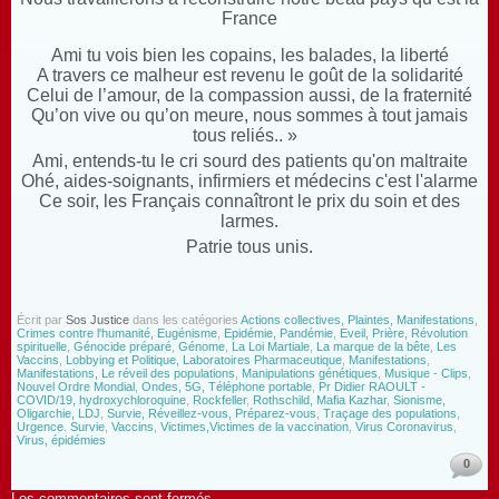
France
Ami tu vois bien les copains, les balades, la liberté
A travers ce malheur est revenu le goût de la solidarité
Celui de l’amour, de la compassion aussi, de la fraternité
Qu’on vive ou qu’on meure, nous sommes à tout jamais
tous reliés.. »
Ami, entends-tu le cri sourd des patients qu'on maltraite
Ohé, aides-soignants, infirmiers et médecins c'est l'alarme
Ce soir, les Français connaîtront le prix du soin et des
larmes.
Patrie tous unis.
Écrit par
Sos Justice
dans les catégories
Actions collectives, Plaintes, Manifestations
,
Crimes contre l'humanité, Eugénisme
,
Epidémie, Pandémie
,
Eveil, Prière, Révolution
spirituelle
,
Génocide préparé
,
Génome
,
La Loi Martiale
,
La marque de la bête
,
Les
Vaccins
,
Lobbying et Politique, Laboratoires Pharmaceutique
,
Manifestations
,
Manifestations, Le réveil des populations
,
Manipulations génétiques
,
Musique - Clips
,
Nouvel Ordre Mondial
,
Ondes, 5G, Téléphone portable
,
Pr Didier RAOULT -
COVID/19, hydroxychloroquine
,
Rockfeller
,
Rothschild, Mafia Kazhar
,
Sionisme,
Oligarchie, LDJ
,
Survie, Réveillez-vous, Préparez-vous
,
Traçage des populations
,
Urgence. Survie
,
Vaccins
,
Victimes,Victimes de la vaccination
,
Virus Coronavirus
,
Virus, épidémies
0
Les commentaires sont fermés.