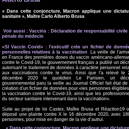
« Dans cette conjoncture, Macron applique une dictatu
sanitaire », Maître Carlo Alberto Brusa
Voir aussi :
Vaccins : Déclaration de responsabilité civile 
pénale du médecin
«SI Vaccin Covid» : l'exécutif crée un fichier de donné
personnelles relatives à la vaccination
La veille de l'arri
en France des premières doses du vaccin américano-allema
contre le Covid-19, le gouvernement français a publié un décr
autorisant le traitement de données à caractère personnel relat
aux vaccinations contre le virus. Ainsi que l'a relevé le 
décembre 2020 le quotidien Le Parisien, un décr
gouvernemental paru la veille au Journal Officiel fait état de 
création d'un fichier de données pour «les personnes éligibles
la vaccination contre le Covid-19, ainsi que les professionne
du secteur sanitaire intervenant dans la vaccination».
Suite au projet de loi Castex, Maître Brusa et Réaction19 o
déposé une plainte contre X le 16 décembre 2020, avec 18
personnes, pour mise en danger de la vie d’autrui.
« Dans cette conjoncture, Macron applique une dictatur