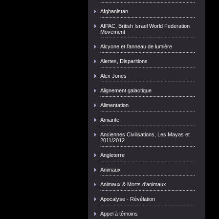
Afghanistan
AIPAC, British Israel World Federation
Movement
Alcyone et l'anneau de lumière
Alertes, Disparitions
Alex Jones
Alignement galactique
Alimentation
Amiante
Anciennes Civilisations, Les Mayas et
2011/2012
Angleterre
Animaux
Animaux & Morts d'animaux
Apocalyse - Révélation
Appel à témoins