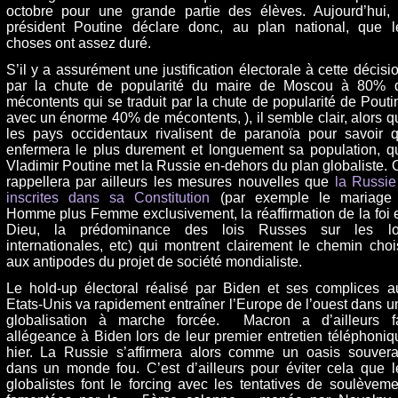
octobre pour une grande partie des élèves. Aujourd’hui, 
président Poutine déclare donc, au plan national, que l
choses ont assez duré.
S’il y a assurément une justification électorale à cette décisio
par la chute de popularité du maire de Moscou à 80% 
mécontents qui se traduit par la chute de popularité de Pouti
avec un énorme 40% de mécontents, ), il semble clair, alors q
les pays occidentaux rivalisent de paranoïa pour savoir q
enfermera le plus durement et longuement sa population, q
Vladimir Poutine met la Russie en-dehors du plan globaliste. 
rappellera par ailleurs les mesures nouvelles que
la Russie
inscrites dans sa Constitution
(par exemple le mariage
Homme plus Femme exclusivement, la réaffirmation de la foi 
Dieu, la prédominance des lois Russes sur les lo
internationales, etc) qui montrent clairement le chemin chois
aux antipodes du projet de société mondialiste.
Le hold-up électoral réalisé par Biden et ses complices a
Etats-Unis va rapidement entraîner l’Europe de l’ouest dans u
globalisation à marche forcée. Macron a d’ailleurs fa
allégeance à Biden lors de leur premier entretien téléphoniq
hier. La Russie s’affirmera alors comme un oasis souvera
dans un monde fou. C’est d’ailleurs pour éviter cela que l
globalistes font le forcing avec les tentatives de soulèveme