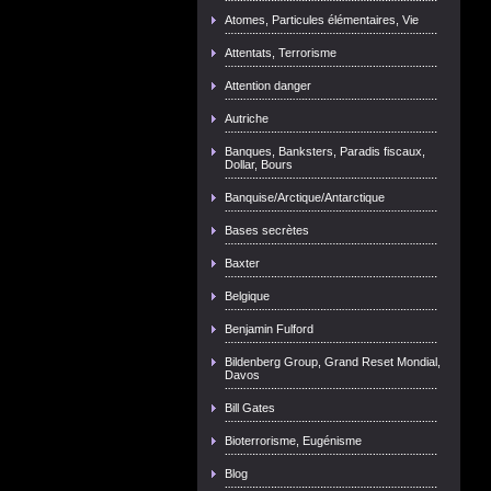
Atomes, Particules élémentaires, Vie
Attentats, Terrorisme
Attention danger
Autriche
Banques, Banksters, Paradis fiscaux,
Dollar, Bours
Banquise/Arctique/Antarctique
Bases secrètes
Baxter
Belgique
Benjamin Fulford
Bildenberg Group, Grand Reset Mondial,
Davos
Bill Gates
Bioterrorisme, Eugénisme
Blog