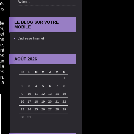
Action,...
e.
ns
LE BLOG SUR VOTRE
de
MOBILE
r,
et
L'adresse Internet
ns
e,
nt
es
AOÛT 2026
ux
la
es
D
L
M
M
J
V
S
n.
1
 a
2
3
4
5
6
7
8
9
10
11
12
13
14
15
16
17
18
19
20
21
22
23
24
25
26
27
28
29
30
31