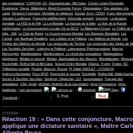
des populations
,
CORONA, 5G, Nanoparticules, Bill Gates
,
Crimes contre l'humanité,
Eugénisme
,
Davos, Bildenberg, Word Economic Forum
,
Dépopulation
,
Des atteintes à la
santé
,
Dictature Française, Mondiale et religieuse
,
Europe, Euro, CEDH
,
Franc-Maçonnerie
Jésuites Lucifériens
,
France/Israël/Elections
,
Génocide préparé
,
Génome
,
La dictature
mondiale
,
La FED et le FMI
,
La Loi Martiale
,
La marque de la bête
,
La Voix de la Russie,
réinformation
,
Le Gouvernement occulte US ou MJ12
,
Le Bildengerg Group
,
Le Chiffre de l
bête - 666
,
Le Club de Rome
,
Le Gouvernement Mondial
,
Les Banques Mondiales
,
Les
Cartels
,
Les Illuminati-Reptiliens
,
Les Lobbies et la Politique
,
Les Maîtres du Monde
,
Les
Projets des Maîtres du Monde
,
Les protocoles de Toronto
,
Les protocoles des Sages de Si
Les Sociétés Secrètes
,
Lobbying et Politique, Laboratoires Pharmaceutique
,
Macron,
Mensonges
,
Manifestations
,
Manifestations, Le réveil des populations
,
Manipulations
génétiques
,
Médias et pouvoir
,
Medias, Manipulations des Masses
,
Mondialisation
,
Monsant
Rockefeller, Rothschild et Bill Gates
,
Nouvel Ordre Mondial
,
Obama, Trump
,
Ondes, 5G,
Téléphone portable
,
Poutine, Moscou, Russie
,
Pr Didier RAOULT - COVID/19,
hydroxychloroquine
,
Puce RFID
,
Reprendre le pouvoir
,
Rockfeller
,
Rothschild, Mafia Kazha
Sectes & Sociétés Secrètes
,
Sionisme, Oligarchie, LDJ
,
Surpopulation
,
Traçage des
populations
,
USA, Israël
,
Victimes,Victimes de la vaccination
,
Virus Coronavirus
,
Virus,
épidémies
|
Lien permanent
|
|
del.icio.us
|
|
Imprimer
|
Digg
|
Facebook
|
|
|
|
|
27/12/2020
Réaction 19 : « Dans cette conjoncture, Macr
applique une dictature sanitaire », Maître Carl
Alberto Brusa