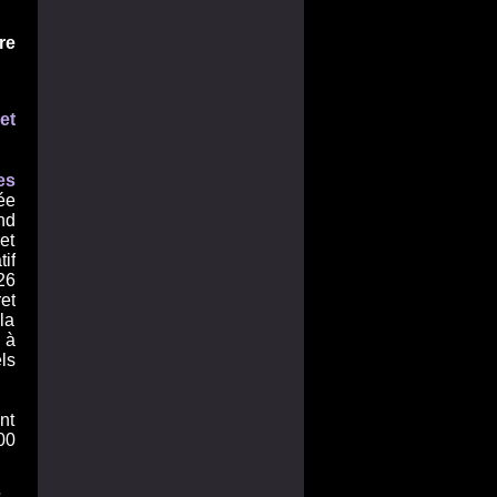
re
et
es
vée
nd
et
if
26
et
la
 à
ls
nt
00
e