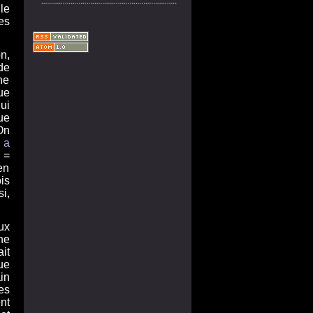
le
es
n,
de
ne
ue
ui
ue
On
 a
 =
en
is
i,
ux
ne
it
ue
in
es
nt