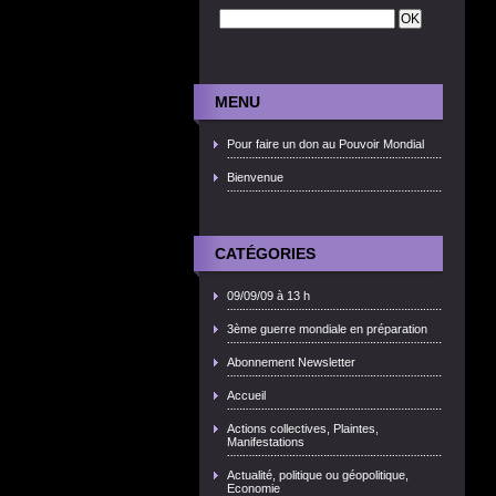
MENU
Pour faire un don au Pouvoir Mondial
Bienvenue
CATÉGORIES
09/09/09 à 13 h
3ème guerre mondiale en préparation
Abonnement Newsletter
Accueil
Actions collectives, Plaintes,
Manifestations
Actualité, politique ou géopolitique,
Economie