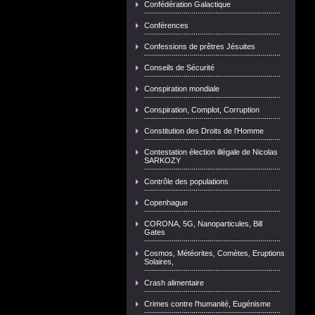
Confédération Galactique
Conférences
Confessions de prêtres Jésuites
Conseils de Sécurité
Conspiration mondiale
Conspiration, Complot, Corruption
Constitution des Droits de l'Homme
Contestation élection illégale de Nicolas
SARKOZY
Contrôle des populations
Copenhague
CORONA, 5G, Nanoparticules, Bill
Gates
Cosmos, Météorites, Comètes, Eruptions
Solaires,
Crash alimentaire
Crimes contre l'humanité, Eugénisme