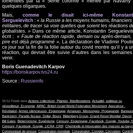
fomentées par la « 5ème colonne » menée par Navalny 
quelques oligarques.
Mais,
comme le disait ici-même Konstant
Sergueïevitch
:
« la Russie a les moyens humains, financiers 
militaires, de tracer sa voie quelles que soient les réactions d
globalistes. »
Dans ce même article, Konstantin Sergueïevit
écrit :
« Faute de réaction rapide, demain ou après-demain, 
pire est déjà programmé »
. La déclaration de Vladimir Pouti
ce jour sur la fin de la folie autour du covid montre qu’il y a u
réaction, qui devrait être suivie d’autres dans les semaines
venir.
Boris Guenadevitch Karpov
https://boriskarpov.tvs24.ru
Source :
Russieinfo
06:52 Publié dans
Actions collectives, Plaintes, Manifestations
,
Actualité, politique ou
géopolitique, Economie
,
AIPAC, British Israel World Federation Movement
,
Apocalyse -
Révélation
,
Armes silencieuses, Espionnage
,
Arnaques, Mensonges, Propagande
,
Banques
Banksters, Paradis fiscaux, Dollar, Bours
,
Bildenberg Group, Grand Reset Mondial, Davos
,
Bill Gates
,
Bioterrorisme, Eugénisme
,
Censure, Espionnage, Facebook, Google, Youtube, 
Censure, Facebook, Google, LICRA, CRIF
,
Chemtreils et intoxication des masses au bary
Communiqué de presse
,
Conspiration mondiale
,
Conspiration, Complot, Corruption
,
Contrôl