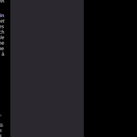
et
in
et
es
ch
le
ne
ne
 à
,
NS
,
m
,
e