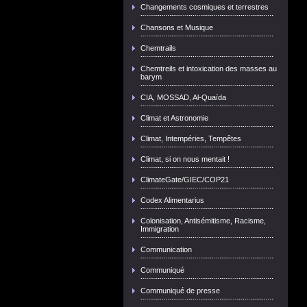
Changements cosmiques et terrestres
Chansons et Musique
Chemtrails
Chemtreils et intoxication des masses au
barym
CIA, MOSSAD, Al-Quaïda
Climat et Astronomie
Climat, Intempéries, Tempêtes
Climat, si on nous mentait !
ClimateGate/GIEC/COP21
Codex Alimentarius
Colonisation, Antisémitisme, Racisme,
Immigration
Communication
Communiqué
Communiqué de presse