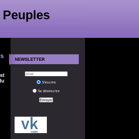
 Peuples
ns
NEWSLETTER
st
du
S'inscrire
Se désinscrire