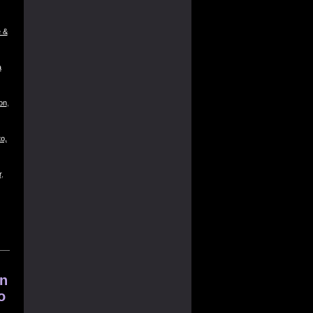
 &
a
on
,
o,
r
,
on
o