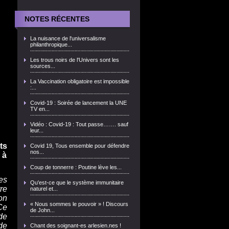
NOTES RÉCENTES
La nuisance de l'universalisme
philanthropique...
Les trous noirs de l'Univers sont les
sources...
La Vaccination obligatoire est impossible
:...
Covid-19 : Soirée de lancement la UNE
TV en...
Vidéo : Covid-19 : Tout passe……. sauf
leur...
ts
Covid 19, Tous ensemble pour défendre
nos...
 à
Coup de tonnerre : Poutine lève les...
es
Qu'est-ce que le système immunitaire
re
naturel et...
on
« Nous sommes le pouvoir » ! Discours
Ce
de John...
de
de
Chant des soignant-es arlesien.nes !