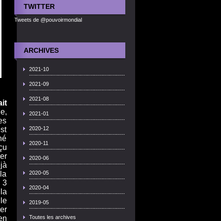
TWITTER
Tweets de @pouvoirmondial
ARCHIVES
2021-10
2021-09
2021-08
it
e,
2021-01
es
st
2020-12
né
2020-11
çu
er
2020-06
jà
la
2020-05
 3
2020-04
la
le
2019-05
er
en
Toutes les archives