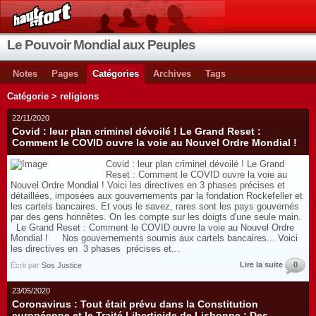
Le Pouvoir Mondial aux Peuples
Notes
Pages
Catégories
Archives
Tags
Catégorie > religions
22/11/2020
Covid : leur plan criminel dévoilé ! Le Grand Reset :
Comment le COVID ouvre la voie au Nouvel Ordre Mondial !
Covid : leur plan criminel dévoilé ! Le Grand
Reset : Comment le COVID ouvre la voie au
Nouvel Ordre Mondial ! Voici les directives en 3 phases précises et
détaillées, imposées aux gouvernements par la fondation Rockefeller et
les cartels bancaires. Et vous le savez, rares sont les pays gouvernés
par des gens honnêtes. On les compte sur les doigts d'une seule main.
Le Grand Reset : Comment le COVID ouvre la voie au Nouvel Ordre
Mondial ! Nos gouvernements soumis aux cartels bancaires... Voici
les directives en 3 phases précises et...
Lire la suite
0
Écrit par
Sos Justice
23/05/2020
Coronavirus : Tout était prévu dans la Constitution
européenne et le Traité Liberticide de Lisbonne : Des