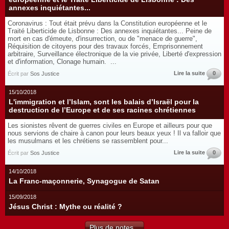
annexes inquiétantes...
Coronavirus : Tout était prévu dans la Constitution européenne et le
Traité Liberticide de Lisbonne : Des annexes inquiétantes... Peine de
mort en cas d'émeute, d'insurrection, ou de "menace de guerre",
Réquisition de citoyens pour des travaux forcés, Emprisonnement
arbitraire, Surveillance électronique de la vie privée, Liberté d'expression
et d'information, Clonage humain. ...
Lire la suite
0
Écrit par
Sos Justice
15/10/2018
L'immigration et l’Islam, sont les balais d’Israël pour la
destruction de l’Europe et de ses racines chrétiennes
Les sionistes rêvent de guerres civiles en Europe et ailleurs pour que
nous servions de chaire à canon pour leurs beaux yeux ! Il va falloir que
les musulmans et les chrétiens se rassemblent pour...
Lire la suite
0
Écrit par
Sos Justice
14/10/2018
La Franc-maçonnerie, Synagogue de Satan
15/09/2018
Jésus Christ : Mythe ou réalité ?
Plus de notes...