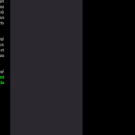
jet
au
 où
ous
ets
té
ux
et
au
rmé
nt
 la