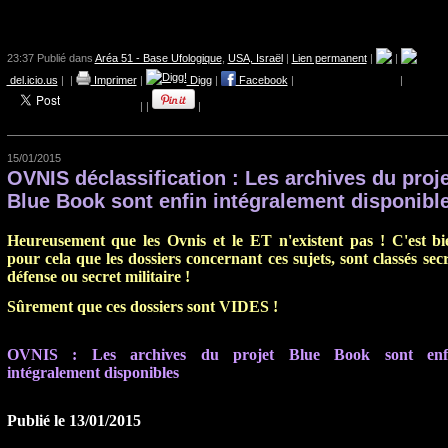
23:37 Publié dans
Aréa 51 - Base Ufologique
,
USA, Israël
|
Lien permanent
|
|
del.icio.us
|
|
Imprimer
|
Digg
|
Facebook
|
|
|
|
|
15/01/2015
OVNIS déclassification : Les archives du proje
Blue Book sont enfin intégralement disponibl
Heureusement que les Ovnis et le ET n'existent pas ! C'est bi
pour cela que les dossiers concernant ces sujets, sont classés sec
défense ou secret militaire !
Sûrement que ces dossiers sont VIDES !
OVNIS : Les archives du projet Blue Book sont enf
intégralement disponibles
Publié le 13/01/2015