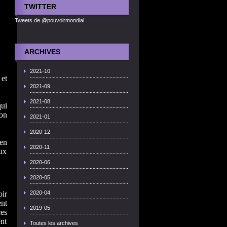
TWITTER
Tweets de @pouvoirmondial
ARCHIVES
2021-10
 et
2021-09
2021-08
qui
ion
2021-01
2020-12
en
2020-11
ux
2020-06
2020-05
oir
2020-04
nt
2019-05
es
ent
Toutes les archives