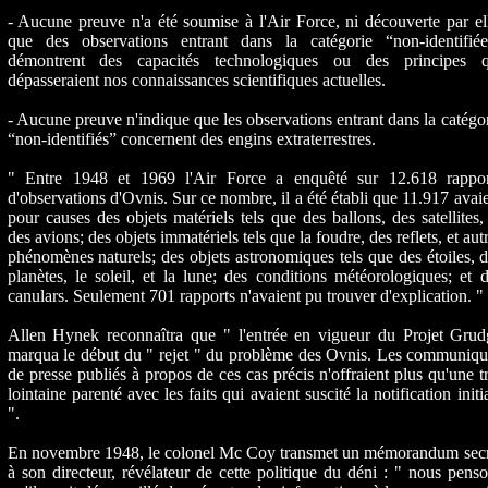
- Aucune preuve n'a été soumise à l'Air Force, ni découverte par el
que des observations entrant dans la catégorie “non-identifiée
démontrent des capacités technologiques ou des principes q
dépasseraient nos connaissances scientifiques actuelles.
- Aucune preuve n'indique que les observations entrant dans la catégo
“non-identifiés” concernent des engins extraterrestres.
" Entre 1948 et 1969 l'Air Force a enquêté sur 12.618 rappor
d'observations d'Ovnis. Sur ce nombre, il a été établi que 11.917 avai
pour causes des objets matériels tels que des ballons, des satellites,
des avions; des objets immatériels tels que la foudre, des reflets, et aut
phénomènes naturels; des objets astronomiques tels que des étoiles, 
planètes, le soleil, et la lune; des conditions météorologiques; et 
canulars. Seulement 701 rapports n'avaient pu trouver d'explication. "
Allen Hynek reconnaîtra que " l'entrée en vigueur du Projet Grud
marqua le début du " rejet " du problème des Ovnis. Les communiqu
de presse publiés à propos de ces cas précis n'offraient plus qu'une t
lointaine parenté avec les faits qui avaient suscité la notification initi
".
En novembre 1948, le colonel Mc Coy transmet un mémorandum secr
à son directeur, révélateur de cette politique du déni : " nous pens