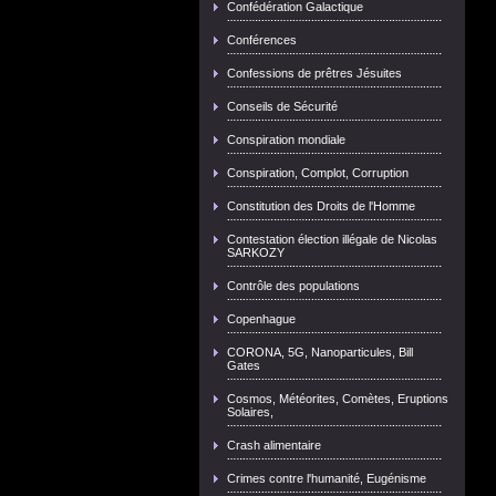
Confédération Galactique
Conférences
Confessions de prêtres Jésuites
Conseils de Sécurité
Conspiration mondiale
Conspiration, Complot, Corruption
Constitution des Droits de l'Homme
Contestation élection illégale de Nicolas
SARKOZY
Contrôle des populations
Copenhague
CORONA, 5G, Nanoparticules, Bill
Gates
Cosmos, Météorites, Comètes, Eruptions
Solaires,
Crash alimentaire
Crimes contre l'humanité, Eugénisme