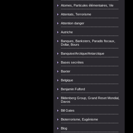
Atomes, Particules élémentaires, Vie
Attentats, Terrorisme
Attention danger
Autriche
Banques, Banksters, Paradis fiscaux,
Dollar, Bours
Banquise/Arctique/Antarctique
Bases secrètes
Baxter
Belgique
Benjamin Fulford
Bildenberg Group, Grand Reset Mondial,
Davos
Bill Gates
Bioterrorisme, Eugénisme
Blog