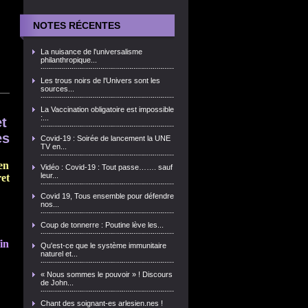
NOTES RÉCENTES
La nuisance de l'universalisme
philanthropique...
Les trous noirs de l'Univers sont les
sources...
La Vaccination obligatoire est impossible
:...
t
es
Covid-19 : Soirée de lancement la UNE
TV en...
en
Vidéo : Covid-19 : Tout passe……. sauf
leur...
ret
Covid 19, Tous ensemble pour défendre
nos...
Coup de tonnerre : Poutine lève les...
in
Qu'est-ce que le système immunitaire
naturel et...
« Nous sommes le pouvoir » ! Discours
de John...
Chant des soignant-es arlesien.nes !