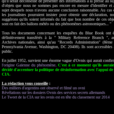
qu'il serait déconseillé de présenter des informations à la presse au su
d'objets que nous ne sommes pas encore en mesure d'identifier et 
sujet desquels nous n'avons aucune conclusion raisonnable. Au cas
les journalistes pourraient insister pour obtenir une déclaration, n
suggérons qu'ils soient informés du fait que bon nombre de ces obj
sont en fait des ballons météo ou des phénomènes astronomiques... "
Tous les documents concernant les enquêtes du Blue Book ont é
définitivement transférés à la " Military Reference Branch ", a
Archives nationales, ainsi qu'au "Records Administration" (8ème 
Pennsylvania Avenue, Washington, DC 20408). Ils sont accessibles 
public.
En juillet 1952, survient une énorme vague d'Ovnis qui aurait confi
l'origine Gaïenne du phénomène
.
C'est à ce moment qu'ils auraie
décidé d'accentuer la politique de désinformation avec l'appui de
CIA. ​​​​
​La rédaction vous conseille
:
Des milliers d'argentins ont observé et filmé un ovni
Révélations sur les dossiers Ovnis des services secrets allemands
Le Tweet de la CIA sur les ovnis est en tête du classement sur 2014