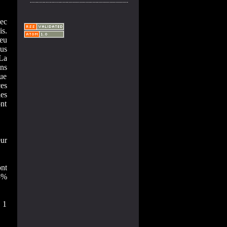
vec
is.
eu
lus
 La
ins
ue
ces
les
ont
eur
nt
,5%
 1