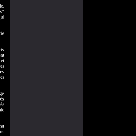
le,
s”
ui
rie
ts
ent
 et
res
des
des
ge
és
rès
ale
et
ons