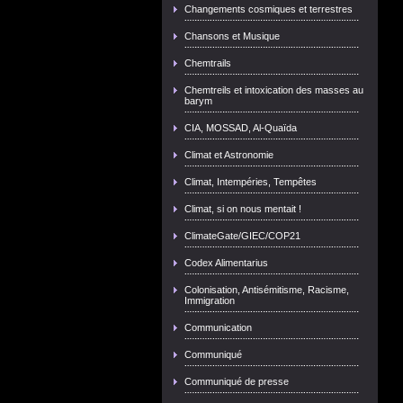
Changements cosmiques et terrestres
Chansons et Musique
Chemtrails
Chemtreils et intoxication des masses au
barym
CIA, MOSSAD, Al-Quaïda
Climat et Astronomie
Climat, Intempéries, Tempêtes
Climat, si on nous mentait !
ClimateGate/GIEC/COP21
Codex Alimentarius
Colonisation, Antisémitisme, Racisme,
Immigration
Communication
Communiqué
Communiqué de presse