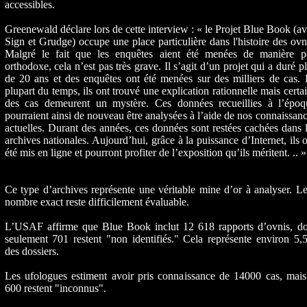
accessibles.
Greenewald déclare lors de cette interview : « le Projet Blue Book (a
Sign et Grudge) occupe une place particulière dans l'histoire des ovn
Malgré le fait que les enquêtes aient été menées de manière p
orthodoxe, cela n’est pas très grave. Il s’agit d’un projet qui a duré p
de 20 ans et des enquêtes ont été menées sur des milliers de cas.
plupart du temps, ils ont trouvé une explication rationnelle mais certa
des cas demeurent un mystère. Ces données recueillies à l’époq
pourraient ainsi de nouveau être analysées à l’aide de nos connaissan
actuelles. Durant des années, ces données sont restées cachées dans 
archives nationales. Aujourd’hui, grâce à la puissance d’Internet, ils 
été mis en ligne et pourront profiter de l’exposition qu’ils méritent. .. »
Ce type d’archives représente une véritable mine d’or à analyser. L
nombre exact reste difficilement évaluable.
L’USAF affirme que Blue Book inclut 12 618 rapports d’ovnis, do
seulement 701 restent "non identifiés." Cela représente environ 5
des dossiers.
Les ufologues estiment avoir pris connaissance de 14000 cas, mais
600 restent "inconnus".