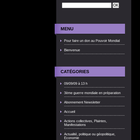
MENU
Pour faire un don au Pouvoir Mondial
Bienvenue
CATÉGORIES
09/09/09 à 13 h
3ème guerre mondiale en préparation
Abonnement Newsletter
Accueil
Actions collectives, Plaintes,
Manifestations
Actualité, politique ou géopolitique,
Economie