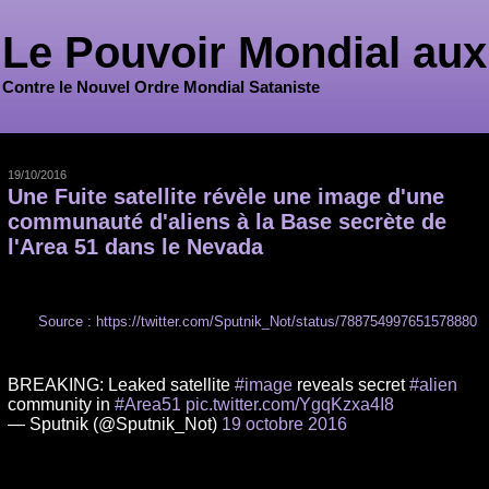
Le Pouvoir Mondial aux
Contre le Nouvel Ordre Mondial Sataniste
19/10/2016
Une Fuite satellite révèle une image d'une
communauté d'aliens à la Base secrète de
l'Area 51 dans le Nevada
Source : https://twitter.com/Sputnik_Not/status/788754997651578880
BREAKING: Leaked satellite
#image
reveals secret
#alien
community in
#Area51
pic.twitter.com/YgqKzxa4I8
— Sputnik (@Sputnik_Not)
19 octobre 2016