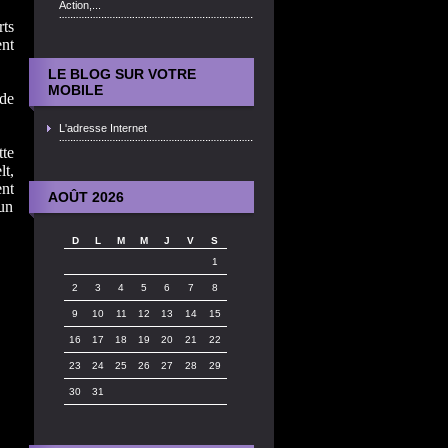
Action,...
ts
nt
LE BLOG SUR VOTRE
MOBILE
de
L'adresse Internet
te
t,
ent
AOÛT 2026
un
D
L
M
M
J
V
S
1
2
3
4
5
6
7
8
9
10
11
12
13
14
15
16
17
18
19
20
21
22
23
24
25
26
27
28
29
30
31