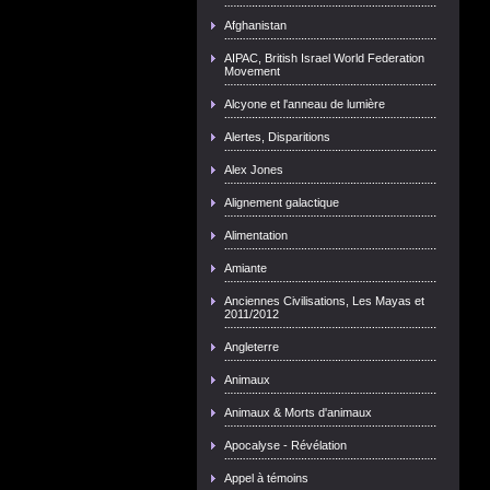
Afghanistan
AIPAC, British Israel World Federation
Movement
Alcyone et l'anneau de lumière
Alertes, Disparitions
Alex Jones
Alignement galactique
Alimentation
Amiante
Anciennes Civilisations, Les Mayas et
2011/2012
Angleterre
Animaux
Animaux & Morts d'animaux
Apocalyse - Révélation
Appel à témoins