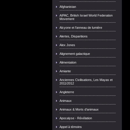
Afghanistan
AIPAC, British Israel World Federation
Movement
Alcyone et l'anneau de lumière
Alertes, Disparitions
Alex Jones
Alignement galactique
Alimentation
Amiante
Anciennes Civilisations, Les Mayas et
2011/2012
Angleterre
Animaux
Animaux & Morts d'animaux
Apocalyse - Révélation
Appel à témoins