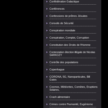
Confédération Galactique
Conférences
Confessions de prêtres Jésuites
Conseils de Sécurité
Conspiration mondiale
Conspiration, Complot, Corruption
Constitution des Droits de l'Homme
Contestation élection illégale de Nicolas
SARKOZY
Contrôle des populations
Copenhague
CORONA, 5G, Nanoparticules, Bill
Gates
Cosmos, Météorites, Comètes, Eruptions
Solaires,
Crash alimentaire
Crimes contre l'humanité, Eugénisme