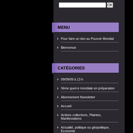
MENU
Pour faire un don au Pouvoir Mondial
Bienvenue
CATÉGORIES
09/09/09 à 13 h
3ème guerre mondiale en préparation
Abonnement Newsletter
Accueil
Actions collectives, Plaintes,
Manifestations
Actualité, politique ou géopolitique,
Economie