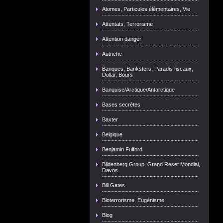
Atomes, Particules élémentaires, Vie
Attentats, Terrorisme
Attention danger
Autriche
Banques, Banksters, Paradis fiscaux,
Dollar, Bours
Banquise/Arctique/Antarctique
Bases secrètes
Baxter
Belgique
Benjamin Fulford
Bildenberg Group, Grand Reset Mondial,
Davos
Bill Gates
Bioterrorisme, Eugénisme
Blog