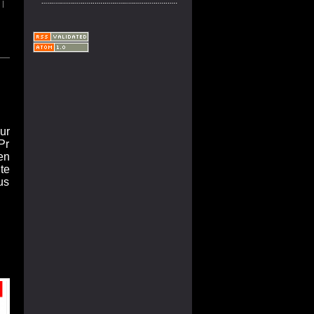
|
ur
Pr
en
te
us