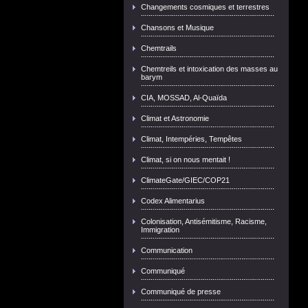
Changements cosmiques et terrestres
Chansons et Musique
Chemtrails
Chemtreils et intoxication des masses au
barym
CIA, MOSSAD, Al-Quaïda
Climat et Astronomie
Climat, Intempéries, Tempêtes
Climat, si on nous mentait !
ClimateGate/GIEC/COP21
Codex Alimentarius
Colonisation, Antisémitisme, Racisme,
Immigration
Communication
Communiqué
Communiqué de presse