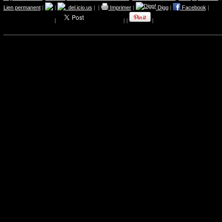
Lien permanent
|
|
del.icio.us
|
|
Imprimer
|
Digg
|
Facebook
|
|
|
|
|