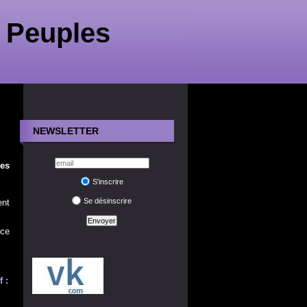
 Peuples
NEWSLETTER
les
S'inscrire
Se désinscrire
nt
nce
 :