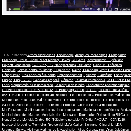
11:37 Publié dans
Armes silencieuses, Espionnage
,
Arnaques, Mensonges, Propagande
,
Bildenberg Group, Grand Reset Mondial, Davos
,
Bill Gates
,
Bioterrorisme, Eugénisme
,
Boycott, Vaccination
,
CORONA, 5G, Nanoparticules, Bill Gates
,
Covid19 - Thérapies
Géniques
,
Crimes contre l'humanité, Eugénisme
,
Davos, Bildenberg, Word Economic Foru
Dépopulation
,
Des atteintes à la santé
,
Empoisonnement
,
Epidémie, Pandémie
,
Escroqueri
Europe, Euro, CEDH
,
Génocide préparé
,
Génome
,
La dictature mondiale
,
La FED et le FMI
La fin programmée de la démocratie
,
La marque de la bête
,
Laboratoires pharmaceutiques
Gouvernement occulte US ou MJ12
,
Le Bildengerg Group
,
Le CFR
,
Le Chiffre de la bête -
666
,
Le Club de Rome
,
Les Illuminati-Reptiliens
,
Les Lobbies et la Politique
,
Les Maîtres du
Monde
,
Les Projets des Maîtres du Monde
,
Les protocoles de Toronto
,
Les protocoles des
Sages de Sion
,
Les Reptiliens
,
Lobbying et Politique, Laboratoires Pharmaceutique
,
Manifestations
,
Manifestations, Le réveil des populations
,
Manipulations génétiques
,
Medias
Manipulations des Masses
,
Mondialisation
,
Monsanto, Rockefeller, Rothschild et Bill Gates
,
Nouvel Ordre Mondial
,
Ondes, 5G, Téléphone portable
,
Pr Didier RAOULT - COVID/19,
hydroxychloroquine
,
Rockfeller
,
Rothschild, Mafia Kazhar
,
Sionisme, Oligarchie, LDJ
,
Urgence. Survie
,
Victimes,Victimes de la vaccination
,
Virus Coronavirus
,
Virus, épidémies
|