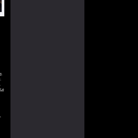
m
,
e
,
,
,
Le
,