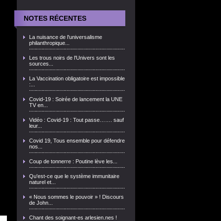
NOTES RÉCENTES
La nuisance de l'universalisme
philanthropique...
Les trous noirs de l'Univers sont les
sources...
La Vaccination obligatoire est impossible
:...
Covid-19 : Soirée de lancement la UNE
TV en...
Vidéo : Covid-19 : Tout passe……. sauf
leur...
Covid 19, Tous ensemble pour défendre
nos...
Coup de tonnerre : Poutine lève les...
Qu'est-ce que le système immunitaire
naturel et...
« Nous sommes le pouvoir » ! Discours
de John...
Chant des soignant-es arlesien.nes !