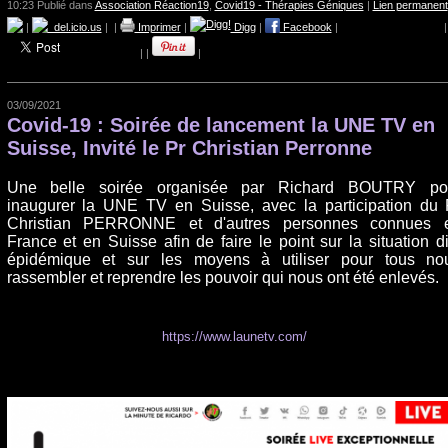
10:23 Publié dans
Association Réaction19
,
Covid19 - Thérapies Géniques
|
Lien permanent
|
del.icio.us
|
|
Imprimer
|
Digg
|
Facebook
|
|
|
|
|
03/09/2021
Covid-19 : Soirée de lancement la UNE TV en
Suisse, Invité le Pr Christian Perronne
Une belle soirée organisée par Richard BOUTRY po
inaugurer la UNE TV en Suisse, avec la participation du 
Christian PERRONNE et d'autres personnes connues 
France et en Suisse afin de faire le point sur la situation di
épidémique et sur les moyens à utiliser pour tous no
rassembler et reprendre les pouvoir qui nous ont été enlevés.
https://www.launetv.com/