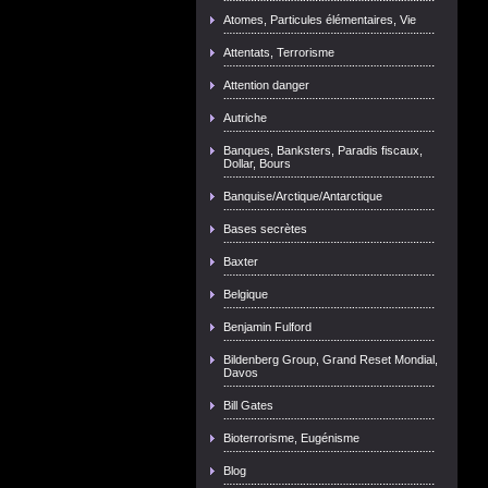
Atomes, Particules élémentaires, Vie
Attentats, Terrorisme
Attention danger
Autriche
Banques, Banksters, Paradis fiscaux,
Dollar, Bours
Banquise/Arctique/Antarctique
Bases secrètes
Baxter
Belgique
Benjamin Fulford
Bildenberg Group, Grand Reset Mondial,
Davos
Bill Gates
Bioterrorisme, Eugénisme
Blog