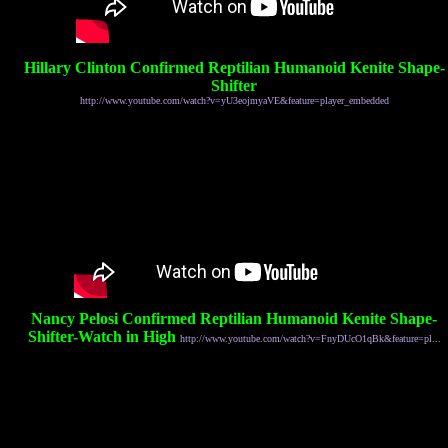
Hillary Clinton Confirmed Reptilian Humanoid Kenite Shape-
Shifter
http://www.youtube.com/watch?v=yU3eojmyaVE&feature=player_embedded
Nancy Pelosi Confirmed Reptilian Humanoid Kenite Shape-
Shifter-Watch in High
http://www.youtube.com/watch?v=FnyDUcO1qBk&feature=pl...