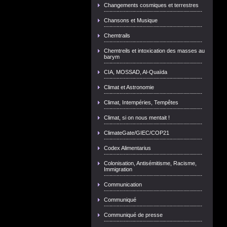
Changements cosmiques et terrestres
Chansons et Musique
Chemtrails
Chemtreils et intoxication des masses au
barym
CIA, MOSSAD, Al-Quaïda
Climat et Astronomie
Climat, Intempéries, Tempêtes
Climat, si on nous mentait !
ClimateGate/GIEC/COP21
Codex Alimentarius
Colonisation, Antisémitisme, Racisme,
Immigration
Communication
Communiqué
Communiqué de presse