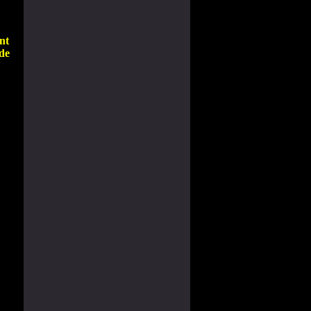
nt
 de