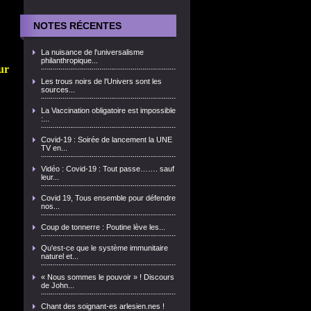
NOTES RÉCENTES
La nuisance de l'universalisme
philanthropique...
ur
Les trous noirs de l'Univers sont les
sources...
La Vaccination obligatoire est impossible
:...
Covid-19 : Soirée de lancement la UNE
TV en...
Vidéo : Covid-19 : Tout passe……. sauf
leur...
Covid 19, Tous ensemble pour défendre
nos...
Coup de tonnerre : Poutine lève les...
Qu'est-ce que le système immunitaire
naturel et...
« Nous sommes le pouvoir » ! Discours
de John...
Chant des soignant-es arlesien.nes !