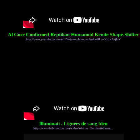
Al Gore Confirmed Reptilian Humanoid Kenite Shape-Shifter
http://www.youtube.com/watch?feature=player_embedded&v=3fpJwAajIuY
Illuminati - Lignées de sang bleu
http://www.dailymotion.com/video/x6rimu_illuminati-lignee...