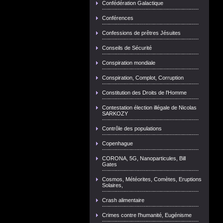
Confédération Galactique
Conférences
Confessions de prêtres Jésuites
Conseils de Sécurité
Conspiration mondiale
Conspiration, Complot, Corruption
Constitution des Droits de l'Homme
Contestation élection illégale de Nicolas
SARKOZY
Contrôle des populations
Copenhague
CORONA, 5G, Nanoparticules, Bill
Gates
Cosmos, Météorites, Comètes, Eruptions
Solaires,
Crash alimentaire
Crimes contre l'humanité, Eugénisme