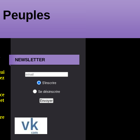
 Peuples
s
NEWSLETTER
qui
ez
S'inscrire
Se désinscrire
ce
et
re