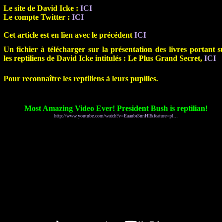
Le site de David Icke :
ICI
Le compte Twitter :
ICI
Cet article est en lien avec le précédent
ICI
Un fichier à télécharger sur la présentation des livres portant s
les reptiliens de David Icke intitulés : Le Plus Grand Secret
,
ICI
Pour reconnaître les reptiliens à leurs pupilles.
Most Amazing Video Ever! President Bush is reptilian!
http://www.youtube.com/watch?v=Eaaubr3nnHI&feature=pl...