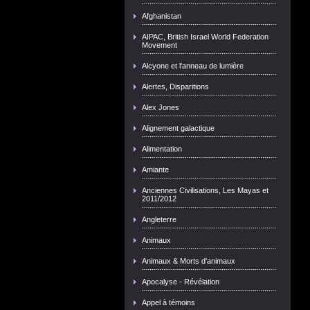
Afghanistan
AIPAC, British Israel World Federation
Movement
Alcyone et l'anneau de lumière
Alertes, Disparitions
Alex Jones
Alignement galactique
Alimentation
Amiante
Anciennes Civilisations, Les Mayas et
2011/2012
Angleterre
Animaux
Animaux & Morts d'animaux
Apocalyse - Révélation
Appel à témoins