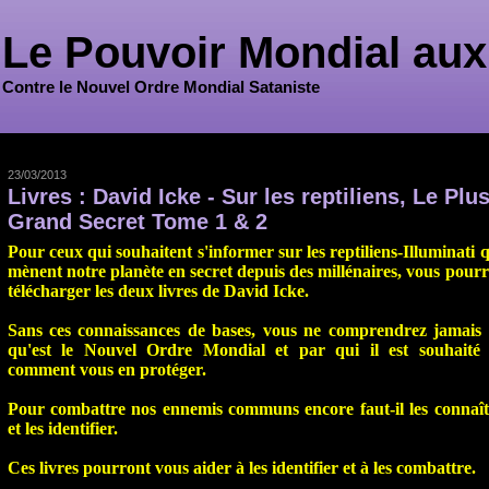
Le Pouvoir Mondial aux
Contre le Nouvel Ordre Mondial Sataniste
23/03/2013
Livres : David Icke - Sur les reptiliens, Le Plu
Grand Secret Tome 1 & 2
Pour ceux qui souhaitent s'informer sur les reptiliens-Illuminati 
mènent notre planète en secret depuis des millénaires, vous pourr
télécharger les deux livres de David Icke.
Sans ces connaissances de bases, vous ne comprendrez jamais 
qu'est le Nouvel Ordre Mondial et par qui il est souhaité 
comment vous en protéger.
Pour combattre nos ennemis communs encore faut-il les connaît
et les identifier.
Ces livres pourront vous aider à les identifier et à les combattre.