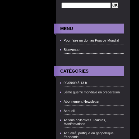
MENU
Pour faire un don au Pouvoir Mondial
Bienvenue
CATÉGORIES
09/09/09 à 13 h
3ème guerre mondiale en préparation
Abonnement Newsletter
Accueil
Actions collectives, Plaintes,
Manifestations
Actualité, politique ou géopolitique,
Economie