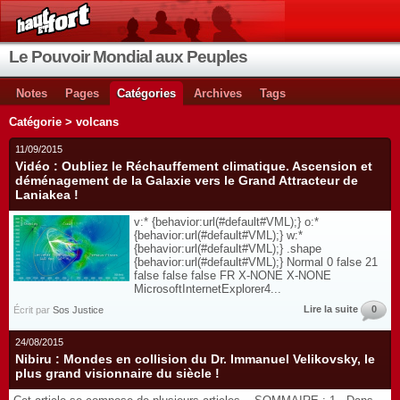
Le Pouvoir Mondial aux Peuples
Notes
Pages
Catégories
Archives
Tags
Catégorie > volcans
11/09/2015
Vidéo : Oubliez le Réchauffement climatique. Ascension et
déménagement de la Galaxie vers le Grand Attracteur de
Laniakea !
v:* {behavior:url(#default#VML);} o:*
{behavior:url(#default#VML);} w:*
{behavior:url(#default#VML);} .shape
{behavior:url(#default#VML);} Normal 0 false 21
false false false FR X-NONE X-NONE
MicrosoftInternetExplorer4...
Lire la suite
0
Écrit par
Sos Justice
24/08/2015
Nibiru : Mondes en collision du Dr. Immanuel Velikovsky, le
plus grand visionnaire du siècle !