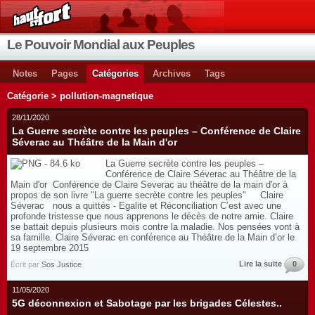
Le Pouvoir Mondial aux Peuples
Notes
Pages
Catégories
Archives
Tags
Catégorie > pollution-magnetique
28/11/2020
La Guerre secrète contre les peuples – Conférence de Claire
Séverac au Théâtre de la Main d'or
La Guerre secrète contre les peuples –
Conférence de Claire Séverac au Théâtre de la
Main d'or Conférence de Claire Severac au théâtre de la main d'or à
propos de son livre "La guerre secrète contre les peuples" Claire
Séverac nous a quittés - Egalite et Réconciliation C’est avec une
profonde tristesse que nous apprenons le décès de notre amie. Claire
se battait depuis plusieurs mois contre la maladie. Nos pensées vont à
sa famille. Claire Séverac en conférence au Théâtre de la Main d’or le
19 septembre 2015
Lire la suite
0
Écrit par
Sos Justice
11/05/2020
5G déconnexion et Sabotage par les brigades Célestes..