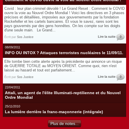
Covid : leur plan criminel dévoilé ! Le Grand Reset : Comment le COVID
ouvre la voie au Nouvel Ordre Mondial ! Voici les directives en 3 phases
précises et détaillées, imposées aux gouvernements par la fondation
Rockefeller et les cartels bancaires. Et vous le savez, rares sont les
pays gouvernés par des gens honnêtes. On les compte sur les doigts
d'une seule main. Le Grand...
Lire la suite
0
Écrit par
Sos Justice
08/09/2011
INFO OU INTOX ? Attaques terroristes nucléaires le 11/09/11.
Elle tombe bien cette alerte après la précédente qui annonce un risque
de GUERRE TOTALE au MOYEN ORIENT. Comme quoi, rien n'est
laissé au hasard et tout est parfaitement...
Lire la suite
0
Écrit par
Sos Justice
22/04/2011
Attali, un agent de l'élite Illuminati-reptilienne et du Nouvel
Ordre Mondial
25/11/2010
La lumière derrière la franc-maçonnerie (intégrale)
Plus de notes...