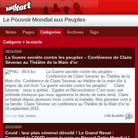
Le Pouvoir Mondial aux Peuples
Notes
Pages
Catégories
Archives
Tags
Catégorie > le-siecle
28/11/2020
La Guerre secrète contre les peuples – Conférence de Claire
Séverac au Théâtre de la Main d'or
La Guerre secrète contre les peuples –
Conférence de Claire Séverac au Théâtre de la
Main d'or Conférence de Claire Severac au théâtre de la main d'or à
propos de son livre "La guerre secrète contre les peuples" Claire
Séverac nous a quittés - Egalite et Réconciliation C’est avec une
profonde tristesse que nous apprenons le décès de notre amie. Claire
se battait depuis plusieurs mois contre la maladie. Nos pensées vont à
sa famille. Claire Séverac en conférence au Théâtre de la Main d’or le
19 septembre 2015
Lire la suite
0
Écrit par
Sos Justice
22/11/2020
Covid : leur plan criminel dévoilé ! Le Grand Reset :
Comment le COVID ouvre la voie au Nouvel Ordre Mondial !