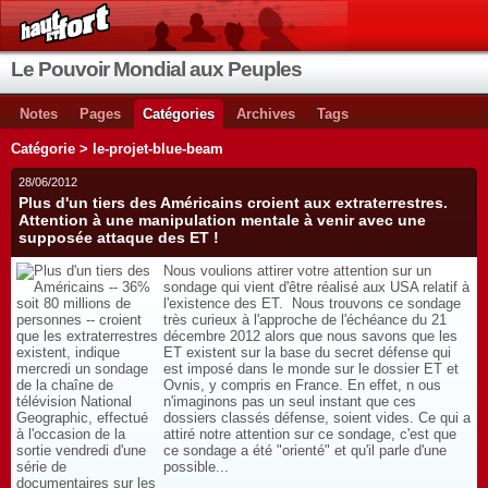
Le Pouvoir Mondial aux Peuples
Notes
Pages
Catégories
Archives
Tags
Catégorie > le-projet-blue-beam
28/06/2012
Plus d'un tiers des Américains croient aux extraterrestres.
Attention à une manipulation mentale à venir avec une
supposée attaque des ET !
Nous voulions attirer votre attention sur un
sondage qui vient d'être réalisé aux USA relatif à
l'existence des ET. Nous trouvons ce sondage
très curieux à l'approche de l'échéance du 21
décembre 2012 alors que nous savons que les
ET existent sur la base du secret défense qui
est imposé dans le monde sur le dossier ET et
Ovnis, y compris en France. En effet, n ous
n'imaginons pas un seul instant que ces
dossiers classés défense, soient vides. Ce qui a
attiré notre attention sur ce sondage, c'est que
ce sondage a été "orienté" et qu'il parle d'une
possible...