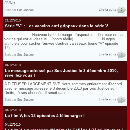
Lire la suite
0
Écrit par
Sos Justice
21/12/2010
Série "V" : Les vaccins anti grippaux dans la série V
Nouveau type de nuage : l'asperatus, idéal pour ne pas
voir ce qui est au-dessus... (photo réelle) Nuages
artificiels pour cacher l'arrivée d'autres vaisseaux (série "V" épisode
12)...
Lire la suite
0
Écrit par
Sos Justice
04/12/2010
Le message adressé par Sos Justice le 3 décembre 2010,
réveillez-vous !
A DIFFUSER LARGEMENT SVP Nous sommes entièrement d'accord
avec le message adressé le 3 décembre 2010 par Sos Justice et
Droits, à ses abonnés. Il serait sans...
Lire la suite
0
Écrit par
Sos Justice
04/12/2010
Le film V, les 12 épisodes à télécharger !
04/12/2010