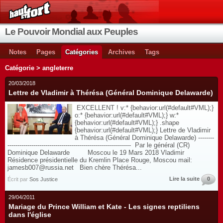
Le Pouvoir Mondial aux Peuples
Notes
Pages
Catégories
Archives
Tags
Catégorie > angleterre
20/03/2018
Lettre de Vladimir à Thérésa (Général Dominique Delawarde)
EXCELLENT ! v:* {behavior:url(#default#VML);}
o:* {behavior:url(#default#VML);} w:*
{behavior:url(#default#VML);} .shape
{behavior:url(#default#VML);} Lettre de Vladimir
à Thérésa (Général Dominique Delawarde) --------
-------------------------------------------------------------- Par le général (CR)
Dominique Delawarde Moscou le 19 Mars 2018 Vladimir
Résidence présidentielle du Kremlin Place Rouge, Moscou mail:
jamesb007@russia.net Bien chère Thérésa...
Lire la suite
0
Écrit par
Sos Justice
29/04/2011
Mariage du Prince William et Kate - Les signes reptiliens
dans l'église