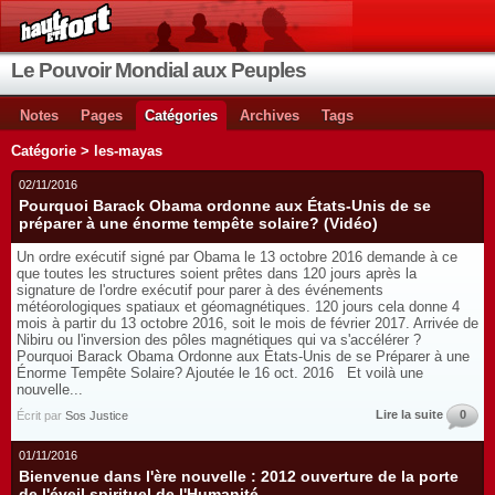
Le Pouvoir Mondial aux Peuples
Notes
Pages
Catégories
Archives
Tags
Catégorie > les-mayas
02/11/2016
Pourquoi Barack Obama ordonne aux États-Unis de se
préparer à une énorme tempête solaire? (Vidéo)
Un ordre exécutif signé par Obama le 13 octobre 2016 demande à ce
que toutes les structures soient prêtes dans 120 jours après la
signature de l'ordre exécutif pour parer à des événements
météorologiques spatiaux et géomagnétiques. 120 jours cela donne 4
mois à partir du 13 octobre 2016, soit le mois de février 2017. Arrivée de
Nibiru ou l'inversion des pôles magnétiques qui va s'accélérer ?
Pourquoi Barack Obama Ordonne aux États-Unis de se Préparer à une
Énorme Tempête Solaire? Ajoutée le 16 oct. 2016 Et voilà une
nouvelle...
Lire la suite
0
Écrit par
Sos Justice
01/11/2016
Bienvenue dans l'ère nouvelle : 2012 ouverture de la porte
de l'éveil spirituel de l'Humanité