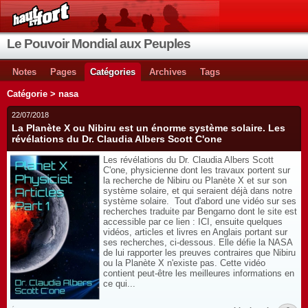
Le Pouvoir Mondial aux Peuples
Notes
Pages
Catégories
Archives
Tags
Catégorie > nasa
22/07/2018
La Planète X ou Nibiru est un énorme système solaire. Les
révélations du Dr. Claudia Albers Scott C'one
Les révélations du Dr. Claudia Albers Scott
C'one, physicienne dont les travaux portent sur
la recherche de Nibiru ou Planète X et sur son
système solaire, et qui seraient déjà dans notre
système solaire. Tout d'abord une vidéo sur ses
recherches traduite par Bengarno dont le site est
accessible par ce lien : ICI, ensuite quelques
vidéos, articles et livres en Anglais portant sur
ses recherches, ci-dessous. Elle défie la NASA
de lui rapporter les preuves contraires que Nibiru
ou la Planète X n'existe pas. Cette vidéo
contient peut-être les meilleures informations en
ce qui...