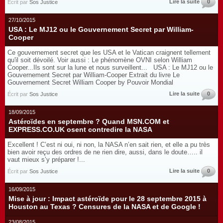
Lire la suite
0
Écrit par
Sos Justice
27/10/2015
USA : Le MJ12 ou le Gouvernement Secret par William-
Cooper
Ce gouvernement secret que les USA et le Vatican craignent tellement
qu'il soit dévoilé. Voir aussi : Le phénomène OVNI selon William
Cooper...Ils sont sur la lune et nous surveillent... USA : Le MJ12 ou le
Gouvernement Secret par William-Cooper Extrait du livre Le
Gouvernement Secret William Cooper by Pouvoir Mondial
Lire la suite
0
Écrit par
Sos Justice
18/09/2015
Astéroïdes en septembre ? Quand MSN.COM et
EXPRESS.CO.UK osent contredire la NASA
Excellent ! C’est ni oui, ni non, la NASA n’en sait rien, et elle a pu très
bien avoir reçu des ordres de ne rien dire, aussi, dans le doute….. il
vaut mieux s’y préparer !...
Lire la suite
0
Écrit par
Sos Justice
16/09/2015
Mise à jour : Impact astéroïde pour le 28 septembre 2015 à
Houston au Texas ? Censures de la NASA et de Google !
23/08/2015