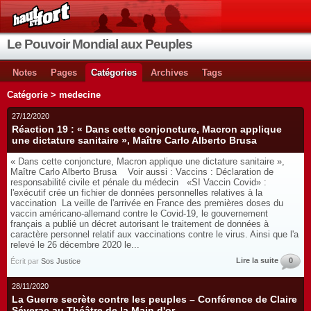
Le Pouvoir Mondial aux Peuples
Notes
Pages
Catégories
Archives
Tags
Catégorie > medecine
27/12/2020
Réaction 19 : « Dans cette conjoncture, Macron applique
une dictature sanitaire », Maître Carlo Alberto Brusa
« Dans cette conjoncture, Macron applique une dictature sanitaire »,
Maître Carlo Alberto Brusa Voir aussi : Vaccins : Déclaration de
responsabilité civile et pénale du médecin «SI Vaccin Covid» :
l'exécutif crée un fichier de données personnelles relatives à la
vaccination La veille de l'arrivée en France des premières doses du
vaccin américano-allemand contre le Covid-19, le gouvernement
français a publié un décret autorisant le traitement de données à
caractère personnel relatif aux vaccinations contre le virus. Ainsi que l'a
relevé le 26 décembre 2020 le...
Lire la suite
0
Écrit par
Sos Justice
28/11/2020
La Guerre secrète contre les peuples – Conférence de Claire
Séverac au Théâtre de la Main d'or