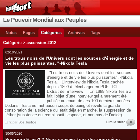
Le Pouvoir Mondial aux Peuples
Notes
Pages
Catégories
Archives
Tags
Catégorie > ascension-2012
02/10/2021
Les trous noirs de l'Univers sont les sources d'énergie et de
vie les plus puissantes. "-Nikola Tesla
"Les trous noirs de l'Univers sont les sources
d'énergie et de vie les plus puissantes". -Nikola
Tesla. L’interview de Nikola Tesla cachée
depuis 1899 à télécharger en PDF : ICI
Extrait de l'interview : En 1899 Nikola Tesla a
fait l’objet d’une interview qui a rarement été
publiée au cours de ces 100 dernières années.
Dedans, Tesla ne met aucun coups de poing et révèle la grande
conspiration de la science qui était déjà en marche, la suppression de
l’éther (substance qui remplissait l’espace, et non pas de l’acide)...
Lire la suite
0
Écrit par
Sos Justice
30/05/2020
Pourquoi E=mc2 ? Nous sommes tous des poussières