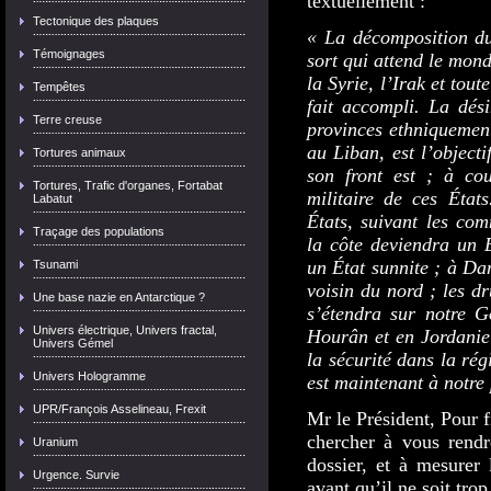
textuellement :
Tectonique des plaques
« La décomposition du
Témoignages
sort qui attend le mond
la Syrie, l’Irak et tou
Tempêtes
fait accompli. La dési
Terre creuse
provinces ethniquemen
au Liban, est l’objecti
Tortures animaux
son front est ; à cour
Tortures, Trafic d'organes, Fortabat
militaire de ces État
Labatut
États, suivant les com
Traçage des populations
la côte deviendra un É
un État sunnite ; à Da
Tsunami
voisin du nord ; les dr
Une base nazie en Antarctique ?
s’étendra sur notre G
Univers électrique, Univers fractal,
Hourân et en Jordanie 
Univers Gémel
la sécurité dans la rég
Univers Hologramme
est maintenant à notre
UPR/François Asselineau, Frexit
Mr le Président, Pour f
chercher à vous rendr
Uranium
dossier, et à mesurer
Urgence. Survie
avant qu’il ne soit trop