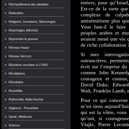
entiers, pour qu’Israel
Réchauffement des planètes
Est-ce de la sorte que
Relaxation
complexe de culpab
antisémitisme plus que
Religions, Inventions, Mensonges
Vous faut-il le fair
Reportages télévisés
peuples arabes et mus
avaient mené une vie qu
Reprendre le pouvoir
de riche collaboration 
Réseau Haarp
Si mes interrogati
Réseau Vercors
outrancières, permett
Réunions secrètes à L'ONU
écrit sur l’emprise d
comme John Kennedy 
Révélations
courageux et connus
Révolution
David Duke, Edward 
Walt, Franklin Lamb, 
Rockfeller
Pour ce qui concerne
Rothschild, Mafia Kazhar
m’en tiens aujourd’hui
Sagesse - Proverbes
qui est la vôtre, vous
Santé, Médecine
qu’ont, si courageus
Vlajki, Pierre Lecont
Science