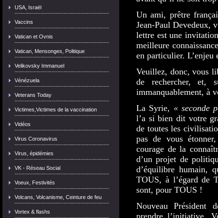
USA, Israël
Un ami, prêtre françai
Vaccins
Jean-Paul Devedeux, vi
lettre est une invitati
Vatican et Ovnis
meilleure connaissance
Vatican, Mensonges, Politique
en particulier. L’enjeu e
Velikovsky Immanuel
Veuillez, donc, vous l
de rechercher, et, 
Vénézuela
immanquablement, à v
Veterans Today
La Syrie,
« seconde p
Victimes,Victimes de la vaccination
l’a si bien dit votre 
Vidéos
de toutes les civilisat
pas de vous étonner
Virus Coronavirus
courage de la connaît
Virus, épidémies
d’un projet de politiqu
d’équilibre humain, q
VK - Réseau Social
TOUS, à l’égard de TO
Voeux, Festivités
sont, pour TOUS !
Volcans, Volcanisme, Ceinture de feu
Nouveau Président d
Vortex & flashs
prendre l’initiative.