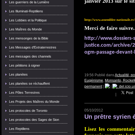
janvier 2013 sur le si
Les guerriers de la Lumière
Les Illuminati-Reptiliens
http://www.assemblee-nationale.
Les Lobbies et la Politique
Merci de faire suivre..
Les Maîtres du Monde
http://www.dossiers-s
Les mensonges de la Bible
justice.com/archive/2
Les Messages d'Extraterrestres
ogm-passage-devant-l
Les messages des channels
Les pétitions à signer
Les planètes
19:56 Publié dans
Actualité, p
Eugénisme
,
Monsanto, Rockefel
Les planètes se réchauffent
permanent
|
|
del.icio.u
Les Pôles Terrestres
|
Les Projets des Maîtres du Monde
05/10/2012
Les protocoles de Toronto
Un prêtre syrien 
Les protocoles des Sages de Sion
Lisez les commentaire
Les Reptiliens