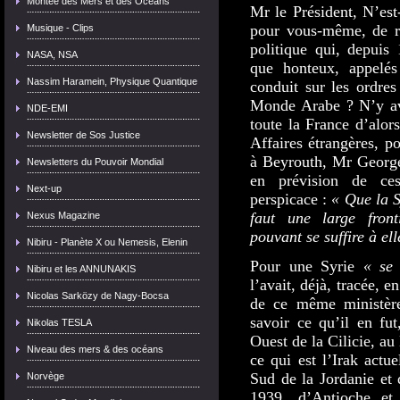
Montée des Mers et des Océans
Mr le Président, N’est
pour vous-même, de ré
Musique - Clips
politique qui, depuis
NASA, NSA
que honteux, appelé
Nassim Haramein, Physique Quantique
conduit sur les ordres
Monde Arabe ? N’y ava
NDE-EMI
toute la France d’alor
Newsletter de Sos Justice
Affaires étrangères, p
à Beyrouth, Mr George
Newsletters du Pouvoir Mondial
en prévision de ces
Next-up
perspicace :
« Que la S
faut une large front
Nexus Magazine
pouvant se suffire à e
Nibiru - Planète X ou Nemesis, Elenin
Pour une Syrie
« se 
Nibiru et les ANNUNAKIS
l’avait, déjà, tracée,
Nicolas Sarközy de Nagy-Bocsa
de ce même ministère
savoir ce qu’il en fu
Nikolas TESLA
Ouest de la Cilicie, a
Niveau des mers & des océans
ce qui est l’Irak actu
Sud de la Jordanie et 
Norvège
1939, d’Antioche et 