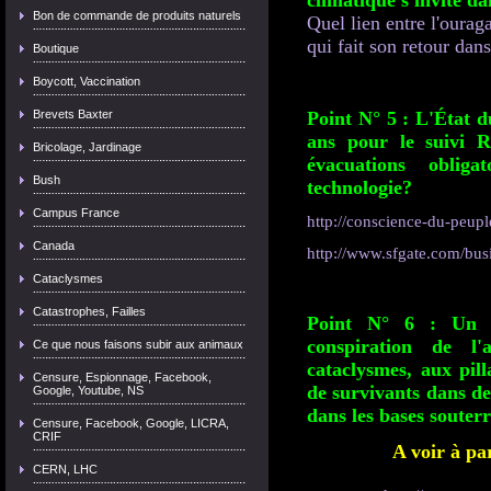
climatique s'invite d
Bon de commande de produits naturels
Quel lien entre l'oura
qui fait son retour dans
Boutique
Boycott, Vaccination
Brevets Baxter
Point N° 5 : L'État d
ans pour le suivi R
Bricolage, Jardinage
évacuations obliga
Bush
technologie?
Campus France
http://conscience-du-peuple
Canada
http://www.sfgate.com/busi
Cataclysmes
Catastrophes, Failles
Point N° 6 : Un 
conspiration de l'
Ce que nous faisons subir aux animaux
cataclysmes, aux pil
Censure, Espionnage, Facebook,
de survivants dans de
Google, Youtube, NS
dans les bases souterr
Censure, Facebook, Google, LICRA,
CRIF
A voir à par
CERN, LHC