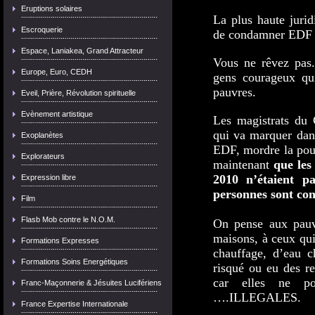
Eruptions solaires
La plus haute jurid
Escroquerie
de condamner EDF ca
Espace, Laniakea, Grand Attracteur
Vous ne rêvez pas
Europe, Euro, CEDH
gens courageux qui
pauvres.
Eveil, Prière, Révolution spirituelle
Evènement artistique
Les magistrats du 
qui va marquer dans
Exoplanètes
EDF, mordre la pous
Explorateurs
maintenant
que les
2010 n’étaient p
Expression libre
personnes sont con
Film
Flasb Mob contre le N.O.M.
On pense aux pauvr
maisons, à ceux qui
Formations Expresses
chauffage, d’eau c
Formations Soins Energétiques
risqué ou eu des re
car elles ne po
Franc-Maçonnerie & Jésuites Lucifériens
….ILLEGALES.
France Expertise Internationale