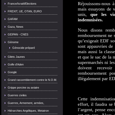
Réjouissons-nous à
France/Israël/Elections
mais essayons de vo
FREXIT, UE, OTAN, EURO
unis,
que les vi
indemnisées.
GAFAM
Gaza, News
Nous disons rem
remboursement ne su
GEIPAN - CNES
qu’exigeait EDF so
Génome
sont appauvries de 
Génocide préparé
mais aussi la clas
et que le sac de la 
Gilets Jaunes
supermarchés ni les
Golfe d'Aden
doivent recevoi
remboursement pou
Google
illégalement par ED
Grand rassemblement contre le N.O.M.
Grippe porcine ou aviaire
Guerres civiles
Cette indemnisati
Guerres, Armement, armées,
effort, il faudra s
l’argent, pense enc
Hiérarchies Angéliques, Metatron