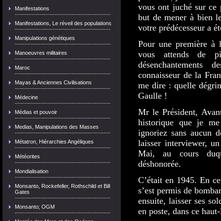
vous ont juché sur ce 
Manifestations
but de mener à bien le
Manifestations, Le réveil des populations
votre prédécesseur a é
Manipulations génétiques
Pour une première à l
vous attends de pi
Manoeuvres militaires
désenchantements d
Maroc
connaisseur de la Fran
Mayas & Anciennes Civilisations
me dire : quelle dégri
Gaulle !
Médecine
Mr le Président, Avant
Médias et pouvoir
historique que je me
Medias, Manipulations des Masses
ignoriez sans aucun d
laisser interviewer, u
Métatron, Hiérarchies Angéliques
Mai, au cours duqu
Météorites
déshonorée.
Mondialisation
C’était en 1945. En c
Monsanto, Rockefeller, Rothschild et Bill
s’est permis de bombar
Gates
ensuite, laisser ses so
Monsanto; OGM
en poste, dans ce haut-