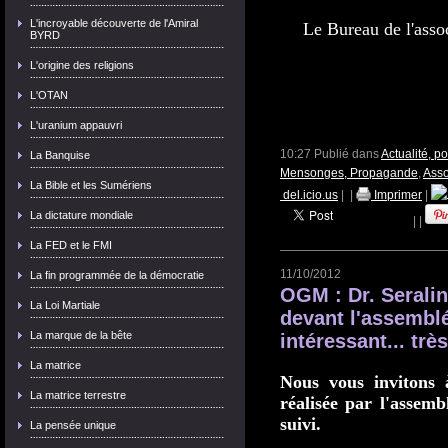
L'incroyable découverte de l'Amiral
Le Bureau de l'assoc
BYRD
L'origine des religions
L'OTAN
L'uranium appauvri
10:27 Publié dans
Actualité, p
La Banquise
Mensonges, Propagande
,
Asso
La Bible et les Sumériens
del.icio.us
|
|
Imprimer
|
La dictature mondiale
|
|
La FED et le FMI
11/10/2012
La fin programmée de la démocratie
OGM : Dr. Serali
La Loi Martiale
devant l'assemblé
La marque de la bête
intéressant... très
La matrice
Nous vous invitons 
La matrice terrestre
réalisée par l'assemb
suivi.
La pensée unique