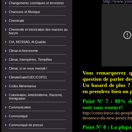
http://www.yo
Changements cosmiques et terrestres
Chansons et Musique
Chemtrails
Chemtreils et intoxication des masses au
barym
CIA, MOSSAD, Al-Quaïda
Climat et Astronomie
Climat, Intempéries, Tempêtes
Climat, si on nous mentait !
Vous remarquerez q
ClimateGate/GIEC/COP21
question de parler des
Un hasard de plus ? 
Codex Alimentarius
en prendrez bien un p
Colonisation, Antisémitisme, Racisme,
Immigration
Point N° 7 : 80% de
sont sans essence!
Communication
http://conscience-du-peupl
Communiqué
dessence-du-new-jersey.ht
Communiqué de presse
Point N° 8 : La plupa