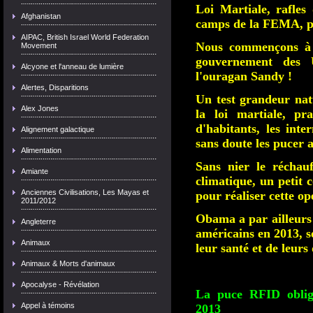
Loi Martiale, rafles
Afghanistan
camps de la FEMA, pu
AIPAC, British Israel World Federation
Nous commençons à 
Movement
gouvernement des U
Alcyone et l'anneau de lumière
l'ouragan Sandy !
Alertes, Disparitions
Un test grandeur nat
Alex Jones
la loi martiale, pr
d'habitants, les in
Alignement galactique
sans doute les pucer 
Alimentation
Sans nier le réchau
Amiante
climatique, un petit
Anciennes Civilisations, Les Mayas et
pour réaliser cette op
2011/2012
Obama a par ailleurs 
Angleterre
américains en 2013, s
Animaux
leur santé et de leurs 
Animaux & Morts d'animaux
Apocalyse - Révélation
La puce RFID obliga
Appel à témoins
2013