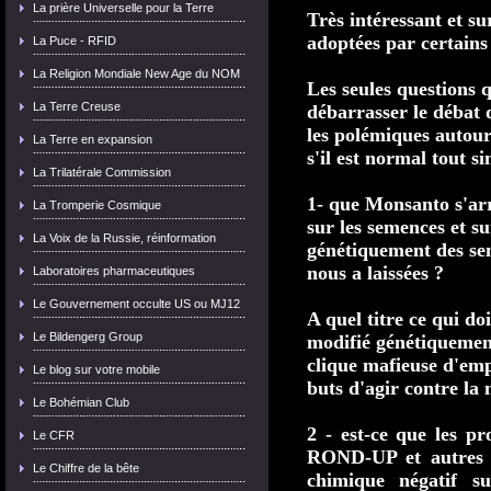
La prière Universelle pour la Terre
Très intéressant et sur
adoptées par certains 
La Puce - RFID
La Religion Mondiale New Age du NOM
Les seules questions q
La Terre Creuse
débarrasser le débat 
les polémiques autour 
La Terre en expansion
s'il est normal tout s
La Trilatérale Commission
1- que Monsanto s'arr
La Tromperie Cosmique
sur les semences et su
La Voix de la Russie, réinformation
génétiquement des sem
nous a laissées ?
Laboratoires pharmaceutiques
Le Gouvernement occulte US ou MJ12
A quel titre ce qui doi
Le Bildengerg Group
modifié génétiquemen
clique mafieuse d'emp
Le blog sur votre mobile
buts d'agir contre la 
Le Bohémian Club
2 - est-ce que les pr
Le CFR
ROND-UP et autres pe
Le Chiffre de la bête
chimique négatif su