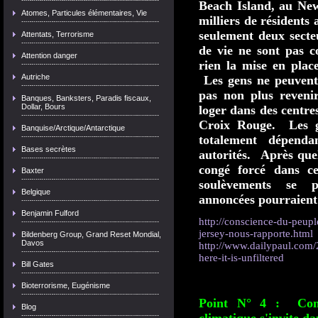
Beach Island, au New 
Atomes, Particules élémentaires, Vie
milliers de résidents
seulement deux secteu
Attentats, Terrorisme
de vie ne sont pas c
Attention danger
rien la mise en place
Autriche
Les gens ne peuvent 
pas non plus revenir
Banques, Banksters, Paradis fiscaux,
Dollar, Bours
loger dans des centre
Croix Rouge. Les ge
Banquise/Arctique/Antarctique
totalement dépenda
Bases secrètes
autorités. Après que
congé forcé dans c
Baxter
soulèvements se p
Belgique
annoncées pourraient
Benjamin Fulford
http://conscience-du-peup
jersey-nous-rapporte.html
Bildenberg Group, Grand Reset Mondial,
Davos
http://www.dailypaul.com/
here-it-is-unfiltered
Bill Gates
Bioterrorisme, Eugénisme
Point N° 4 : Com
Blog