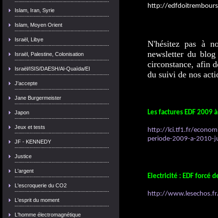
http://edfdoitrembours
Islam, Iran, Syrie
Islam, Moyen Orient
Israël, Libye
N'hésitez pas à no
newsletter du blog
Israël, Palestine, Colonisation
circonstance, afin d
Israël/ISIS/DAESH/Al-Quaïda/EI
du suivi de nos acti
J'accepte
Jane Burgermeister
Les factures EDF 2009 à
Japon
Jeux et tests
http://lci.tf1.fr/econom
periode-2009-a-2010-j
JF - KENNEDY
Justice
L'argent
Electricité : EDF forcé 
L'escroquerie du CO2
http://www.lesechos.fr/
L'esprit du moment
L'homme électromagnétique