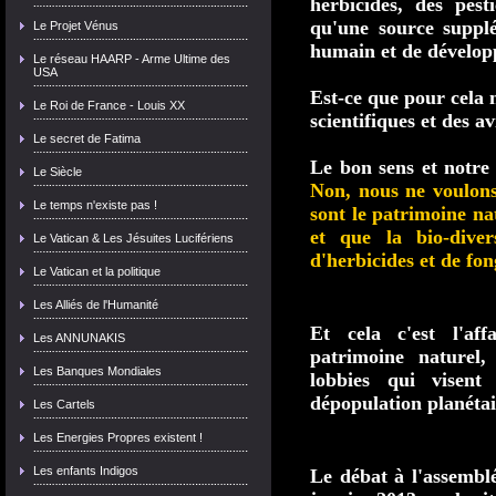
herbicides, des pest
qu'une source suppl
Le Projet Vénus
humain et de dévelop
Le réseau HAARP - Arme Ultime des
USA
Est-ce que pour cela 
Le Roi de France - Louis XX
scientifiques et des a
Le secret de Fatima
Le bon sens et notre 
Le Siècle
Non, nous ne voulons
Le temps n'existe pas !
sont le patrimoine na
et que la bio-diver
Le Vatican & Les Jésuites Lucifériens
d'herbicides et de fon
Le Vatican et la politique
Les Alliés de l'Humanité
Et cela c'est l'aff
Les ANNUNAKIS
patrimoine naturel,
Les Banques Mondiales
lobbies qui visent
dépopulation planétai
Les Cartels
Les Energies Propres existent !
Les enfants Indigos
Le débat à l'assemblé