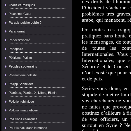
des droits de l’homme
Ovnis et Politiques
l’Occident s’acharne c
problèmes très graves
Palestine, Gaza
arabe, qui menacent, ré
Paradis polaire oublié ?
Or, toutes ces tragiq
Paranormal
pratiquez sans honte 
Pédocriminalité
les mensonges, de toute
de toutes les cont
Pédophilie
Internationales. Vous
Pétitions, Plainte
Internationales, que 
Sécurité et le Conseil
Peuples souterrains
n’ont existé que pour r
Phénomène céleste
et de paix !
Philipp Schneider
Seriez-vous donc, en 
Planètes, Planète X, Nibiru, Elenin
stupide de mettre fin d
vos chercheurs ne vou
Pollution chimique
ne faites que provoqu
Pollution magnétique
obstinez d’ailleurs à f
de vos officiers, un 
Pollutions chimiques
surtout en Syrie ? N
Pour la paix dans le monde