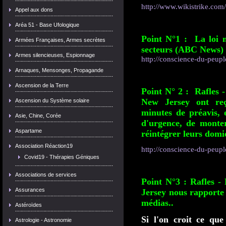
http://www.wikistrike.com/ar
Appel aux dons
Aréa 51 - Base Ufologique
Point N°1 : La loi m
Armées Françaises, Armes secrètes
secteurs (ABC News)
Armes silencieuses, Espionnage
http://conscience-du-peuple
Arnaques, Mensonges, Propagande
Ascension de la Terre
Point N° 2 : Rafles 
New Jersey ont reç
Ascension du Système solaire
minutes de préavis, e
Asie, Chine, Corée
d'urgence, de monte
Aspartame
réintégrer leurs domic
Association Réaction19
http://conscience-du-peuple
Covid19 - Thérapies Géniques
Associations de services
Point N°3 : Rafles 
Assurances
Jersey nous rapporte 
médias..
Astéroïdes
Si l'on croit ce qu
Astrologie - Astronomie