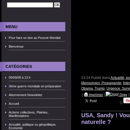
MENU
Pour faire un don au Pouvoir Mondial
Bienvenue
CATÉGORIES
09/09/09 à 13 h
23:24 Publié dans
Actualité, p
Mensonges, Propagande
,
Inte
3ème guerre mondiale en préparation
Obama, Trump
,
Urgence. Surv
|
Imprimer
|
Digg
|
Abonnement Newsletter
|
|
Accueil
Actions collectives, Plaintes,
USA, Sandy ! Vous
Manifestations
naturelle ?
Actualité, politique ou géopolitique,
Economie