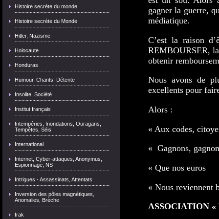
est un sou. Alors a
Histoire secrète du monde
gagner la guerre, qu
médiatique.
Histoire secrète du Monde
Hitler, Nazisme
C’est la raison d
REMBOURSER, la pr
Holocaute
obtenir rembourseme
Honduras
Nous avons de plu
Humour, Chants, Détente
excellents pour fair
Insolite, Société
Alors :
Institut français
Intempéries, Inondations, Ouragans,
« Aux codes, citoye
Tempêtes, Séis
International
« Gagnons, gagnon
Internet, Cyber-attaques, Anonymus,
Espionnage, NS
« Que nos euros
Intrigues - Assassinats, Attentats
« Nous reviennent b
Inversion des pôles magnétiques,
Anomalies, Brèche
ASSOCIATION «
Irak