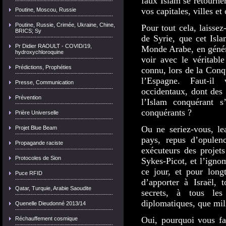
faux Islam se retourner
vos capitales, villes e
Poutine, Moscou, Russie
Poutine, Russie, Crimée, Ukraine, Chine,
Pour tout cela, laisse
BRICS; Sy
de Syrie, que cet Isl
Pr Didier RAOULT - COVID/19,
Monde Arabe, en général
hydroxychloroquine
voir avec le véritabl
Prédictions, Prophéties
connu, lors de la Conqu
l’Espagne. Faut-il
Presse, Communication
occidentaux, dont des 
Prévention
l’Islam conquérant s’
conquérants ?
Prière Universelle
Ou ne seriez-vous, le
Projet Blue Beam
pays, repus d’opule
Propagande raciste
exécuteurs des projet
Protocoles de Sion
Sykes-Picot, et l’ign
ce jour, et pour long
Puce RFID
d’apporter à Israël, 
Qatar, Turquie, Arabie Saoudite
secrets, à tous les
diplomatiques, que mili
Quenelle Dieudonné 2013/14
Oui, pourquoi vous fau
Réchauffement cosmique