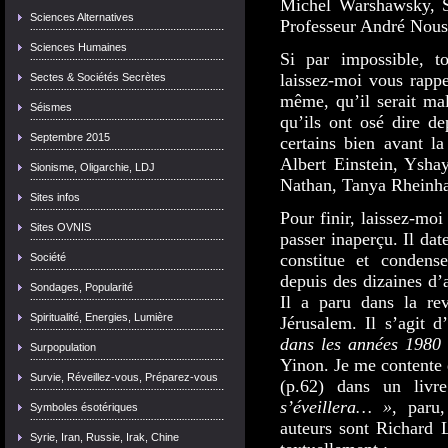
Michel Warshawsky, S
Sciences Alternatives
Professeur André Nous
Sciences Humaines
Si par impossible, t
laissez-moi vous rapp
Sectes & Sociétés Secrètes
même, qu’il serait mal
Séismes
qu’ils ont osé dire de
Septembre 2015
certains bien avant la
Albert Einstein, Ysha
Sionisme, Oligarchie, LDJ
Nathan, Tanya Rheinha
Sites infos
Pour finir, laissez-mo
Sites OVNIS
passer inaperçu. Il dat
constitue et condense
Société
depuis des dizaines d’a
Sondages, Popularité
Il a paru dans la re
Spiritualité, Energies, Lumière
Jérusalem. Il s’agit d
dans les années 1980
Surpopulation
Yinon. Je me contente 
Survie, Réveillez-vous, Préparez-vous
(p.62) dans un livre
s’éveillera… »
, paru
Symboles ésotériques
auteurs sont Richard L
Syrie, Iran, Russie, Irak, Chine