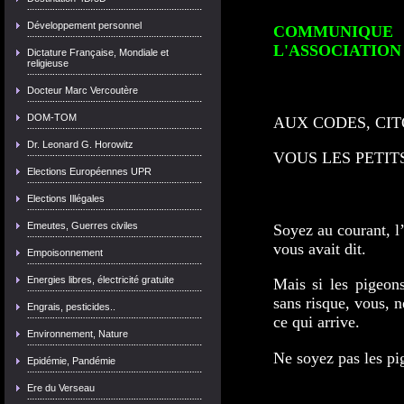
Développement personnel
COMMUNIQUE 
L'ASSOCIATION
Dictature Française, Mondiale et
religieuse
Docteur Marc Vercoutère
DOM-TOM
AUX CODES, CI
Dr. Leonard G. Horowitz
VOUS LES PETIT
Elections Européennes UPR
Elections Illégales
Emeutes, Guerres civiles
Soyez au courant, l’
vous avait dit.
Empoisonnement
Energies libres, électricité gratuite
Mais si les pigeons
sans risque, vous, n
Engrais, pesticides..
ce qui arrive.
Environnement, Nature
Ne soyez pas les pi
Epidémie, Pandémie
Ere du Verseau