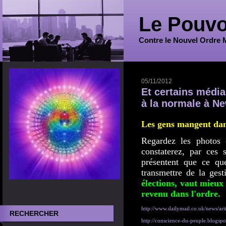
Le Pouvo
Contre le Nouvel Ordre 
05/11/2012
Et certains média
à la normale à N
Les gens mangent dans
Regardez les photos
constaterez, par ces
présentent que ce qu
transmettre de la ges
élections, vaut mieux
revenu dans l'ordre.
http://www.dailymail.co.uk/news/art
RECHERCHER
http://conscience-du-peuple.blogspo