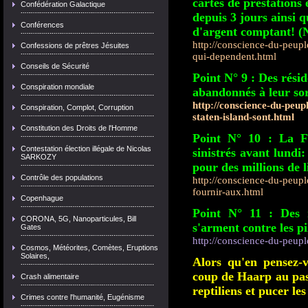
cartes de prestations
Confédération Galactique
depuis 3 jours ainsi q
Conférences
d'argent comptant! (
http://conscience-du-peupl
Confessions de prêtres Jésuites
qui-dependent.html
Conseils de Sécurité
Point N° 9 : Des résid
Conspiration mondiale
abandonnés à leur so
http://conscience-du-peupl
Conspiration, Complot, Corruption
staten-island-sont.html
Constitution des Droits de l'Homme
Point N° 10 : La F
Contestation élection illégale de Nicolas
sinistrés avant lundi:
SARKOZY
pour des millions de 
Contrôle des populations
http://conscience-du-peupl
fournir-aux.html
Copenhague
Point N° 11 : Des 
CORONA, 5G, Nanoparticules, Bill
s'arment contre les pi
Gates
http://conscience-du-peuple
Cosmos, Météorites, Comètes, Eruptions
Solaires,
Alors qu'en pensez-
coup de Haarp au pass
Crash alimentaire
reptiliens et pucer le
Crimes contre l'humanité, Eugénisme