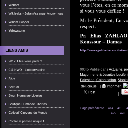
vous l’êtes, en ce mom
Webbot
si vous vous défilez !
Wikileaks - Julian Assange, Anonymous
Mr le Président, En vo
William Cooper
respect.
Yellowstone
Pr. Elias ZAHLAO
Koussour – Damas
LIENS AMIS
http://www.egaliteetreconciliation.
2012. Etes-vous prêts ?
00:45 Publié dans
Actualité, p
911 NWO - L'observatoire
Maçonnerie & Jésuites Lucifér
Alice
Palestine, Colonisation
,
Sionis
del.icio.us
|
|
Imprimer
|
Barruel
|
|
Blog : Humanae Libertas
Boutique Humanae Libertas
Page précédente
414
415
4
Collectif Citoyens du Monde
425
426
Contre la pensée unique !