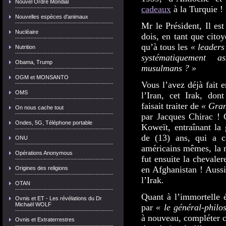
Nouvel Ordre Mondial
cadeaux
à la Turquie !
Nouvelles espèces d'animaux
Mr le Président, Il es
Nucléaire
dois, en tant que cito
qu’à tous les
« leaders
Nutrition
systématiquement a
Obama, Trump
musulmans ? »
OGM et MONSANTO
Vous l’avez déjà fait e
OMS
l’Iran, cet Irak, do
faisait traiter de
« Gra
On nous cache tout
par Jacques Chirac ! C
Ondes, 5G, Téléphone portable
Koweït, entraînant la 
de (13) ans, qui a ca
ONU
américains mêmes, la m
Opérations Anonymous
fut ensuite la chevale
en Afghanistan ! Aussi
Origines des religions
l’Irak.
OTAN
Quant à l’immortelle 
Ovnis et ET - Les révélations du Dr
Michaël WOLF
par
« le général-philo
à nouveau, compléter c
Ovnis et Extraterrestres