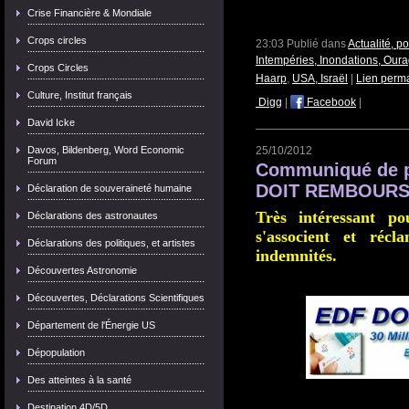
Crise Financière & Mondiale
Crops circles
23:03 Publié dans
Actualité, p
Intempéries, Inondations, Our
Crops Circles
Haarp
,
USA, Israël
|
Lien perm
Culture, Institut français
Digg
|
Facebook
|
David Icke
Davos, Bildenberg, Word Economic
25/10/2012
Forum
Communiqué de pr
DOIT REMBOURS
Déclaration de souveraineté humaine
Très intéressant p
Déclarations des astronautes
s'associent et réc
Déclarations des politiques, et artistes
indemnités.
Découvertes Astronomie
Découvertes, Déclarations Scientifiques
Département de l'Énergie US
Dépopulation
Des atteintes à la santé
Destination 4D/5D