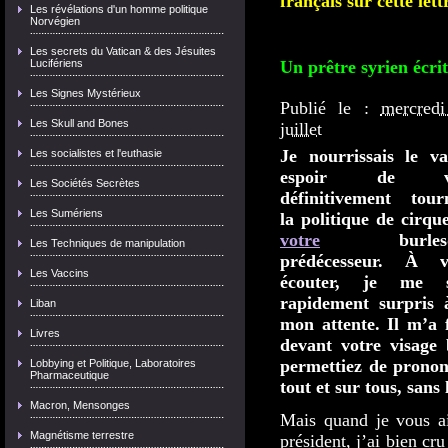
français sur cette lett
Les révélations d'un homme politique
Norvégien
Les secrets du Vatican & des Jésuites
Un prêtre syrien écri
Lucifériens
Les Signes Mystérieux
Publié le :
mercred
Les Skull and Bones
juillet
Je nourrissais le v
Les socialistes et l'euthasie
espoir de vo
Les Sociétés Secrètes
définitivement tour
Les Sumériens
la politique de cirqu
votre
burlesq
Les Techniques de manipulation
prédécesseur. À v
Les Vaccins
écouter, je me s
rapidement surpris 
Liban
mon attente. Il m’a f
Livres
devant votre visage
permettiez de pronon
Lobbying et Politique, Laboratoires
Pharmaceutique
tout et sur tous, sans
Macron, Mensonges
Mais quand je vous ai
Magnétisme terrestre
président, j’ai bien c