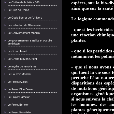
espèces, sur la bio-di
Le Chiffre de la bête - 666
ainsi que sur la santé
Le Club de Rome
Le Code Secret de l'Univers
La logique commander
Le coffre fort de l'Humanité
- que si les herbicide
Le Gouvernement Mondial
une réaction chimique
plantes.
Le gouvernement satellite et occulte
américain
- que si les pesticides 
Le Grand Israël
notamment les polinisa
Le Grand Moyen Orient
- que si nous avons
Le mythe du terrorisme
qui tuent la vie sous 
Le Pouvoir Mondial
perturbe l'état nature
Le Projet Avalon
disparitions des espè
de mutations généti
Le Projet Blue Beam
organismes génétiqu
Le Projet Camelot
si nous suivons la ch
les hommes, des 
Le Projet Echelon
plantes génétiquemen
Le Projet Révélation