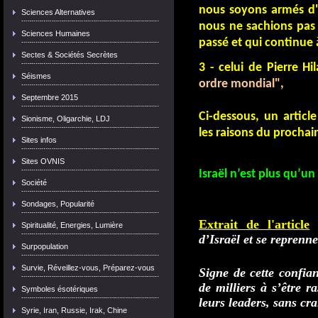
nous soyons armés d'
Sciences Alternatives
nous ne sachions pas l
Sciences Humaines
passé et qui continue 
Sectes & Sociétés Secrètes
3 - celui de Pierre Hi
Séismes
ordre mondial
",
Septembre 2015
Ci-dessous, un artic
Sionisme, Oligarchie, LDJ
les raisons du prochai
Sites infos
Sites OVNIS
Israël n’est plus qu’un
Société
Sondages, Popularité
Extrait de l'article
Spiritualité, Energies, Lumière
d’Israël et se reprenne
Surpopulation
Survie, Réveillez-vous, Préparez-vous
Signe de cette confian
de milliers à s’être r
Symboles ésotériques
leurs leaders, sans cr
Syrie, Iran, Russie, Irak, Chine