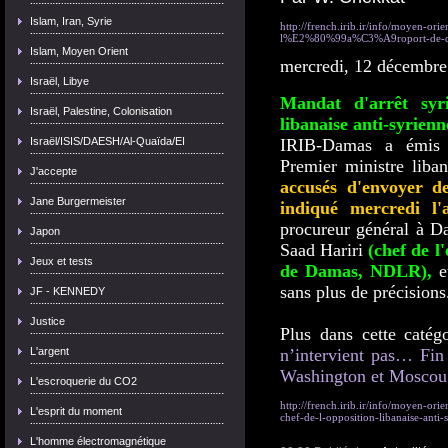
Islam, Iran, Syrie
http://french.irib.ir/info/moyen-orie
l%E2%80%99a%C3%A9roport-de-da
Islam, Moyen Orient
mercredi, 12 décembre
Israël, Libye
Mandat d'arrêt syri
Israël, Palestine, Colonisation
libanaise anti-syrienn
Israël/ISIS/DAESH/Al-Quaïda/EI
IRIB-Damas a émis d
Premier ministre liban
J'accepte
accusés d'envoyer d
Jane Burgermeister
indiqué mercredi l'a
procureur général à D
Japon
Saad Hariri
(chef de l
Jeux et tests
de Damas, NDLR),
et
sans plus de précisions
JF - KENNEDY
Justice
Plus dans cette catég
L'argent
n’intervient pas…
Fin
Washington et Moscou 
L'escroquerie du CO2
http://french.irib.ir/info/moyen-o
L'esprit du moment
chef-de-l-opposition-libanaise-anti-
L'homme électromagnétique