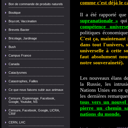
comme c'est déjà le c
Bon de commande de produits naturels
Boutique
Il a été rapporté qu
supranationale »
qui 
Boycott, Vaccination
compétence universe
Brevets Baxter
politiques économique
C'est ça, maintenant i
Bricolage, Jardinage
dans tout l'univers,
Bush
universelle à cette s
Campus France
faut absolument nous
notre souveraineté).
Canada
Cataclysmes
Les nouveaux élans de 
Catastrophes, Failles
la Russie, les intrus
Nations Unies en ce qu
Ce que nous faisons subir aux animaux
les dernières remarques
Censure, Espionnage, Facebook,
tous vers un nouvel
Google, Youtube, NS
pierre un chemin sa
Censure, Facebook, Google, LICRA,
nations du monde.
CRIF
CERN, LHC