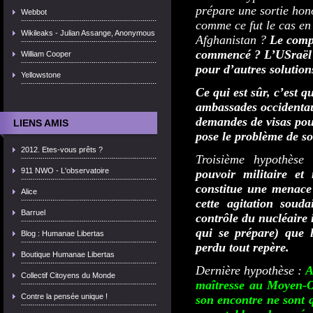
prépare une sortie hon
Webbot
comme ce fut le cas en
Wikileaks - Julian Assange, Anonymous
Afghanistan ?
Le compt
commencé ? L’USraël e
William Cooper
pour d’autres solutions
Yellowstone
Ce qui est sûr, c’est q
ambassades occidentau
demandes de visas pour
LIENS AMIS
pose le problème de so
2012. Etes-vous prêts ?
Troisième hypothès
911 NWO - L'observatoire
pouvoir militaire e
constitue une menace 
Alice
cette agitation souda
Barruel
contrôle du nucléaire 
qui se prépare) que l
Blog : Humanae Libertas
perdu tout repère.
Boutique Humanae Libertas
Dernière hypothèse :
A
Collectif Citoyens du Monde
maîtresse au Moyen-Or
Contre la pensée unique !
son encontre ne sont 