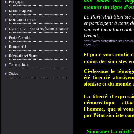
aux tables des négo
Hologique
montrer un signe d’ouv
Nexus magazine
Le Parti Anti Sioniste 
NON aux Illuminati
et participent à cette
devient incontournable
Ovnis 2012 - Pour la révélation du secret
Orient…
Projet Camelot
http://www.partiantisioniste.com/com
1309.html
Reopen 911
t pour vous confirm
E
Révélations4 Blogs
mains des sionistes en
Terre du futur
Ci-dessous le témoig
Xodus
été licencié abusive
sioniste et du monde 
La liberté d'expressi
démocratique att
l'homme, que si vous
par l'état sioniste co
Sionisme: La vérité 