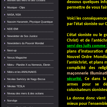
Montée des Mers et des Océans
dessous quelques info
permettre de vous fair
Musique - Clips
NASA, NSA
Voici les conséquences
Nassim Haramein, Physique Quantique
par l'état sioniste sur 
NDE-EMI
L'état sioniste ou le 
Newsletter de Sos Justice
Christ) et de l'antéchr
Newsletters du Pouvoir Mondial
servi des juifs comme
Next-up
plans d'instauration 
Nouvel Ordre Mondi
Nexus Magazine
l'antéchrist, et plans m
Nibiru - Planète X ou Nemesis, Elenin
complicité des reli
Nibiru et les ANNUNAKIS
maçonnerie Illuminat
sécurité.
Ce dans la
Nicolas Sarközy de Nagy-Bocsa
armes pour se dé
Nikolas TESLA
colonisateurs sionistes
Niveau des mers & des océans
La donne donc vient
Norvège
mieux pour l'ensemble