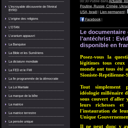
00:30 Publié dans
Actualité, p
Poutine, Russie, Crimée, Ukra
L'incroyable découverte de l'Amiral
BYRD
USA, Israël
|
Lien permanent
|
L'origine des religions
Facebook
|
L'OTAN
Le documentaire 
L'uranium appauvri
l'antéchrist : Ev
disponible en fra
La Banquise
La Bible et les Sumériens
Posez-vous la quest
La dictature mondiale
légitimes tous ceux
monde ont tous été as
La FED et le FMI
Sioniste-Reptilienne-S
La fin programmée de la démocratie
Tout simplement 
La Loi Martiale
idéologie millénaire 
La marque de la bête
sous couvert d'aller 
leurs richesses e
La matrice
l'instauration de l
La matrice terrestre
Unique Gouvernement 
La pensée unique
Il ne peut donc y a