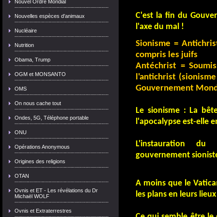
Nouvel Ordre Mondial
C'est la fin du Gouve
Nouvelles espèces d'animaux
l'axe du mal !
Nucléaire
Sionisme =
Antichri
Nutrition
compris les juifs
Obama, Trump
Antéchrist = Soumis
OGM et MONSANTO
l'antichrist (sionisme
Gouvernement Mondia
OMS
On nous cache tout
Le sionisme : La bête 
Ondes, 5G, Téléphone portable
l'apocalypse est-elle e
ONU
L'instauration d
Opérations Anonymous
gouvernement sioniste
Origines des religions
OTAN
A moins que le Vatica
Ovnis et ET - Les révélations du Dr
les plans en leurs lieux
Michaël WOLF
Ovnis et Extraterrestres
Ce qui semble être le