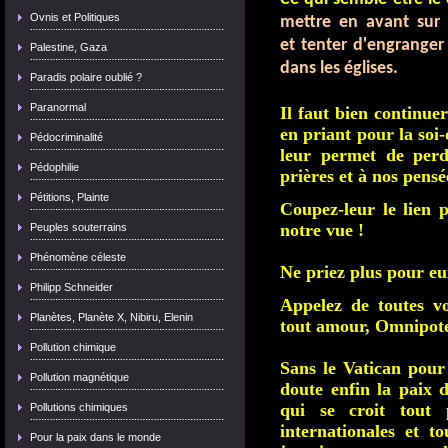
Ovnis et Politiques
mettre en avant sur 
et tenter d'engranger 
Palestine, Gaza
dans les églises.
Paradis polaire oublié ?
Paranormal
Il faut bien continue
en priant pour la soi-
Pédocriminalité
leur permet de perd
Pédophilie
prières et à nos pensé
Pétitions, Plainte
Coupez-leur le lien p
notre vue !
Peuples souterrains
Phénomène céleste
Ne priez plus pour eu
Philipp Schneider
Appelez de toutes vo
Planètes, Planète X, Nibiru, Elenin
tout amour, Omnipote
Pollution chimique
Sans le Vatican pour
Pollution magnétique
doute enfin la paix 
qui se croit tout 
Pollutions chimiques
internationales et 
Pour la paix dans le monde