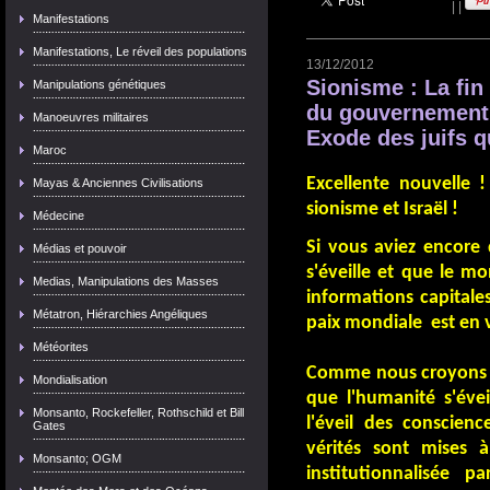
|
|
Manifestations
Manifestations, Le réveil des populations
13/12/2012
Sionisme : La fi
Manipulations génétiques
du gouvernement m
Manoeuvres militaires
Exode des juifs qu
Maroc
Excellente nouvelle ! 
Mayas & Anciennes Civilisations
sionisme et Israël !
Médecine
Si vous aviez encore 
Médias et pouvoir
s'éveille et que le m
Medias, Manipulations des Masses
informations capitale
Métatron, Hiérarchies Angéliques
paix mondiale est en v
Météorites
Comme nous croyons q
Mondialisation
que l'humanité s'évei
Monsanto, Rockefeller, Rothschild et Bill
l'éveil des conscien
Gates
vérités sont mises 
Monsanto; OGM
institutionnalisée p