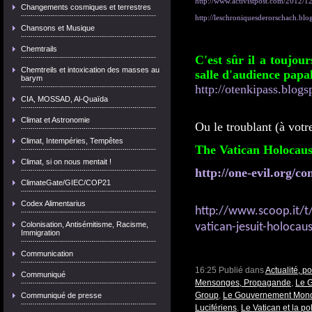
http://www.activistpost.com/2012/12/
Changements cosmiques et terrestres
http://leschroniquesderorschach.blog
Chansons et Musique
Chemtrails
C'est sûr il a toujou
Chemtreils et intoxication des masses au
salle d'audience papal
barym
http://otenkipass.blogs
CIA, MOSSAD, Al-Quaïda
Climat et Astronomie
Ou le troublant (à vot
Climat, Intempéries, Tempêtes
The Vatican Holocaus
Climat, si on nous mentait !
http://one-evil.org/co
ClimateGate/GIEC/COP21
Codex Alimentarius
http://www.scoop.it/t
Colonisation, Antisémitisme, Racisme,
vatican-jesuit-holocau
Immigration
Communication
16:25 Publié dans
Actualité, p
Communiqué
Mensonges, Propagande
,
Le 
Group
,
Le Gouvernement Mond
Communiqué de presse
Lucifériens
,
Le Vatican et la po