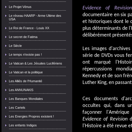
Le Projet Vénus
Evidence of Revision
documentaire en six par
Le réseau HAARP - Arme Ultime des
USA
et historiques dont le
plus déterminants de l
Le Roi de France - Louis XX
délibérément présentés 
Le secret de Fatima
Le Siècle
Les images d'archives 
Le temps n'existe pas !
série de DVDs vous fe
ont marqué l'Histo
Le Vatican & Les Jésuites Lucifériens
répercussions mondi
Le Vatican et la politique
Kennedy et de son frè
Les Alliés de l'Humanité
Luther King, en passan
Les ANNUNAKIS
Ces documents d'arc
Les Banques Mondiales
occultes qui, dans u
Les Cartels
façonner l'Amérique
Les Energies Propres existent !
Evidence of Revision
d
l'Histoire a été revue e
Les enfants Indigos