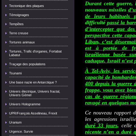
Durant cette guerre, 
Tectonique des plaques
nouveaux missiles
d’u
de leurs habituels pr
Témoignages
difficulté
passé la bar
Tempêtes
d’intercepter que des
Terre creuse
perspective cette capa
Liban, c’est désormais
Tortures animaux
est à portée de fr
Tortures, Trafic d'organes, Fortabat
israélienne basée su
Labatut
caduque. Israël n’est 
Traçage des populations
À Tel-Aviv, les servi
Tsunami
capacité de bombardem
400 depuis la guerre d
Une base nazie en Antarctique ?
frappe, vous avez bien
Univers électrique, Univers fractal,
cas de guerre régional
Univers Gémel
ravagé en quelques mo
Univers Hologramme
Ce nouveau rapport de
UPR/François Asselineau, Frexit
les agressions israél
Uranium
duré 33 jours
,
celle
récente n’en a duré 
Urgence. Survie