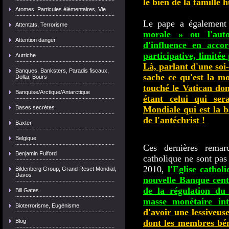
le bien de la famille 
Atomes, Particules élémentaires, Vie
Le pape a également
Attentats, Terrorisme
morale » ou l'aut
Attention danger
d'influence en acco
participative, limitée 
Autriche
Là, parlant d'une soi-
Banques, Banksters, Paradis fiscaux,
sache ce qu'est la mo
Dollar, Bours
touché le Vatican don
Banquise/Arctique/Antarctique
étant celui qui ser
Bases secrètes
Mondiale qui est la
de l'antéchrist !
Baxter
Belgique
Ces dernières remar
Benjamin Fulford
catholique ne sont pas
2010,
l'Eglise cathol
Bildenberg Group, Grand Reset Mondial,
Davos
nouvelle Banque cent
de la régulation du
Bill Gates
masse monétaire inte
Bioterrorisme, Eugénisme
d'avoir une lessiveus
Blog
dont les membres béné