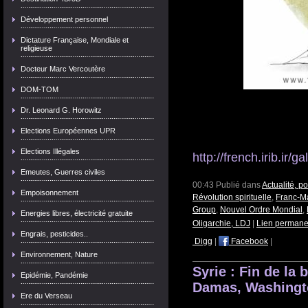
Développement personnel
Dictature Française, Mondiale et
religieuse
Docteur Marc Vercoutère
DOM-TOM
Dr. Leonard G. Horowitz
Elections Européennes UPR
Elections Illégales
http://french.irib.ir/
Emeutes, Guerres civiles
00:43 Publié dans
Actualité, p
Empoisonnement
Révolution spirituelle
,
Franc-Ma
Group
,
Nouvel Ordre Mondial
,
Energies libres, électricité gratuite
Oligarchie, LDJ
|
Lien permane
Engrais, pesticides..
Digg
|
Facebook
|
Environnement, Nature
Syrie : Fin de la 
Epidémie, Pandémie
Damas, Washingto
Ere du Verseau