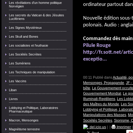
Les révélations d'un homme politique
ordinateur partout da
Norvégien
Les secrets du Vatican & des Jésuites
Nouvelle édition sous-t
Lucifériens
polonais. Audio : angla
Les Signes Mystérieux
Les Skull and Bones
Commandez dès main
Pilule Rouge
Les socialistes et l'euthasie
http://fr.sott.net/ar
Les Sociétés Secrètes
exceptio...
Les Sumériens
Les Techniques de manipulation
00:11 Publié dans
Actualité, p
Les Vaccins
Mensonges, Propagande
,
JF 
bête
,
Le Gouvernement occult
Liban
Gouvernement Mondial
,
Le gou
Illuminati-Reptiliens
,
Les Lobbie
Livres
des Maîtres du Monde
,
Les Soc
Lobbying et Politique, Laboratoires
Lobbying et Politique, Labora
Pharmaceutique
Manipulations des Masses
,
Mo
Macron, Mensonges
Sociétés Secrètes
,
Sionisme, O
del.icio.us
|
|
Imprimer
Magnétisme terrestre