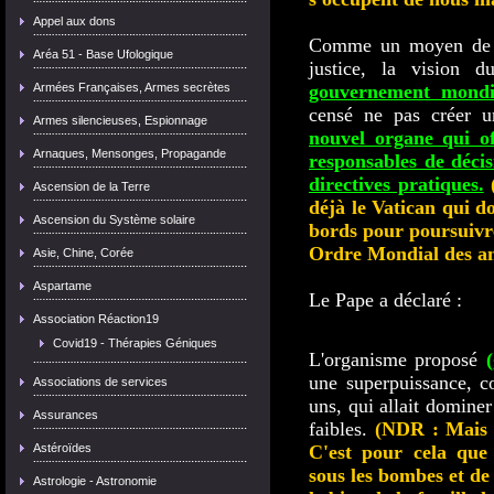
Appel aux dons
Comme un moyen de d
Aréa 51 - Base Ufologique
justice, la vision
Armées Françaises, Armes secrètes
gouvernement mondi
censé ne pas créer u
Armes silencieuses, Espionnage
nouvel organe qui off
Arnaques, Mensonges, Propagande
responsables de décis
directives pratiques.
Ascension de la Terre
déjà le Vatican qui d
Ascension du Système solaire
bords pour poursuivr
Ordre Mondial des ant
Asie, Chine, Corée
Aspartame
Le Pape a déclaré :
Association Réaction19
Covid19 - Thérapies Géniques
L'organisme proposé
une superpuissance, c
Associations de services
uns, qui allait dominer
Assurances
faibles.
(NDR :
Mais 
Astéroïdes
C'est pour cela que
sous les bombes et de
Astrologie - Astronomie