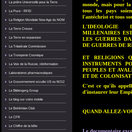
La prière Universelle pour la Terre
monde, mais pour 
tous les pays soi
La Puce - RFID
l'antéchrist et tous s
La Religion Mondiale New Age du NOM
L'IDEOLOGIE
La Terre Creuse
MILLENAIRES ES
La Terre en expansion
LES GUERRES DA
DE GUERRES DE R
La Trilatérale Commission
La Tromperie Cosmique
ET RELIGIONS 
INSTRUMENTS PO
La Voix de la Russie, réinformation
PEUPLES ET AVAL
Laboratoires pharmaceutiques
ET DE COLONISAT
Le Gouvernement occulte US ou MJ12
C'est ce qu'ils appel
Le Bildengerg Group
d'instaurer leur Empir
Le blog sur votre mobile
Le Bohémian Club
QUAND ALLEZ-VOU
Le CFR
Le Chiffre de la bête
Le documentaire exce