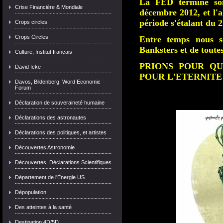
La FED termine son
Crise Financière & Mondiale
décembre 2012, et l'a
période s'étalant du 
Crops circles
Crops Circles
Entre temps nous s
Banksters et de toutes
Culture, Institut français
PRIONS POUR QU
David Icke
POUR L'ETERNITE
Davos, Bildenberg, Word Economic
Forum
Déclaration de souveraineté humaine
Déclarations des astronautes
Déclarations des politiques, et artistes
Découvertes Astronomie
Découvertes, Déclarations Scientifiques
Département de l'Énergie US
Dépopulation
Des atteintes à la santé
Destination 4D/5D