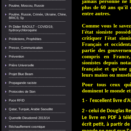
jamais personne ne l
Poutine, Moscou, Russie
plus de 60 ans qu'il 
entre autres.
Poutine, Russie, Crimée, Ukraine, Chine,
BRICS; Sy
Comme vous le savez, 
Pr Didier RAOULT - COVID/19,
hydroxychloroquine
l'état sioniste poss
critiquer l'état sion
Prédictions, Prophéties
Français et occiden
Presse, Communication
partie des gouverne
compris en France, 
Prévention
sionistes depuis nota
Prière Universelle
française et qu'une 
leurs mains ou muselé
Projet Blue Beam
Propagande raciste
Pour tous ceux qui
dominent le monde et 
Protocoles de Sion
1 - l'excellent livre d'A
Puce RFID
Qatar, Turquie, Arabie Saoudite
2 - celui de Douglas R
Le livre en PDF à tél
Quenelle Dieudonné 2013/14
écrit petit, à partir 
Réchauffement cosmique