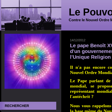
Le Pouvo
Contre le Nouvel Ordre 
14/12/2012
Le pape Benoît XV
d'un gouvernemen
l'Unique Religion
Il n'a pas encore c
Nouvel Ordre Mondial
Le Pape parlant de 
mondial, se propos
représentant mondia
l'antéchrit ?
Nous vous rappelons
RECHERCHER
la base même du Nou