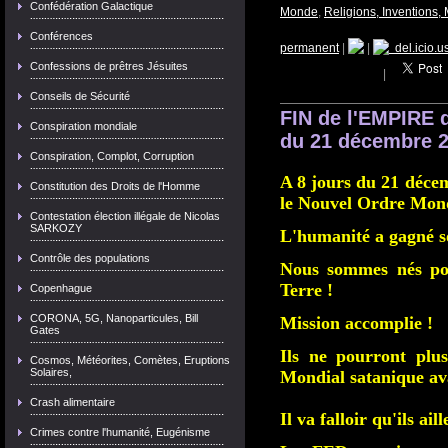
Confédération Galactique
Monde
,
Religions, Inventions
Conférences
permanent
|
|
del.icio.u
Confessions de prêtres Jésuites
|
Conseils de Sécurité
FIN de l'EMPIRE 
Conspiration mondiale
du 21 décembre 2
Conspiration, Complot, Corruption
A 8 jours du 21 décem
Constitution des Droits de l'Homme
le Nouvel Ordre Mondi
Contestation élection illégale de Nicolas
SARKOZY
L'humanité a gagné s
Contrôle des populations
Nous sommes nés pou
Terre !
Copenhague
CORONA, 5G, Nanoparticules, Bill
Mission accomplie !
Gates
Ils ne pourront plu
Cosmos, Météorites, Comètes, Eruptions
Solaires,
Mondial satanique av
Crash alimentaire
Il va falloir qu'ils ai
Crimes contre l'humanité, Eugénisme