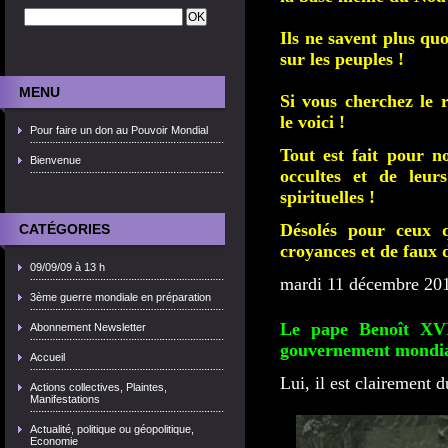
Ils ne savent plus qu
sur les peuples !
MENU
Si vous cherchez le r
le voici !
Pour faire un don au Pouvoir Mondial
Tout est fait pour no
Bienvenue
occultes et de leurs
spirituelles !
Désolés pour ceux q
CATÉGORIES
croyances et de faux 
09/09/09 à 13 h
mardi 11 décembre 20
3ème guerre mondiale en préparation
Le pape Benoît XVI
Abonnement Newsletter
gouvernement mondi
Accueil
Lui, il est clairement d
Actions collectives, Plaintes,
Manifestations
Actualité, politique ou géopolitique,
Economie