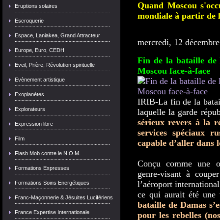
Quand Moscou s'occu
Eruptions solaires
mondiale à partir de l
Escroquerie
Espace, Laniakea, Grand Attracteur
mercredi, 12 décembre
Europe, Euro, CEDH
Fin de la bataille d
Eveil, Prière, Révolution spirituelle
Moscou face-à-face
Evènement artistique
Exoplanètes
IRIB-La fin de la bata
Explorateurs
laquelle la garde répu
sérieux revers à la r
Expression libre
services spéciaux r
Film
capable d’aller dans 
Flasb Mob contre le N.O.M.
Conçu comme une opé
Formations Expresses
genre-visant à coupe
l’aéroport international
Formations Soins Energétiques
ce qui aurait été une 
Franc-Maçonnerie & Jésuites Lucifériens
bataille de Damas s’e
France Expertise Internationale
pour les rebelles (no