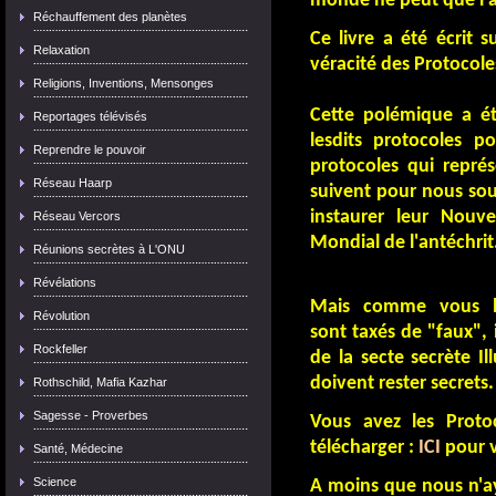
monde ne peut que l'
Réchauffement des planètes
Ce livre a été écrit 
Relaxation
véracité des Protocole
Religions, Inventions, Mensonges
Cette polémique a ét
Reportages télévisés
lesdits protocoles po
Reprendre le pouvoir
protocoles qui représ
Réseau Haarp
suivent pour nous sou
instaurer leur Nou
Réseau Vercors
Mondial de l'antéchrit
Réunions secrètes à L'ONU
Révélations
Mais comme vous l
Révolution
sont taxés de "faux", i
Rockfeller
de la secte secrète Ill
doivent rester secrets.
Rothschild, Mafia Kazhar
Sagesse - Proverbes
Vous avez les Prot
télécharger :
ICI
pour v
Santé, Médecine
Science
A moins que nous n'ay