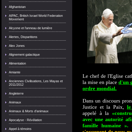
Afghanistan
AIPAC, British Israel World Federation
Movement
Alcyone et l'anneau de lumière
Alertes, Disparitions
Alex Jones
Alignement galactique
Alimentation
Amiante
Le chef de l'Eglise ca
Anciennes Civilisations, Les Mayas et
la mise en place
d'un 
2011/2012
ordre mondial.
Angleterre
Dans un discours prono
Animaux
Justice et la Paix,
l
Animaux & Morts d'animaux
appelé à la
«constr
avec une autorité af
Apocalyse - Révélation
famille humaine ».
Appel à témoins
s'occupent de nous ma