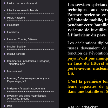
Histoire secrète du monde
Les services spéciaux
techniques aux ser
Histoire secrète du Monde
l’armée syrienne en
Hitler, Nazisme
(téléphonie mobile, I
pendant cette bataill
Holocaute
syrienne de brouille
Honduras
à l’intérieur du pays.
Humour, Chants, Détente
Les déclarations diplo
Insolite, Société
russes devenaient de
fonction de l’évolution
Institut français
pays n’ont pas manqu
Intempéries, Inondations, Ouragans,
en face du littoral 
Tempêtes, Séis
porte-avions nucléa
International
US.
Internet, Cyber-attaques, Anonymus,
C’est la première fo
Espionnage, NS
leurs capacités de 
Intrigues - Assassinats, Attentats
dans une bataille en S
Inversion des pôles magnétiques,
Anomalies, Brèche
Irak
Par W. Chekkat