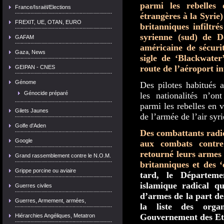
parmi les rebelles 
France/Israël/Elections
étrangères à la Syrie
FREXIT, UE, OTAN, EURO
britanniques infiltré
syrienne (sud) de D
GAFAM
américaine de sécuri
Gaza, News
sigle de ‘Blackwater
route de l’aéroport i
GEIPAN - CNES
Génome
Des pilotes habitués a
Génocide préparé
les nationalités n’on
parmi les rebelles en 
Gilets Jaunes
de l’armée de l’air syr
Golfe d'Aden
Des combattants radi
Google
aux combats contre
retourné leurs armes 
Grand rassemblement contre le N.O.M.
britanniques et des ‘
Grippe porcine ou aviaire
tard, le Départeme
islamique radical qu
Guerres civiles
d’armes de la part de
Guerres, Armement, armées,
la liste des organ
Gouvernement des Et
Hiérarchies Angéliques, Metatron