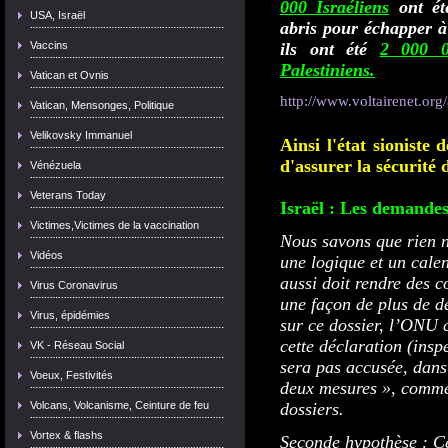
000 Israéliens
ont ét
USA, Israël
abris pour échapper à 
ils ont été
2 000 
Vaccins
Palestiniens.
Vatican et Ovnis
http://www.voltairenet.org
Vatican, Mensonges, Politique
Velikovsky Immanuel
Ainsi l'état sioniste 
d'assurer la sécurité d
Vénézuela
Veterans Today
Israël : Les demandes 
Victimes,Victimes de la vaccination
Nous savons que rien n’
Vidéos
une logique et un calen
aussi doit rendre des c
Virus Coronavirus
une façon de plus de dé
Virus, épidémies
sur ce dossier, l’ONU c
cette déclaration (inspe
VK - Réseau Social
sera pas accusée, dans 
Voeux, Festivités
deux mesures », comme
Volcans, Volcanisme, Ceinture de feu
dossiers.
Vortex & flashs
Seconde hypothèse : Cel