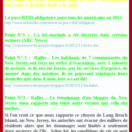
leur santé et de leurs droits à la santé.
La puce RFID obligatoire pour tous les américains en 2013
http://www.wikistrike.com/article-la-puce-rfid-obligatoir...
Point N°1 : La loi martiale a été décrétée dans certains
secteurs (ABC News)
http://conscience-du-peuple.blogspot.fr/2012/11/la-loi-ma...
Point N° 2 : Rafles - Les habitants de 7 communautés du
New Jersey ont reçu un ordre d'évacuation, avec 5 minutes
de préavis, et ils ont été forcés, par les services d'urgence, de
monter dans des autobus: ils ne pourront réintégrer leurs
domiciles que dans 8 mois, leur a-t-on dit!
http://conscience-du-peuple.blogspot.fr/2012/11/les-habit...
Point N°3 : Rafles - Le témoignage d'un blogger du New
Jersey nous rapporte une toute autre version que celle des
médias..
Si l'on croit ce que nous rapporte ce citoyen de Long Beach
Island, au New Jersey, les autorités ont évacué des milliers de
résidents alors que les dommages sont limités à seulement
deux secteurs de l'île. Selon lui, les conditions de vie ne sont