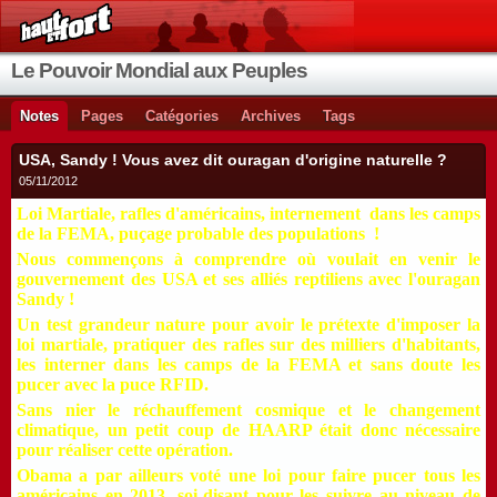
Le Pouvoir Mondial aux Peuples
Notes
Pages
Catégories
Archives
Tags
USA, Sandy ! Vous avez dit ouragan d'origine naturelle ?
05/11/2012
Loi Martiale, rafles d'américains, internement dans les camps
de la FEMA, puçage probable des populations !
Nous commençons à comprendre où voulait en venir le
gouvernement des USA et ses alliés reptiliens avec l'ouragan
Sandy !
Un test grandeur nature pour avoir le prétexte d'imposer la
loi martiale, pratiquer des rafles sur des milliers d'habitants,
les interner dans les camps de la FEMA et sans doute les
pucer avec la puce RFID.
Sans nier le réchauffement cosmique et le changement
climatique, un petit coup de HAARP était donc nécessaire
pour réaliser cette opération.
Obama a par ailleurs voté une loi pour faire pucer tous les
américains en 2013, soi-disant pour les suivre au niveau de