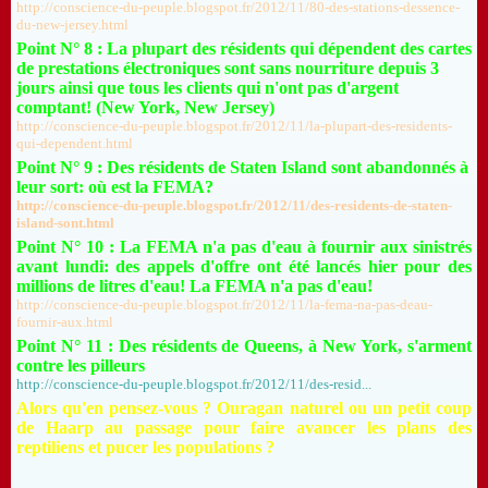
http://conscience-du-peuple.blogspot.fr/2012/11/80-des-stations-dessence-
du-new-jersey.html
Point N° 8 : La plupart des résidents qui dépendent des cartes
de prestations électroniques sont sans nourriture depuis 3
jours ainsi que tous les clients qui n'ont pas d'argent
comptant! (New York, New Jersey)
http://conscience-du-peuple.blogspot.fr/2012/11/la-plupart-des-residents-
qui-dependent.html
Point N° 9 : Des résidents de Staten Island sont abandonnés à
leur sort: où est la FEMA?
http://conscience-du-peuple.blogspot.fr/2012/11/des-residents-de-staten-
island-sont.html
Point N° 10 : La FEMA n'a pas d'eau à fournir aux sinistrés
avant lundi: des appels d'offre ont été lancés hier pour des
millions de litres d'eau! La FEMA n'a pas d'eau!
http://conscience-du-peuple.blogspot.fr/2012/11/la-fema-na-pas-deau-
fournir-aux.html
Point N° 11 : Des résidents de Queens, à New York, s'arment
contre les pilleurs
http://conscience-du-peuple.blogspot.fr/2012/11/des-resid...
Alors qu'en pensez-vous ? Ouragan naturel ou un petit coup
de Haarp au passage pour faire avancer les plans des
reptiliens et pucer les populations ?