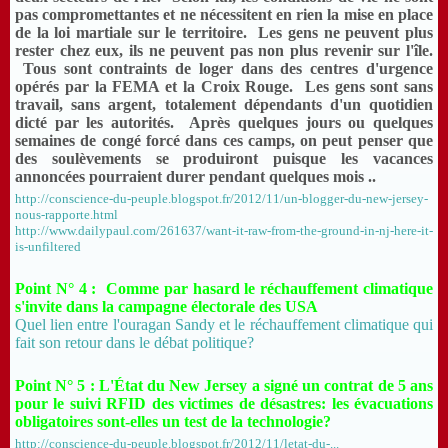
pas compromettantes et ne nécessitent en rien la mise en place
de la loi martiale sur le territoire. Les gens ne peuvent plus
rester chez eux, ils ne peuvent pas non plus revenir sur l'île.
Tous sont contraints de loger dans des centres d'urgence
opérés par la FEMA et la Croix Rouge. Les gens sont sans
travail, sans argent, totalement dépendants d'un quotidien
dicté par les autorités. Après quelques jours ou quelques
semaines de congé forcé dans ces camps, on peut penser que
des soulèvements se produiront puisque les vacances
annoncées pourraient durer pendant quelques mois ..
http://conscience-du-peuple.blogspot.fr/2012/11/un-blogger-du-new-jersey-
nous-rapporte.html
http://www.dailypaul.com/261637/want-it-raw-from-the-ground-in-nj-here-it-
is-unfiltered
Point N° 4 : Comme par hasard le réchauffement climatique
s'invite dans la campagne électorale des USA
Quel lien entre l'ouragan Sandy et le réchauffement climatique qui
fait son retour dans le débat politique?
Point N° 5 : L'État du New Jersey a signé un contrat de 5 ans
pour le suivi RFID des victimes de désastres: les évacuations
obligatoires sont-elles un test de la technologie?
http://conscience-du-peuple.blogspot.fr/2012/11/letat-du-...