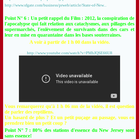
http://www.sfgate.com/business/prweb/article/State-of-New...
Point N° 6 : Un petit rappel du Film :
2012, la conspiration de
l'apocalypse qui fait relation aux cataclysmes, aux pillages des
supermarchés, l'enlèvement de survivants dans des cars et
leur en mise en quarantaine dans les bases souterraines.
A voir à partir de 1 h 00 dans la vidéo.
http://www.youtube.com/watch?v=PMhJQSE66U8
Vous remarquerez qu'à 1 h 06 mn de la vidéo, il est question
de parler des reptiliens.
Un hasard de plus ? Et un petit puçage au passage, vous en
prendrez bien un petit coup ?
Point N° 7 : 80% des stations d'essence du New Jersey sont
sans essence!