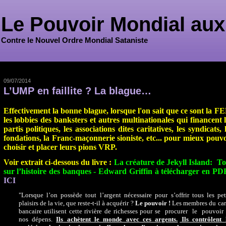
Le Pouvoir Mondial aux
Contre le Nouvel Ordre Mondial Sataniste
09/07/2014
L’UMP en faillite ? La blague…
Effectivement la bonne blague, lorsque l'on sait que ce sont la F
les lobbies des banksters et autres multinationales qui financent 
partis politiques, les associations dites caritatives, les syndicats, 
fondations, la Franc-maçonnerie sioniste, etc... pour mieux pouvo
choisir et placer leurs pions VRP.
Voir extrait ci-dessous du livre :
La créature de Jekyll Island: To
sur l’histoire des banques - Edward Griffin à télécharger en PDF
ICI
"Lorsque l’on possède tout l’argent nécessaire pour s’offrir tous les pet
plaisirs de la vie, que reste-t-il à acquérir ?
Le pouvoir !
Les membres du car
bancaire utilisent cette rivière de richesses pour se procurer le pouvoi
nos dépens.
Ils achètent le monde avec ces argents.
Ils contrôlent 