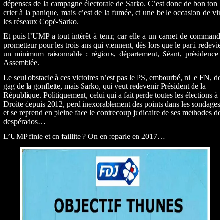
dépenses de la campagne électorale de Sarko. C’est donc de bon ton
crier à la panique, mais c’est de la fumée, et une belle occasion de vi
les réseaux Copé-Sarko.
Et puis l’UMP a tout intérêt à tenir, car elle a un carnet de comman
prometteur pour les trois ans qui viennent, dès lors que le parti redevi
un minimum raisonnable : régions, département, Séant, présidence 
Assemblée.
Le seul obstacle à ces victoires n’est pas le PS, embourbé, ni le FN, d
gag de la gonflette, mais Sarko, qui veut redevenir Président de la
République. Politiquement, celui qui a fait perde toutes les élections à 
Droite depuis 2012, perd inexorablement des points dans les sondages
et se reprend en pleine face le contrecoup judicaire de ses méthodes d
despérados…
L’UMP finie et en faillite ? On en reparle en 2017…