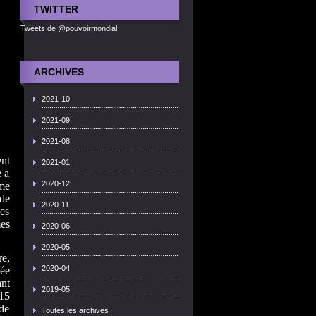
TWITTER
Tweets de @pouvoirmondial
ARCHIVES
2021-10
2021-09
2021-08
ent
2021-01
e a
2020-12
me
de
2020-11
Les
mes
2020-06
2020-05
re,
2020-04
née
ant
2019-05
 15
 de
Toutes les archives