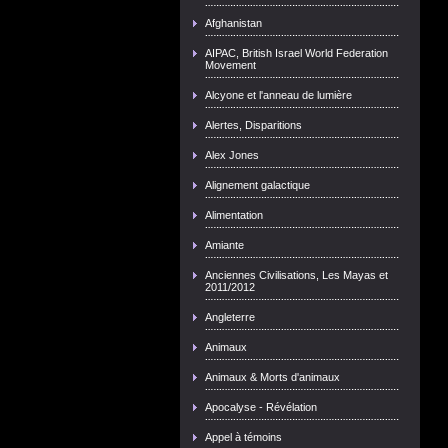
Afghanistan
AIPAC, British Israel World Federation
Movement
Alcyone et l'anneau de lumière
Alertes, Disparitions
Alex Jones
Alignement galactique
Alimentation
Amiante
Anciennes Civilisations, Les Mayas et
2011/2012
Angleterre
Animaux
Animaux & Morts d'animaux
Apocalyse - Révélation
Appel à témoins