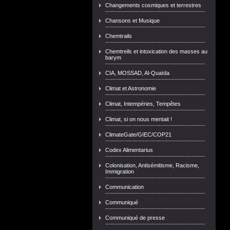
Changements cosmiques et terrestres
Chansons et Musique
Chemtrails
Chemtreils et intoxication des masses au
barym
CIA, MOSSAD, Al-Quaïda
Climat et Astronomie
Climat, Intempéries, Tempêtes
Climat, si on nous mentait !
ClimateGate/GIEC/COP21
Codex Alimentarius
Colonisation, Antisémitisme, Racisme,
Immigration
Communication
Communiqué
Communiqué de presse