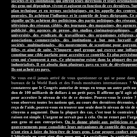
sociétés et les institutions qui offrent leurs directions et leurs orientation
des gens qui dépendent, vivent et agissent en fonction de ces dernières. Sur
plan technique et en termes sociologiques, on les appelle des centres
pouvoirs. Ils achètent l’influence et le contrôle de leurs dirigeants. Ce 
signifie qu’ils achètent des politiciens, des partis politiques, des réseaux
télévision, des réseaux câblés, des journaux, des magazines, des agences
publicité, des agences de presse, des studios cinématographiques, 
universités, des syndicats de travailleurs, des organismes religieux, 
associations commerciales, des institutions à but non lucratif, 
sociétés multinationales, des mouvements de scoutisme pour garçons
filles, et ainsi de suite. N’importe quel groupe qui exerce une influe
constitue une cible parfaite pour accroître ce contrôle. Et plus précisém
ceux qui s’opposent à eux. Ce phénomène existe dans la plupart des p
industrialisés. Il est absolu dans plusieurs pays en voie de développeme
Ils ont acheté ces pays.
Ne vous est-il jamais arrivé de vous questionner ce qui se passe dans 
bureaux de la World Bank et des Fonds monétaires internationaux ?
Vo
constaterez que le Congrès autorise de temps en temps un autre prêt ou
don de 100 milliards de dollars à un petit pays. Il affirme qu’il agit ai
pour accroître le niveau de vie de ce dernier. Pouvez-vous le croire ?
vous observez toutes les nations qui, au cours des dernières décennies, 
reçu de l’aide, pouvez-vous en trouver une seule dont le niveau de vie de 
citoyens a augmenté. Dans la plupart des cas, c’est tout le contraire.
raison est simple. L’argent ne servait pas à cela. On ne remet pas l’arg
aux gens ni aux entreprises.
On le donne plutôt aux politiciens et 
gouvernements pour consolider leurs mécanismes de contrôle des gens. 
n’ont rien à faire du bien-être de leurs gens. Leur propre confort pri
L’idéologie ne veut rien dire pour eux. Le socialisme, le capitalisme,