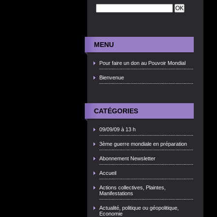
MENU
Pour faire un don au Pouvoir Mondial
Bienvenue
CATÉGORIES
09/09/09 à 13 h
3ème guerre mondiale en préparation
Abonnement Newsletter
Accueil
Actions collectives, Plaintes,
Manifestations
Actualité, politique ou géopolitique,
Economie