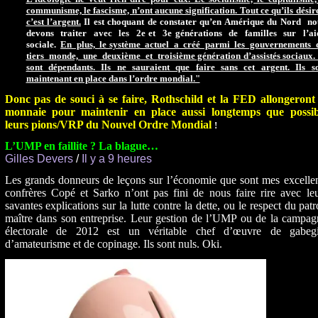
communisme, le fascisme, n’ont aucune signification. Tout ce qu’ils désir
c’est l’argent.
Il est choquant de constater qu’en Amérique du Nord n
devons traiter avec les 2e et 3e générations de familles sur l’a
sociale.
En plus, le système actuel a créé parmi les gouvernements
tiers monde, une deuxième et troisième génération d’assistés sociaux. 
sont dépendants. Ils ne sauraient que faire sans cet argent. Ils s
maintenant en place dans l’ordre mondial."
Donc pas de souci à se faire, Rothschild et la FED allongeront 
monnaie pour maintenir en place aussi longtemps que possib
leurs pions/VRP du Nouvel Ordre Mondial
!
L’UMP en faillite ? La blague…
Gilles Devers
/
Il y a 9 heures
Les grands donneurs de leçons sur l’économie que sont mes excelle
confrères Copé et Sarko n’ont pas fini de nous faire rire avec le
savantes explications sur la lutte contre la dette, ou le respect du pat
maître dans son entreprise. Leur gestion de l’UMP ou de la campag
électorale de 2012 est un véritable chef d’œuvre de gabegi
d’amateurisme et de copinage. Ils sont nuls. Oki.