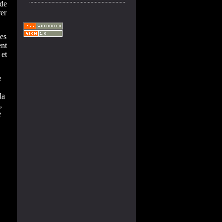
 de
rer
des
ent
et
e
la
,
e