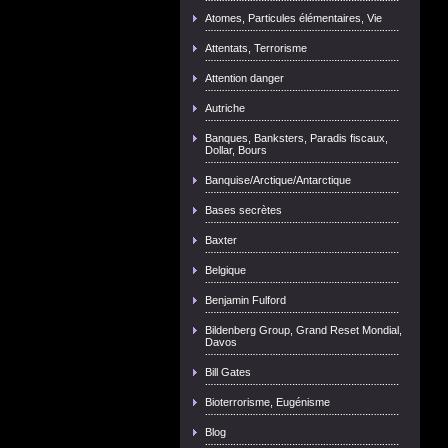
Atomes, Particules élémentaires, Vie
Attentats, Terrorisme
Attention danger
Autriche
Banques, Banksters, Paradis fiscaux,
Dollar, Bours
Banquise/Arctique/Antarctique
Bases secrètes
Baxter
Belgique
Benjamin Fulford
Bildenberg Group, Grand Reset Mondial,
Davos
Bill Gates
Bioterrorisme, Eugénisme
Blog