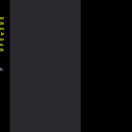
ne
de
es
le
ns
e.
de
is