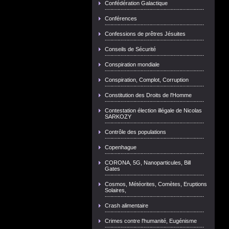
Confédération Galactique
Conférences
Confessions de prêtres Jésuites
Conseils de Sécurité
Conspiration mondiale
Conspiration, Complot, Corruption
Constitution des Droits de l'Homme
Contestation élection illégale de Nicolas
SARKOZY
Contrôle des populations
Copenhague
CORONA, 5G, Nanoparticules, Bill
Gates
Cosmos, Météorites, Comètes, Eruptions
Solaires,
Crash alimentaire
Crimes contre l'humanité, Eugénisme