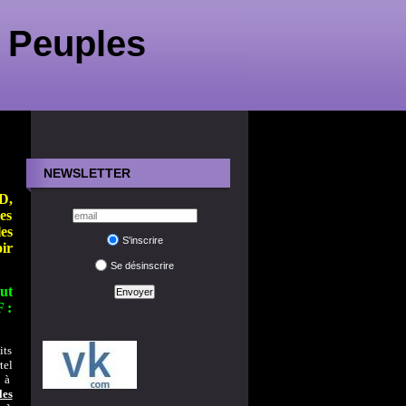
 Peuples
NEWSLETTER
ED,
les
les
S'inscrire
ir
Se désinscrire
ut
 :
its
tel
r à
les