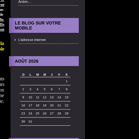
Action,...
ent
ous
ide
 du
LE BLOG SUR VOTRE
Ils
MOBILE
ont
L'adresse Internet
la
le
AOÛT 2026
D
L
M
M
J
V
S
nts
1
urs
ron
2
3
4
5
6
7
8
ne
9
10
11
12
13
14
15
e,
16
17
18
19
20
21
22
23
24
25
26
27
28
29
30
31