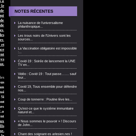
s à
 le
 de
NOTES RÉCENTES
qui
 de
La nuisance de l'universalisme
 de
philanthropique...
des
des
Les trous noirs de l'Univers sont les
des
sources...
 et
La Vaccination obligatoire est impossible
nce
:...
ent
ays
Covid-19 : Soirée de lancement la UNE
nt.
TV en...
Vidéo : Covid-19 : Tout passe……. sauf
les
leur...
us
 un
Covid 19, Tous ensemble pour défendre
nos...
nsi
 Si
Coup de tonnerre : Poutine lève les...
ont
ses
Qu'est-ce que le système immunitaire
 La
naturel et...
ent
aux
« Nous sommes le pouvoir » ! Discours
de John...
Ils
me.
Chant des soignant-es arlesien.nes !
 le