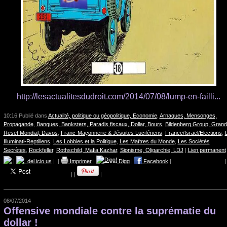
http://lesactualitesdudroit.com/2014/07/08/lump-en-failli...
10:16 Publié dans
Actualité, politique ou géopolitique, Economie
,
Arnaques, Mensonges,
Propagande
,
Banques, Banksters, Paradis fiscaux, Dollar, Bours
,
Bildenberg Group, Grand
Reset Mondial, Davos
,
Franc-Maçonnerie & Jésuites Lucifériens
,
France/Israël/Elections
,
Illuminati-Reptiliens
,
Les Lobbies et la Politique
,
Les Maîtres du Monde
,
Les Sociétés
Secrètes
,
Rockfeller
,
Rothschild, Mafia Kazhar
,
Sionisme, Oligarchie, LDJ
|
Lien permanent
|
del.icio.us
|
|
Imprimer
|
Digg
|
Facebook
|
|
|
|
|
08/07/2014
Offensive mondiale contre la suprématie du
dollar !