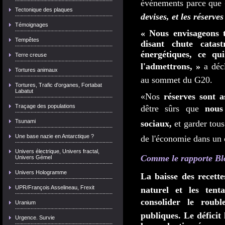
événements parce que
Tectonique des plaques
devises, et les réserv
Témoignages
« Nous envisageons t
Tempêtes
disant chute catas
énergétiques, ce qu
Terre creuse
l'admettrons, »
a décl
Tortures animaux
au sommet du G20.
Tortures, Trafic d'organes, Fortabat
Labatut
«Nos
réserves sont a
Traçage des populations
dêtre sûrs que
nous
Tsunami
sociaux,
et garder tous
Une base nazie en Antarctique ?
de l'économie dans un 
Univers électrique, Univers fractal,
Comme le rapporte B
Univers Gémel
Univers Hologramme
La baisse des recette
UPR/François Asselineau, Frexit
naturel et les tent
consolider le roubl
Uranium
publiques. Le déficit
Urgence. Survie