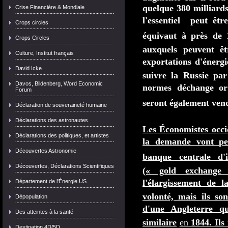
quelque 380 milliards
Crise Financière & Mondiale
l'essentiel peut êtr
Crops circles
équivaut à près de 
Crops Circles
auxquels peuvent êt
Culture, Institut français
exportations d'énerg
David Icke
suivre la Russie pa
Davos, Bildenberg, Word Economic
normes déchange or
Forum
seront également vende
Déclaration de souveraineté humaine
Déclarations des astronautes
Les Économistes occid
Déclarations des politiques, et artistes
la demande vont pen
Découvertes Astronomie
banque centrale d
Découvertes, Déclarations Scientifiques
(« gold exchange
l'élargissement de 
Département de l'Énergie US
volonté, mais ils so
Dépopulation
d'une Angleterre 
Des atteintes à la santé
similaire
en
1844. Ils
Destination 4D/5D