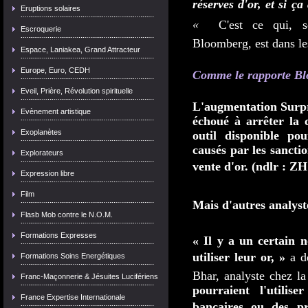
réserves d'or, et si ça
Eruptions solaires
«
C'est ce qui, 
Escroquerie
Bloomberg, est dans les
Espace, Laniakea, Grand Attracteur
Europe, Euro, CEDH
Comme le rapporte Bl
Eveil, Prière, Révolution spirituelle
L'augmentation Surpri
Evènement artistique
échoué à arrêter la c
Exoplanètes
outil disponible po
causés par les sanctio
Explorateurs
vente d'or. (ndlr : Z
Expression libre
Film
Mais d'autres analys
Flasb Mob contre le N.O.M.
Formations Expresses
« Il y a un certain 
utiliser leur or, »
a dé
Formations Soins Energétiques
Bhar, analyste chez l
Franc-Maçonnerie & Jésuites Lucifériens
pourraient l'utili
France Expertise Internationale
bancaires ou des prê