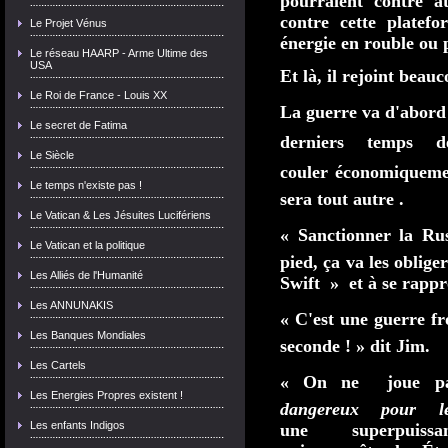
pourraient contre a
contre cette plate
Le Projet Vénus
énergie en rouble ou p
Le réseau HAARP - Arme Ultime des
USA
Et là, il rejoint beau
Le Roi de France - Louis XX
La guerre va d'abord 
Le secret de Fatima
derniers temps d
Le Siècle
couler économiquemen
Le temps n'existe pas !
sera tout autre .
Le Vatican & Les Jésuites Lucifériens
« Sanctionner la
Rus
Le Vatican et la politique
pied, ça va les oblige
Les Alliés de l'Humanité
Swift » et à se rappr
Les ANNUNAKIS
« C'est une guerre f
Les Banques Mondiales
seconde ! » dit Jim.
Les Cartels
« On ne joue pas 
Les Energies Propres existent !
dangereux pour 
Les enfants Indigos
une superpui