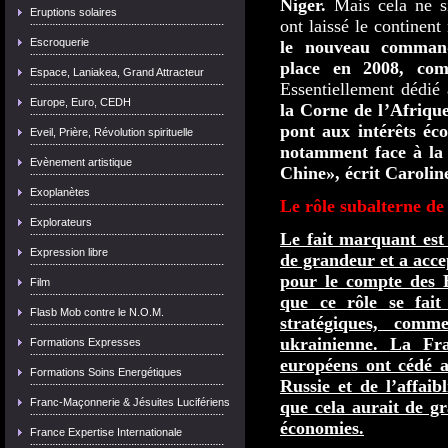
Niger.
Mais cela ne si
Eruptions solaires
ont laissé le continent
Escroquerie
le nouveau command
place en 2008, co
Espace, Laniakea, Grand Attracteur
Essentiellement dédié
Europe, Euro, CEDH
la Corne de l’
Afriqu
pont aux intérêts éc
Eveil, Prière, Révolution spirituelle
notamment face à la
Evènement artistique
Chine», écrit Carolin
Exoplanètes
Le rôle subalterne de
Explorateurs
Le fait marquant est
Expression libre
de grandeur et a accep
pour le compte des E
Film
que ce rôle se fait
Flasb Mob contre le N.O.M.
stratégiques, com
ukrainienne.
La Fra
Formations Expresses
européens ont cédé a
Formations Soins Energétiques
Russie et de l’affai
Franc-Maçonnerie & Jésuites Lucifériens
que cela aurait de gr
économies.
France Expertise Internationale