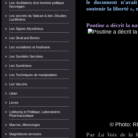
le document n'avait
Les révélations d'un homme politique
Norvégien
soutenir la liberté »,
Les secrets du Vatican & des Jésuites
Lucifériens
Poutine a décrit la na
Les Signes Mystérieux
Les Skull and Bones
Les socialistes et l'euthasie
Les Sociétés Secrètes
Les Sumériens
Les Techniques de manipulation
Les Vaccins
Liban
Livres
Lobbying et Politique, Laboratoires
Pharmaceutique
© Photo: RI
Macron, Mensonges
Par
La Voix de la R
Magnétisme terrestre