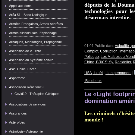
députés de la Douma 
Appel aux dons
technologies pour le
Aréa 51 - Base Ufologique
désormais interdite.
Armées Françaises, Armes secrètes
Armes silencieuses, Espionnage
Arnaques, Mensonges, Propagande
01:01 Publié dans
Actualité, p
Ascension de la Terre
Complot, Corruption
,
Internati
Politique
,
Les Maîtres du Mon
Ascension du Système solaire
Chine, BRICS; Sy
,
Rockfeller
,
R
Asie, Chine, Corée
USA, Israël
|
Lien permanent
|
Aspartame
Facebook
|
Association Réaction19
Le «Light footprin
Covid19 - Thérapies Géniques
domination améri
Associations de services
Les criminels n'hésit
Assurances
monde !
Astéroïdes
Astrologie - Astronomie