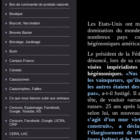
Bon de commande de produits naturels
Boutique
Les Etats-Unis ont mi
Boycott, Vaccination
domination du monde,
Brevets Baxter
nombreux pays con
Bricolage, Jardinage
hégémoniques américai
Bush
Le président de la Fé
dénoncé, lors de sa co
Campus France
visées impérialist
Canada
hégémoniques.
«Nos 
les vainqueurs, qu’il
Cataclysmes
les autres étaient de
Catastrophes, Failles
pas»,
a-t-il fustigé. I
Ce que nous faisons subir aux animaux
tête, de vouloir «arra
russe
». 25 ans après l
Censure, Espionnage, Facebook,
Google, Youtube, NS
selon lui, un nouvea
s’agit d’un mur vir
Censure, Facebook, Google, LICRA,
CRIF
construit», a décl
l’élargissement de l
CERN, LHC
(pays baltes) et le bo