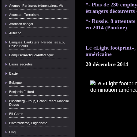
*- Plus de 230 employ
Atomes, Particules élémentaires, Vie
étrangers découverts 
Attentats, Terrorisme
*- Russie: 8 attentats
Attention danger
en 2014 (Poutine)
Autriche
Banques, Banksters, Paradis fiscaux,
Dollar, Bours
Le «Light footprint»,
américaine
Banquise/Arctique/Antarctique
20 décembre 2014
Bases secrètes
Baxter
Belgique
Benjamin Fulford
Bildenberg Group, Grand Reset Mondial,
Davos
Bill Gates
Bioterrorisme, Eugénisme
Blog