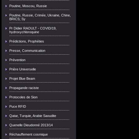
Poutine, Moscou, Russie
Poutine, Russie, Crimée, Ukraine, Chine,
BRICS; Sy
Pr Didier RAOULT - COVID/19,
hydroxychloroquine
Prédictions, Prophéties
Presse, Communication
Prévention
Prière Universelle
Projet Blue Beam
Propagande raciste
Protocoles de Sion
Puce RFID
Qatar, Turquie, Arabie Saoudite
Quenelle Dieudonné 2013/14
Réchauffement cosmique