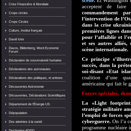
scène.
Et Washington ré
Crise Financière & Mondiale
acceptent de faire
commandement par
Crops circles
l’intervention de l’Ot
Crops Circles
dans la crise ukrain
premières lignes dans
Culture, Institut français
pour l’affaiblir et l
David Icke
et ses autres alliés
Davos, Bildenberg, Word Economic
scène internationale.
Forum
Ce principe s’illus
Déclaration de souveraineté humaine
succès, dans la préte
Déclarations des astronautes
soi-disant «Etat isla
coalition
d’une quara
Déclarations des politiques, et artistes
américaine qui fait le g
Découvertes Astronomie
Forces spéciales
, dro
Découvertes, Déclarations Scientifiques
La «Light footprin
Département de l'Énergie US
stratégie militaire am
Dépopulation
l’emploi de forces spé
cyberguerre.
On l’a co
Des atteintes à la santé
programme nucléaire ir
Destination 4D/5D