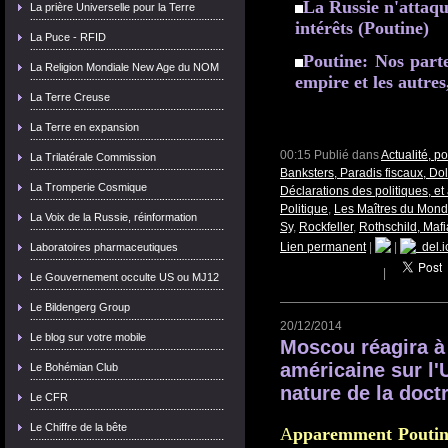
La Russie n'attaqu
La prière Universelle pour la Terre
intérêts (Poutine)
La Puce - RFID
Poutine: Nos parte
La Religion Mondiale New Age du NOM
empire et les autres
La Terre Creuse
La Terre en expansion
00:15 Publié dans
Actualité, p
La Trilatérale Commission
Banksters, Paradis fiscaux, Dol
La Tromperie Cosmique
Déclarations des politiques, et 
Politique
,
Les Maîtres du Mon
La Voix de la Russie, réinformation
Sy
,
Rockfeller
,
Rothschild, Maf
Lien permanent
|
|
del.i
Laboratoires pharmaceutiques
|
Le Gouvernement occulte US ou MJ12
Le Bildengerg Group
20/12/2014
Le blog sur votre mobile
Moscou réagira à 
américaine sur l'U
Le Bohémian Club
nature de la doctr
Le CFR
Le Chiffre de la bête
A
pp
aremment Poutine