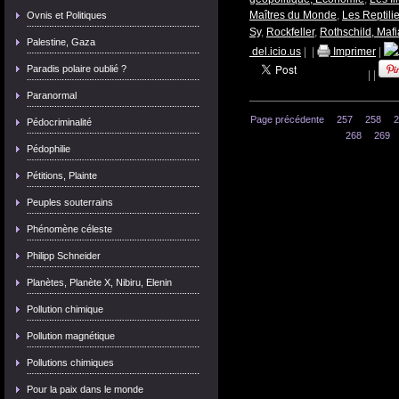
Maîtres du Monde
,
Les Reptili
Ovnis et Politiques
Sy
,
Rockfeller
,
Rothschild, Maf
Palestine, Gaza
del.icio.us
|
|
Imprimer
|
Paradis polaire oublié ?
|
|
Paranormal
Page précédente
257
258
2
Pédocriminalité
268
269
Pédophilie
Pétitions, Plainte
Peuples souterrains
Phénomène céleste
Philipp Schneider
Planètes, Planète X, Nibiru, Elenin
Pollution chimique
Pollution magnétique
Pollutions chimiques
Pour la paix dans le monde