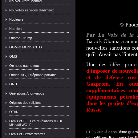
Nouvel Ordre Mondial
Nouvelles espèces d'animaux
Nucléaire
© Phot
Nutrition
Par
La Voix de la 
Obama, Trump
Barack Obama a annoncé
nouvelles sanctions co
OGM et MONSANTO
qu'il n'avait pas l'inten
OMS
Une des idées princi
On nous cache tout
d'imposer de nouvelle
Ondes, 5G, Téléphone portable
et de défense russ
Gazprom. En outre
ONU
supplémentaires con
Opérations Anonymous
équipements pétrolie
dans les projets d'ex
Origines des religions
Russie
OTAN
Ovnis et ET - Les révélations du Dr
Michaël WOLF
01:36 Publié dans
3ème guerre
Ovnis et Extraterrestres
géopolitique, Economie
,
Les Il