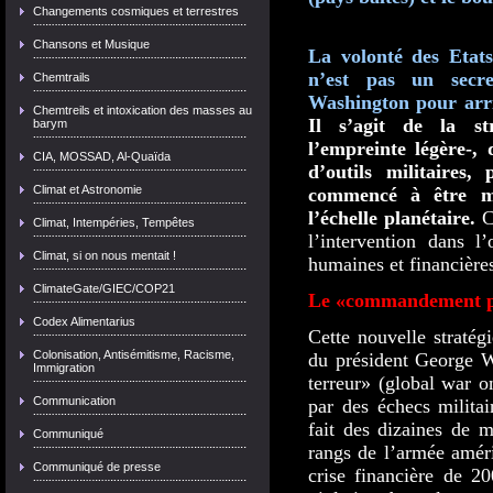
Changements cosmiques et terrestres
Chansons et Musique
La volonté des Etat
n’est pas un secr
Chemtrails
Washington pour arri
Chemtreils et intoxication des masses au
Il s’agit de la st
barym
l’empreinte légère-, 
CIA, MOSSAD, Al-Quaïda
d’outils militaires,
Climat et Astronomie
commencé à être m
l’échelle planétaire.
C
Climat, Intempéries, Tempêtes
l’intervention dans l
Climat, si on nous mentait !
humaines et financière
ClimateGate/GIEC/COP21
Le «commandement pa
Codex Alimentarius
Cette nouvelle stratég
Colonisation, Antisémitisme, Racisme,
du président George 
Immigration
terreur» (global war 
Communication
par des échecs militai
fait des dizaines de m
Communiqué
rangs de l’armée amér
Communiqué de presse
crise financière de 20