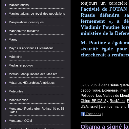
toujours un caractère 
Manifestations
l'activité de l'OTAN
Manifestations, Le réveil des populations
Russie défendra sa
fermement », a déc
Manipulations génétiques
Vladimir Poutine lors
Manoeuvres militaires
ministère de la Défens
Maroc
M. Poutine a égaleme
sécurité égale pour
Mayas & Anciennes Civilisations
chercherait à renforce
Médecine
Médias et pouvoir
Medias, Manipulations des Masses
Métatron, Hiérarchies Angéliques
02:09 Publié dans
3ème guerre
géopolitique, Economie
,
Intern
Météorites
Politique
,
Les Maîtres du Mon
Mondialisation
Chine, BRICS; Sy
,
Rockfeller
,
R
USA, Israël
|
Lien permanent
|
Monsanto, Rockefeller, Rothschild et Bill
Gates
Facebook
|
Monsanto; OGM
Obama a signé la 