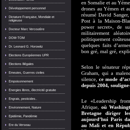
en Somalie et au Yémen
drones au Yémen et au 
Développement personnel
résumé David Sanger,
Dictature Française, Mondiale et
Post à la Maison-Blan
religieuse
power secret», de sub
Docteur Marc Vercoutère
militairement aléatoi
DOM-TOM
politiquement coûteus
quelques faits d’armes
Dr. Leonard G. Horowitz
bon gré, mal gré, expl
Elections Européennes UPR
Elections Illégales
Selon le sénateur rép
Graham, qui a malenc
Emeutes, Guerres civiles
silence,
ce mode d’act
Empoisonnement
depuis 2004, souligne-
Energies libres, électricité gratuite
Engrais, pesticides..
Le «Leadership from
Afrique
,
où Washingt
Environnement, Nature
Bretagne diriger le
Epidémie, Pandémie
aujourd’hui Paris dan
au Mali et en Républ
Ere du Verseau