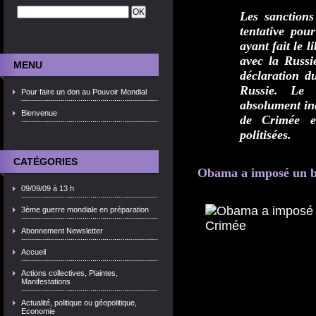
Les sanction
tentative pou
ayant fait le l
avec la Russ
MENU
déclaration d
Russie.
Le m
Pour faire un don au Pouvoir Mondial
absolument ina
Bienvenue
de Crimée e
politisées.
CATÉGORIES
Obama a imposé un b
09/09/09 à 13 h
3ème guerre mondiale en préparation
Abonnement Newsletter
Accueil
Actions collectives, Plaintes,
Manifestations
Actualité, politique ou géopolitique,
Economie