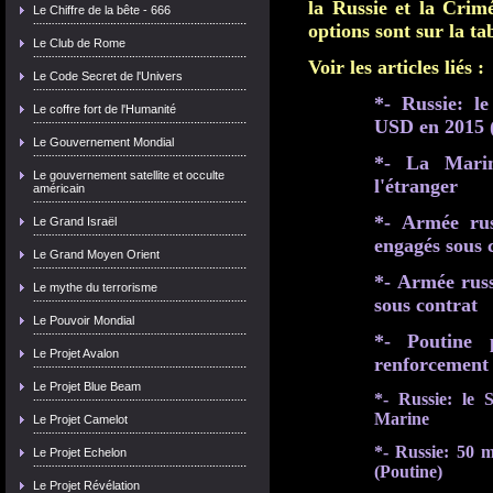
la Russie et la Crimé
Le Chiffre de la bête - 666
options sont sur la tab
Le Club de Rome
Voir les articles liés :
Le Code Secret de l'Univers
*- Russie: l
Le coffre fort de l'Humanité
USD en 2015 
Le Gouvernement Mondial
*- La Marine
Le gouvernement satellite et occulte
l'étranger
américain
*-
Armée ru
Le Grand Israël
engagés sous 
Le Grand Moyen Orient
*- Armée rus
Le mythe du terrorisme
sous contrat
Le Pouvoir Mondial
*- Poutine 
Le Projet Avalon
renforcement 
Le Projet Blue Beam
*- Russie: le
Marine
Le Projet Camelot
*- Russie: 50 m
Le Projet Echelon
(Poutine)
Le Projet Révélation