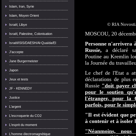
Islam, Iran, Syrie
Islam, Moyen Orient
© RIA Novosti
Israël, Libye
MOSCOU, 20 décembre
Israël, Palestine, Colonisation
Personne n'arrivera à 
Israël/ISIS/DAESH/Al-Quaïda/EI
Russie,
a déclaré sa
J'accepte
Poutine au Kremlin lor
Jane Burgermeister
la Journée du travaille
Japon
Le chef de l'Etat a att
déclarations de plus e
Jeux et tests
Russie
"doit payer c
JF - KENNEDY
pour le soutien qu'
l'étranger, pour la 
Justice
parfois, pour le simple
L'argent
"Il est évident que p
L'escroquerie du CO2
à contenir et à isoler
L'esprit du moment
"Néanmoins, nous 
L'homme électromagnétique