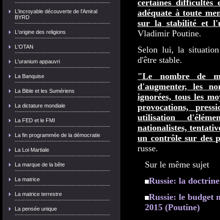
certaines difficulté
adéquate à toute men
L'incroyable découverte de l'Amiral
BYRD
sur la stabilité et l
Vladimir Poutine.
L'origine des religions
L'OTAN
Selon lui, la situatio
d'être stable.
L'uranium appauvri
"Le nombre de me
La Banquise
d'augmenter, les no
La Bible et les Sumériens
ignorées, tous les m
provocations, press
La dictature mondiale
utilisation d'élé
La FED et le FMI
nationalistes, tentativ
La fin programmée de la démocratie
un contrôle sur des p
russe.
La Loi Martiale
Sur le même sujet
La marque de la bête
Russie: la doctrine
La matrice
La matrice terrestre
Russie: le budget 
2015 (Poutine)
La pensée unique