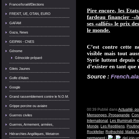
France/Israël/Elections
Pire encore, les Etat
FREXIT, UE, OTAN, EURO
fardeau financier -«
ses «alliés» le prix de
GAFAM
le monde.
Gaza, News
GEIPAN - CNES
C’est contre cette 
Génome
visible mais tout auss
Génocide préparé
Syrie luttent depuis 
d’exister en tant que 
Gilets Jaunes
Source :
French.al
Golfe d'Aden
Google
Grand rassemblement contre le N.O.M.
Grippe porcine ou aviaire
00:39 Publié dans
Actualité, p
Mensonges, Propagande
,
Cons
Guerres civiles
International
,
Les Illuminati-Re
Guerres, Armement, armées,
Monde
,
Les Reptiliens
,
Poutine
Rockfeller
,
Rothschild, Mafia K
Hiérarchies Angéliques, Metatron
permanent
|
|
del.icio.u