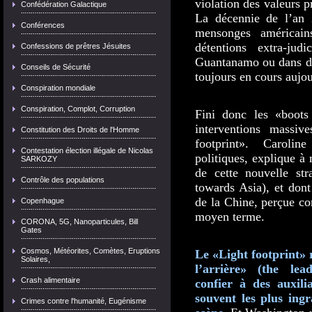
violation des valeurs 
Confédération Galactique
La décennie de l’an 
Conférences
mensonges américain
détentions extra-jud
Confessions de prêtres Jésuites
Guantanamo ou dans des
Conseils de Sécurité
toujours en cours aujo
Conspiration mondiale
Conspiration, Complot, Corruption
Fini donc les «boots
interventions massiv
Constitution des Droits de l'Homme
footprint». Carolin
Contestation élection illégale de Nicolas
politiques, explique à 
SARKOZY
de cette nouvelle stra
Contrôle des populations
towards Asia), et dont 
de la Chine, perçue co
Copenhague
moyen terme.
CORONA, 5G, Nanoparticules, Bill
Gates
Cosmos, Météorites, Comètes, Eruptions
Le «Light footprint»
Solaires,
l’arrière» (the le
Crash alimentaire
confier à des auxilia
souvent les plus ingr
Crimes contre l'humanité, Eugénisme