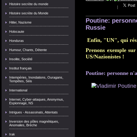
Histoire secrète du monde
|
Histoire secrète du Monde
Poutine: personne
Hitler, Nazisme
Russie
Holocaute
Enfin, "UN", qui rés
Honduras
Prenons exemple sur l
Humour, Chants, Détente
US/Nazionistes !
Insolite, Société
Institut français
Poutine: personne n'a
Intempéries, Inondations, Ouragans,
Tempêtes, Séis
International
Internet, Cyber-attaques, Anonymus,
Espionnage, NS
Intrigues - Assassinats, Attentats
Inversion des pôles magnétiques,
Anomalies, Brèche
Irak