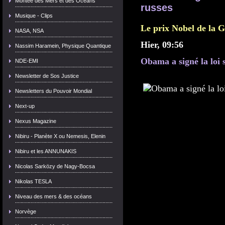
Montée des Mers et des Océans
russes
Musique - Clips
Le prix Nobel de la Gu
NASA, NSA
Hier, 09:56
Nassim Haramein, Physique Quantique
Obama a signé la loi s
NDE-EMI
Newsletter de Sos Justice
Newsletters du Pouvoir Mondial
Next-up
Nexus Magazine
Nibiru - Planète X ou Nemesis, Elenin
Nibiru et les ANNUNAKIS
Nicolas Sarközy de Nagy-Bocsa
Nikolas TESLA
Niveau des mers & des océans
Norvège