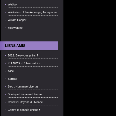
Webbot
Wikileaks - Julian Assange, Anonymous
William Cooper
Yellowstone
LIENS AMIS
2012. Etes-vous prêts ?
911 NWO - L'observatoire
Alice
Barruel
Blog : Humanae Libertas
Boutique Humanae Libertas
Collectif Citoyens du Monde
Contre la pensée unique !