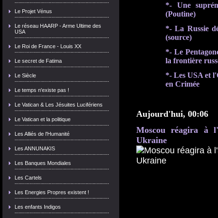
*- Une supréma
Le Projet Vénus
(Poutine)
Le réseau HAARP - Arme Ultime des
*- La Russie d
USA
(source)
Le Roi de France - Louis XX
*- Le Pentagone 
la frontière russ
Le secret de Fatima
*- Les USA et l
Le Siècle
en Crimée
Le temps n'existe pas !
Le Vatican & Les Jésuites Lucifériens
Aujourd'hui, 00:06
Le Vatican et la politique
Moscou réagira à l'
Les Alliés de l'Humanité
Ukraine
Les ANNUNAKIS
Les Banques Mondiales
Les Cartels
Les Energies Propres existent !
Les enfants Indigos