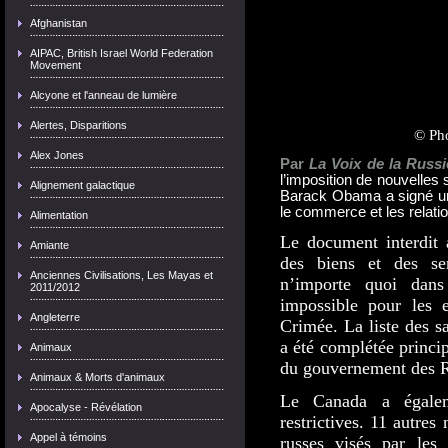
Afghanistan
AIPAC, British Israel World Federation
Movement
Alcyone et l'anneau de lumière
Alertes, Disparitions
© Pho
Alex Jones
Par
La Voix de la Russi
l’imposition de nouvelles
Alignement galactique
Barack Obama a signé un d
le commerce et les relat
Alimentation
Le document interdit 
Amiante
des biens et des ser
Anciennes Civilisations, Les Mayas et
n’importe quoi dans
2011/2012
impossible pour les e
Angleterre
Crimée. La liste des sa
a été complétée princi
Animaux
du gouvernement des R
Animaux & Morts d'animaux
Le Canada a égalem
Apocalyse - Révélation
restrictives. 11 autres
Appel à témoins
russes visés par les