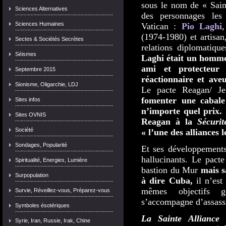
sous le nom de « Saint
Sciences Alternatives
des personnages les
Sciences Humaines
Vatican :
Pio Laghi
(1974-1980) et artisan
Sectes & Sociétés Secrètes
relations diplomatiqu
Séismes
Laghi était un homme 
ami et protecteur 
Septembre 2015
réactionnaire et av
Sionisme, Oligarchie, LDJ
Le pacte Reagan/ Je
fomenter une cabal
Sites infos
n’importe quel prix. 
Sites OVNIS
Reagan à la
Sécurit
Société
« l’une des alliances 
Sondages, Popularité
Et ses développements
hallucinants. Le pact
Spiritualité, Energies, Lumière
bastion du Mur
mais s
Surpopulation
à dire Cuba,
il n’est
mêmes objectifs g
Survie, Réveillez-vous, Préparez-vous
s’accompagne d’assassi
Symboles ésotériques
La Sainte Alliance
c
Syrie, Iran, Russie, Irak, Chine