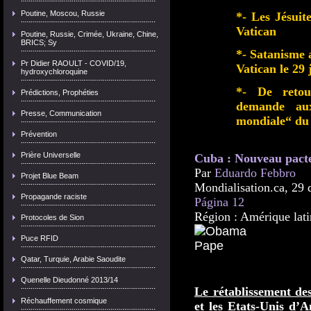
Poutine, Moscou, Russie
*- Les Jésuite
Vatican
Poutine, Russie, Crimée, Ukraine, Chine,
BRICS; Sy
*- Satanisme 
Pr Didier RAOULT - COVID/19,
Vatican le 29 
hydroxychloroquine
*- De retou
Prédictions, Prophéties
demande au
Presse, Communication
mondiale“ du 
Prévention
Prière Universelle
Cuba : Nouveau pacte
Par
Eduardo Febbro
Projet Blue Beam
Mondialisation.ca, 29
Propagande raciste
Página 12
Région : Amérique lati
Protocoles de Sion
Puce RFID
Qatar, Turquie, Arabie Saoudite
Quenelle Dieudonné 2013/14
Le rétablissement de
Réchauffement cosmique
et les Etats-Unis d’