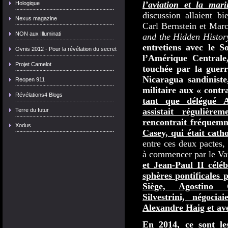
l’aviation et la mari
Hologique
discussion allaient bi
Nexus magazine
Carl Bernstein et Marc
NON aux Illuminati
and the Hidden Histor
entretiens avec le S
Ovnis 2012 - Pour la révélation du secret
l’Amérique Centrale
Projet Camelot
touchée par la guer
Nicaragua sandinist
Reopen 911
militaire aux « contra
Révélations4 Blogs
tant que délégué A
assistait régulièr
Terre du futur
rencontrait fréquemm
Xodus
Casey, qui était cath
entre ces deux pactes,
à commencer par le Va
et Jean-Paul II céléb
sphères pontificales 
Siège, Agostino C
Silvestrini, négoci
Alexandre Haig et ave
En 2014, ce sont les