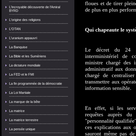
floues et de tirer ple
L'incroyable découverte de l'Amiral
de plus en plus perform
BYRD
L'origine des religions
Qui chapeaute le sys
L'OTAN
L'uranium appauvri
La Banquise
Le décret du 24 d
interministériel de c
La Bible et les Sumériens
ministre chargé des i
La dictature mondiale
administratif aux don
chargé de centralise
La FED et le FMI
transmettre aux opérat
La fin programmée de la démocratie
information sensible.
La Loi Martiale
La marque de la bête
En effet, si les serv
La matrice
requêtes auprès du
"personnalité qualifiée"
La matrice terrestre
ces explications aux o
La pensée unique
sauront même pas de 