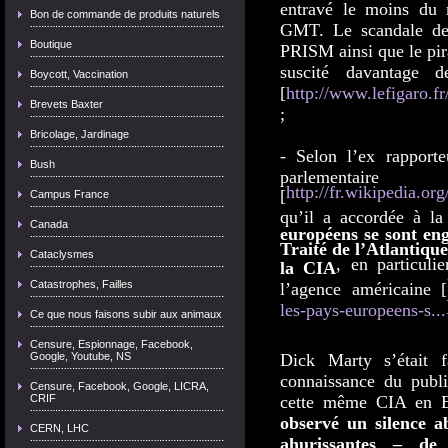
entravé le moins du 
Bon de commande de produits naturels
GMT. Le scandale des
Boutique
PRISM ainsi que le pir
suscité davantage d
Boycott, Vaccination
[
http://www.lefigaro.fr
Brevets Baxter
;
Bricolage, Jardinage
- Selon l’ex rapport
Bush
parlementai
http://fr.wikipedia.o
[
Campus France
qu’il a accordée à 
Canada
européens se sont eng
Traité de l’Atlantiqu
Cataclysmes
, en particuli
la CIA
Catastrophes, Failles
l’agence américaine [
les-pays-europeens-s...
Ce que nous faisons subir aux animaux
Censure, Espionnage, Facebook,
Google, Youtube, NS
Dick Marty s’était f
connaissance du publi
Censure, Facebook, Google, LICRA,
CRIF
cette même CIA en 
observé un silence ab
CERN, LHC
ahurissantes – de