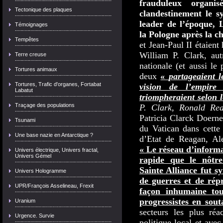
frauduleux organi
Tectonique des plaques
clandestinement le s
leader de l’époque, 
Témoignages
la Pologne après la c
Tempêtes
et Jean-Paul II étaien
William P. Clark, aut
Terre creuse
nationale (et aussi le
Tortures animaux
deux
«
partageaient 
Tortures, Trafic d'organes, Fortabat
vision de l’empire
Labatut
triompheraient selon l
Traçage des populations
P. Clark, Ronald Re
Patricia Clarck Doerne,
Tsunami
du Vatican dans cette 
Une base nazie en Antarctique ?
d’Etat de Reagan, Ale
« Le réseau d’informa
Univers électrique, Univers fractal,
Univers Gémel
rapide que le nôtre
Sainte Alliance fut s
Univers Hologramme
de guerres et de répr
UPR/François Asselineau, Frexit
façon inhumaine tou
progressistes en sout
Uranium
secteurs les plus réa
Urgence. Survie
politique local et ave