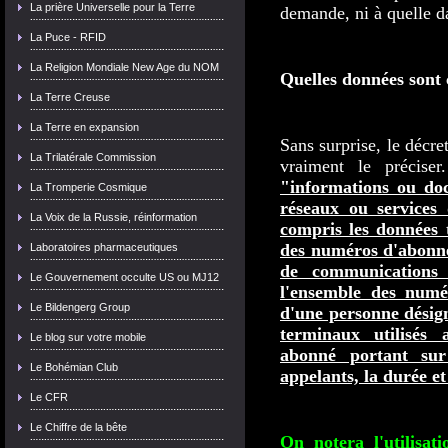
La prière Universelle pour la Terre
demande, ni à quelle da
La Puce - RFID
La Religion Mondiale New Age du NOM
Quelles données sont 
La Terre Creuse
La Terre en expansion
Sans surprise, le décret
La Trilatérale Commission
vraiment le préciser
"informations ou doc
La Tromperie Cosmique
réseaux ou services
La Voix de la Russie, réinformation
compris les données t
des numéros d'abonne
Laboratoires pharmaceutiques
de communications 
Le Gouvernement occulte US ou MJ12
l'ensemble des num
Le Bildengerg Group
d'une personne désign
terminaux utilisés
Le blog sur votre mobile
abonné portant sur
Le Bohémian Club
appelants, la durée e
Le CFR
Le Chiffre de la bête
On notera l'utilisa