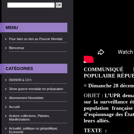
MENU
Pour faire un don au Pouvoir Mondial
Bienvenue
CATÉGORIES
COMMUNIQUÉ 
POPULAIRE RÉPU
09/09/09 à 13 h
= Dimanche 28 décem
3ème guerre mondiale en préparation
OBJET :
L’UPR deman
Abonnement Newsletter
sur la surveillance é
Accueil
population française
d’espionnage des État
Actions collectives, Plaintes,
Manifestations
leurs alliés.
Actualité, politique ou géopolitique,
TEXTE :
Economie