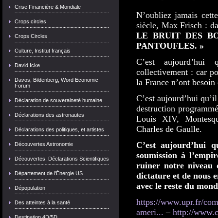
Crise Financière & Mondiale
N’oubliez jamais cett
Crops circles
siècle, Max Frisch : d
LE BRUIT DES BO
Crops Circles
PANTOUFLES. »
Culture, Institut français
C’est aujourd’hui 
David Icke
collectivement : car p
Davos, Bildenberg, Word Economic
la France n’ont besoin 
Forum
C’est aujourd’hui qu’il
Déclaration de souveraineté humaine
destruction programmée
Déclarations des astronautes
Louis XIV, Montesqu
Charles de Gaulle.
Déclarations des politiques, et artistes
C’est aujourd’hui q
Découvertes Astronomie
soumission à l’empire
Découvertes, Déclarations Scientifiques
ruiner notre niveau 
Département de l'Énergie US
dictature et de nous e
avec le reste du mond
Dépopulation
https://www.upr.fr/co
Des atteintes à la santé
ameri...
–
http://www.c
Destination 4D/5D