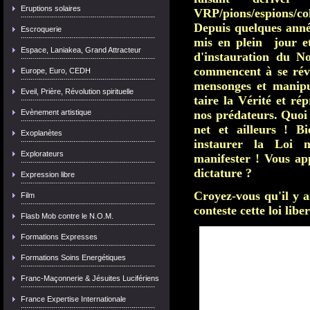
Eruptions solaires
VRP/pions/espions/col
Depuis quelques année
Escroquerie
mis en plein jour et
Espace, Laniakea, Grand Attracteur
d'instauration du N
commencent à se réve
Europe, Euro, CEDH
mensonges et manipul
Eveil, Prière, Révolution spirituelle
taire la Vérité et ré
Evènement artistique
nos prédateurs. Quoi
net et ailleurs ! B
Exoplanètes
instaurer la Loi 
Explorateurs
manifester ! Vous app
dictature ?
Expression libre
Croyez-vous qu'il y ai
Film
conteste cette loi libe
Flasb Mob contre le N.O.M.
Formations Expresses
Formations Soins Energétiques
Franc-Maçonnerie & Jésuites Lucifériens
France Expertise Internationale