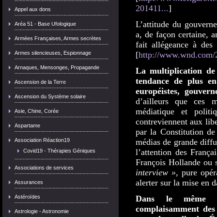
201411...
]
Appel aux dons
L’attitude du gouverne
Aréa 51 - Base Ufologique
a, de façon certaine, 
Armées Françaises, Armes secrètes
fait allégeance à des
Armes silencieuses, Espionnage
[
http://www.wnd.com/201
Arnaques, Mensonges, Propagande
La multiplication de
tendance de plus en
Ascension de la Terre
européistes, gouvern
Ascension du Système solaire
d’ailleurs que ces 
médiatique et politi
Asie, Chine, Corée
contreviennent aux lib
Aspartame
par la Constitution de
Association Réaction19
médias de grande diffu
l’attention des França
Covid19 - Thérapies Géniques
François Hollande ou s
Associations de services
interview »
, pure opér
alerter sur la mise en d
Assurances
Astéroïdes
Dans le même te
complaisamment des 
Astrologie - Astronomie