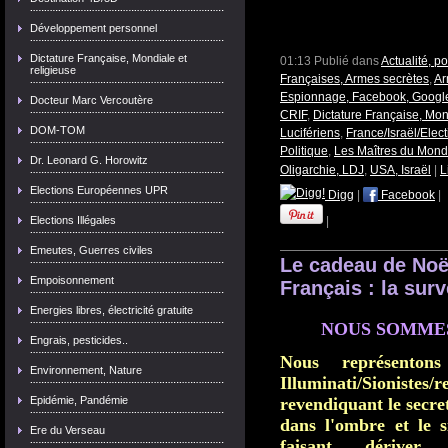
Développement personnel
Dictature Française, Mondiale et
01:13 Publié dans
Actualité, p
religieuse
Françaises, Armes secrètes
,
Ar
Espionnage, Facebook, Google
Docteur Marc Vercoutère
CRIF
,
Dictature Française, Mon
DOM-TOM
Lucifériens
,
France/Israël/Elec
Politique
,
Les Maîtres du Mon
Dr. Leonard G. Horowitz
Oligarchie, LDJ
,
USA, Israël
|
L
Elections Européennes UPR
Digg
|
Facebook
|
Elections Illégales
|
Emeutes, Guerres civiles
Le cadeau de No
Empoisonnement
Français : la surv
Energies libres, électricité gratuite
NOUS SOMMES
Engrais, pesticides..
Nous représento
Environnement, Nature
Illuminati/Sionistes
Epidémie, Pandémie
revendiquant le secre
dans l'ombre et le 
Ere du Verseau
faisant dériver