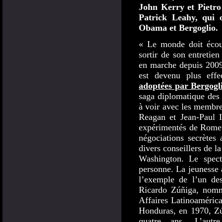
John Kerry et Pietro
Patrick Leahy, qui o
Obama et Bergoglio.
« Le monde doit écou
sortir de son entretie
en marche depuis 2009
est devenu plus effe
adoptées par Bergogl
saga diplomatique des
à voir avec les membres
Reagan et Jean-Paul I
expérimentés de Rome 
négociations secrètes
divers conseillers de l
Washington. Le spec
personne. La jeunesse 
l’exemple de l’un des
Ricardo Zúñiga, nom
Affaires Latinoamérica
Honduras, en 1970, Zú
quatre ans. L’autr