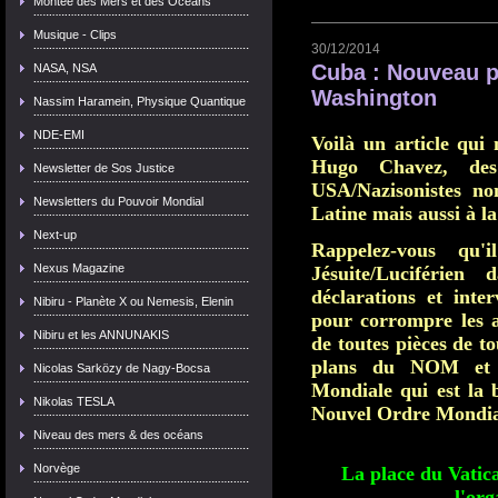
Montée des Mers et des Océans
Musique - Clips
30/12/2014
Cuba : Nouveau pa
NASA, NSA
Washington
Nassim Haramein, Physique Quantique
NDE-EMI
Voilà un article qui
Hugo Chavez, des
Newsletter de Sos Justice
USA/Nazisonistes no
Newsletters du Pouvoir Mondial
Latine mais aussi à la
Next-up
Rappelez-vous qu'
Nexus Magazine
Jésuite/Luciférien
déclarations et inter
Nibiru - Planète X ou Nemesis, Elenin
pour corrompre les au
Nibiru et les ANNUNAKIS
de toutes pièces de t
plans du NOM et p
Nicolas Sarközy de Nagy-Bocsa
Mondiale qui est la b
Nikolas TESLA
Nouvel Ordre Mondia
Niveau des mers & des océans
Norvège
La place du Vatica
l'or