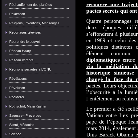
recouvre une traject
Réchauffement des planètes
pactes secrets qui on
Relaxation
Quatre personnages re
Religions, Inventions, Mensonges
deux époques diffé
Reportages télévisés
s’effondrent à plusieu
en 1989 et celui des
Reprendre le pouvoir
politiques distinctes
Réseau Haarp
élément commun
diplomatiques entre
Réseau Vercors
via la médiation du
Réunions secrètes à L'ONU
historique sinueuse
changé la face du 
Révélations
pactes. Leurs objectifs
Révolution
l’obscurité à la lumiè
Rockfeller
l’entêtement au réalism
Rothschild, Mafia Kazhar
Le premier a été scell
Vatican entre l’ex pr
Sagesse - Proverbes
pape de l’époque Jean
Santé, Médecine
mars 2014, également a
Unis Barack Obama et
Science