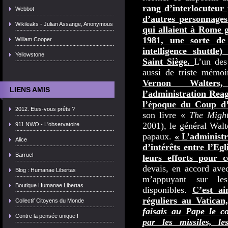
rang d’interlocuteur
Webbot
d’autres personnages
Wikileaks - Julian Assange, Anonymous
qui allaient à Rome g
1981, une sorte de
William Cooper
intelligence shuttle
Yellowstone
Saint Siège.
L’un des
aussi de triste mémo
Vernon Walters
LIENS AMIS
l’administration Reag
l’époque du Coup d’
2012. Etes-vous prêts ?
son livre «
The Migh
2001), le général Walt
911 NWO - L'observatoire
papaux.
« L’administr
Alice
d’intérêts entre l’Eg
Barruel
leurs efforts pour 
devais, en accord avec
Blog : Humanae Libertas
m’appuyant sur les
Boutique Humanae Libertas
disponibles.
C’est ai
réguliers au Vatica
Collectif Citoyens du Monde
faisais au Pape le 
Contre la pensée unique !
par les missiles, les