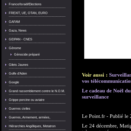
France/Israël/Elections
FREXIT, UE, OTAN, EURO
GAFAM
Gaza, News
GEIPAN - CNES
Génome
Génocide préparé
Gilets Jaunes
Golfe d'Aden
Voir aussi :
Surveilla
vos télécommunicatio
Google
Le cadeau de Noël du
Grand rassemblement contre le N.O.M.
surveillance
Grippe porcine ou aviaire
Guerres civiles
Le Point.fr - Publié le
Guerres, Armement, armées,
Le 24 décembre, Matig
Hiérarchies Angéliques, Metatron