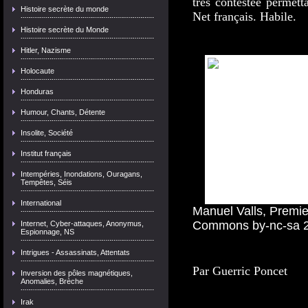
très contestée permetta
Histoire secrète du monde
Net français. Habile.
Histoire secrète du Monde
Hitler, Nazisme
Holocaute
Honduras
Humour, Chants, Détente
Insolite, Société
Institut français
Intempéries, Inondations, Ouragans,
Tempêtes, Séis
International
Manuel Valls, Premier
Commons by-nc-sa 2.
Internet, Cyber-attaques, Anonymus,
Espionnage, NS
Intrigues - Assassinats, Attentats
Par Guerric Poncet
Inversion des pôles magnétiques,
Anomalies, Brèche
Irak