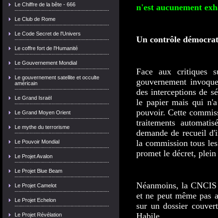
Le Chiffre de la bête - 666
n'est aucunement exhau
Le Club de Rome
Le Code Secret de l'Univers
Un contrôle démocrati
Le coffre fort de l'Humanité
Le Gouvernement Mondial
Face aux critiques su
Le gouvernement satellite et occulte
gouvernement invoque
américain
des interceptions de s
Le Grand Israël
le papier mais qui n'a
pouvoir. Cette commis
Le Grand Moyen Orient
traitements automatis
Le mythe du terrorisme
demande de recueil d'
la commission tous les 
Le Pouvoir Mondial
promet le décret, plein
Le Projet Avalon
Le Projet Blue Beam
Néanmoins, la CNCIS n
Le Projet Camelot
et ne peut même pas a
Le Projet Echelon
sur un dossier couvert
Habile...
Le Projet Révélation