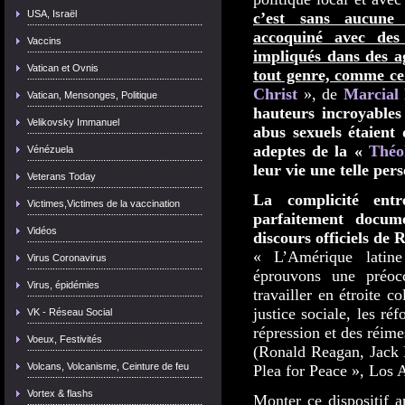
USA, Israël
c’est sans aucune 
accoquiné avec des
Vaccins
impliqués dans des a
Vatican et Ovnis
tout genre, comme ce 
Christ
», de
Marcial 
Vatican, Mensonges, Politique
hauteurs incroyables
Velikovsky Immanuel
abus sexuels étaient
adeptes de la «
Théo
Vénézuela
leur vie une telle per
Veterans Today
La complicité ent
Victimes,Victimes de la vaccination
parfaitement docume
Vidéos
discours officiels de
« L’Amérique latin
Virus Coronavirus
éprouvons une préo
Virus, épidémies
travailler en étroite c
justice sociale, les r
VK - Réseau Social
répression et des réime
Voeux, Festivités
(Ronald Reagan, Jack 
Volcans, Volcanisme, Ceinture de feu
Plea for Peace », Los 
Vortex & flashs
Monter ce dispositif 