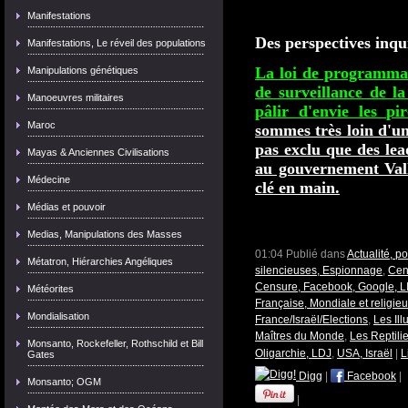
Manifestations
Des perspectives inqu
Manifestations, Le réveil des populations
La loi de programmati
Manipulations génétiques
de surveillance de la
Manoeuvres militaires
pâlir d'envie les pir
Maroc
sommes très loin d'un 
pas exclu que des lea
Mayas & Anciennes Civilisations
au gouvernement Valls
Médecine
clé en main.
Médias et pouvoir
Medias, Manipulations des Masses
01:04 Publié dans
Actualité, p
Métatron, Hiérarchies Angéliques
silencieuses, Espionnage
,
Cen
Censure, Facebook, Google, L
Météorites
Française, Mondiale et religie
Mondialisation
France/Israël/Elections
,
Les Ill
Maîtres du Monde
,
Les Reptili
Monsanto, Rockefeller, Rothschild et Bill
Oligarchie, LDJ
,
USA, Israël
|
L
Gates
Digg
|
Facebook
|
Monsanto; OGM
|