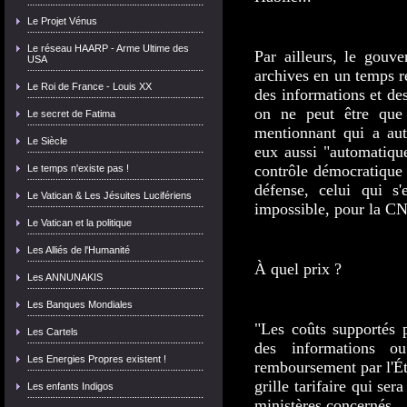
Le Projet Vénus
Le réseau HAARP - Arme Ultime des
Par ailleurs, le gouv
USA
archives en un temps re
Le Roi de France - Louis XX
des informations et des 
on ne peut être que s
Le secret de Fatima
mentionnant qui a auto
Le Siècle
eux aussi "automatique
contrôle démocratique 
Le temps n'existe pas !
défense, celui qui s'
Le Vatican & Les Jésuites Lucifériens
impossible, pour la C
Le Vatican et la politique
Les Alliés de l'Humanité
À quel prix ?
Les ANNUNAKIS
Les Banques Mondiales
"Les coûts supportés p
Les Cartels
des informations o
Les Energies Propres existent !
remboursement par l'Éta
grille tarifaire qui ser
Les enfants Indigos
ministères concernés.