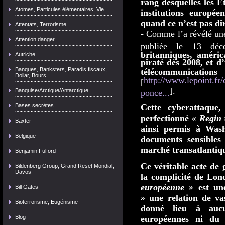
rang desquelles les É
Atomes, Particules élémentaires, Vie
institutions européen
quand ce n’est pas di
Attentats, Terrorisme
- Comme l’a révélé une
Attention danger
publiée le 13 dé
britanniques, améric
Autriche
piraté dès 2008, et d
Banques, Banksters, Paradis fiscaux,
télécommunication
Dollar, Bours
http://www.lepoint.fr/
[
].
Banquise/Arctique/Antarctique
ponce...
Bases secrètes
Cette cyberattaque,
perfectionné
« Regin 
Baxter
ainsi permis à Was
Belgique
documents sensibles
marché transatlanti
Benjamin Fulford
Ce véritable acte de
Bildenberg Group, Grand Reset Mondial,
Davos
la complicité de Lon
européenne »
est une
Bill Gates
»
une relation de vas
Bioterrorisme, Eugénisme
donné lieu à aucun
Blog
européennes ni du 