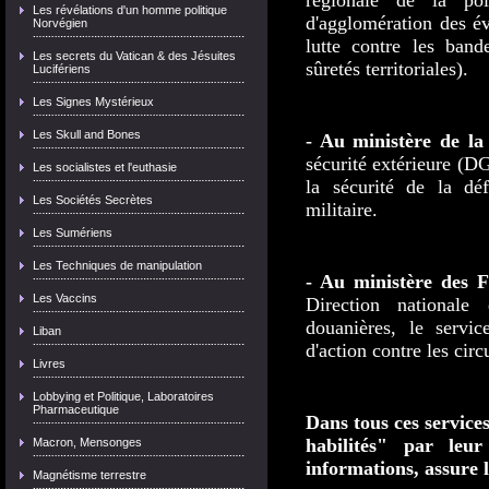
régionale de la poli
Les révélations d'un homme politique
d'agglomération des év
Norvégien
lutte contre les band
Les secrets du Vatican & des Jésuites
sûretés territoriales).
Lucifériens
Les Signes Mystérieux
Les Skull and Bones
- Au ministère de l
sécurité extérieure (DG
Les socialistes et l'euthasie
la sécurité de la dé
Les Sociétés Secrètes
militaire.
Les Sumériens
Les Techniques de manipulation
- Au ministère des F
Les Vaccins
Direction nationale
douanières, le servi
Liban
d'action contre les circ
Livres
Lobbying et Politique, Laboratoires
Pharmaceutique
Dans tous ces services
habilités" par leu
Macron, Mensonges
informations, assure l
Magnétisme terrestre