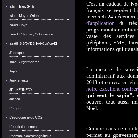
C'est un cadeau de Noë
Islam, Iran, Syrie
français se seraient 
mercredi 24 décembre, 
Islam, Moyen Orient
d'application
du très 
Israël, Libye
programmation militair
Israël, Palestine, Colonisation
vaste des services
(téléphone, SMS, Inter
Israël/ISIS/DAESH/Al-Quaïda/EI
informations qui transi
J'accepte
Jane Burgermeister
La mesure de survei
Japon
administratif aux donn
Jeux et tests
2013 et entrera en vig
notre excellent confrè
JF - KENNEDY
qui sent le sapin",
c
Justice
oeuvre, tout aussi im
Noël.
L'argent
L'escroquerie du CO2
L'esprit du moment
Comme dans de nombreu
permet au gouverneme
L'homme électromagnétique