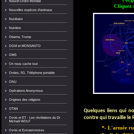
Nouvel Ordre Mondial
Cliquez 
Nouvelles espèces d'animaux
Nucléaire
Nutrition
Obama, Trump
OGM et MONSANTO
OMS
On nous cache tout
Ondes, 5G, Téléphone portable
ONU
Opérations Anonymous
Origines des religions
OTAN
Quelques liens qui n
contre qui travaille le
Ovnis et ET - Les révélations du Dr
Michaël WOLF
*- L'armée ru
Ovnis et Extraterrestres