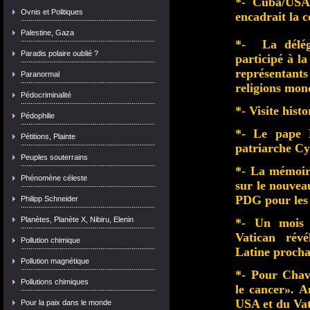
*- Cuba/USA 
Ovnis et Politiques
encadrait la 
Palestine, Gaza
*- La délég
Paradis polaire oublié ?
participé à l
représentant
Paranormal
religions mon
Pédocriminalité
*- Visite hist
Pédophilie
*- Le pape F
Pétitions, Plainte
patriarche Cy
Peuples souterrains
*- La mémoire
Phénomène céleste
sur le nouvea
PDG pour les 
Philipp Schneider
Planètes, Planète X, Nibiru, Elenin
*- Un mois 
Vatican révé
Pollution chimique
Latine procha
Pollution magnétique
*- Pour Chave
Pollutions chimiques
le cancer». A
USA et du Vat
Pour la paix dans le monde