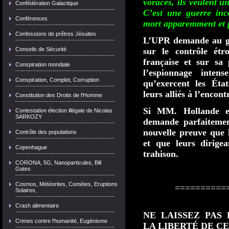
voraces, ils veulent 
Confédération Galactique
C’est une guerre in
Conférences
mort apparemment et p
Confessions de prêtres Jésuites
L’UPR demande au go
Conseils de Sécurité
sur le contrôle étr
française et sur sa 
Conspiration mondiale
l’espionnage inten
Conspiration, Complot, Corruption
qu’exercent les Éta
leurs alliés à l’encont
Constitution des Droits de l'Homme
Si MM. Hollande et
Contestation élection illégale de Nicolas
SARKOZY
demande parfaitemen
nouvelle preuve que 
Contrôle des populations
et que leurs dirige
Copenhague
trahison.
CORONA, 5G, Nanoparticules, Bill
Gates
Cosmos, Météorites, Comètes, Eruptions
==========
Solaires,
Crash alimentaire
NE LAISSEZ PAS
Crimes contre l'humanité, Eugénisme
LA
LIBERTÉ
DE CE