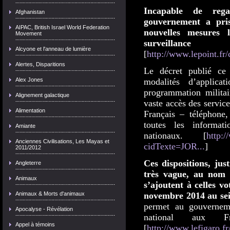
Incapable de reg
Afghanistan
gouvernement a pris
AIPAC, British Israel World Federation
nouvelles mesures l
Movement
surveillanc
Alcyone et l'anneau de lumière
[
http://www.lepoint.fr/
Alertes, Disparitions
Le décret publié ce
Alex Jones
modalités d’applica
programmation milita
Alignement galactique
vaste accès des servic
Alimentation
Français – téléphone,
toutes les informat
Amiante
nationaux. [
http:/
Anciennes Civilisations, Les Mayas et
cidTexte=JOR...
]
2011/2012
Ces dispositions, ju
Angleterre
très vague, au nom
Animaux
s’ajoutent à celles vo
Animaux & Morts d'animaux
novembre 2014 au sein
permet au gouvernemen
Apocalyse - Révélation
national aux Fr
Appel à témoins
[
http://www.lefigaro.f