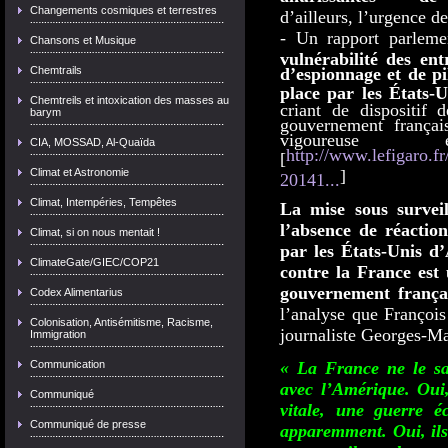
Changements cosmiques et terrestres
d’ailleurs, l’urgence d
- Un rapport parlem
Chansons et Musique
vulnérabilité des ent
Chemtrails
d’espionnage et de pi
place par les États-
Chemtreils et intoxication des masses au
criant de dispositif
barym
gouvernement frança
vigoureuse
CIA, MOSSAD, Al-Quaïda
http://www.lefigaro.f
[
Climat et Astronomie
]
20141...
Climat, Intempéries, Tempêtes
La mise sous surveil
l’absence de réactio
Climat, si on nous mentait !
par les États-Unis d’
ClimateGate/GIEC/COP21
contre la France est
gouvernement frança
Codex Alimentarius
l’analyse que François
Colonisation, Antisémitisme, Racisme,
journaliste Georges-M
Immigration
Communication
« La France ne le s
avec l’Amérique. Oui
Communiqué
vitale, une guerre 
Communiqué de presse
apparemment. Oui, ils 