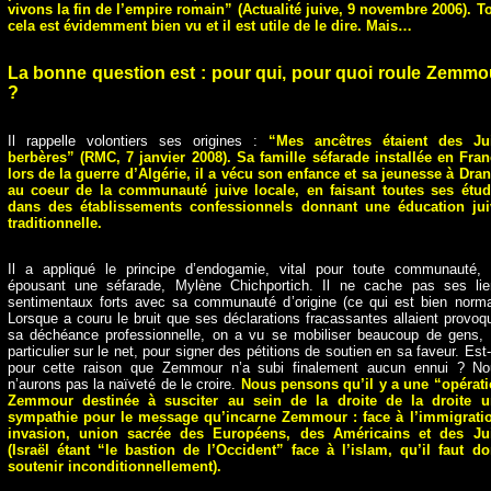
vivons la fin de l’empire romain” (Actualité juive, 9 novembre 2006). T
cela est évidemment bien vu et il est utile de le dire. Mais…
La bonne question est : pour qui, pour quoi roule Zemmo
?
Il rappelle volontiers ses origines :
“Mes ancêtres étaient des Jui
berbères” (RMC, 7 janvier 2008). Sa famille séfarade installée en Fra
lors de la guerre d’Algérie, il a vécu son enfance et sa jeunesse à Dra
au coeur de la communauté juive locale, en faisant toutes ses étu
dans des établissements confessionnels donnant une éducation jui
traditionnelle.
Il a appliqué le principe d’endogamie, vital pour toute communauté,
épousant une séfarade, Mylène Chichportich. Il ne cache pas ses li
sentimentaux forts avec sa communauté d’origine (ce qui est bien norma
Lorsque a couru le bruit que ses déclarations fracassantes allaient provoq
sa déchéance professionnelle, on a vu se mobiliser beaucoup de gens,
particulier sur le net, pour signer des pétitions de soutien en sa faveur. Est
pour cette raison que Zemmour n’a subi finalement aucun ennui ? N
n’aurons pas la naïveté de le croire.
Nous pensons qu’il y a une “opérat
Zemmour destinée à susciter au sein de la droite de la droite u
sympathie pour le message qu’incarne Zemmour : face à l’immigrati
invasion, union sacrée des Européens, des Américains et des Jui
(Israël étant “le bastion de l’Occident” face à l’islam, qu’il faut d
soutenir inconditionnellement).