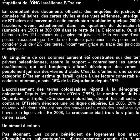
stupéfiant de l’ONG israélienne B’Tselem.
En compilant des documents officiels, des enquêtes de justice, d
données militaires, des cartes civiles et des vues aériennes, une équ
de B’Tselem est parvenue à cette conclusion troublante: quelque 200 
Israéliens vivent actuellement dans les quartiers de Jérusalem-E
(annexés en 1967) et 300 000 dans le reste de la Cisjordanie.
Or, si 
bâtiments des 121 colonies de peuplement juives et de la centaine d’ava
postes n’occupent que 1% de ce territoire palestinien… ils permettent
contrôler plus de 42% des terres. Notamment grâce au tracé des juridicti
municipales.
Un cinquième de ces colonies auraient été construites sur des ter
privées palestiniennes, assure le rapport – contredisant les autori
israéliennes, qui ont longtemps affirmé développer des zones 
peuplement juif sur des «terres d’Etat». C’est là, d’ailleurs, une curie
catégorie: B’Tselem estime qu’Israël, grâce à une lecture contestable
cadastre ottoman, a saisi 16% de la Cisjordanie depuis 1979.
L’accroissement des terres colonisables répond à la démograph
galopante. Depuis les Accords d’Oslo (1993), le nombre de Juifs 
Cisjordanie a triplé. «Croissance naturelle», disent les officiels.
contraire, B’Tselem dénonce une politique délibérée.
En 2006, 20% d
nouveaux résidents n’étaient pas des nouveau-nés, mais des Israéliens ay
traversé la ligne verte.
En 2008, la croissance était trois fois plus fo
qu’en Israël.
Un aimant à colons
Pas étonnant. Les colons bénéficient de logements bon march
d’hypothèques subventionnées, d’enseignement gratuit dès 3 an