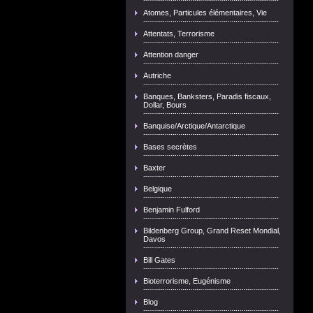
Atomes, Particules élémentaires, Vie
Attentats, Terrorisme
Attention danger
Autriche
Banques, Banksters, Paradis fiscaux,
Dollar, Bours
Banquise/Arctique/Antarctique
Bases secrètes
Baxter
Belgique
Benjamin Fulford
Bildenberg Group, Grand Reset Mondial,
Davos
Bill Gates
Bioterrorisme, Eugénisme
Blog