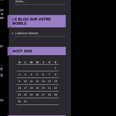
Action,...
ire
 le
Qui
LE BLOG SUR VOTRE
MOBILE
L'adresse Internet
ion
,
AOÛT 2026
D
L
M
M
J
V
S
et
1
es
2
3
4
5
6
7
8
9
10
11
12
13
14
15
16
17
18
19
20
21
22
23
24
25
26
27
28
29
ite
30
31