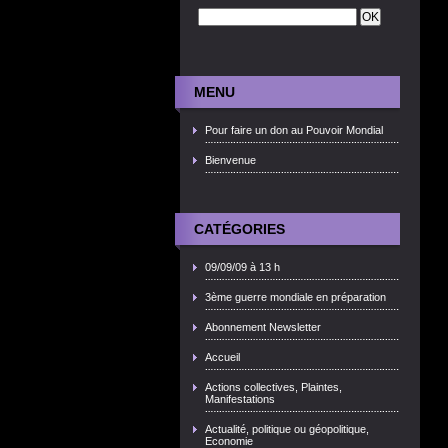
MENU
Pour faire un don au Pouvoir Mondial
Bienvenue
CATÉGORIES
09/09/09 à 13 h
3ème guerre mondiale en préparation
Abonnement Newsletter
Accueil
Actions collectives, Plaintes,
Manifestations
Actualité, politique ou géopolitique,
Economie