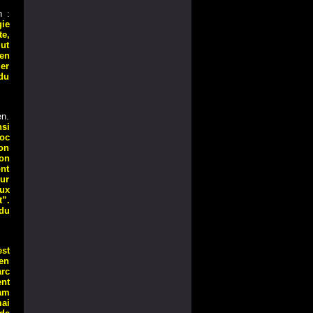
n :
ie
te,
lut
en
er
du
en.
nsi
loc
son
ion
nt
eur
ux
”.
 du
est
(en
arc
ent
am
mai