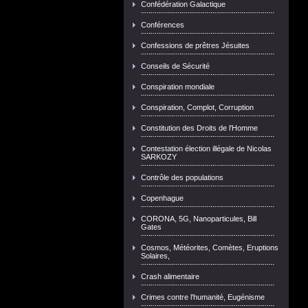
Confédération Galactique
Conférences
Confessions de prêtres Jésuites
Conseils de Sécurité
Conspiration mondiale
Conspiration, Complot, Corruption
Constitution des Droits de l'Homme
Contestation élection illégale de Nicolas
SARKOZY
Contrôle des populations
Copenhague
CORONA, 5G, Nanoparticules, Bill
Gates
Cosmos, Météorites, Comètes, Eruptions
Solaires,
Crash alimentaire
Crimes contre l'humanité, Eugénisme