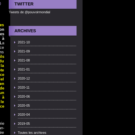
0
TWITTER
Tweets de @pouvoirmondial
es
on
ARCHIVES
les
, à
2021-10
L
a
nce
2021-09
ans
ils
2021-08
 du
la
2021-01
te
nce
2020-12
iel
 en
2020-11
 de
 un
2020-06
t à
le
2020-05
nce
2020-04
rie
2019-05
an-
tée
Toutes les archives