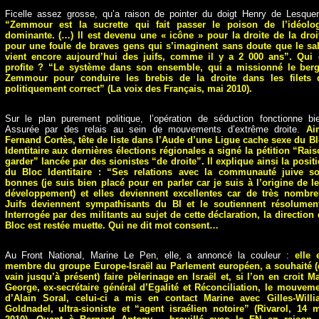
Ficelle assez grosse, qu’a raison de pointer du doigt Henry de Lesque
“Zemmour est la sucrette qui fait passer le poison de l’idéolog
dominante. (…) Il est devenu une « icône » pour la droite de la droi
pour une foule de braves gens qui s’imaginent sans doute que le sa
vient encore aujourd’hui des juifs, comme il y a 2 000 ans”. Qui 
profite ? “Le système dans son ensemble, qui a missionné le berg
Zemmour pour conduire les brebis de la droite dans les filets 
politiquement correct” (La voix des Français, mai 2010).
Sur le plan purement politique, l’opération de séduction fonctionne bi
Assurée par des relais au sein de mouvements d’extrême droite.
Ai
Fernand Cortès, tête de liste dans l’Aude d’une Ligue cache sexe du B
Identitaire aux dernières élections régionales a signé la pétition “Rai
garder” lancée par des sionistes “de droite”. Il explique ainsi la posit
du Bloc Identitaire : “Ses relations avec la communauté juive so
bonnes (je suis bien placé pour en parler car je suis à l’origine de l
développement) et elles deviennent excellentes car de très nombre
Juifs deviennent sympathisants du BI et le soutiennent résolument
Interrogée par des militants au sujet de cette déclaration, la direction
Bloc est restée muette. Qui ne dit mot consent…
Au Front National, Marine Le Pen, elle, a annoncé la couleur :
elle 
membre du groupe Europe-Israël au Parlement européen, a souhaité 
vain jusqu’à présent) faire pèlerinage en Israël et, si l’on en croit M
George, ex-secrétaire général d’Egalité et Réconciliation, le mouvem
d’Alain Soral, celui-ci a mis en contact Marine avec Gilles-Willi
Goldnadel, ultra-sioniste et “agent israélien notoire” (Rivarol, 14 