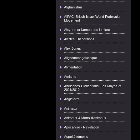
Afghanistan
AIPAC, British Israel World Federation
Movement
Alcyone et l'anneau de lumière
Alertes, Disparitions
Alex Jones
Alignement galactique
Alimentation
Amiante
Anciennes Civilisations, Les Mayas et
2011/2012
Angleterre
Animaux
Animaux & Morts d'animaux
Apocalyse - Révélation
Appel à témoins