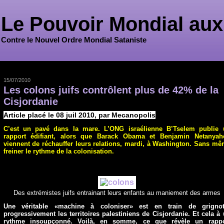
Le Pouvoir Mondial aux
Contre le Nouvel Ordre Mondial Sataniste
15/07/2010
Les colons juifs contrôlent plus de 42% de la
Cisjordanie
Article placé le 08 juil 2010, par Mecanopolis
C’est un pavé dans la mare. L’ONG israélienne B’Tselem publie 
rapport édifiant, alors que Barack Obama et Benjamin Netanyah
viennent de réchauffer leurs relations, mardi, à Washington. Sans m
freiner le rythme de la colonisation.
Des extrémistes juifs entrainant leurs enfants au maniement des armes
Une véritable «machine à coloniser» est en train de grignot
progressivement les territoires palestiniens de Cisjordanie. Et cela à
rythme insoupçonné. Voilà, en somme, ce que révèle un rappo