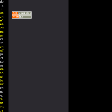
 de
 la
ui,
ue
 un
e”
ses
ont
res
 en
urs
tre
’on
aï
qui
ant
ute
uis
ive
ion
hel
 du
ur
exe
ans
be,
rs.
 on
ent
us