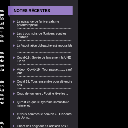
es
NOTES RÉCENTES
ipe
000
La nuisance de l'universalisme
st
philanthropique...
les
nt-
Les trous noirs de l'Univers sont les
 de
sources...
ons
La Vaccination obligatoire est impossible
:...
res
tés
Covid-19 : Soirée de lancement la UNE
de
TV en...
use
 du
Vidéo : Covid-19 : Tout passe……. sauf
leur...
ie
Covid 19, Tous ensemble pour défendre
nos...
en
 Au
Coup de tonnerre : Poutine lève les...
es
ant
Qu'est-ce que le système immunitaire
rte
naturel et...
« Nous sommes le pouvoir » ! Discours
de John...
é,
Chant des soignant-es arlesien.nes !
s,