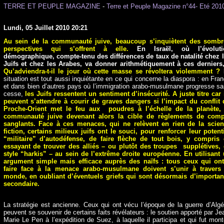
TERRE ET PEUPLE MAGAZINE
-
Terre et Peuple Magazine n°44- Eté 201
Lundi, 05 Juillet 2010 20:21
Au sein de la communauté juive, beaucoup s’inquiètent des sombr
perspectives qui s’offrent à elle.
En Israël, où l’évoluti
démographique, compte-tenu des différences de taux de natalité chez 
Juifs et chez les Arabes, va donner arithmétiquement à ces derniers
Qu’adviendra-t-il le jour où cette masse se révoltera violemment ?
situation est tout aussi inquiétante en ce qui concerne la diaspora : en Fra
et dans bien d’autres pays où l’immigration arabo-musulmane progresse s
cesse,
les Juifs ressentent un sentiment d’insécurité. A juste titre car 
peuvent s’attendre à courir de graves dangers si l’impact du conflit
Proche-Orient met le feu aux poudres à l’échelle de la planète, 
communauté juive devenant alors la cible de règlements de comp
sanglants. Face à ces menaces, qui ne relèvent en rien de la scie
fiction, certains milieux juifs ont le souci, pour renforcer leur potent
“militaire” d’autodéfense, de faire flèche de tout bois, y compris
essayant de trouver des alliés – ou plutôt des troupes supplétives,
style “harkis” – au sein de l’extrême droite européenne. En utilisant
argument simple mais efficace auprès des naïfs : tous ceux qui on
faire face à la menace arabo-musulmane doivent s’unir à travers 
monde, en oubliant d’éventuels griefs qui sont désormais d’importa
secondaire.
La stratégie est ancienne. Ceux qui ont vécu l’époque de la guerre d’Algé
peuvent se souvenir de certains faits révélateurs : le soutien apporté par Je
Marie Le Pen à l’expédition de Suez, à laquelle il participa et qui fut mon