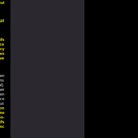
out
ur
fs
nce
ncy
des
ve
 en
ens
l).
uer
 en
-ce
ous
ion
ne
on-
fs
onc