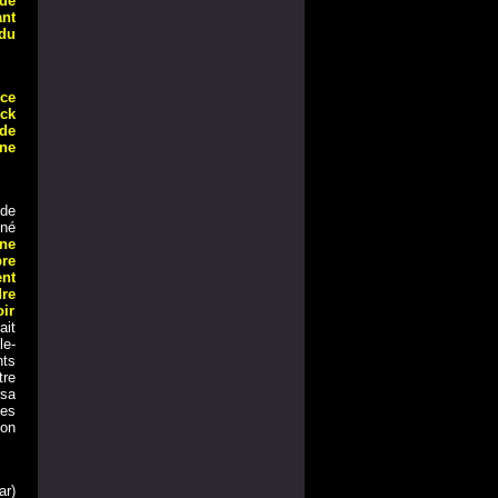
de
ant
 du
nce
ick
 de
ne
nde
nné
ne
re
nt
re
oir
ait
le-
nts
re
sa
ses
’on
ar)