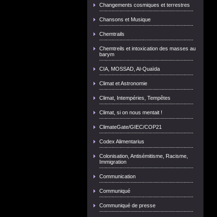
Changements cosmiques et terrestres
Chansons et Musique
Chemtrails
Chemtreils et intoxication des masses au
barym
CIA, MOSSAD, Al-Quaïda
Climat et Astronomie
Climat, Intempéries, Tempêtes
Climat, si on nous mentait !
ClimateGate/GIEC/COP21
Codex Alimentarius
Colonisation, Antisémitisme, Racisme,
Immigration
Communication
Communiqué
Communiqué de presse