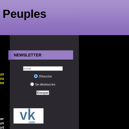
 Peuples
NEWSLETTER
un
S'inscrire
ou
ême
Se désinscrire
er
 un
rt