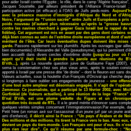
pour aider Israël contre l’Egypte ; le rôle, dans le camp “Algérie française”,
Jacques Soustelle, par ailleurs président de l’Alliance France-Israël ;
participation active (et efficace) à l’OAS de Juifs pieds-noirs.
Aujourd’h
avec la présence massive d’immigrés d’Afrique du Nord et d’Afriq
Noire,
l’argument de “l’union sacrée” entre Juifs et Européens a pris
poids nouveau (d’autant plus nécessaire qu’après la “grosse bavur
contre les navires cherchant à gagner Gaza Israël bat le rappel de 
fidèles).
Cet argument est mis en avant par des gens dont certains
s
déjà bien connus au sein de l’extrême droite européenne et dont d’aut
méritent de l’être. Car leurs éventuelles dupes doivent être mises
garde.
Passons rapidement sur les plumitifs. Après les ouvrages (par aille
bien documentés) d’Alexandre del Valle (pseudonyme), qui lui permirent d’ê
bien accueilli dans divers cercles d’extrême droite
(jusqu’au jour où l
apprit qu’il était invité à prendre la parole aux réunions du B’n
B’rith…),
a
près La nouvelle question juive de Guillaume Faye (2007), 
sema la consternation chez ses plus vieux amis, après le soutien const
apporté à Israël par une presse dite “de droite” – dont le fleuron est sans do
Valeurs actuelles, sous la houlette d’un François d’Orcival qui cherche dep
si longtemps à faire oublier ses engagements de jeunesse
–
une offens
d’une tout autre ampleur est désormais engagée. Il s’agit de l’opérat
Zemmour. Ce journaliste, qui a participé le 13 février 2002, avec Mic
Gurfinkiel (de Valeurs actuelles), à une réunion de la loge “France”
B’naï B’rith, est une plume vedette du Figaro et un chronique
quotidien très écouté de RTL.
Il a le grand mérite d’énoncer sans compl
quelques vérités simples concernant l’immigrationinvasion.Par exemple, d
Petit frère (un roman axé sur l’assassinat d’un jeune juif par un jeune ara
ami d’enfance),
il décrit ainsi la France : “Un pays d’Arabes et de Noi
Des millions et des millions. Ils tirent la France vers le bas. Avec eux,
devient un pays du tiers-monde. Les Français ont peur d’eux. Ils n’os
plus rien leur dire”. Ce qu’il résume par une formule-choc : “No