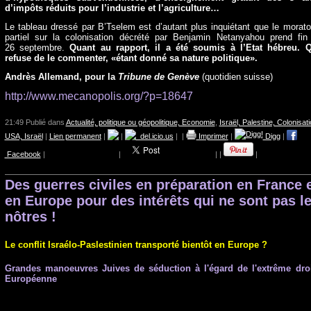
d’impôts réduits pour l’industrie et l’agriculture…
Le tableau dressé par B’Tselem est d’autant plus inquiétant que le morato
partiel sur la colonisation décrété par Benjamin Netanyahou prend fin
26 septembre.
Quant au rapport, il a été soumis à l’Etat hébreu. 
refuse de le commenter, «étant donné sa nature politique».
Andrès Allemand, pour la
Tribune de Genève
(quotidien suisse)
h
ttp://www.mecanopolis.org/?p=18647
21:49 Publié dans
Actualité, politique ou géopolitique, Economie
,
Israël, Palestine, Colonisat
USA, Israël
|
Lien permanent
|
|
del.icio.us
|
|
Imprimer
|
Digg
|
Facebook
|
|
|
|
|
Des guerres civiles en préparation en France 
en Europe pour des intérêts qui ne sont pas l
nôtres !
Le conflit Israélo-Paslestinien transporté bientôt en Europe ?
Grandes manoeuvres Juives de séduction à l'égard de l'extrême dro
Européenne