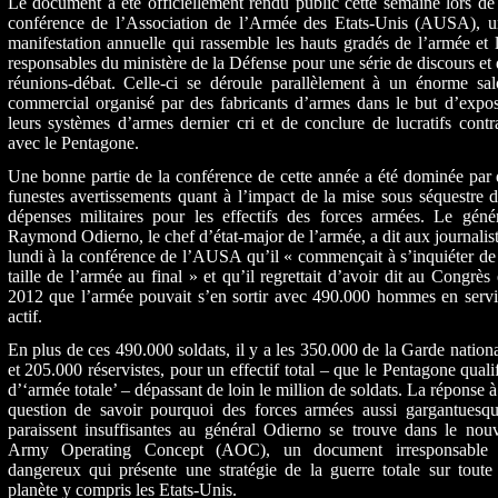
Le document a été officiellement rendu public cette semaine lors de
conférence de l’Association de l’Armée des Etats-Unis (AUSA), u
manifestation annuelle qui rassemble les hauts gradés de l’armée et 
responsables du ministère de la Défense pour une série de discours et
réunions-débat. Celle-ci se déroule parallèlement à un énorme sal
commercial organisé par des fabricants d’armes dans le but d’expo
leurs systèmes d’armes dernier cri et de conclure de lucratifs contr
avec le Pentagone.
Une bonne partie de la conférence de cette année a été dominée par
funestes avertissements quant à l’impact de la mise sous séquestre 
dépenses militaires pour les effectifs des forces armées. Le géné
Raymond Odierno, le chef d’état-major de l’armée, a dit aux journalis
lundi à la conférence de l’AUSA qu’il « commençait à s’inquiéter de
taille de l’armée au final » et qu’il regrettait d’avoir dit au Congrès
2012 que l’armée pouvait s’en sortir avec 490.000 hommes en servi
actif.
En plus de ces 490.000 soldats, il y a les 350.000 de la Garde nation
et 205.000 réservistes, pour un effectif total – que le Pentagone quali
d’‘armée totale’ – dépassant de loin le million de soldats. La réponse à
question de savoir pourquoi des forces armées aussi gargantuesqu
paraissent insuffisantes au général Odierno se trouve dans le nou
Army Operating Concept (AOC), un document irresponsable 
dangereux qui présente une stratégie de la guerre totale sur toute
planète y compris les Etats-Unis.