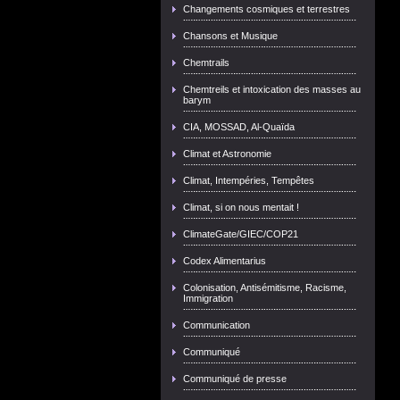
Changements cosmiques et terrestres
Chansons et Musique
Chemtrails
Chemtreils et intoxication des masses au
barym
CIA, MOSSAD, Al-Quaïda
Climat et Astronomie
Climat, Intempéries, Tempêtes
Climat, si on nous mentait !
ClimateGate/GIEC/COP21
Codex Alimentarius
Colonisation, Antisémitisme, Racisme,
Immigration
Communication
Communiqué
Communiqué de presse