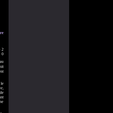
re
 2
 0
au
it
nt
 le
ve
,
de
ant
ne