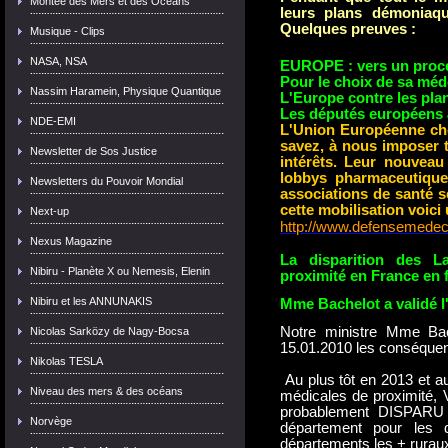
Montée des Mers et des Océans
leurs plans démoniaq
Quelques preuves :
Musique - Clips
NASA, NSA
EUROPE : vers un proces
Pour le choix de sa méd
Nassim Haramein, Physique Quantique
L'Europe contre les pla
Les députés européens 
NDE-EMI
L'Union Européenne ch
savez, à nous imposer 
Newsletter de Sos Justice
intérêts. Leur nouveau
lobbys pharmaceutiques
Newsletters du Pouvoir Mondial
associations de santé se
cette mobilisation voici 
Next-up
http://www.defensemedeci
Nexus Magazine
La disparition des La
Nibiru - Planète X ou Nemesis, Elenin
proximité en France en 
Nibiru et les ANNUNAKIS
Mme Bachelot a validé l
Notre ministre Mme Bac
Nicolas Sarközy de Nagy-Bocsa
15.01.2010 les conséquen
Nikolas TESLA
Au plus tôt en 2013 et au
Niveau des mers & des océans
médicales de proximité, 
probablement DISPARU 
Norvège
département pour les d
départements les + ruraux i