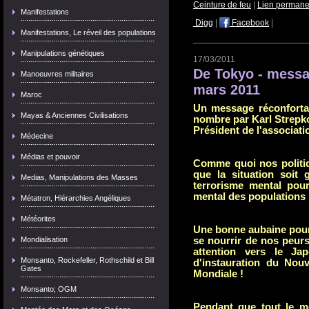
Ceinture de feu
|
Lien permane
Manifestations
Digg
|
Facebook
|
Manifestations, Le réveil des populations
Manipulations génétiques
17/03/2011
De Tokyo - messa
Manoeuvres militaires
mars 2011
Maroc
Un message réconfortan
Mayas & Anciennes Civilisations
nombre par Karl Strepko
Président de l'associat
Médecine
Médias et pouvoir
Comme quoi nos politiq
que la situation soit
Medias, Manipulations des Masses
terrorisme mental pour
mental des populations
Métatron, Hiérarchies Angéliques
Météorites
Une bonne aubaine pour l
se nourrir de nos peur
Mondialisation
attention vers le Ja
Monsanto, Rockefeller, Rothschild et Bill
d'instauration du Nou
Gates
Mondiale !
Monsanto; OGM
Pendant que tout le m