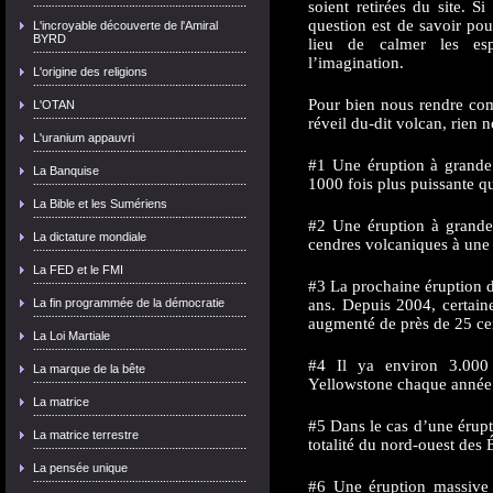
soient retirées du site. S
question est de savoir pou
L'incroyable découverte de l'Amiral
BYRD
lieu de calmer les esp
l’imagination.
L'origine des religions
Pour bien nous rendre com
L'OTAN
réveil du-dit volcan, rien ne
L'uranium appauvri
#1 Une éruption à grande 
La Banquise
1000 fois plus puissante q
La Bible et les Sumériens
#2 Une éruption à grande 
La dictature mondiale
cendres volcaniques à une 
La FED et le FMI
#3 La prochaine éruption d
ans. Depuis 2004, certain
La fin programmée de la démocratie
augmenté de près de 25 ce
La Loi Martiale
#4 Il ya environ 3.000
La marque de la bête
Yellowstone chaque année
La matrice
#5 Dans le cas d’une érupt
La matrice terrestre
totalité du nord-ouest des 
La pensée unique
#6 Une éruption massive 