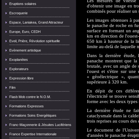
Les mesures de vitesse
Eruptions solaires
d'obtenir une image en tr
combinés pour réaliser un 
Escroquerie
Les images obtenues à par
Espace, Laniakea, Grand Attracteur
le panache de roche en fus
surface en formant un angl
Europe, Euro, CEDH
km en direction de l'oues
650 km à hauteur de la lim
Eveil, Prière, Révolution spirituelle
limite au-delà de laquelle n
Evènement artistique
Dans la dernière étude, 
Exoplanètes
panache montrent que la 
brutale, avec un angle de 
Explorateurs
l'ouest et s'étire sur un
« géoélectrique », quant
Expression libre
supérieure à 320 km.
Film
En dépit de ces différe
l'électricité se trouve se
Flasb Mob contre le N.O.M.
forme avec les deux types
Formations Expresses
La dernière étude ne fait
cataclysmale dans la calde
Formations Soins Energétiques
trois reprises au cours des
Franc-Maçonnerie & Jésuites Lucifériens
Le document de l'Universi
France Expertise Internationale
d'années le panache érupti