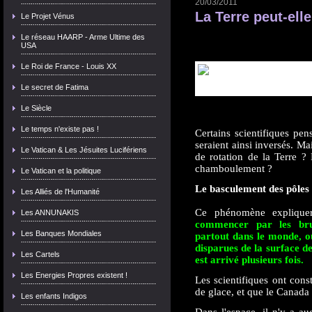
20/03/2011
La Terre peut-ell
Le Projet Vénus
Le réseau HAARP - Arme Ultime des
USA
Le Roi de France - Louis XX
Le secret de Fatima
Le Siècle
Le temps n'existe pas !
Certains scientifiques pen
seraient ainsi inversés. Mai
Le Vatican & Les Jésuites Lucifériens
de rotation de la Terre ? 
chamboulement ?
Le Vatican et la politique
Le basculement des pôles
Les Alliés de l'Humanité
Ce phénomène expliquera
Les ANNUNAKIS
commencer par les bru
Les Banques Mondiales
partout dans le monde, o
disparues de la surface d
Les Cartels
est arrivé plusieurs fois.
Les Energies Propres existent !
Les scientifiques ont const
de glace, et que le Canada 
Les enfants Indigos
Dans l'espace, il n'y a au