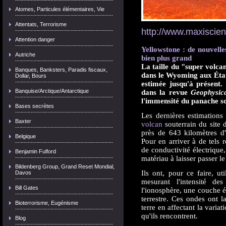
Atomes, Particules élémentaires, Vie
Attentats, Terrorisme
http://www.maxiscie
Attention danger
Yellowstone : de nouvell
Autriche
bien plus grand
La taille du "super volcan
Banques, Banksters, Paradis fiscaux,
dans le Wyoming aux États
Dollar, Bours
estimée jusqu'à présent. 
Banquise/Arctique/Antarctique
dans la revue
Geophysica
l'immensité du panache so
Bases secrètes
Les dernières estimations 
Baxter
volcan
souterrain du site 
près de 643 kilomètres d'
Belgique
Pour en arriver à de tels r
de conductivité électrique
Benjamin Fulford
matériau à laisser passer le
Bildenberg Group, Grand Reset Mondial,
Ils ont, pour ce faire, ut
Davos
mesurant l'intensité de
Bill Gates
l'ionosphère, une couche 
terrestre. Ces ondes ont 
Bioterrorisme, Eugénisme
terre en affectant la varia
qu'ils rencontrent.
Blog