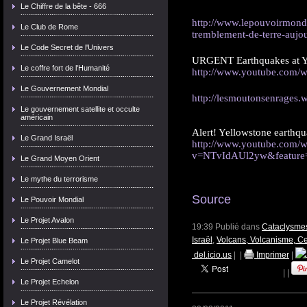
Le Chiffre de la bête - 666
http://www.lepouvoirmond
Le Club de Rome
tremblement-de-terre-aujo
Le Code Secret de l'Univers
URGENT Earthquakes at 
Le coffre fort de l'Humanité
http://www.youtube.com/
Le Gouvernement Mondial
http://lesmoutonsenrages.
Le gouvernement satellite et occulte
américain
Alert! Yellowstone eart
Le Grand Israël
http://www.youtube.com/w
v=NTvIdAUl2yw&feature
Le Grand Moyen Orient
Le mythe du terrorisme
Source
Le Pouvoir Mondial
Le Projet Avalon
19:39 Publié dans
Cataclysme
Israël
,
Volcans, Volcanisme, Ce
Le Projet Blue Beam
del.icio.us
|
|
Imprimer
|
Le Projet Camelot
|
|
Le Projet Echelon
Le Projet Révélation