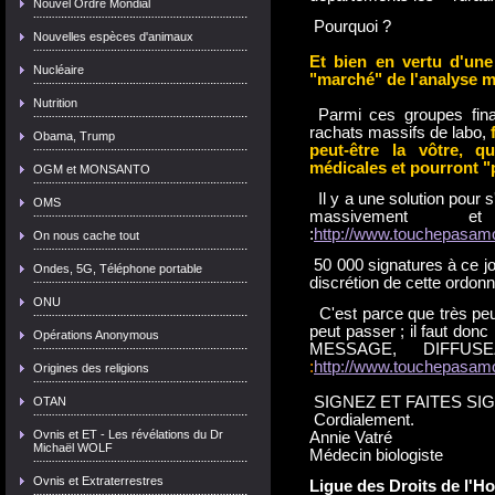
Nouvel Ordre Mondial
Pourquoi ?
Nouvelles espèces d'animaux
Et bien en vertu d'une
Nucléaire
"marché" de l'analyse 
Nutrition
Parmi ces groupes fina
rachats massifs de labo,
Obama, Trump
peut-être la vôtre, 
médicales et pourront "p
OGM et MONSANTO
Il y a une solution pou
OMS
massivement e
:
http://www.touchepasam
On nous cache tout
50 000 signatures à ce jo
Ondes, 5G, Téléphone portable
discrétion de cette ordon
ONU
C'est parce que très pe
peut passer ; il faut do
Opérations Anonymous
MESSAGE, DIFFU
:
http://www.touchepasam
Origines des religions
SIGNEZ ET FAITES SIG
OTAN
Cordialement.
Ovnis et ET - Les révélations du Dr
Annie Vatré
Michaël WOLF
Médecin biologiste
Ovnis et Extraterrestres
Ligue des Droits de l'