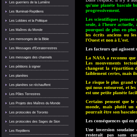
Les guerriers de la Lumière
qu'une planète bascule b
progressivement.
Les Illuminati-Reptiliens
Les scientifiques pensent d
Les Lobbies et la Politique
seule, à l'heure actuelle
pourquoi de plus en plus
Les Maîtres du Monde
les écrits anciens ou le
Les mensonges de la Bible
l'Ouest et non à L'est.
Les Messages d'Extraterrestres
Les facteurs qui agissent 
La NASA a reconnu que le
Les messages des channels
Les mouvements tectoni
Les pétitions à signer
changent la répartition 
faiblement certes, mais i
Les planètes
Le risque le plus grand vi
Les planètes se réchauffent
qui nous entourent, et le
est une petite planète fac
Les Pôles Terrestres
Certains pensent que le 
Les Projets des Maîtres du Monde
monde, mais plutôt un c
pourrait être son bascule
Les protocoles de Toronto
Les conséquences qui en 
Les protocoles des Sages de Sion
Une inversion soudaine 
Les Reptiliens
resterait pas sans co