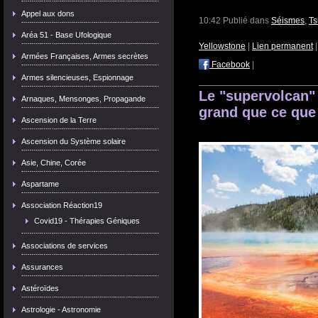
Appel aux dons
10:42 Publié dans
Séismes
,
T
Aréa 51 - Base Ufologique
Yellowstone
|
Lien permanent
Armées Françaises, Armes secrètes
Facebook
|
Armes silencieuses, Espionnage
Le "supervolcan"
Arnaques, Mensonges, Propagande
grand que ce que 
Ascension de la Terre
Ascension du Système solaire
Asie, Chine, Corée
Aspartame
Association Réaction19
Covid19 - Thérapies Géniques
Associations de services
Assurances
Astéroïdes
Astrologie - Astronomie