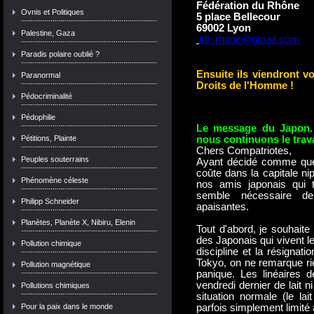
Fédération du Rhône
Ovnis et Politiques
5 place Bellecour
69002 Lyon
Palestine, Gaza
ldh.rhone@gmail.com
Paradis polaire oublié ?
Ensuite ils viendront v
Paranormal
Droits de l'H
omme !
Pédocriminalité
Pédophilie
Le message du Japon. 
nous continuons le trava
Pétitions, Plainte
Chers Compatriotes,
Peuples souterrains
Ayant décidé comme quel
coûte dans la capitale ni
Phénomène céleste
nos amis japonais qui t
semble nécessaire de
Philipp Schneider
apaisantes.
Planètes, Planète X, Nibiru, Elenin
Tout d'abord, je souhaite
des Japonais qui vivent le
Pollution chimique
discipline et la résigna
Tokyo, on ne remarque rie
Pollution magnétique
panique. Les linéaires 
vendredi dernier de lait 
Pollutions chimiques
situation normale (le la
parfois simplement limité 
Pour la paix dans le monde