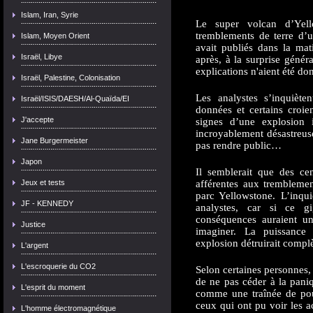
Islam, Iran, Syrie
Le super volcan d’Yel
tremblements de terre d’
Islam, Moyen Orient
avait publiés dans la mat
Israël, Libye
après, à la surprise génér
explications n'aient été do
Israël, Palestine, Colonisation
Les analystes s’inquièt
Israël/ISIS/DAESH/Al-Quaïda/EI
données et certains croi
J'accepte
signes d’une explosion 
incroyablement désastreus
Jane Burgermeister
pas rendre public…
Japon
Il semblerait que des ce
afférentes aux tremblemen
Jeux et tests
parc Yellowstone. L’inqu
JF - KENNEDY
analystes, car si ce g
conséquences auraient un
Justice
imaginer. La puissance
explosion détruirait complè
L'argent
L'escroquerie du CO2
Selon certaines personnes,
de ne pas céder à la paniq
L'esprit du moment
comme une traînée de poud
ceux qui ont pu voir les a
L'homme électromagnétique