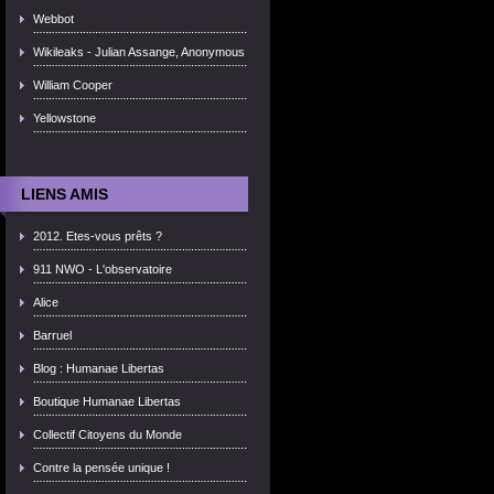
Webbot
Wikileaks - Julian Assange, Anonymous
William Cooper
Yellowstone
LIENS AMIS
2012. Etes-vous prêts ?
911 NWO - L'observatoire
Alice
Barruel
Blog : Humanae Libertas
Boutique Humanae Libertas
Collectif Citoyens du Monde
Contre la pensée unique !