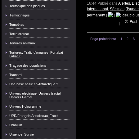
16:44 Publié dans
Alertes, Dis
Tectonique des plaques
International
,
Séismes
,
Tsunam
permanent
|
|
del.icio.u
Témoignages
|
Tempêtes
Terre creuse
Page précédente
1
2
3
Tortures animaux
Tortures, Trafic d'organes, Fortabat
Labatut
Traçage des populations
Tsunami
Une base nazie en Antarctique ?
Univers électrique, Univers fractal,
Univers Gémel
Univers Hologramme
UPR/François Asselineau, Frexit
Uranium
Urgence. Survie