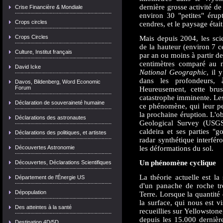
dernière grosse activité d
Crise Financière & Mondiale
environ 30 "petites" érup
Crops circles
cendres, et le paysage était
Crops Circles
Mais depuis 2004, les sci
de la hauteur (environ 7 c
Culture, Institut français
par an ou moins à partir de 
centimètres comparé au n
David Icke
National Geographic
, il 
dans les profondeurs, 
Davos, Bildenberg, Word Economic
Forum
Heureusement, cette bru
catastrophe imminente. Le
Déclaration de souveraineté humaine
ce phénomène, qui leur pe
la prochaine éruption. L'o
Déclarations des astronautes
Geological Survey (USGS)
caldeira et ses parties "
Déclarations des politiques, et artistes
radar synthétique interfé
Découvertes Astronomie
les déformations du sol.
Un phénomène cyclique
Découvertes, Déclarations Scientifiques
La théorie actuelle est l
Département de l'Énergie US
d'un panache de roche t
Dépopulation
Terre. Lorsque la quantité
la surface, qui nous est v
Des atteintes à la santé
recueillies sur Yellowstone,
depuis les 15.000 derniè
Destination 4D/5D