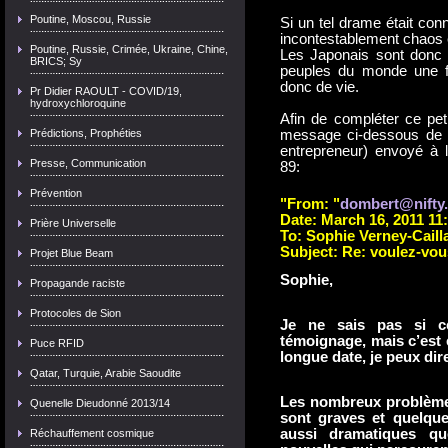
Poutine, Moscou, Russie
Si un tel drame était conn
incontestablement chaos et
Poutine, Russie, Crimée, Ukraine, Chine,
Les Japonais sont donc a
BRICS; Sy
peuples du monde une fo
donc de vie.
Pr Didier RAOULT - COVID/19,
hydroxychloroquine
Afin de compléter ce peti
message ci-dessous de m
Prédictions, Prophéties
entrepreneur) envoyé à l
Presse, Communication
89:
Prévention
"From:
"
dombert@nifty
Date:
March 16, 2011 1
Prière Universelle
To:
Sophie Verney-Caill
Subject:
Re: voulez-vou
Projet Blue Beam
Sophie,
Propagande raciste
Protocoles de Sion
Je ne sais pas si c
témoignage, mais c’est 
Puce RFID
longue date, je peux dire
Qatar, Turquie, Arabie Saoudite
Les nombreux problèmes
Quenelle Dieudonné 2013/14
sont graves et quelqu
aussi dramatiques qu
Réchauffement cosmique