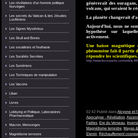
génèrerait des ouragans, 
Les révélations d'un homme politique
Norvégien
volcans, qui seraient le 
Les secrets du Vatican & des Jésuites
La planète changerait d'a
Lucifériens
Aujourd'hui, nous ne som
Les Signes Mystérieux
hypothèse sur laquell
activement.
Les Skull and Bones
Une baisse magnétique 
Les socialistes et l'euthasie
phénomène fait-il partie d
répondre les scientifiques.
Les Sociétés Secrètes
http://www.les-experts.com/article-960
Les Sumériens
Les Techniques de manipulation
Les Vaccins
Liban
Livres
02:42 Publié dans
Alcyone et 
Lobbying et Politique, Laboratoires
Pharmaceutique
Apocalyse - Révélation
,
Ascens
Failles
,
Ere du Verseau
,
Invers
Macron, Mensonges
Magnétisme terrestre
,
Mayas & 
Elenin
,
Réchauffement cosmiq
Magnétisme terrestre