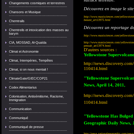
surface terrestre.
Changements cosmiques et terrestres
Découvrez en image le site
Chansons et Musique
http://www.maxisciences.com/yellowstone
beaute_art13975.html
Chemtrails
Découvrez un reportage de
Chemtreils et intoxication des masses au
barym
http://www.maxisciences.com/yellowstone
CIA, MOSSAD, Al-Quaïda
http://www.maxisciences.com/yellowstone/
pensait_art13974.html
D'autres sources :
Climat et Astronomie
Yellowstone Supervolcano
Climat, Intempéries, Tempêtes
http://news.discovery.com
110414.html
Climat, si on nous mentait !
"Yellowstone Supervolcan
ClimateGate/GIEC/COP21
News, April 14, 2011,
Codex Alimentarius
http://news.discovery.com
Colonisation, Antisémitisme, Racisme,
Immigration
110414.html
Communication
"Yellowstone Has Bulged
Communiqué
Geographic Daily News, 
Communiqué de presse
http://news.nationalgeographic.com/new