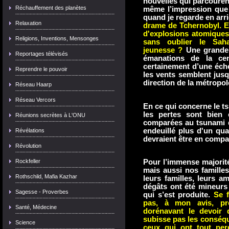
nouvelles qui parcourent
Réchauffement des planètes
même l’impression que
quand je regarde en arr
Relaxation
drame de Tchernobyl. E
d'explosions atomiques
Religions, Inventions, Mensonges
sans oublier le Sah
jeunesse
?
Une grande p
Reportages télévisés
émanations de la cen
certainement d’une éch
Reprendre le pouvoir
les vents semblent jusq
direction de la métropol
Réseau Haarp
Réseau Vercors
En ce qui concerne le ts
les pertes sont bien
Réunions secrètes à L'ONU
comparées au tsunami d
endeuillé plus d'un qua
Révélations
devraient être en compa
Révolution
Pour l’immense majorit
Rockfeller
mais aussi nos familles
Rothschild, Mafia Kazhar
leurs familles, leurs a
dégâts ont été mineurs
Sagesse - Proverbes
qui s’est produite.
Se fa
pas, à mon avis, pr
Santé, Médecine
dorénavant le devoir 
subisse pas les conséqu
Science
ceux qui ont tout per