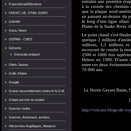
entraîné une première érup
France/Israël/Elections
à la croisée des chemins 
que la plaque nord-améric
FREXIT, UE, OTAN, EURO
en passant au-dessus du p
le long d'une ligne allant
GAFAM
Plaine de la Snake River, d
Gaza, News
Le point chaud s'est finale
GEIPAN - CNES
quelque 2 millions d'année
millions, 1,3 millions 
Génome
recouvert de cendre la moi
2500 et 1000 fois supérieu
Génocide préparé
Helens en 1980. D'autre 
entre ces deux événements e
Gilets Jaunes
70 000 ans.
Golfe d'Aden
Google
Le Norris Geyser Basin, l'
Grand rassemblement contre le N.O.M.
(
Grippe porcine ou aviaire
Guerres civiles
http://volcans.blogs-de-voy
Guerres, Armement, armées,
Hiérarchies Angéliques, Metatron