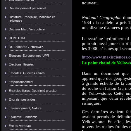
nouveau.
Développement personnel
Dictature Française, Mondiale et
National Geographic
donn
religieuse
1984 : la caldeira a pris 
une dizaine d'années plus t
Docteur Marc Vercoutère
DOM-TOM
Le système hydrothermal q
pourrait aussi jouer un r
Dr. Leonard G. Horowitz
les 3.000 séismes qui seco
Elections Européennes UPR
http://www.maxisciences.c
Le point chaud de Yellows
Elections Illégales
Dans un document que vi
Emeutes, Guerres civiles
apprend que des géophysic
Empoisonnement
à grande échelle de la co
de roche en fusion (au moi
Energies libres, électricité gratuite
de Yellowstone. Cette im
imposant que celui révélé
Engrais, pesticides..
sismiques.
Environnement, Nature
Ces dernières avaient fa
avaient permis de délimite
Epidémie, Pandémie
Yellowstone. En effet, le
Ere du Verseau
travers les roches froides 