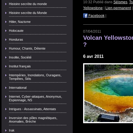
10:32 Publié dans
Séismes
,
T
Histoire secrète du monde
Yellowstone
|
Lien permanent
Histoire secrète du Monde
Facebook
|
Hitler, Nazisme
Holocaute
07/04/2011
Volcan Yellowston
Honduras
?
Humour, Chants, Détente
6 avr 2011
Insolite, Société
Institut français
Intempéries, Inondations, Ouragans,
Tempêtes, Séis
International
Internet, Cyber-attaques, Anonymus,
Espionnage, NS
Intrigues - Assassinats, Attentats
Inversion des pôles magnétiques,
Anomalies, Brèche
Irak