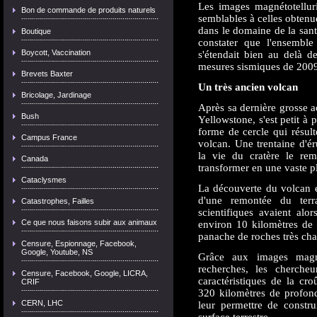
Les images magnétotelluri
Bon de commande de produits naturels
semblables à celles obten
dans le domaine de la sant
Boutique
constater que l'ensemble
Boycott, Vaccination
s'étendait bien au delà de
mesures sismiques de 200
Brevets Baxter
Un très ancien volcan
Bricolage, Jardinage
Après sa dernière grosse a
Bush
Yellowstone, s'est petit à 
forme de cercle qui résult
Campus France
volcan. Une trentaine d'é
la vie du cratère le rem
Canada
transformer en une vaste p
Cataclysmes
La découverte du volcan e
d'une remontée du terr
Catastrophes, Failles
scientifiques avaient al
Ce que nous faisons subir aux animaux
environ 10 kilomètres de 
panache de roches très ch
Censure, Espionnage, Facebook,
Google, Youtube, NS
Grâce aux images magnét
recherches, les chercheu
Censure, Facebook, Google, LICRA,
caractéristiques de la cro
CRIF
320 kilomètres de profond
CERN, LHC
leur permettre de constr