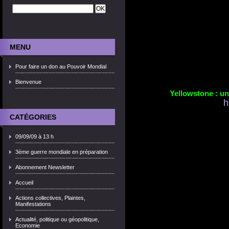
MENU
Pour faire un don au Pouvoir Mondial
Bienvenue
Yellowstone : un
h
CATÉGORIES
09/09/09 à 13 h
3ème guerre mondiale en préparation
Abonnement Newsletter
Accueil
Actions collectives, Plaintes,
Manifestations
Actualité, politique ou géopolitique,
Economie