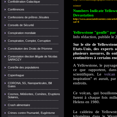
Confédération Galactique
science/
Conférences
Numbers Indicate Yellow
Devastation
Confessions de prêtres Jésuites
http://www.associatedcontent.com/art
cat=8
Conseils de Sécurité
Yellowstone "gonflé" pa
Conspiration mondiale
Info rédaction, publiée le 
Conspiration, Complot, Corruption
Sur le site de Yellowsto
Etats-Unis, des experts 
Constitution des Droits de l'Homme
plusieurs mesures, ils ont
Contestation élection illégale de Nicolas
centimètres à certains en
SARKOZY
A Yellowstone, le paysag
Contrôle des populations
ce que rapportent, da
scientifiques. Le
volcan
Copenhague
inspiration" et aurait, p
endroits.
CORONA, 5G, Nanoparticules, Bill
Gates
Ce volcan, qui bouillonn
Cosmos, Météorites, Comètes, Eruptions
furent à chaque fois mill
Solaires,
Helens en 1980.
Crash alimentaire
La caldeira de Yellows
Crimes contre l'humanité, Eugénisme
kilomètres dans le Wyom