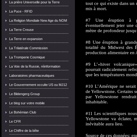
La prière Universelle pour la Terre
tout ce qui existe dans un
mis à mort.
La Puce - RFID
#7 Une éruption à gr
La Religion Mondiale New Age du NOM
éventuellement jeter une
La Terre Creuse
mètre de profondeur jusqu
La Terre en expansion
#8 Une éruption à grande 
totalité du Midwest des 
La Trilatérale Commission
production alimentaire en 
La Tromperie Cosmique
#9 L’«hiver volcanique
La Voix de la Russie, réinformation
pourrait radicalement refro
que les températures mondi
Laboratoires pharmaceutiques
Le Gouvernement occulte US ou MJ12
#10 L’Amérique ne serait
de Yellowstone. Certains s
Le Bildengerg Group
par Yellowstone rendrait
inhabitable.
Le blog sur votre mobile
Le Bohémian Club
#11 Les scientifiques nous
Yellowstone va éclater, 
Le CFR
inévitable aura lieu.
Le Chiffre de la bête
Source de ces données: e