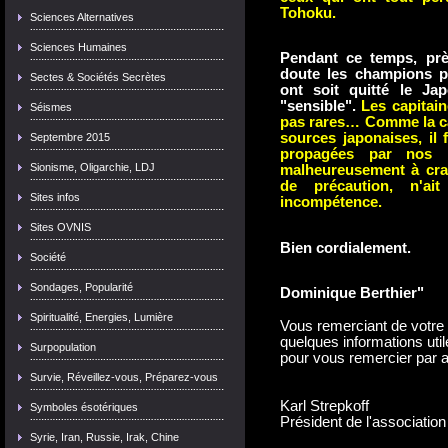
Tohoku.
Sciences Alternatives
Sciences Humaines
Pendant ce temps, prè
doute les champions pa
Sectes & Sociétés Secrètes
ont soit quitté le Ja
"sensible".
Les capitain
Séismes
pas rares… Comme la ca
sources japonaises, il 
Septembre 2015
propagées par nos m
Sionisme, Oligarchie, LDJ
malheureusement à crai
de précaution, n'ai
Sites infos
incompétence.
Sites OVNIS
Bien cordialement.
Société
Sondages, Popularité
Dominique Berthier"
Spiritualité, Energies, Lumière
Vous remerciant de votre 
quelques informations util
Surpopulation
pour vous remercier par 
Survie, Réveillez-vous, Préparez-vous
Karl Strepkoff
Symboles ésotériques
Président de l'associatio
Syrie, Iran, Russie, Irak, Chine