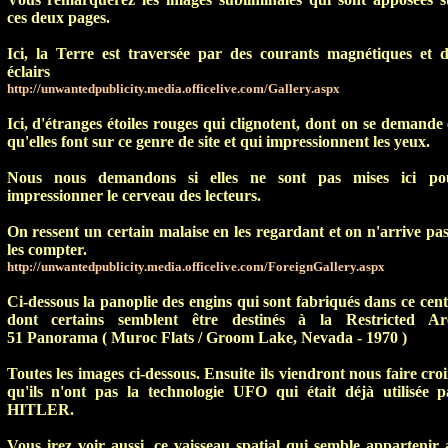
ces deux pages.
Ici, la Terre est traversée par des courants magnétiques et d
éclairs
http://unwantedpublicity.media.officelive.com/Gallery.aspx
Ici, d'étranges étoiles rouges qui clignotent, dont on se demande
qu'elles font sur ce genre de site et qui impressionnent les yeux.
Nous nous demandons si elles ne sont pas mises ici po
impressionner le cerveau des lecteurs.
On ressent un certain malaise en les regardant et on n'arrive pas
les compter.
http://unwantedpublicity.media.officelive.com/ForeignGallery.aspx
Ci-dessous la panoplie des engins qui sont fabriqués dans ce cent
dont certains semblent être destinés à la Restricted Ar
51
Panorama ( Muroc Flats / Groom Lake, Nevada - 1970 )
Toutes les images ci-dessous. Ensuite ils viendront nous faire cro
qu'ils n'ont pas la technologie UFO qui était déjà utilisée p
HITLER.
Vous irez voir aussi, ce vaisseau spatial qui semble appartenir 