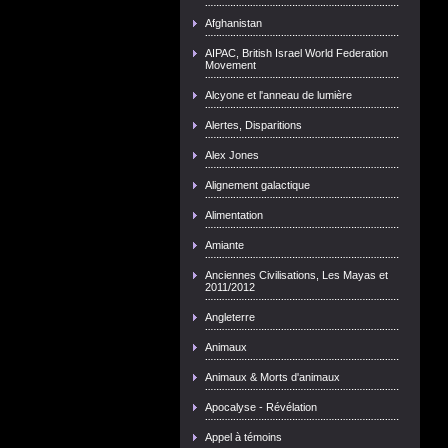
Afghanistan
AIPAC, British Israel World Federation
Movement
Alcyone et l'anneau de lumière
Alertes, Disparitions
Alex Jones
Alignement galactique
Alimentation
Amiante
Anciennes Civilisations, Les Mayas et
2011/2012
Angleterre
Animaux
Animaux & Morts d'animaux
Apocalyse - Révélation
Appel à témoins