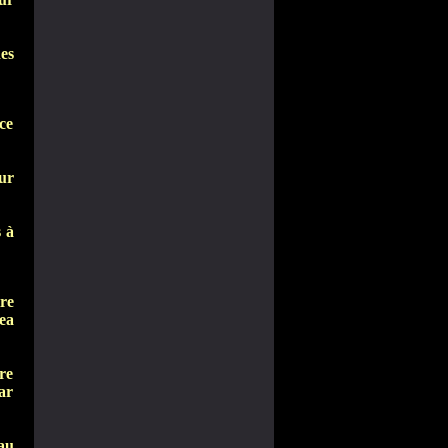
es
 ce
ur
 à
re
ea
ire
ar
au