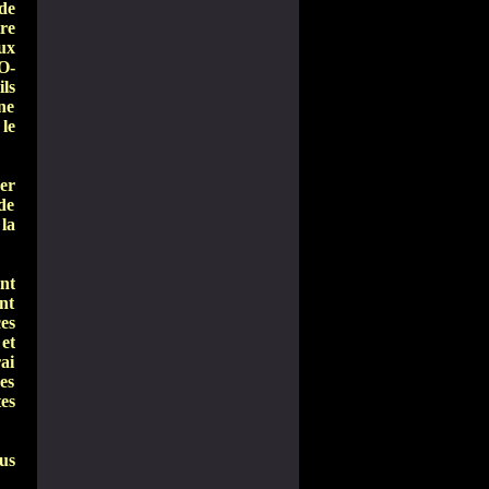
de
re
ux
O-
ls
ne
 le
er
de
la
nt
ent
es
et
rai
es
es
us