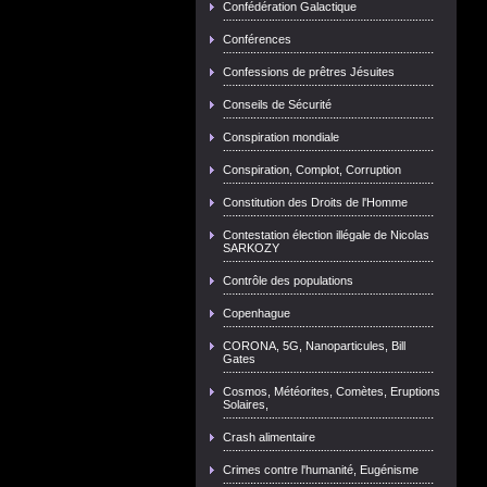
Confédération Galactique
Conférences
Confessions de prêtres Jésuites
Conseils de Sécurité
Conspiration mondiale
Conspiration, Complot, Corruption
Constitution des Droits de l'Homme
Contestation élection illégale de Nicolas
SARKOZY
Contrôle des populations
Copenhague
CORONA, 5G, Nanoparticules, Bill
Gates
Cosmos, Météorites, Comètes, Eruptions
Solaires,
Crash alimentaire
Crimes contre l'humanité, Eugénisme