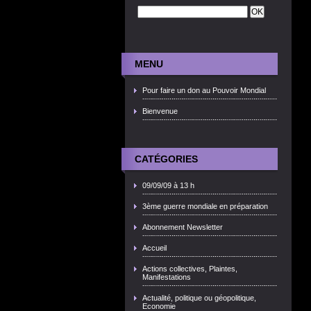
MENU
Pour faire un don au Pouvoir Mondial
Bienvenue
CATÉGORIES
09/09/09 à 13 h
3ème guerre mondiale en préparation
Abonnement Newsletter
Accueil
Actions collectives, Plaintes,
Manifestations
Actualité, politique ou géopolitique,
Economie