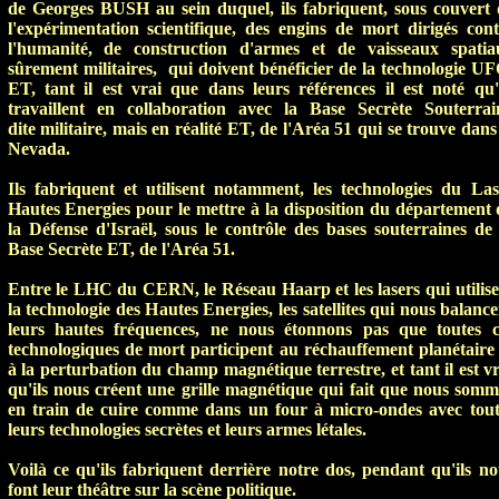
de Georges BUSH au sein duquel, ils fabriquent, sous couvert 
l'expérimentation scientifique, des engins de mort dirigés cont
l'humanité, de construction d'armes et de vaisseaux spatia
sûrement militaires, qui doivent bénéficier de la technologie UF
ET, tant il est vrai que dans leurs références il est noté qu'i
travaillent en collaboration avec la Base Secrète Souterrai
dite militaire, mais en réalité ET, de l'Aréa 51 qui se trouve dans
Nevada.
Ils fabriquent et utilisent notamment, les technologies du Las
Hautes Energies pour le mettre à la disposition du département 
la Défense d'Israël, sous le contrôle des bases souterraines de 
Base Secrète ET, de l'Aréa 51.
Entre le LHC du CERN, le Réseau Haarp et les lasers qui utilise
la technologie des Hautes Energies, les satellites qui nous balanc
leurs hautes fréquences, ne nous étonnons pas que toutes c
technologiques de mort participent au réchauffement planétaire 
à la perturbation du champ magnétique terrestre, et tant il est v
qu'ils nous créent une grille magnétique qui fait que nous somm
en train de cuire comme dans un four à micro-ondes avec tout
leurs technologies secrètes et leurs armes létales.
Voilà ce qu'ils fabriquent derrière notre dos, pendant qu'ils no
font leur théâtre sur la scène politique.