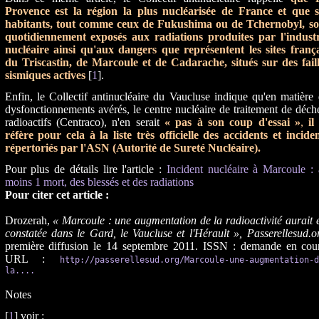
Provence est la région la plus nucléarisée de France et que s
habitants, tout comme ceux de Fukushima ou de Tchernobyl, so
quotidiennement exposés aux radiations produites par l'industr
nucléaire ainsi qu'aux dangers que représentent les sites frança
du Triscastin, de Marcoule et de Cadarache, situés sur des faill
sismiques actives
[
1
].
Enfin, le Collectif antinucléaire du Vaucluse indique qu'en matière
dysfonctionnements avérés, le centre nucléaire de traitement de déch
radioactifs (Centraco), n'en serait
« pas à son coup d'essai »
,
il
réfère pour cela à la liste très officielle des accidents et incide
répertoriés par l'ASN (Autorité de Sureté Nucléaire).
Pour plus de détails lire l'article :
Incident nucléaire à Marcoule :
moins 1 mort, des blessés et des radiations
Pour citer cet article :
Drozerah,
« Marcoule : une augmentation de la radioactivité aurait 
constatée dans le Gard, le Vaucluse et l'Hérault », Passerellesud.o
première diffusion le 14 septembre 2011. ISSN : demande en cour
URL :
http://passerellesud.org/Marcoule-une-augmentation-d
la....
Notes
[
1
] voir :