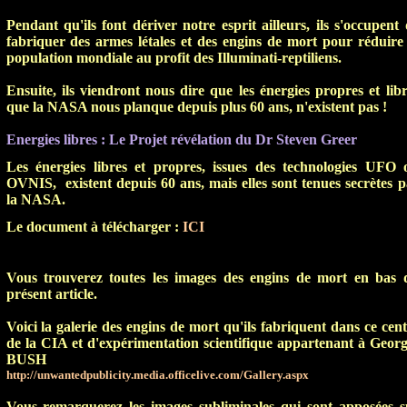
Pendant qu'ils font dériver notre esprit ailleurs, ils s'occupent
fabriquer des armes létales et des engins de mort pour réduire 
population mondiale au profit des Illuminati-reptiliens.
Ensuite, ils viendront nous dire que les énergies propres et libr
que la NASA nous planque depuis plus 60 ans, n'existent pas !
Energies libres : Le Projet révélation du Dr Steven Greer
Les énergies libres et propres, issues des technologies UFO 
OVNIS, existent depuis 60 ans, mais elles sont tenues secrètes p
la NASA.
Le document à télécharger
:
I
CI
Vous trouverez toutes les images des engins de mort en bas 
présent article.
Voici la galerie des engins de mort qu'ils fabriquent dans ce cen
de la CIA et d'expérimentation scientifique appartenant à Georg
BUSH
http://unwantedpublicity.media.
officelive.com/Gallery.aspx
Vous remarquerez les images subliminales qui sont apposées s