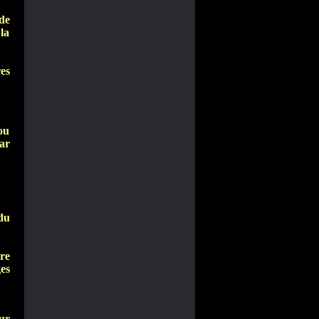
 de
la
es
ou
ar
du
tre
es
ur