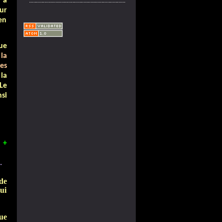
 a
ur
en
ue
s
la
es
la
Le
si
s
+
.
de
ui
ue