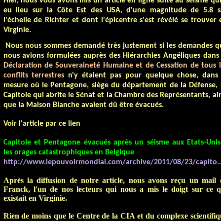
Hier, nous vous avons mis un article en ligne suite au séisme qui
eu lieu sur la Côte Est des USA, d'une magnitude de 5.8 s
l'échelle de Richter et dont l'épicentre s'est révélé se trouver 
Virginie.
Nous nous sommes demandé très justement si les demandes q
nous avions formulées auprès des Hiérarchies Angéliques dan
Déclaration
de Souveraineté Humaine et de Cessation de tous l
conflits terrestres
n'y étaient pas pour quelque chose, dans 
mesure où le Pentagone, siège du département de la Défense,
Capitole qui abrite le Sénat et la Chambre des Représentants, ain
que la Maison Blanche avaient dû être évacués.
V
o
i
r
l'article par
ce lien
Capitole
et Pentagone évacués après
un séisme aux Etats-Uni
les orages catastrophiques en Belgique
http://www.lepouvoirmondial.com/archive/2011/08/23/capito..
Après la diffusion de notre article, nous avons reçu un mail 
Franck, l'un de nos lecteurs qui nous a mis le doigt sur ce q
existait en Virginie.
Rien de moins que le Centre de la CIA et du complexe scientifiq