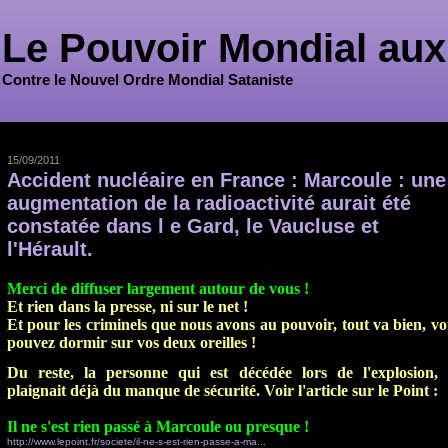
Le Pouvoir Mondial aux
Contre le Nouvel Ordre Mondial Sataniste
15/09/2011
Accident nucléaire en France : Marcoule : une
augmentation de la radioactivité aurait été
constatée dans l e Gard, le Vaucluse et
l'Hérault.
Merci de diffuser largement autour de vous !
Et rien dans la presse, ni sur le net !
Et pour les criminels que nous avons au pouvoir, tout va bien, vo
pouvez dormir sur vos deux oreilles !
Du reste, la personne qui est décédée lors de l'explosion, 
plaignait déjà du manque de sécurité.
Voir l'article sur le Point :
Il ne s'est rien passé à Marcoule ou presque !
http://www.lepoint.fr/societe/il-ne-s-est-rien-passe-a-ma...