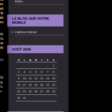
Action,...
es
nt
ie
is
LE BLOG SUR VOTRE
es
MOBILE
L'adresse Internet
 de
ets
 se
nts
AOÛT 2026
 au
D
L
M
M
J
V
S
1
2
3
4
5
6
7
8
été
9
10
11
12
13
14
15
rg
,
16
17
18
19
20
21
22
s.
e-
23
24
25
26
27
28
29
30
31