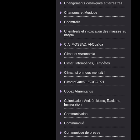
Changements cosmiques et terrestres
Chansons et Musique
Chemtrails
Chemtreils et intoxication des masses au
barym
CIA, MOSSAD, Al-Quaïda
Climat et Astronomie
Climat, Intempéries, Tempêtes
Climat, si on nous mentait !
ClimateGate/GIEC/COP21
Codex Alimentarius
Colonisation, Antisémitisme, Racisme,
Immigration
Communication
Communiqué
Communiqué de presse