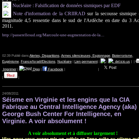
Nucléaire : Falsification de données sismiques par EDF
Note d'information de la CRIIRAD
sur la secousse sismique
magnitude 4,5 ressentie dans le sud de l'Ardèche en date du 3 Ao
2011.
http://passerellesud.org/Marcoule-une-augmentation-de-la....
02:39 Publié dans
Alertes, Disparitions
,
Armes silencieuses, Espionnage
,
Bioterrorisme,
Eugénisme
,
France/Israël/Elections
,
Nucléaire
|
Lien permanent
|
|
del.icio.us
|
|
Imprimer
|
Digg
|
Facebook
|
|
|
|
24/08/2011
Séisme en Virginie et les engins que la CIA
Fabrique au Central Intelligence Agency (aka)
George Bush Center For Intelligence, en
Virginie. A voir absolument !
A voir absolument et à diffuser largement !