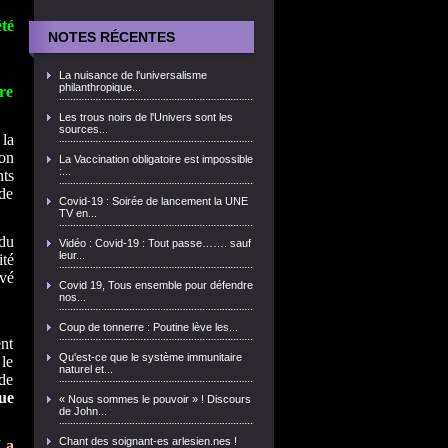
té
NOTES RÉCENTES
La nuisance de l'universalisme
philanthropique...
re
Les trous noirs de l'Univers sont les
sources...
 la
ion
La Vaccination obligatoire est impossible
:...
nts
de
Covid-19 : Soirée de lancement la UNE
TV en...
du
Vidéo : Covid-19 : Tout passe……. sauf
leur...
ité
evé
Covid 19, Tous ensemble pour défendre
nos...
Coup de tonnerre : Poutine lève les...
ent
Qu'est-ce que le système immunitaire
 le
naturel et...
 de
ue
« Nous sommes le pouvoir » ! Discours
de John...
Chant des soignant-es arlesien.nes !
La