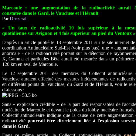
Marcoule : une augmentation de la radioactivité aurait é
constatée dans le Gard, le Vaucluse et l'Hérault
Par
Drozerah
« Un taux de radioactivité 10 fois supérieur à la mesu
quotidienne sur Avignon et 4 fois supérieur au pied du Ventoux »
D'après un article publié le 13 septembre 2011 sur le site internet de
coordination Antinucléaire Sud-Est (voir plus bas), une « augmentat
anormale » de la radioactivité portant sur la détection de rayonneme
X, Gamma et particules Bêta aurait été mesurée dans un périmètre 
120 km en aval de Marcoule.
Le 12 septembre 2011 des membres du Collectif antinucléaire 
Vaucluse auraient effectué des mesures indépendantes de radioactiv
en différents points du Vaucluse, du Gard et de l'Hérault, voir le rel
ci-dessous :
Sans « explication crédible » de la part des responsables de l'accid
nucléaire de Marcoule et devant le poids du lobby nucléaire français,
Collectif antinucléaire indique que la cause de cette augmentation
radioactivité
pourrait être directement liée à l'explosion surven
dans le Gard.
Dans ce même article, le Collectif antinucléaire rappelle
que 