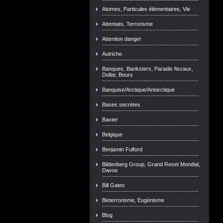
Atomes, Particules élémentaires, Vie
Attentats, Terrorisme
Attention danger
Autriche
Banques, Banksters, Paradis fiscaux,
Dollar, Bours
Banquise/Arctique/Antarctique
Bases secrètes
Baxter
Belgique
Benjamin Fulford
Bildenberg Group, Grand Reset Mondial,
Davos
Bill Gates
Bioterrorisme, Eugénisme
Blog