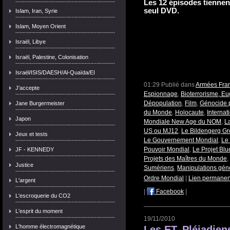
Les 12 épisodes tienne
seul DVD.
Islam, Iran, Syrie
Islam, Moyen Orient
Israël, Libye
Israël, Palestine, Colonisation
Israël/ISIS/DAESH/Al-Quaïda/EI
01:29 Publié dans
Armées Fran
J'accepte
Espionnage
,
Bioterrorisme, E
Dépopulation
,
Film
,
Génocide 
Jane Burgermeister
du Monde
,
Holocaute
,
Internat
Japon
Mondiale New Age du NOM
,
L
US ou MJ12
,
Le Bildengerg G
Jeux et tests
Le Gouvernement Mondial
,
Le 
Pouvoir Mondial
,
Le Projet Bl
JF - KENNEDY
Projets des Maîtres du Monde
,
Justice
Sumériens
,
Manipulations gén
Ordre Mondial
|
Lien permanen
L'argent
|
Facebook
|
L'escroquerie du CO2
L'esprit du moment
19/11/2010
L'homme électromagnétique
Les ET, Pléiadiens