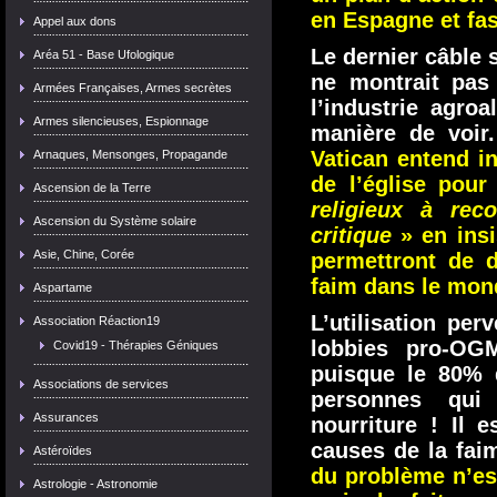
en Espagne et fas
Appel aux dons
Le dernier câble 
Aréa 51 - Base Ufologique
ne montrait pas
Armées Françaises, Armes secrètes
l’industrie agro
Armes silencieuses, Espionnage
manière de voir
Vatican entend i
Arnaques, Mensonges, Propagande
de l’église pou
Ascension de la Terre
religieux à rec
Ascension du Système solaire
critique
» en insi
Asie, Chine, Corée
permettront de 
faim dans le mo
Aspartame
L’utilisation pe
Association Réaction19
lobbies pro-OGM
Covid19 - Thérapies Géniques
puisque le 80% 
Associations de services
personnes qui
Assurances
nourriture ! Il 
causes de la faim
Astéroïdes
du problème n’es
Astrologie - Astronomie