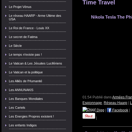
Time Travel
Le Projet Vénus
Le réseau HAARP - Arme Ultime des
Nikola Tesla The Ph
USA
Le Roi de France - Louis XX
Le secret de Fatima
Le Siècle
Le temps n'existe pas !
Le Vatican & Les Jésuites Lucifériens
Le Vatican et la politique
Les Alliés de l'Humanité
Les ANNUNAKIS
01:54 Publié dans
Armées Fran
Les Banques Mondiales
Espionnage
,
Réseau Haarp
|
L
Les Cartels
Digg
|
Facebook
|
Les Energies Propres existent !
|
Les enfants Indigos