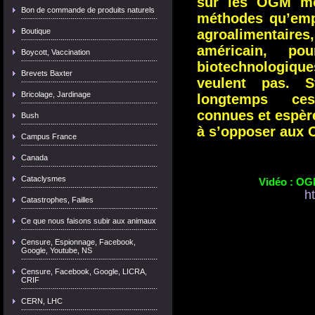
sur les OGM mo
Bon de commande de produits naturels
méthodes qu’empl
Boutique
agroalimentaires
américain, po
Boycott, Vaccination
biotechnologique
Brevets Baxter
veulent pas. 
Bricolage, Jardinage
longtemps ces
connues et espèr
Bush
à s’opposer aux 
Campus France
Canada
Cataclysmes
Vidéo : OGM
ht
Catastrophes, Failles
Ce que nous faisons subir aux animaux
Censure, Espionnage, Facebook,
Google, Youtube, NS
Censure, Facebook, Google, LICRA,
CRIF
CERN, LHC