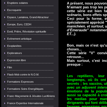
Eruptions solaires
A présent, nous pouvons
N'aimant pas trop les p
Escroquerie
cette série est bien f
scénario, bons effets sp
Espace, Laniakea, Grand Attracteur
Ceci pour la forme, e
spécialement apprécié 
Europe, Euro, CEDH
manichéen, et surtout, 
d'Émeraude" notamment
Eveil, Prière, Révolution spirituelle
ET...).
Evènement artistique
Bon, mais ce n'est qu'un
Exoplanètes
choses...
Cette série "V" convi
Explorateurs
retrouve...
Expression libre
Mais surtout, c'est in
presque :
Film
Flasb Mob contre le N.O.M.
Les reptiliens, leu
longtemps, où ils ont
Formations Expresses
secrets ; les vaccins, u
avec un adjuvent inter
Formations Soins Energétiques
émotions de la popula
aussi sa capacité à cro
Franc-Maçonnerie & Jésuites Lucifériens
les medias pour manip
dirigeants qui font délib
France Expertise Internationale
fausses agressions sous