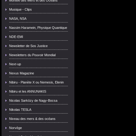
Montée des Mers et des Océans
Musique - Clips
NASA, NSA
Nassim Haramein, Physique Quantique
NDE-EMI
Newsletter de Sos Justice
Newsletters du Pouvoir Mondial
Next-up
Nexus Magazine
Nibiru - Planète X ou Nemesis, Elenin
Nibiru et les ANNUNAKIS
Nicolas Sarközy de Nagy-Bocsa
Nikolas TESLA
Niveau des mers & des océans
Norvège