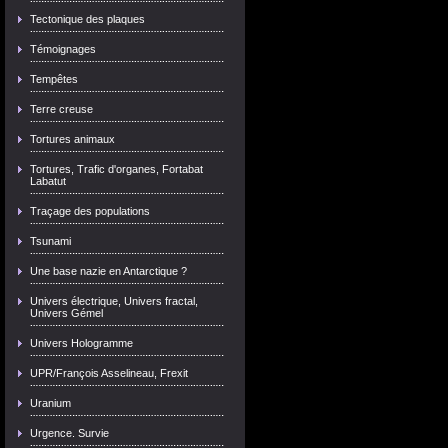
Tectonique des plaques
Témoignages
Tempêtes
Terre creuse
Tortures animaux
Tortures, Trafic d'organes, Fortabat
Labatut
Traçage des populations
Tsunami
Une base nazie en Antarctique ?
Univers électrique, Univers fractal,
Univers Gémel
Univers Hologramme
UPR/François Asselineau, Frexit
Uranium
Urgence. Survie