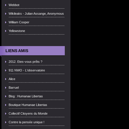
Webbot
Wikileaks - Julian Assange, Anonymous
William Cooper
Yellowstone
LIENS AMIS
2012. Etes-vous prêts ?
911 NWO - L'observatoire
Alice
Barruel
Blog : Humanae Libertas
Boutique Humanae Libertas
Collectif Citoyens du Monde
Contre la pensée unique !