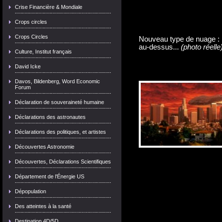
Crise Financière & Mondiale
Crops circles
Crops Circles
Nouveau type de nuage : l'
au-dessus...
(photo réelle
Culture, Institut français
David Icke
Davos, Bildenberg, Word Economic
Forum
Déclaration de souveraineté humaine
Déclarations des astronautes
Déclarations des politiques, et artistes
Découvertes Astronomie
Découvertes, Déclarations Scientifiques
Département de l'Énergie US
Dépopulation
Des atteintes à la santé
Destination 4D/5D