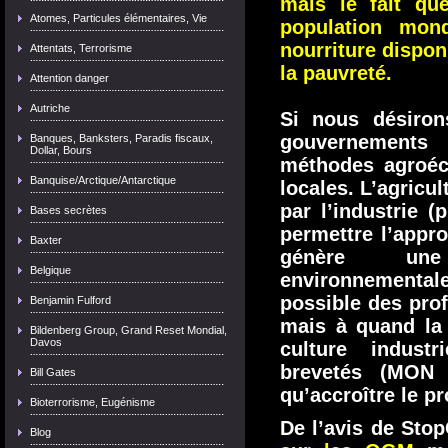
mais le fait qu
Atomes, Particules élémentaires, Vie
population mon
nourriture dispon
Attentats, Terrorisme
la pauvreté.
Attention danger
Autriche
Si nous désiron
gouvernements
Banques, Banksters, Paradis fiscaux,
Dollar, Bours
méthodes agroéco
Banquise/Arctique/Antarctique
locales. L’agricul
par l’industrie 
Bases secrètes
permettre l’appr
Baxter
génère une
Belgique
environnementa
possible des prof
Benjamin Fulford
mais à quand la 
Bildenberg Group, Grand Reset Mondial,
Davos
culture industr
brevetés (MON 
Bill Gates
qu’accroître le p
Bioterrorisme, Eugénisme
De l’avis de St
Blog