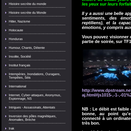
les yeux sur leurs forfa
Histoire secrète du monde
Histoire secrète du Monde
Il y a aussi une belle a
sentiments, des émot
Hitler, Nazisme
reptiliens), et la ca
émotions, y compris aux r
Holocaute
Vous pouvez visionner c
Honduras
partie de soirée, sur TF1
Humour, Chants, Détente
Insolite, Société
Institut français
Intempéries, Inondations, Ouragans,
Tempêtes, Séis
International
http://www.dpstream.net
aj.html#js1015-,-1-,-01%
Internet, Cyber-attaques, Anonymus,
Espionnage, NS
Intrigues - Assassinats, Attentats
NB : Le débit est faible 
bonne, au point qu'e
Inversion des pôles magnétiques,
connecté à un ordinate
Anomalies, Brèche
très bon.
Irak