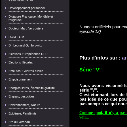
Développement personnel
Dictature Française, Mondiale et
religieuse
Nuages artificiels pour ca
Docteur Marc Vercoutère
épisode 12)
DOM-TOM
Dr. Leonard G. Horowitz
Elections Européennes UPR
Plus d'infos sur :
ar
Elections Illégales
Série "V"
Emeutes, Guerres civiles
Empoisonnement
Nous avons visionné l
Energies libres, électricité gratuite
série "V".
C'est étonnant, lors de 
Engrais, pesticides..
pas idée de ce que pouv
pas compris ce qui nous
Environnement, Nature
Comme quoi, il n'y a pas 
Epidémie, Pandémie
voir
...
Ere du Verseau