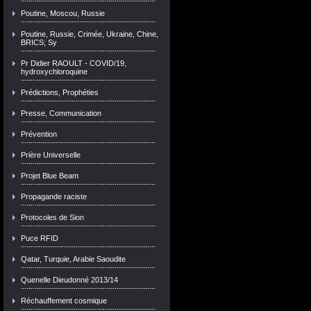
Poutine, Moscou, Russie
Poutine, Russie, Crimée, Ukraine, Chine,
BRICS; Sy
Pr Didier RAOULT - COVID/19,
hydroxychloroquine
Prédictions, Prophéties
Presse, Communication
Prévention
Prière Universelle
Projet Blue Beam
Propagande raciste
Protocoles de Sion
Puce RFID
Qatar, Turquie, Arabie Saoudite
Quenelle Dieudonné 2013/14
Réchauffement cosmique