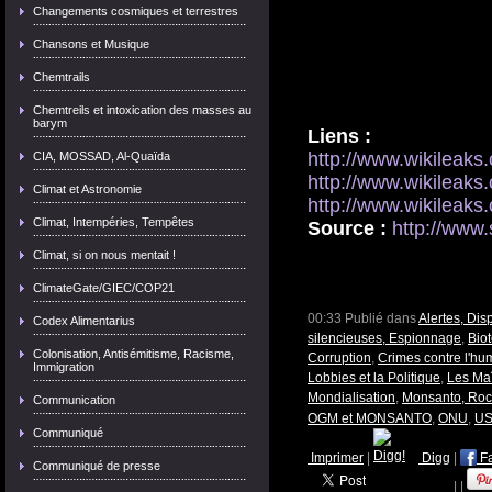
Changements cosmiques et terrestres
Chansons et Musique
Chemtrails
Chemtreils et intoxication des masses au
barym
Liens :
http://www.wikileak
CIA, MOSSAD, Al-Quaïda
http://www.wikileak
Climat et Astronomie
http://www.wikileak
Climat, Intempéries, Tempêtes
Source :
http://www
Climat, si on nous mentait !
ClimateGate/GIEC/COP21
00:33 Publié dans
Alertes, Dis
Codex Alimentarius
silencieuses, Espionnage
,
Bio
Colonisation, Antisémitisme, Racisme,
Corruption
,
Crimes contre l'h
Immigration
Lobbies et la Politique
,
Les Ma
Mondialisation
,
Monsanto, Rocke
Communication
OGM et MONSANTO
,
ONU
,
US
Communiqué
Imprimer
|
Digg
|
F
Communiqué de presse
|
|