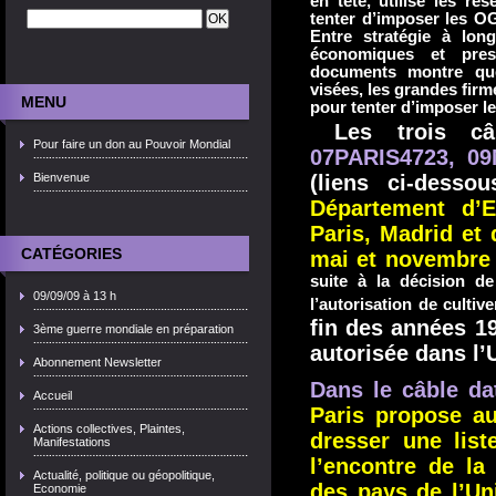
en tête, utilise les r
tenter d’imposer les O
Entre stratégie à long
économiques et pres
documents montre qu
visées, les grandes firm
MENU
pour tenter d’imposer l
Les trois câ
Pour faire un don au Pouvoir Mondial
07PARIS4723
,
09
Bienvenue
(liens ci-desso
Département d’
Paris, Madrid et
CATÉGORIES
mai et novembre 
suite à la décision d
09/09/09 à 13 h
l’autorisation de culti
fin des années 1
3ème guerre mondiale en préparation
autorisée dans l
Abonnement Newsletter
Dans le câble da
Accueil
Paris propose a
Actions collectives, Plaintes,
dresser une list
Manifestations
l’encontre de la
Actualité, politique ou géopolitique,
des pays de l’Un
Economie