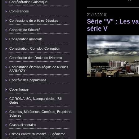
Confédération Galactique
Conférences
21/12/2010
Série "V" : Les v
Confessions de prêtres Jésuites
série V
Conseils de Sécurité
Conspiration mondiale
Conspiration, Complot, Corruption
Constitution des Droits de l'Homme
Contestation élection illégale de Nicolas
SARKOZY
Contrôle des populations
Copenhague
CORONA, 5G, Nanoparticules, Bill
Gates
Cosmos, Météorites, Comètes, Eruptions
Solaires,
Crash alimentaire
Crimes contre l'humanité, Eugénisme