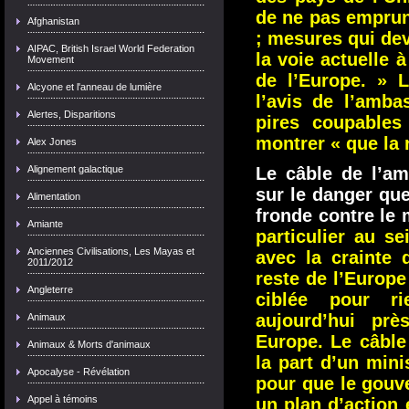
de ne pas emprun
Afghanistan
; mesures qui de
AIPAC, British Israel World Federation
la voie actuelle à
Movement
de l’Europe. » L
Alcyone et l'anneau de lumière
l’avis de l’amba
Alertes, Disparitions
pires coupables
montrer « que la r
Alex Jones
Alignement galactique
Le câble de l’a
sur le danger qu
Alimentation
fronde contre le
Amiante
particulier au s
Anciennes Civilisations, Les Mayas et
avec la crainte 
2011/2012
reste de l’Europe
Angleterre
ciblée pour ri
aujourd’hui p
Animaux
Europe. Le câbl
Animaux & Morts d'animaux
la part d’un min
Apocalyse - Révélation
pour que le gouv
Appel à témoins
un plan d’action