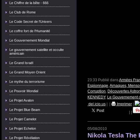
Le Chiffre de la bête - 666
Le Club de Rome
Le Code Secret de l'Univers
Le coffre fort de l'Humanité
Le Gouvernement Mondial
Le gouvernement satellite et occulte
américain
Le Grand Israël
Le Grand Moyen Orient
23:33 Publié dans
Armées Fran
Le mythe du terrorisme
Espionnage
,
Arnaques, Menso
Corruption
,
Découvertes Astro
Le Pouvoir Mondial
KENNEDY
,
Le Gouvernement o
Le Projet Avalon
del.icio.us
|
|
Imprimer
|
Le Projet Blue Beam
|
|
Le Projet Camelot
05/08/2010
Le Projet Echelon
Nikola Tesla The
Le Projet Révélation