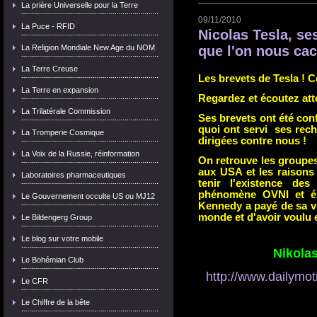
La prière Universelle pour la Terre
09/11/2010
La Puce - RFID
Nicolas Tesla, se
que l'on nous cac
La Religion Mondiale New Age du NOM
La Terre Creuse
Les brevets de Tesla ! 
La Terre en expansion
Regardez et écoutez att
La Trilatérale Commission
Ses brevets ont été conf
quoi ont servi ses rech
La Tromperie Cosmique
dirigées contre nous !
La Voix de la Russie, réinformation
On retrouve les groupe
aux USA et les raisons 
Laboratoires pharmaceutiques
tenir l'existence des
phénomène OVNI et él
Le Gouvernement occulte US ou MJ12
Kennedy a payé de sa vie
monde et d'avoir voulu 
Le Bildengerg Group
Le blog sur votre mobile
Nikolas
Le Bohémian Club
http://www.dailymot
Le CFR
Le Chiffre de la bête