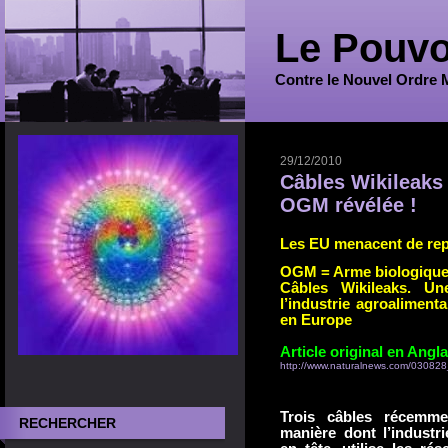
Le Pouvo
Contre le Nouvel Ordre 
29/12/2010
Câbles Wikileaks
OGM révélée !
Les EU menacent de repr
OGM = Arme biologique d
Câbles Wikileaks. U
l’industrie agroalimen
en Europe
Article original en Angla
http://www.naturalnews.com/03082
Trois câbles récemmen
RECHERCHER
manière dont l’industr