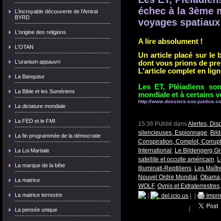
échec à la 3ème m
L'incroyable découverte de l'Amiral
BYRD
voyages spatiaux
L'origine des religions
A lire absolument !
L'OTAN
Un article placé sur le
L'uranium appauvri
dont vous prions de pr
L'article complet en lig
La Banquise
Les ET, Pléiadiens son
La Bible et les Sumériens
mondiale et à certains 
http://www.dossiers-sos-justice.co
La dictature mondiale
La FED et le FMI
15:36 Publié dans
Alertes, Dis
silencieuses, Espionnage
,
Bil
La fin programmée de la démocratie
Conspiration, Complot, Corrup
International
,
Le Bildengerg G
La Loi Martiale
satellite et occulte américain
,
L
La marque de la bête
Illuminati-Reptiliens
,
Les Maît
Nouvel Ordre Mondial
,
Obama,
La matrice
WOLF
,
Ovnis et Extraterrestres
La matrice terrestre
|
del.icio.us
|
|
Impri
|
La pensée unique