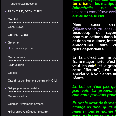
terrorisme
;
les manipula
France/Israël/Elections
(chemtrails ou n
FREXIT, UE, OTAN, EURO
sciences.com/fr/news/t/cli
arrive dans le ciel...
GAFAM
Mais aussi de
Gaza, News
(
http://www.dailymotion.co
beaucoup de rayo
GEIPAN - CNES
communications dans le
et dans sa culture, inte
Génome
endoctriner, faire
Génocide préparé
gens dépendants...
En fait, c'est comme p
Gilets Jaunes
franc-maçonnerie, c'est
Golfe d'Aden
veut les voir
*
, et la gra
cette "fiction", juste 
Google
spéciaux, à voir entre u
réalité"...
Grand rassemblement contre le N.O.M.
En fait, ce n'est pas qu
Grippe porcine ou aviaire
pas voir. La preuve, 
que nous publions pour 
Guerres civiles
Ils ont le droit de ferm
Guerres, Armement, armées,
l'image d'Épinal qu'ils 
mais si tout le monde f
Hiérarchies Angéliques, Metatron
encore de beaux jours d