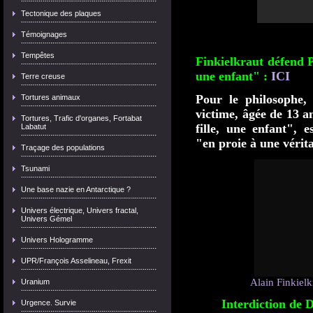
Tectonique des plaques
Témoignages
Tempêtes
Finkielkraut défend Po
une enfant" :
ICI
Terre creuse
Pour le philosophe,
Tortures animaux
victime, âgée de 13 an
Tortures, Trafic d'organes, Fortabat
fille, une enfant", e
Labatut
"en proie à une vérit
Traçage des populations
Tsunami
Une base nazie en Antarctique ?
Univers électrique, Univers fractal,
Univers Gémel
Univers Hologramme
UPR/François Asselineau, Frexit
Alain Finkielk
Uranium
Interdiction de 
Urgence. Survie