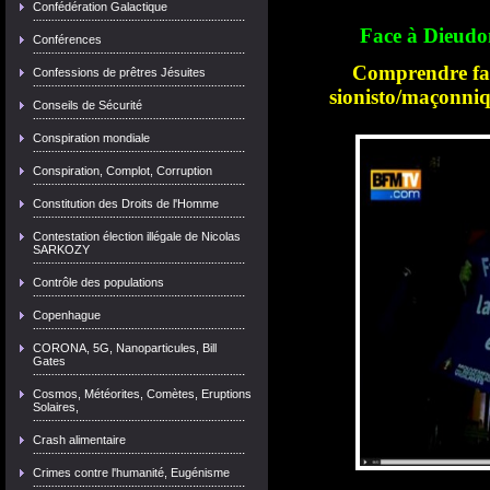
Confédération Galactique
Face à Dieudo
Conférences
Comprendre fa
Confessions de prêtres Jésuites
sionisto/maçonni
Conseils de Sécurité
Conspiration mondiale
Conspiration, Complot, Corruption
Constitution des Droits de l'Homme
Contestation élection illégale de Nicolas
SARKOZY
Contrôle des populations
Copenhague
CORONA, 5G, Nanoparticules, Bill
Gates
Cosmos, Météorites, Comètes, Eruptions
Solaires,
Crash alimentaire
Crimes contre l'humanité, Eugénisme