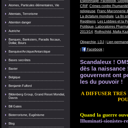
Espionnage, Facebook, Google
Atomes, Particules élémentaires, Vie
CRIF
,
Crimes contre l'humanit
religieuse
,
Franc-Maçonnerie &
Attentats, Terrorisme
La dictature mondiale
,
La fin 
Reptiliens
,
Les Lobbies et la Po
Attention danger
Politique, Laboratoires Pharm
Autriche
2013/14
,
Rothschild, Mafia Ka
Banques, Banksters, Paradis fiscaux,
Oligarchie, LDJ
|
Lien permane
Dollar, Bours
|
Facebook
|
Banquise/Arctique/Antarctique
Bases secrètes
Scandaleux ! OMS
dès la naissance 
Baxter
gouvernent ont po
Belgique
les du pouvoir !
Benjamin Fulford
A DIFFUSER TRE
Bildenberg Group, Grand Reset Mondial,
Davos
POU
Bill Gates
Quand la guerre ouver
Bioterrorisme, Eugénisme
Illuminati-sionistes-re
Blog