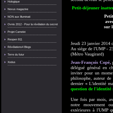
Hologique
Petit-déjeuner inatt
Nexus magazine
Peti
NON aux Illuminati
ave
Ovnis 2012 - Pour la révélation du secret
sur 
Projet Camelot
Reopen 911
Jeudi 23 janvier 2014 
Révélations4 Blogs
Au siége de l'UMP - 23
(Métro Vaugirard)
Terre du futur
Jean-François Copé,
Xodus
délégué général en c
inviter pour un momen
philosophe, auteur de
dernier « L'identité 
question de l'identité
Une fois par mois, ave
notre mouvement ouv
extérieures à l'UMP q