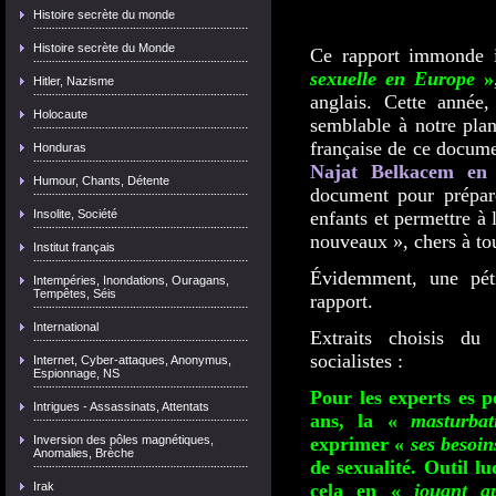
Histoire secrète du monde
Histoire secrète du Monde
Ce rapport immonde i
sexuelle en Europe
»
Hitler, Nazisme
anglais. Cette année,
Holocaute
semblable à notre plan
française de ce docume
Honduras
Najat Belkacem en 
Humour, Chants, Détente
document pour prépar
Insolite, Société
enfants et permettre à
nouveaux », chers à tou
Institut français
Évidemment, une pét
Intempéries, Inondations, Ouragans,
Tempêtes, Séis
rapport.
International
Extraits choisis du
socialistes :
Internet, Cyber-attaques, Anonymus,
Espionnage, NS
Pour les experts es p
Intrigues - Assassinats, Attentats
ans, la «
masturbat
Inversion des pôles magnétiques,
exprimer «
ses besoins
Anomalies, Brèche
de sexualité. Outil l
Irak
cela en «
jouant a