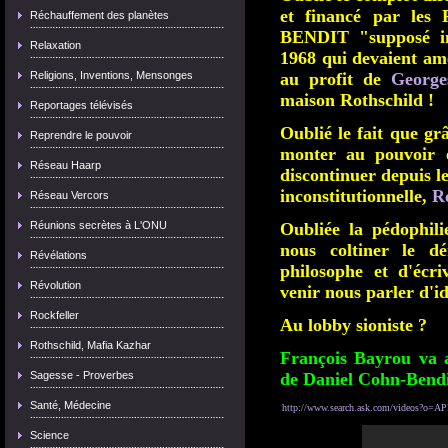
et financé par les
Réchauffement des planètes
BENDIT "supposé in
Relaxation
1968 qui devaient am
Religions, Inventions, Mensonges
au profit de
George
maison Rothschild !
Reportages télévisés
Oublié le fait que 
Reprendre le pouvoir
monter au pouvoir e
Réseau Haarp
discontinuer depuis le
inconstitutionnelle,
R
Réseau Vercors
Réunions secrètes à L'ONU
Oubliée la pédophil
nous coltiner le dé
Révélations
philosophe et d'écr
Révolution
venir nous parler d'i
Rockfeller
Au lobby sioniste ?
Rothschild, Mafia Kazhar
François Bayrou va a
Sagesse - Proverbes
de Daniel Cohn-Bendit
Santé, Médecine
http://www.search.ask.com/videos?o
Science