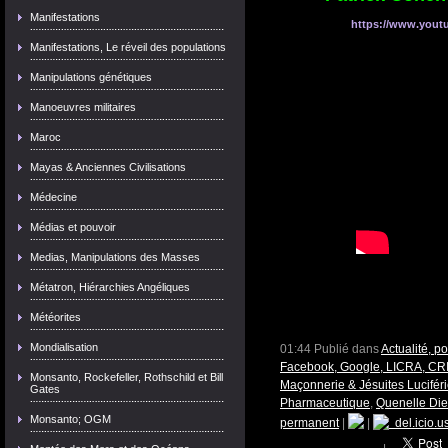
Manifestations
https://www.yout
Manifestations, Le réveil des populations
Manipulations génétiques
Manoeuvres militaires
Maroc
Mayas & Anciennes Civilisations
Médecine
Médias et pouvoir
Medias, Manipulations des Masses
Métatron, Hiérarchies Angéliques
Météorites
Mondialisation
01:44 Publié dans
Actualité, p
Facebook, Google, LICRA, CR
Monsanto, Rockefeller, Rothschild et Bill
Maçonnerie & Jésuites Lucifér
Gates
Pharmaceutique
,
Quenelle Di
Monsanto; OGM
permanent
|
|
del.icio.u