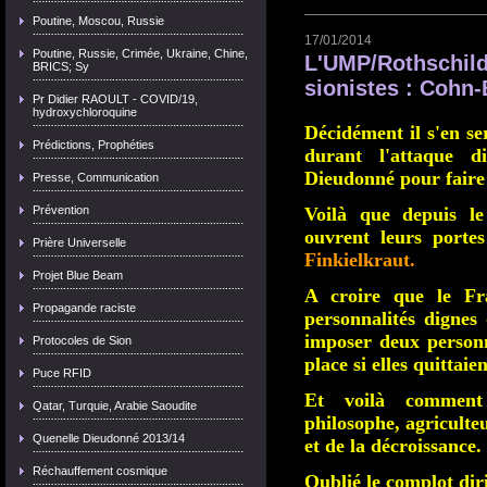
Poutine, Moscou, Russie
17/01/2014
Poutine, Russie, Crimée, Ukraine, Chine,
L'UMP/Rothschild
BRICS; Sy
sionistes : Cohn-
Pr Didier RAOULT - COVID/19,
hydroxychloroquine
Décidément il s'en se
Prédictions, Prophéties
durant l'attaque d
Dieudonné pour faire 
Presse, Communication
Prévention
Voilà que depuis le
ouvrent leurs porte
Prière Universelle
Finkielkraut.
Projet Blue Beam
A croire que le Fra
Propagande raciste
personnalités dignes
imposer deux personn
Protocoles de Sion
place si elles quittai
Puce RFID
Et voilà comme
Qatar, Turquie, Arabie Saoudite
philosophe, agriculte
Quenelle Dieudonné 2013/14
et de la décroissance.
Réchauffement cosmique
Oublié le complot dir