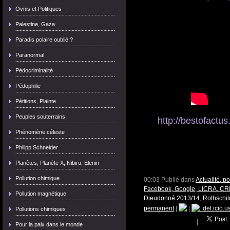
Ovnis et Politiques
Palestine, Gaza
Paradis polaire oublié ?
Paranormal
Pédocriminalité
Pédophilie
Pétitions, Plainte
Peuples souterrains
http://bestofactu
Phénomène céleste
Philipp Schneider
Planètes, Planète X, Nibiru, Elenin
Pollution chimique
00:03 Publié dans
Actualité, p
Facebook, Google, LICRA, CR
Pollution magnétique
Dieudonné 2013/14
,
Rothschil
permanent
|
|
del.icio.u
Pollutions chimiques
|
Pour la paix dans le monde