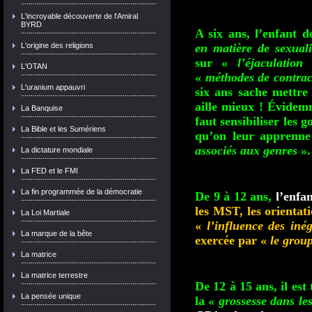
L'incroyable découverte de l'Amiral
BYRD
A six ans, l’enfant d
L'origine des religions
en matière de sexuali
sur «
l’éjaculation
L'OTAN
«
méthodes de contrac
L'uranium appauvri
six ans sache mettre
aille mieux ! Évidemm
La Banquise
faut sensibiliser les 
La Bible et les Sumériens
qu’on leur apprenne
associés aux genres
».
La dictature mondiale
La FED et le FMI
La fin programmée de la démocratie
De 9 à 12 ans,
l’enfan
les MST, les orientati
La Loi Martiale
«
l’influence des inég
La marque de la bête
exercée par «
le group
La matrice
La matrice terrestre
De 12 à 15 ans,
il es
La pensée unique
la «
grossesse dans le