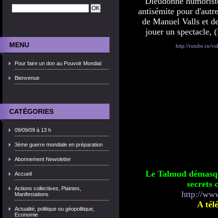
Dieudonné humoriste 
antisémite pour d'autre
de Manuel Valls et de 
jouer un spectacle, 
MENU
http://rutube.ru
Pour faire un don au Pouvoir Mondial
Bienvenue
CATÉGORIES
09/09/09 à 13 h
3ème guerre mondiale en préparation
Abonnement Newsletter
Le Talmud démasqu
Accueil
secrets 
Actions collectives, Plaintes,
http://www
Manifestations
A tél
Actualité, politique ou géopolitique,
Economie