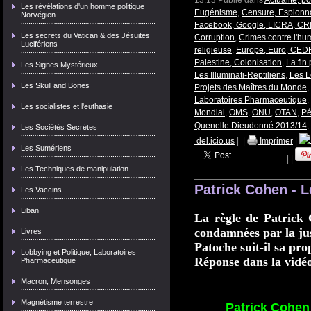
13:13 Publié dans
Actualité, p
Les révélations d'un homme politique
Eugénisme
,
Censure, Espionn
Norvégien
Facebook, Google, LICRA, CR
Les secrets du Vatican & des Jésuites
Corruption
,
Crimes contre l'h
Lucifériens
religieuse
,
Europe, Euro, CED
Palestine, Colonisation
,
La fin
Les Signes Mystérieux
Les Illuminati-Reptiliens
,
Les L
Les Skull and Bones
Projets des Maîtres du Monde
,
Laboratoires Pharmaceutique
,
Les socialistes et l'euthasie
Mondial
,
OMS
,
ONU
,
OTAN
,
Pé
Quenelle Dieudonné 2013/14
,
Les Sociétés Secrètes
del.icio.us
|
|
Imprimer
|
Les Sumériens
|
|
Les Techniques de manipulation
Patrick Cohen - 
Les Vaccins
Liban
La règle de Patrick 
condamnées par la jus
Livres
Patoche suit-il sa pro
Lobbying et Politique, Laboratoires
Réponse dans la vidéo
Pharmaceutique
Macron, Mensonges
Magnétisme terrestre
Patrick Cohen