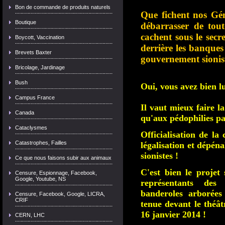
Bon de commande de produits naturels
Que fichent nos Gén
Boutique
débarrasser de tout
cachent sous le sec
Boycott, Vaccination
derrière les banques
Brevets Baxter
gouvernement sionis
Bricolage, Jardinage
Bush
Oui, vous avez bien lu
Campus France
Il vaut mieux faire l
Canada
qu'aux pédophilies p
Cataclysmes
Officialisation de la
Catastrophes, Failles
légalisation et dépéna
sionistes !
Ce que nous faisons subir aux animaux
C'est bien le projet 
Censure, Espionnage, Facebook,
Google, Youtube, NS
représentants des 
banderoles arborées
Censure, Facebook, Google, LICRA,
CRIF
tenue devant le théâ
16 janvier 2014 !
CERN, LHC