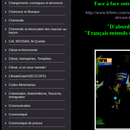
Face à face ent
Changements cosmiques et terrestres
Chansons et Musique
http://www.bfmtv.com/so
devant-
Chemtrails
"D'abord l
Chemtreils et intoxication des masses au
"Français entends-t
barym
CIA, MOSSAD, Al-Quaïda
Climat et Astronomie
Climat, Intempéries, Tempêtes
Climat, si on nous mentait !
ClimateGate/GIEC/COP21
Codex Alimentarius
Colonisation, Antisémitisme, Racisme,
Immigration
Communication
Communiqué
Communiqué de presse