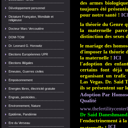
des armes biologique
toujours été présenté
Développement personnel
pour notre santé !
IC
Dictature Française, Mondiale et
religieuse
la théorie du Genre q
Docteur Marc Vercoutère
la maternelle parce
distinction des sexes 
DOM-TOM
le mariage des homose
Dr. Leonard G. Horowitz
d'imposer la théorie 
Elections Européennes UPR
la maternelle !
ICI
l'adoption des enfan
Elections Illégales
certains font déjà
Emeutes, Guerres civiles
organisant un trafic 
Empoisonnement
Las Vegas. Dr. Said 
ils se présentent sur l
Energies libres, électricité gratuite
Adoption
Par
Homose
Engrais, pesticides..
Qualité‎
Environnement, Nature
www.thefertilitycenterl
Dr Said Daneshmand.
Epidémie, Pandémie
l'endoctrinement à la
Ere du Verseau
ICI
maternelle !