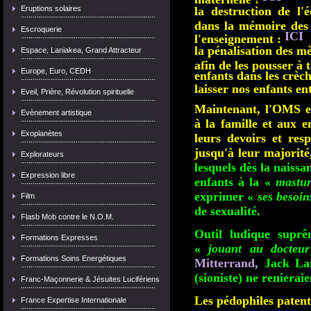
Eruptions solaires
la destruction de l'
dans la mémoire des 
Escroquerie
ICI
l'enseignement :
la pénalisation des mè
Espace, Laniakea, Grand Attracteur
afin de les pousser à 
Europe, Euro, CEDH
enfants dans les crèch
laisser nos enfants en
Eveil, Prière, Révolution spirituelle
Maintenant, l'OMS et
Evènement artistique
à la famille et aux e
Exoplanètes
leurs devoirs et resp
jusqu'à leur majorité
Explorateurs
lesquels dès la naiss
Expression libre
enfants à la «
mastur
exprimer «
ses besoins
Film
de sexualité.
Flasb Mob contre le N.O.M.
Outil ludique suprê
Formations Expresses
«
jouant au docteur
Formations Soins Energétiques
Mitterrand,
Jack La
(sioniste) ne reniera
Franc-Maçonnerie & Jésuites Lucifériens
Les pédophiles patent
France Expertise Internationale