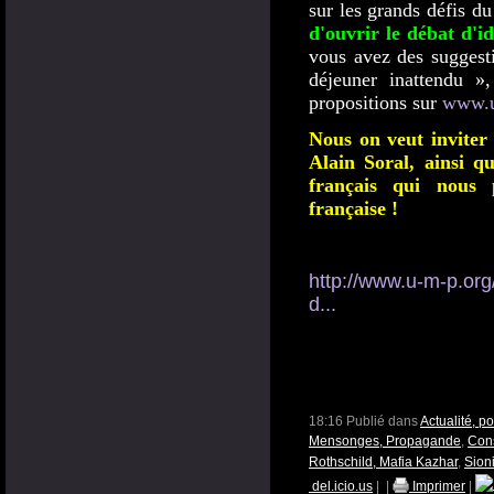
sur les grands défis 
d'ouvrir le débat d'id
vous avez des suggesti
déjeuner inattendu »
propositions sur
www.u
Nous on veut inviter 
Alain Soral, ainsi qu
français qui nous p
française !
http://www.u-m-p.org
d...
18:16 Publié dans
Actualité, p
Mensonges, Propagande
,
Cons
Rothschild, Mafia Kazhar
,
Sion
del.icio.us
|
|
Imprimer
|