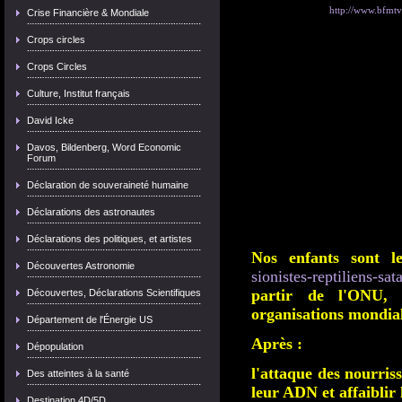
http://www.bfmtv.
Crise Financière & Mondiale
Crops circles
Crops Circles
Culture, Institut français
David Icke
Davos, Bildenberg, Word Economic
Forum
Déclaration de souveraineté humaine
Déclarations des astronautes
Déclarations des politiques, et artistes
Nos enfants sont le
Découvertes Astronomie
sionistes-reptiliens-sat
partir de l'ONU,
Découvertes, Déclarations Scientifiques
organisations mondial
Département de l'Énergie US
Après :
Dépopulation
l'attaque des nourris
Des atteintes à la santé
leur ADN et affaiblir
Destination 4D/5D