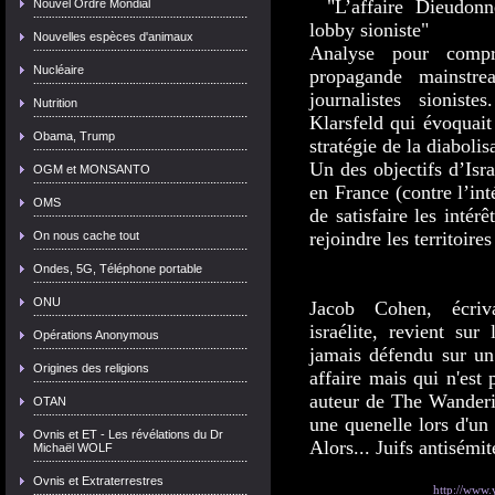
"L’affaire Dieudonn
Nouvel Ordre Mondial
lobby sioniste"
Nouvelles espèces d'animaux
Analyse pour comp
Nucléaire
propagande mainstre
journalistes sionis
Nutrition
Klarsfeld qui évoquait 
Obama, Trump
stratégie de la diaboli
Un des objectifs d’Isra
OGM et MONSANTO
en France (contre l’in
OMS
de satisfaire les intérê
rejoindre les territoires
On nous cache tout
Ondes, 5G, Téléphone portable
ONU
Jacob Cohen, écriv
israélite, revient su
Opérations Anonymous
jamais défendu sur un
Origines des religions
affaire mais qui n'est
auteur de The Wanderi
OTAN
une quenelle lors d'un
Ovnis et ET - Les révélations du Dr
Alors... Juifs antisémit
Michaël WOLF
Ovnis et Extraterrestres
http://www