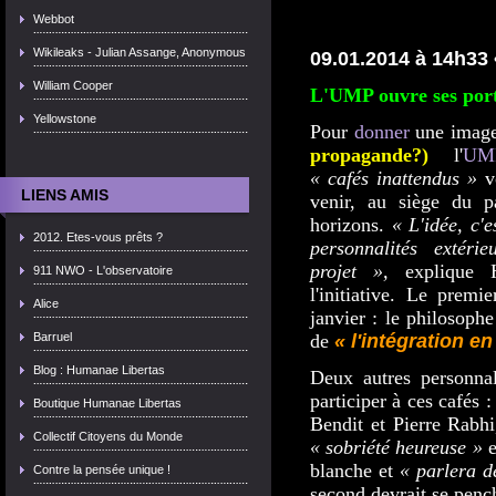
Webbot
Wikileaks - Julian Assange, Anonymous
09.01.2014 à 14h33 
William Cooper
L'UMP ouvre ses port
Yellowstone
Pour
donner
une image
propagande?)
l'
UM
« cafés inattendus »
v
LIENS AMIS
venir
, au siège du pa
horizons.
« L'idée, c'
2012. Etes-vous prêts ?
personnalités exté
projet »,
explique H
911 NWO - L'observatoire
l'initiative. Le premi
Alice
janvier : le philosoph
Barruel
de
« l'intégration e
Blog : Humanae Libertas
Deux autres personnal
participer
à ces cafés :
Boutique Humanae Libertas
Bendit et Pierre Rabhi
Collectif Citoyens du Monde
« sobriété heureuse »
e
blanche et
« parlera d
Contre la pensée unique !
second devrait se
penc