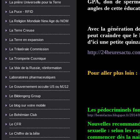
GPA, don de sperme 
La prière Universelle pour la Terre
angles de cette éducat
La Puce - RFID
La Religion Mondiale New Age du NOM
Avec la génération d
La Terre Creuse
peut craindre que le
La Terre en expansion
d’ici une petite quin
La Trilatérale Commission
http://24heuresactu.co
La Tromperie Cosmique
La Voix de la Russie, réinformation
Pour aller plus loin :
Laboratoires pharmaceutiques
Le Gouvernement occulte US ou MJ12
Le Bildengerg Group
Le blog sur votre mobile
Les pédocriminels font
Le Bohémian Club
http://bestofactus.blogspot.fr/2014/0
Nouvelles recommanda
Le CFR
sexuelle : selon les ex
Le Chiffre de la bête
commencer dès la nai