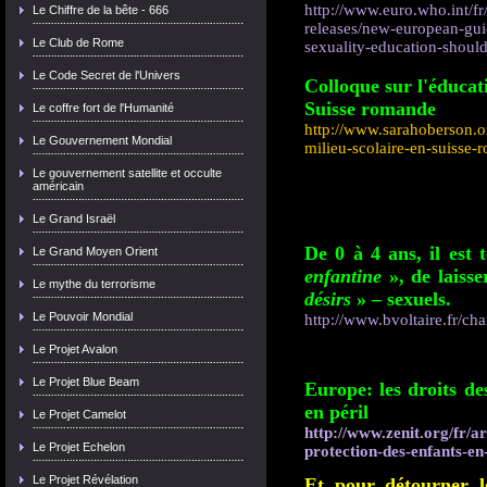
http://www.euro.who.int/fr/
Le Chiffre de la bête - 666
releases/new-european-gui
Le Club de Rome
sexuality-education-should
Le Code Secret de l'Univers
Colloque sur l'éducati
Suisse romande
Le coffre fort de l'Humanité
http://www.sarahoberson.or
Le Gouvernement Mondial
milieu-scolaire-en-suisse-
Le gouvernement satellite et occulte
américain
Le Grand Israël
De 0 à 4 ans, il est
Le Grand Moyen Orient
enfantine
», de laiss
Le mythe du terrorisme
désirs
» – sexuels.
Le Pouvoir Mondial
http://www.bvoltaire.fr/char
Le Projet Avalon
Le Projet Blue Beam
Europe: les droits de
en péril
Le Projet Camelot
http://www.zenit.org/fr/ar
Le Projet Echelon
protection-des-enfants-en-
Le Projet Révélation
Et pour détourner l