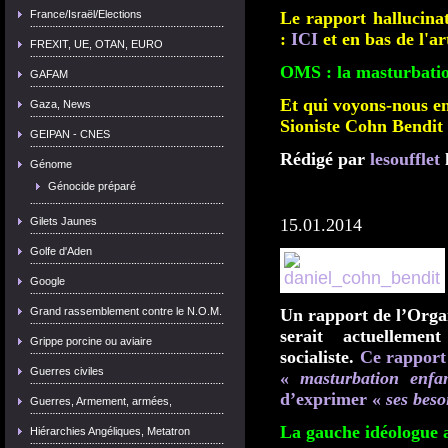
France/Israël/Elections
Le rapport hallucina
:
ICI
et en bas de l'art
FREXIT, UE, OTAN, EURO
OMS : la masturbatio
GAFAM
Et qui voyons-nous en
Gaza, News
Sioniste Cohn Bendit 
GEIPAN - CNES
Rédigé par
lesoufflet
l
Génome
Génocide préparé
Gilets Jaunes
15.01.2014
Golfe d'Aden
Google
Grand rassemblement contre le N.O.M.
Un rapport de l’Orga
serait actuelleme
Grippe porcine ou aviaire
socialiste.
Ce rapport
Guerres civiles
«
masturbation enfa
d’exprimer «
ses beso
Guerres, Armement, armées,
La gauche idéologue a
Hiérarchies Angéliques, Metatron