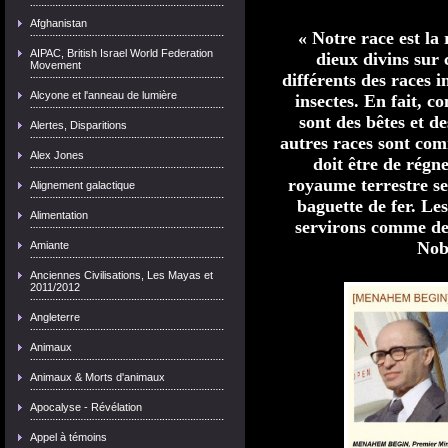
Afghanistan
« Notre race est l
AIPAC, British Israel World Federation
dieux divins sur
Movement
différents des races i
Alcyone et l'anneau de lumière
insectes. En fait, c
sont des bêtes et d
Alertes, Disparitions
autres races sont co
Alex Jones
doit être de régne
royaume terrestre se
Alignement galactique
baguette de fer. Le
Alimentation
servirons comme de
Nob
Amiante
Anciennes Civilisations, Les Mayas et
2011/2012
Angleterre
Animaux
Animaux & Morts d'animaux
Apocalyse - Révélation
Appel à témoins