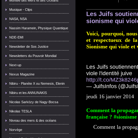
|
Montée des Mers et des Océans
Musique - Clips
Les Juifs soutien
NASA, NSA
sionisme qui viole
Nassim Haramein, Physique Quantique
Voici, pourquoi, nous
NDE-EMI
et respectueux de l
Sionisme qui viole et v
Newsletter de Sos Justice
Newsletters du Pouvoir Mondial
Next-up
Les Juifs soutiennent
viole l'identité juive
Nexus Magazine
http://t.co/MZ3k8246
Nibiru - Planète X ou Nemesis, Elenin
— JuifsInfos (@Juifs
Nibiru et les ANNUNAKIS
jeudi 16 janvier 2014
Nicolas Sarközy de Nagy-Bocsa
Comment la propagand
Nikolas TESLA
française ? #sionisme
Niveau des mers & des océans
Comment la propagan
Norvège