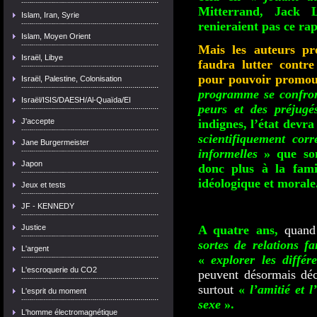
Mitterrand, Jack
Islam, Iran, Syrie
renieraient pas ce r
Islam, Moyen Orient
Mais les auteurs pré
Israël, Libye
faudra lutter contre
pour pouvoir promouvo
Israël, Palestine, Colonisation
programme se confron
Israël/ISIS/DAESH/Al-Quaïda/EI
peurs et des préjugés
J'accepte
indignes, l’état devr
scientifiquement corr
Jane Burgermeister
informelles
» que son
Japon
donc plus à la fami
idéologique et moral
Jeux et tests
JF - KENNEDY
Justice
A quatre ans,
quand
sortes de relations fa
L'argent
«
explorer les différe
L'escroquerie du CO2
peuvent désormais dé
surtout
«
l’amitié et
L'esprit du moment
sexe
».
L'homme électromagnétique