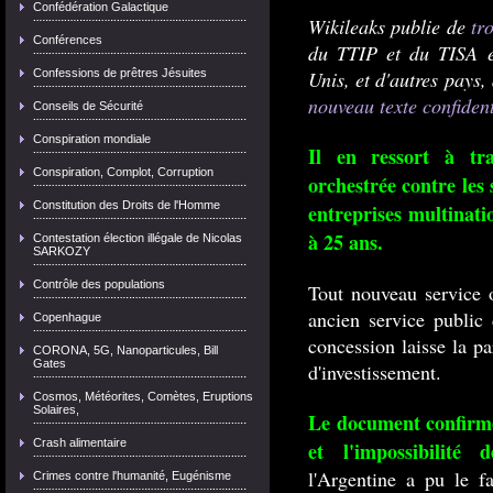
Confédération Galactique
Wikileaks publie de
tr
Conférences
du TTIP et du TISA en
Confessions de prêtres Jésuites
Unis, et d'autres pays,
nouveau texte confident
Conseils de Sécurité
Conspiration mondiale
Il en ressort à tra
Conspiration, Complot, Corruption
orchestrée contre les 
Constitution des Droits de l'Homme
entreprises multinati
à 25 ans.
Contestation élection illégale de Nicolas
SARKOZY
Contrôle des populations
Tout nouveau service o
ancien service public
Copenhague
concession laisse la par
CORONA, 5G, Nanoparticules, Bill
Gates
d'investissement.
Cosmos, Météorites, Comètes, Eruptions
Solaires,
Le document confirme 
Crash alimentaire
et l'impossibilité
l'Argentine a pu le f
Crimes contre l'humanité, Eugénisme