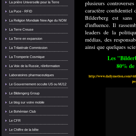
plusieurs controverses
La prière Universelle pour la Terre
caractère confidentiel
La Puce - RFID
Bilderberg est sans
La Religion Mondiale New Age du NOM
d'influence. Il rassem
La Terre Creuse
leaders de la politiq
médias, des responsabl
La Terre en expansion
ainsi que quelques scien
La Trilatérale Commission
Les "Bilder
La Tromperie Cosmique
80% de 
La Voix de la Russie, réinformation
Laboratoires pharmaceutiques
http://www.dailymotion.com/vide
po
Le Gouvernement occulte US ou MJ12
Le Bildengerg Group
Le blog sur votre mobile
Le Bohémian Club
Le CFR
Le Chiffre de la bête