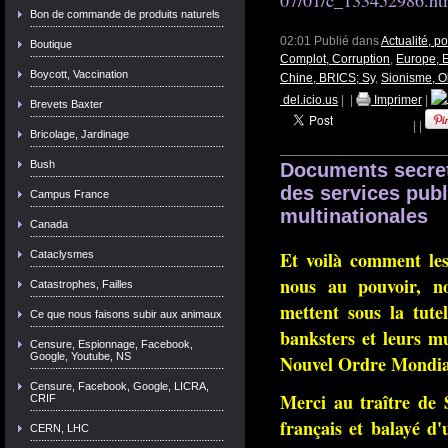
07/01/c_133452986.h
Bon de commande de produits naturels
02:01 Publié dans
Actualité, p
Boutique
Complot, Corruption
,
Europe, 
Boycott, Vaccination
Chine, BRICS; Sy
,
Sionisme, O
del.icio.us
|
|
Imprimer
|
Brevets Baxter
|
|
Bricolage, Jardinage
Bush
Documents secrets
des services publ
Campus France
multinationales
Canada
Et voilà comment les
Cataclysmes
nous au pouvoir, n
Catastrophes, Failles
mettent sous la tutel
Ce que nous faisons subir aux animaux
banksters et leurs m
Censure, Espionnage, Facebook,
Google, Youtube, NS
Nouvel Ordre Mondia
Censure, Facebook, Google, LICRA,
Merci au traître de
CRIF
français et balayé d
CERN, LHC