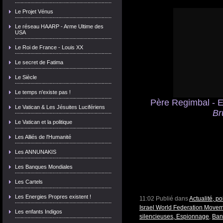
Le Projet Vénus
Le réseau HAARP - Arme Ultime des
USA
Le Roi de France - Louis XX
Le secret de Fatima
Le Siècle
Le temps n'existe pas !
Père Regimbal - Em
Le Vatican & Les Jésuites Lucifériens
Br
Le Vatican et la politique
Les Alliés de l'Humanité
Les ANNUNAKIS
Les Banques Mondiales
Les Cartels
Les Energies Propres existent !
11:02 Publié dans
Actualité, p
Israel World Federation Move
Les enfants Indigos
silencieuses, Espionnage
,
Banq