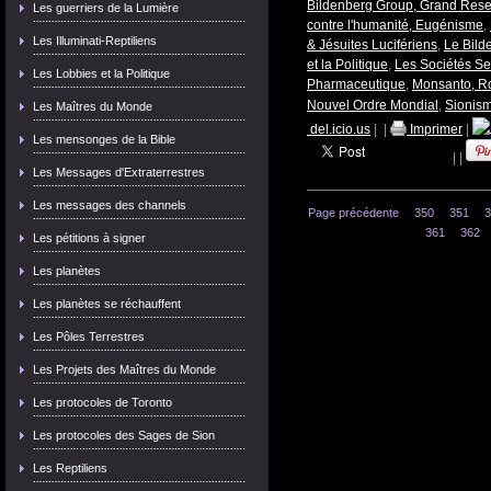
Bildenberg Group, Grand Rese
Les guerriers de la Lumière
contre l'humanité, Eugénisme
,
Les Illuminati-Reptiliens
& Jésuites Lucifériens
,
Le Bild
et la Politique
,
Les Sociétés Se
Les Lobbies et la Politique
Pharmaceutique
,
Monsanto, Roc
Nouvel Ordre Mondial
,
Sionism
Les Maîtres du Monde
del.icio.us
|
|
Imprimer
|
Les mensonges de la Bible
|
|
Les Messages d'Extraterrestres
Les messages des channels
Page précédente
350
351
3
361
362
Les pétitions à signer
Les planètes
Les planètes se réchauffent
Les Pôles Terrestres
Les Projets des Maîtres du Monde
Les protocoles de Toronto
Les protocoles des Sages de Sion
Les Reptiliens