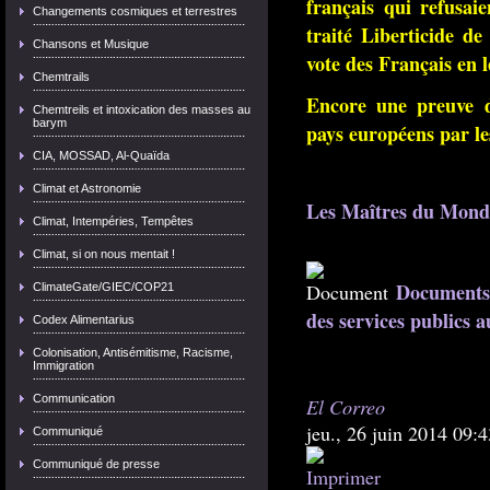
français qui refusai
Changements cosmiques et terrestres
traité Liberticide de
Chansons et Musique
vote des Français en l
Chemtrails
Encore une preuve d
Chemtreils et intoxication des masses au
barym
pays européens par les 
CIA, MOSSAD, Al-Quaïda
Climat et Astronomie
Les Maîtres du Mond
Climat, Intempéries, Tempêtes
Climat, si on nous mentait !
Documents 
ClimateGate/GIEC/COP21
des services publics a
Codex Alimentarius
Colonisation, Antisémitisme, Racisme,
Immigration
Communication
El Correo
jeu., 26 juin 2014 09
Communiqué
Communiqué de presse