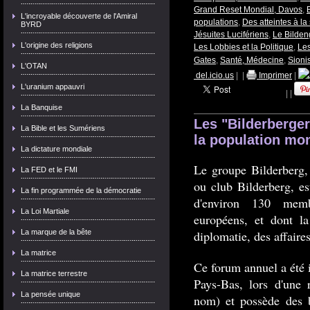
Grand Reset Mondial, Davos
,
L'incroyable découverte de l'Amiral
populations
,
Des atteintes à la
BYRD
Jésuites Lucifériens
,
Le Bilden
L'origine des religions
Les Lobbies et la Politique
,
Les
Gates
,
Santé, Médecine
,
Sioni
L'OTAN
del.icio.us
|
|
Imprimer
|
L'uranium appauvri
|
|
La Banquise
Les "Bilderberge
La Bible et les Sumériens
la population mon
La dictature mondiale
Le groupe Bilderberg,
La FED et le FMI
ou club Bilderberg, e
La fin programmée de la démocratie
d'environ 130 membr
La Loi Martiale
européens, et dont la
La marque de la bête
diplomatie, des affaires
La matrice
Ce forum annuel a été
La matrice terrestre
Pays-Bas, lors d'une 
La pensée unique
nom) et possède des b