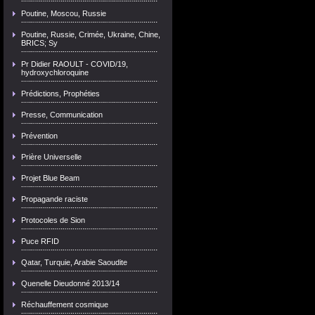
Poutine, Moscou, Russie
Poutine, Russie, Crimée, Ukraine, Chine,
BRICS; Sy
Pr Didier RAOULT - COVID/19,
hydroxychloroquine
Prédictions, Prophéties
Presse, Communication
Prévention
Prière Universelle
Projet Blue Beam
Propagande raciste
Protocoles de Sion
Puce RFID
Qatar, Turquie, Arabie Saoudite
Quenelle Dieudonné 2013/14
Réchauffement cosmique