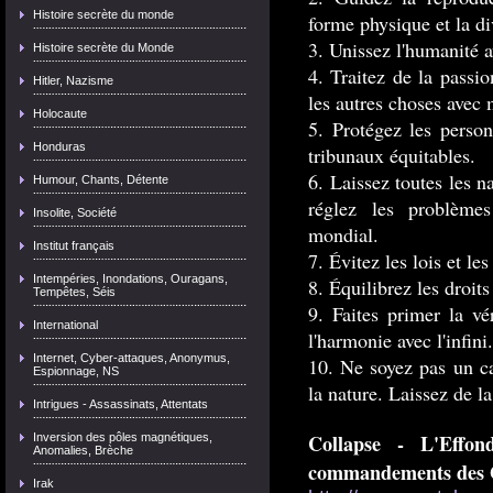
Histoire secrète du monde
forme physique et la di
3. Unissez l'humanité 
Histoire secrète du Monde
4. Traitez de la passion
Hitler, Nazisme
les autres choses avec
Holocaute
5. Protégez les person
Honduras
tribunaux équitables.
6. Laissez toutes les n
Humour, Chants, Détente
réglez les problèmes
Insolite, Société
mondial.
Institut français
7. Évitez les lois et les
Intempéries, Inondations, Ouragans,
8. Équilibrez les droits
Tempêtes, Séis
9. Faites primer la vé
International
l'harmonie avec l'infini.
Internet, Cyber-attaques, Anonymus,
10. Ne soyez pas un ca
Espionnage, NS
la nature. Laissez de la
Intrigues - Assassinats, Attentats
Collapse - L'Effo
Inversion des pôles magnétiques,
Anomalies, Brèche
commandements des G
Irak