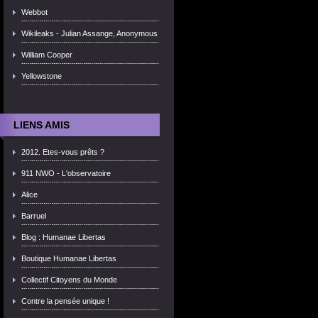
Webbot
Wikileaks - Julian Assange, Anonymous
William Cooper
Yellowstone
LIENS AMIS
2012. Etes-vous prêts ?
911 NWO - L'observatoire
Alice
Barruel
Blog : Humanae Libertas
Boutique Humanae Libertas
Collectif Citoyens du Monde
Contre la pensée unique !