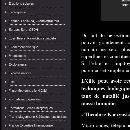
Eruptions solaires
Escroquerie
Espace, Laniakea, Grand Attracteur
Europe, Euro, CEDH
Du fait du perfection
Eveil, Prière, Révolution spirituelle
pouvoir grandement acc
Evènement artistique
humain ne sera plus
superflues et constitue
Exoplanètes
Si l’élite est impito
Explorateurs
purement et simplemen
Expression libre
L’élite peut avoir r
Film
techniques biologiqu
Flasb Mob contre le N.O.M.
taux de natalité ju
Formations Expresses
masse humaine.
Formations Soins Energétiques
- Theodore Kaczynsk
Franc-Maçonnerie & Jésuites Lucifériens
Micro-ondes, téléphone
France Expertise Internationale