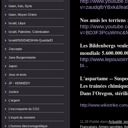
http://www.youtube.
Islam, Iran, Syrie
v=zaudqlbYBxk&featu
Islam, Moyen Orient
Nos amis les terriens 
Israël, Libye
http://www.youtube.
v=BD3F3PcuWmc&fea
Israël, Palestine, Colonisation
Israël/ISIS/DAESH/Al-Quaïda/EI
Les Bildenbergs veul
J'accepte
mondiale 5.600.000.00
Jane Burgermeister
http://www.lepouvoir
bi...
Japon
Jeux et tests
L'aspartame -- Suspec
JF - KENNEDY
Les trainées chimique
Dans l'Oregon, stérili
Justice
L'argent
http://www.wikistrike.com/a
L'escroquerie du CO2
L'esprit du moment
11:28 Publié dans
Actualité, p
L'homme électromagnétique
Françaises, Armes secrètes
,
Ar