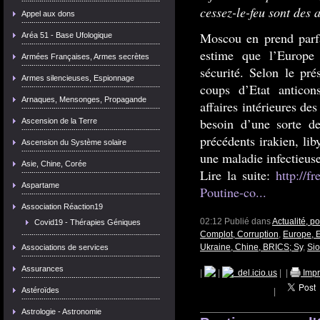
cessez-le-feu sont des a
Appel aux dons
Moscou en prend parfa
Aréa 51 - Base Ufologique
estime que l’Europe
Armées Françaises, Armes secrètes
sécurité. Selon le prés
Armes silencieuses, Espionnage
coups d’Etat anticons
Arnaques, Mensonges, Propagande
affaires intérieures d
besoin d’une sorte de
Ascension de la Terre
précédents irakien, lib
Ascension du Système solaire
une maladie infectieuse
Asie, Chine, Corée
Lire la suite:
http://f
Aspartame
Poutine-co...
Association Réaction19
02:12 Publié dans
Actualité, p
Covid19 - Thérapies Géniques
Complot, Corruption
,
Europe, 
Ukraine, Chine, BRICS; Sy
,
Sio
Associations de services
Assurances
|
|
del.icio.us
|
|
Impr
Astéroïdes
|
Astrologie - Astronomie