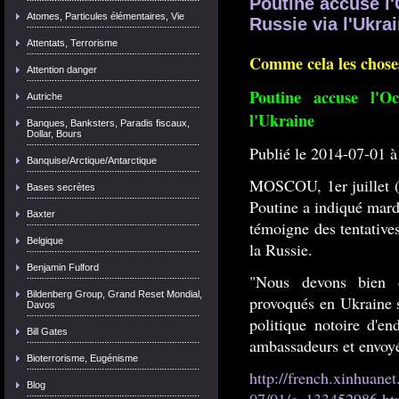
Poutine accuse l'
Atomes, Particules élémentaires, Vie
Russie via l'Ukra
Attentats, Terrorisme
Comme cela les choses
Attention danger
Poutine accuse l'O
Autriche
l'Ukraine
Banques, Banksters, Paradis fiscaux,
Dollar, Bours
Publié le 2014-07-01 à
Banquise/Arctique/Antarctique
MOSCOU, 1er juillet (
Bases secrètes
Poutine a indiqué mardi
Baxter
témoigne des tentative
Belgique
la Russie.
Benjamin Fulford
"Nous devons bien 
Bildenberg Group, Grand Reset Mondial,
provoqués en Ukraine s
Davos
politique notoire d'e
Bill Gates
ambassadeurs et envoy
Bioterrorisme, Eugénisme
http://french.xinhuane
Blog