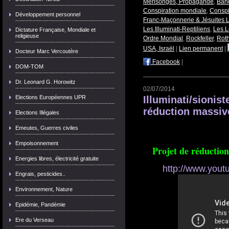
Mensonges, Propagande
,
Banq
Conspiration mondiale
,
Conspi
Développement personnel
Franc-Maçonnerie & Jésuites L
Les Illuminati-Reptiliens
,
Les L
Dictature Française, Mondiale et
religieuse
Ordre Mondial
,
Rockfeller
,
Roth
USA, Israël
|
Lien permanent
|
Docteur Marc Vercoutère
Facebook
|
DOM-TOM
Dr. Leonard G. Horowitz
02/07/2014
Elections Européennes UPR
Illuminati/sionist
réduction massiv
Elections Illégales
Emeutes, Guerres civiles
Empoisonnement
Projet de réductio
Energies libres, électricité gratuite
http://www.you
Engrais, pesticides..
Environnement, Nature
Epidémie, Pandémie
Ere du Verseau