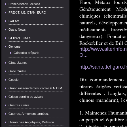
Fluor, Métaux lourds
France/Israël/Elections
Génétiquement Modif
FREXIT, UE, OTAN, EURO
chimiques (chemtrail
naturels, développemen
GAFAM
médicaments breveté
Gaza, News
dangereux). Fondation
GEIPAN - CNES
Rockefeller et de Bill
Génome
http://www.alterinfo
Génocide préparé
O...
Gilets Jaunes
http://sante.lefigaro.
Golfe d'Aden
Dix commandements s
Google
pierres érigées verti
Grand rassemblement contre le N.O.M.
différentes : l'anglais,
Grippe porcine ou aviaire
chinois (mandarin), l'es
Guerres civiles
1. Maintenez l'humani
Guerres, Armement, armées,
en perpétuel équilibre 
Hiérarchies Angéliques, Metatron
2. Guidez la reproduc