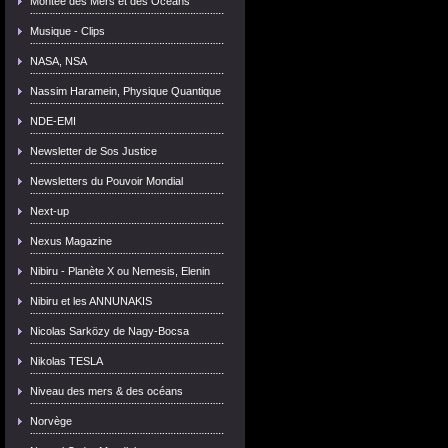
Montée des Mers et des Océans
Musique - Clips
NASA, NSA
Nassim Haramein, Physique Quantique
NDE-EMI
Newsletter de Sos Justice
Newsletters du Pouvoir Mondial
Next-up
Nexus Magazine
Nibiru - Planète X ou Nemesis, Elenin
Nibiru et les ANNUNAKIS
Nicolas Sarközy de Nagy-Bocsa
Nikolas TESLA
Niveau des mers & des océans
Norvège