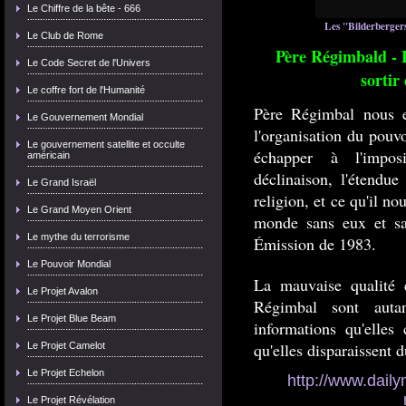
Le Chiffre de la bête - 666
Les "Bilderbergers
Le Club de Rome
Père Régimbald - 
Le Code Secret de l'Univers
sortir
Le coffre fort de l'Humanité
Père Régimbal nous ex
Le Gouvernement Mondial
l'organisation du pouv
Le gouvernement satellite et occulte
échapper à l'imposi
américain
déclinaison, l'étendu
Le Grand Israël
religion, et ce qu'il no
Le Grand Moyen Orient
monde sans eux et san
Le mythe du terrorisme
Émission de 1983.
Le Pouvoir Mondial
La mauvaise qualité 
Le Projet Avalon
Régimbal sont auta
Le Projet Blue Beam
informations qu'elles
qu'elles disparaissent d
Le Projet Camelot
Le Projet Echelon
http://www.dail
Le Projet Révélation