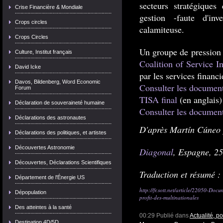
secteurs stratégiques
Crise Financière & Mondiale
gestion -faute d'inv
Crops circles
calamiteuse.
Crops Circles
Un groupe de pression 
Culture, Institut français
Coalition of Service In
David Icke
par les services financi
Davos, Bildenberg, Word Economic
Consulter les document
Forum
TISA final
(en anglais)
Déclaration de souveraineté humaine
Consulter les documents
Déclarations des astronautes
D'après Martín Cúneo
Déclarations des politiques, et artistes
Découvertes Astronomie
Diagonal
, Espagne, 25
Découvertes, Déclarations Scientifiques
Traduction et résumé :
Département de l'Énergie US
http://fr.sott.net/article/22050-Docu
Dépopulation
profit-des-multinationales
Des atteintes à la santé
00:29 Publié dans
Actualité, p
Destination 4D/5D