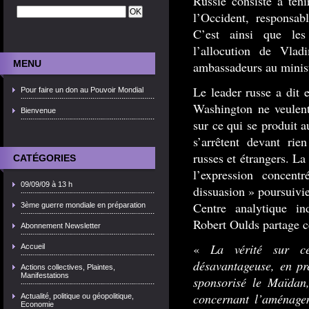
Russie consiste à teni
l’Occident, responsab
C’est ainsi que les
l’allocution de Vlad
MENU
ambassadeurs au minist
Le leader russe a dit 
Pour faire un don au Pouvoir Mondial
Washington ne veulent
Bienvenue
sur ce qui se produit a
s’arrêtent devant rie
russes et étrangers. La
CATÉGORIES
l’expression concen
09/09/09 à 13 h
dissuasion » poursuivie
Centre analytique i
3ème guerre mondiale en préparation
Robert Oulds partage c
Abonnement Newsletter
«
La vérité sur c
Accueil
désavantageuse, en pr
Actions collectives, Plaintes,
Manifestations
sponsorisé le Maïdan
concernant l’aménagem
Actualité, politique ou géopolitique,
Economie