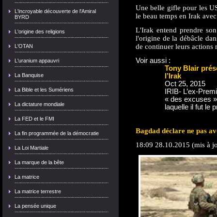
Une belle gifle pour les US
L'incroyable découverte de l'Amiral
le beau temps en Irak avec l
BYRD
L'Irak entend prendre so
L'origine des religions
l'origine de la débâcle dans
de continuer leurs actions 
L'OTAN
Voir aussi :
L'uranium appauvri
Tony Blair prés
La Banquise
l’Irak
Oct 25, 2015
La Bible et les Sumériens
IRIB- L’ex-Premi
« des excuses » 
La dictature mondiale
laquelle il fut l
La FED et le FMI
Bagdad déclare ne pas avo
La fin programmée de la démocratie
18:09 28.10.2015 (mis à j
La Loi Martiale
La marque de la bête
La matrice
La matrice terrestre
La pensée unique