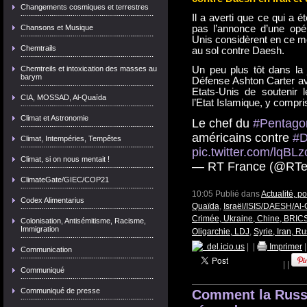
Changements cosmiques et terrestres
Il a averti que ce qui a 
Chansons et Musique
pas l’annonce d’une opér
Unis considèrent en ce mo
Chemtrails
au sol contre Daesh.
Chemtreils et intoxication des masses au
Un peu plus tôt dans la j
barym
Défense Ashton Carter av
Etats-Unis de soutenir 
CIA, MOSSAD, Al-Quaïda
l’Etat Islamique, y compri
Climat et Astronomie
Le chef du
#Pentago
américains contre
#D
Climat, Intempéries, Tempêtes
pic.twitter.com/lqB
Climat, si on nous mentait !
— RT France (@RTe
ClimateGate/GIEC/COP21
10:05 Publié dans
Actualité, p
Codex Alimentarius
Quaïda
,
Israël/ISIS/DAESH/Al-
Crimée, Ukraine, Chine, BRICS
Colonisation, Antisémitisme, Racisme,
Immigration
Oligarchie, LDJ
,
Syrie, Iran, Ru
del.icio.us
|
|
Imprimer
Communication
|
|
Communiqué
Communiqué de presse
Comment la Russi