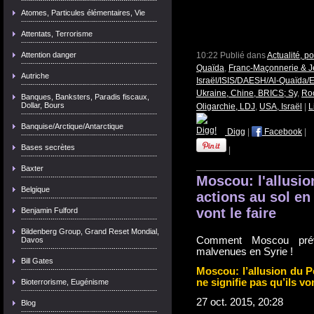
Atomes, Particules élémentaires, Vie
Attentats, Terrorisme
Attention danger
10:22 Publié dans
Actualité, p
Quaïda
,
Franc-Maçonnerie & Jé
Autriche
Israël/ISIS/DAESH/Al-Quaïda/E
Ukraine, Chine, BRICS; Sy
,
Roc
Banques, Banksters, Paradis fiscaux,
Dollar, Bours
Oligarchie, LDJ
,
USA, Israël
|
L
Banquise/Arctique/Antarctique
Digg
|
Facebook
|
Bases secrètes
|
Baxter
Moscou: l'allusi
Belgique
actions au sol en 
vont le faire
Benjamin Fulford
Bildenberg Group, Grand Reset Mondial,
Comment Moscou prévie
Davos
malvenues en Syrie !
Bill Gates
Moscou: l’allusion du P
ne signifie pas qu’ils von
Bioterrorisme, Eugénisme
27 oct. 2015, 20:28
Blog