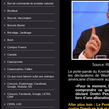
Bon de commande de produits naturels
Boutique
Boycott, Vaccination
Brevets Baxter
Bricolage, Jardinage
Bush
Campus France
Canada
Cataclysmes
Source: 
Catastrophes, Failles
Le porte-parole du Kremlin
les déclarations de Wash
Ce que nous faisons subir aux animaux
américaine d’intervenir au 
Censure, Espionnage, Facebook,
«Pour le moment, il
Google, Youtube, NS
comprendre ce que
déclaré Dmitri Pes
Censure, Facebook, Google, LICRA,
CRIF
lors d’une allocutio
CERN, LHC
Aller plus loin : Le Pen
contre Daesh en Irak et 