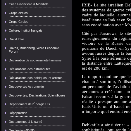
Crise Financière & Mondiale
IRIB- Le site israélien De
des systèmes de guerre cy
Crops circles
cadre de laquelle, aucune
israélienne en Irak et en S
Crops Circles
sans coordination avec Mo
Culture, Institut français
Cité par Farsnews, le sit
renseignements du régime 
David Icke
victoire de la Russie da
positions de Daech en Syri
Davos, Bildenberg, Word Economic
Forum
avions russes depuis la b
Syrie à la base aérienne 
Déclaration de souveraineté humaine
la distance entre Lattaquié
est de 288 km.
Déclarations des astronautes
Le rapport continue que le
Déclarations des politiques, et artistes
chacun à son tour, l’utili
au personnel de l’aviation
Découvertes Astronomie
aériennes a créé donc un
Découvertes, Déclarations Scientifiques
Faisant recours à la guerr
réalité : presque aucune a
Département de l'Énergie US
Etats-Unis ou d’Israël ne
n’importe quel endroit enc
Dépopulation
Des atteintes à la santé
Debkafile a ainsi écrit : «
sophistiqués, ont rendu l
Destination 4D/5D