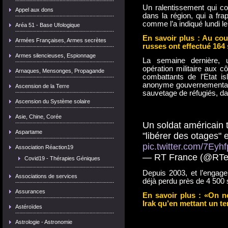
Un ralentissement qui co
Appel aux dons
dans la région, qui a fra
comme l’a indiqué lundi le
Aréa 51 - Base Ufologique
En savoir plus : Au cour
Armées Françaises, Armes secrètes
russes ont effectué 164 
Armes silencieuses, Espionnage
La semaine dernière, 
opération militaire aux c
Arnaques, Mensonges, Propagande
combattants de l’Etat is
anonyme gouvernementale. 
Ascension de la Terre
sauvetage de réfugiés, da
Ascension du Système solaire
Asie, Chine, Corée
Un soldat américain 
Aspartame
"libérer des otages"
pic.twitter.com/7Eyh
Association Réaction19
— RT France (@RTe
Covid19 - Thérapies Géniques
Depuis 2003, et l’engage
Associations de services
déjà perdu près de 4 500
Assurances
En savoir plus : «On n
Irak qu’en mettant un te
Astéroïdes
Astrologie - Astronomie