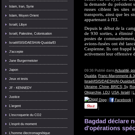
la demande du président s
Islam, Iran, Syrie
russes ciblent les sites 
transports, ainsi que les 
Islam, Moyen Orient
appartenant à l'EI.
Israël, Libye
Depuis le début de la campa
de 930 sorties, a éliminé 
Israël, Palestine, Colonisation
postes de commandement, d
Israël/ISIS/DAESH/Al-Quaïda/EI
avions-fusées ont été lancés
Caspienne. Ils ont frappé l
J'accepte
activement leur offensive 
Jane Burgermeister
Japon
09:36 Publié dans
Actualité, p
Quaïda
,
Franc-Maçonnerie & Jé
Jeux et tests
Israël/ISIS/DAESH/Al-Quaïda/E
Ukraine, Chine, BRICS; Sy
,
Roc
JF - KENNEDY
Oligarchie, LDJ
,
USA, Israël
|
L
Justice
Digg
|
Facebook
|
L'argent
|
L'escroquerie du CO2
Bagdad déclare n
L'esprit du moment
d'opérations spé
L'homme électromagnétique