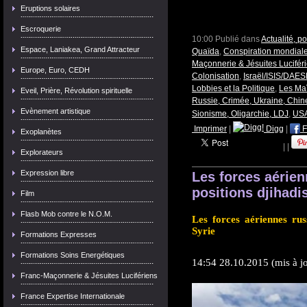
Eruptions solaires
Escroquerie
10:00 Publié dans
Actualité, p
Espace, Laniakea, Grand Attracteur
Quaïda
,
Conspiration mondial
Maçonnerie & Jésuites Lucifér
Europe, Euro, CEDH
Colonisation
,
Israël/ISIS/DAES
Lobbies et la Politique
,
Les Ma
Eveil, Prière, Révolution spirituelle
Russie, Crimée, Ukraine, Chin
Evènement artistique
Sionisme, Oligarchie, LDJ
,
USA
Imprimer
|
Digg
|
F
Exoplanètes
|
|
Explorateurs
Expression libre
Les forces aérien
positions djihadi
Film
Flasb Mob contre le N.O.M.
Les forces aériennes rus
Syrie
Formations Expresses
Formations Soins Energétiques
14:54 28.10.2015 (mis à j
Franc-Maçonnerie & Jésuites Lucifériens
France Expertise Internationale