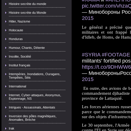
Histoire secrète du monde
pic.twitter.com/vhz
— Минобороны Рос
Histoire secrète du Monde
2015
Hitler, Nazisme
Le général a précisé que
Holocaute
militaires et ont frappé 
d'Idleb, de Homs, de Hama
Honduras
Humour, Chants, Détente
#SYRIA
#FOOTAGE
Insolite, Société
militants' fortified pos
Institut français
https://t.co/9DHWW6f
— МинобороныРосс
Intempéries, Inondations, Ouragans,
Tempêtes, Séis
2015
International
En outre, des avions de 
commandement djihadiste et
Internet, Cyber-attaques, Anonymus,
province de Lattaquié.
Espionnage, NS
Les forces aériennes russe
Intrigues - Assassinats, Attentats
parce que le commandemen
Inversion des pôles magnétiques,
sur des objets d'infrastructu
Anomalies, Brèche
Le 30 septembre, l'Armée d
Irak
contre l'EI en Syrie sur dé