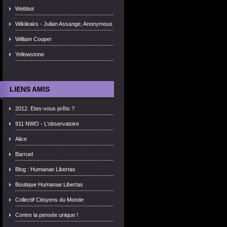
Webbot
Wikileaks - Julian Assange, Anonymous
William Cooper
Yellowstone
LIENS AMIS
2012. Etes-vous prêts ?
911 NWO - L'observatoire
Alice
Barruel
Blog : Humanae Libertas
Boutique Humanae Libertas
Collectif Citoyens du Monde
Contre la pensée unique !