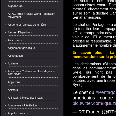
de soutenir nos parte
opportunistes contre Daes
Afghanistan
mêmes] directement depui
sur le sol», a déclaré Ca
AIPAC, British Israel World Federation
Movement
Sénat américain.
Le chef du Pentagone a é
Alcyone et l'anneau de lumière
d’intensifier leur campag
Alertes, Disparitions
«Cela comprendra davanta
valeur de l'EI à mesur
Alex Jones
précisé le responsable, 
à augmenter le nombre de n
Alignement galactique
En savoir plus : La 
Alimentation
mémorandum sur la prév
Amiante
Les déclarations d’Ashto
dans les bombardements 
Anciennes Civilisations, Les Mayas et
Syrie, qui n’ont pas 
2011/2012
bombardement de la co
octobre, avec une frappe 
Angleterre
Syrie).
Animaux
Le chef du
#Pentago
américains contr
Animaux & Morts d'animaux
pic.twitter.com/lqB
Apocalyse - Révélation
— RT France (@RTe
Appel à témoins