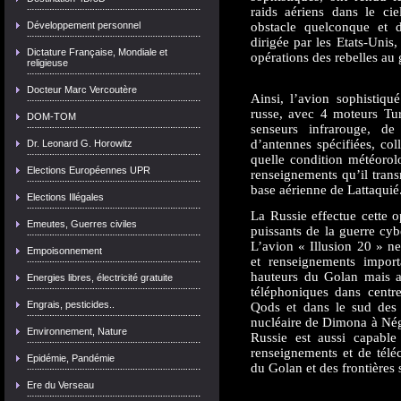
raids aériens dans le ci
Développement personnel
obstacle quelconque et d
dirigée par les Etats-Unis
Dictature Française, Mondiale et
opérations des rebelles au
religieuse
Docteur Marc Vercoutère
Ainsi, l’avion sophistiqu
russe, avec 4 moteurs Tu
DOM-TOM
senseurs infrarouge, d
d’antennes spécifiées, col
Dr. Leonard G. Horowitz
quelle condition météorol
Elections Européennes UPR
renseignements qu’il tran
base aérienne de Lattaquié
Elections Illégales
La Russie effectue cette 
Emeutes, Guerres civiles
puissants de la guerre cyb
L’avion « Illusion 20 » n
Empoisonnement
et renseignements import
hauteurs du Golan mais au
Energies libres, électricité gratuite
téléphoniques dans cent
Engrais, pesticides..
Qods et dans le sud des 
nucléaire de Dimona à Nég
Environnement, Nature
Russie est aussi capable
renseignements et de télé
Epidémie, Pandémie
du Golan et des frontières 
Ere du Verseau