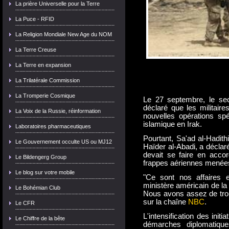
La prière Universelle pour la Terre
La Puce - RFID
La Religion Mondiale New Age du NOM
La Terre Creuse
La Terre en expansion
L'Irak n'a pas besoin d'o
sur son territoire et n'a
La Trilatérale Commission
déclaré le porte-parole du
La Tromperie Cosmique
Le 27 septembre, le se
déclaré que les militair
La Voix de la Russie, réinformation
nouvelles opérations spé
islamique en Irak.
Laboratoires pharmaceutiques
Pourtant, Sa'ad al-Hadithi
Le Gouvernement occulte US ou MJ12
Haïder al-Abadi, a déclaré
devait se faire en acc
Le Bildengerg Group
frappes aériennes menées 
Le blog sur votre mobile
"Ce sont nos affaires
ministère américain de la 
Le Bohémian Club
Nous avons assez de troup
sur la chaîne
NBC
.
Le CFR
L'intensification des ini
Le Chiffre de la bête
démarches diplomatiqu