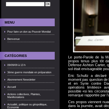
MENU
Pour faire un don au Pouvoir Mondial
Bienvenue
CATÉGORIES
Le porte-Parole de la 
propos tenus plus tôt da
Défense Ashton Carter, qu
09/09/09 à 13 h
sol était envisageable pou
3ème guerre mondiale en préparation
Eric Schultz a déclaré f
moment pas question de la
Abonnement Newsletter
et en Syrie contre D
Accueil
opérations limitées» av
possible «si les circonst
Actions collectives, Plaintes,
remarque rapportée par l’
Manifestations
Ces propos viennent nuanc
Actualité, politique ou géopolitique,
dans la journée, avait d
Economie