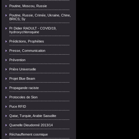
Poutine, Moscou, Russie
Poutine, Russie, Crimée, Ukraine, Chine,
BRICS; Sy
Pr Didier RAOULT - COVID/19,
hydroxychloroquine
Prédictions, Prophéties
Presse, Communication
Prévention
Prière Universelle
Projet Blue Beam
Propagande raciste
Protocoles de Sion
Puce RFID
Qatar, Turquie, Arabie Saoudite
Quenelle Dieudonné 2013/14
Réchauffement cosmique