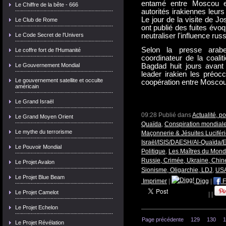
entamé entre Moscou et
Le Chiffre de la bête - 666
autorités irakiennes leur
Le jour de la visite de J
Le Club de Rome
ont publié des fuites évo
Le Code Secret de l'Univers
neutraliser l'influence rus
Selon la presse arabe
Le coffre fort de l'Humanité
coordinateur de la coalit
Le Gouvernement Mondial
Bagdad huit jours avant 
leader irakien les préo
Le gouvernement satellite et occulte
coopération entre Moscou
américain
Le Grand Israël
09:28 Publié dans
Actualité, p
Le Grand Moyen Orient
Quaïda
,
Conspiration mondial
Le mythe du terrorisme
Maçonnerie & Jésuites Lucifér
Israël/ISIS/DAESH/Al-Quaïda/E
Le Pouvoir Mondial
Politique
,
Les Maîtres du Mon
Russie, Crimée, Ukraine, Chin
Le Projet Avalon
Sionisme, Oligarchie, LDJ
,
USA
Le Projet Blue Beam
Imprimer
|
Digg
|
F
Le Projet Camelot
|
|
Le Projet Echelon
Page précédente
129
130
1
Le Projet Révélation