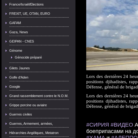
France/Israël/Elections
FREXIT, UE, OTAN, EURO
GAFAM
Gaza, News
GEIPAN - CNES
Génome
Génocide préparé
Gilets Jaunes
Lors des dernières 24 heur
Golfe d'Aden
positions djihadistes, rap
Défense, général de briga
Google
Lors des dernières 24 heur
Grand rassemblement contre le N.O.M.
positions djihadistes, rap
Grippe porcine ou aviaire
Défense, général de briga
Guerres civiles
Guerres, Armement, armées,
#СИРИЯ
#ВИДЕО
А
боеприпасами на д
Hiérarchies Angéliques, Metatron
#ХАМА
и
#АЛЕППО