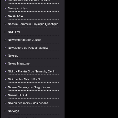
Montée des Mers et des Océans
Musique - Clips
NASA, NSA
Nassim Haramein, Physique Quantique
NDE-EMI
Newsletter de Sos Justice
Newsletters du Pouvoir Mondial
Next-up
Nexus Magazine
Nibiru - Planète X ou Nemesis, Elenin
Nibiru et les ANNUNAKIS
Nicolas Sarközy de Nagy-Bocsa
Nikolas TESLA
Niveau des mers & des océans
Norvège