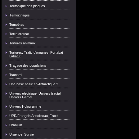
Tectonique des plaques
Témoignages
Tempêtes
Terre creuse
Tortures animaux
Tortures, Trafic d'organes, Fortabat
Labatut
Traçage des populations
Tsunami
Une base nazie en Antarctique ?
Univers électrique, Univers fractal,
Univers Gémel
Univers Hologramme
UPR/François Asselineau, Frexit
Uranium
Urgence. Survie