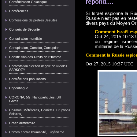
répond....
Confédération Galactique
Conférences
Si Israël espionne la Rus
Russie n'est pas en rest
Confessions de prêtres Jésuites
divers pays du Moyen Ori
Conseils de Sécurité
Comment Israël esp
Oct 24, 2015 10:18 U
Conspiration mondiale
du régime israélie
militaires de la Russi
Conspiration, Complot, Corruption
Comment la Russie espionn
Constitution des Droits de l'Homme
Oct 27, 2015 10:37 UTC
Contestation élection illégale de Nicolas
SARKOZY
Contrôle des populations
Copenhague
CORONA, 5G, Nanoparticules, Bill
Gates
Cosmos, Météorites, Comètes, Eruptions
Solaires,
Crash alimentaire
Crimes contre l'humanité, Eugénisme