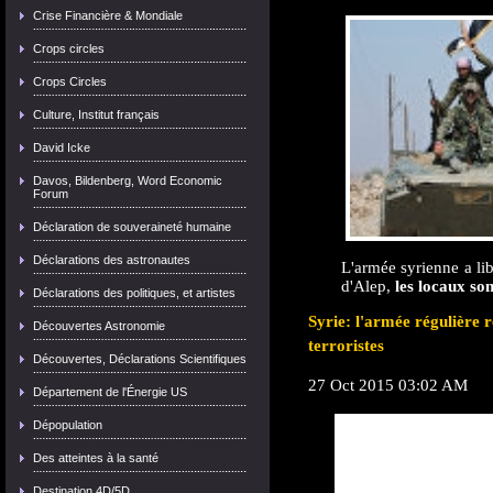
Crise Financière & Mondiale
Crops circles
Crops Circles
Culture, Institut français
David Icke
Davos, Bildenberg, Word Economic
Forum
Déclaration de souveraineté humaine
Déclarations des astronautes
L'armée syrienne a lib
d'Alep,
les locaux son
Déclarations des politiques, et artistes
Syrie: l'armée régulière 
Découvertes Astronomie
terroristes
Découvertes, Déclarations Scientifiques
27 Oct 2015 03:02 AM
Département de l'Énergie US
Dépopulation
Des atteintes à la santé
Destination 4D/5D