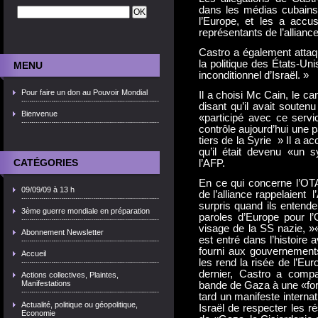
dans les médias cubains d
l’Europe, et les a accu
représentants de l’allianc
Castro a également attaq
la politique des États-Uni
MENU
inconditionnel d’Israël. »
Pour faire un don au Pouvoir Mondial
Il a choisi Mc Cain, le ca
disant qu’il avait soute
Bienvenue
«participé avec ce servic
contrôle aujourd’hui une pa
tiers de la Syrie » Il a a
qu’il était devenu «un s
CATÉGORIES
l’AFP.
En ce qui concerne l’OTA
09/09/09 à 13 h
de l’alliance rappelaient
surpris quand ils entenden
3ème guerre mondiale en préparation
paroles d’Europe pour l’
visage de la SS nazie, »«
Abonnement Newsletter
est entré dans l’histoire
fourni aux gouvernements
Accueil
les rend la risée de l’Eu
dernier, Castro a compar
Actions collectives, Plaintes,
Manifestations
bande de Gaza à une «for
tard un manifeste interna
Actualité, politique ou géopolitique,
Israël de respecter les r
Economie