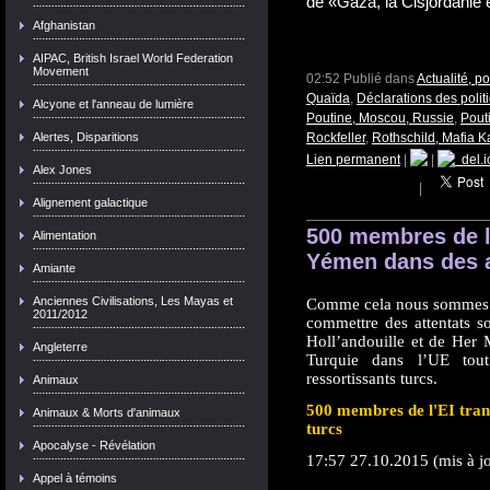
de «Gaza, la Cisjordanie 
Afghanistan
AIPAC, British Israel World Federation
Movement
02:52 Publié dans
Actualité, p
Quaïda
,
Déclarations des politi
Alcyone et l'anneau de lumière
Poutine, Moscou, Russie
,
Pout
Alertes, Disparitions
Rockfeller
,
Rothschild, Mafia K
Lien permanent
|
|
del.i
Alex Jones
|
Alignement galactique
500 membres de l'
Alimentation
Yémen dans des a
Amiante
Anciennes Civilisations, Les Mayas et
Comme cela nous sommes a
2011/2012
commettre des attentats s
Holl’andouille et de Her 
Angleterre
Turquie dans l’UE tout
ressortissants turcs.
Animaux
500 membres de l'EI tran
Animaux & Morts d'animaux
turcs
Apocalyse - Révélation
17:57 27.10.2015 (mis à j
Appel à témoins