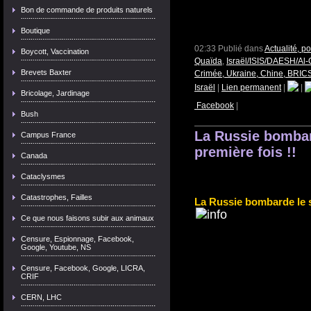
Bon de commande de produits naturels
Boutique
02:33 Publié dans
Actualité, p
Boycott, Vaccination
Quaïda
,
Israël/ISIS/DAESH/Al-
Brevets Baxter
Crimée, Ukraine, Chine, BRICS
Israël
|
Lien permanent
|
|
Bricolage, Jardinage
Facebook
|
Bush
La Russie bombard
Campus France
première fois !!
Canada
Cataclysmes
Catastrophes, Failles
La Russie bombarde le s
Ce que nous faisons subir aux animaux
Censure, Espionnage, Facebook,
Google, Youtube, NS
Censure, Facebook, Google, LICRA,
CRIF
CERN, LHC