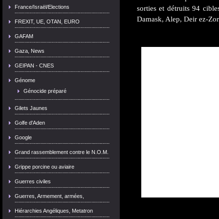
France/Israël/Elections
sorties et détruits 94 cib
Damask, Alep, Deir ez-Zor
FREXIT, UE, OTAN, EURO
GAFAM
Gaza, News
GEIPAN - CNES
Génome
Génocide préparé
Gilets Jaunes
Golfe d'Aden
Google
Grand rassemblement contre le N.O.M.
Grippe porcine ou aviaire
Guerres civiles
Guerres, Armement, armées,
Hiérarchies Angéliques, Metatron