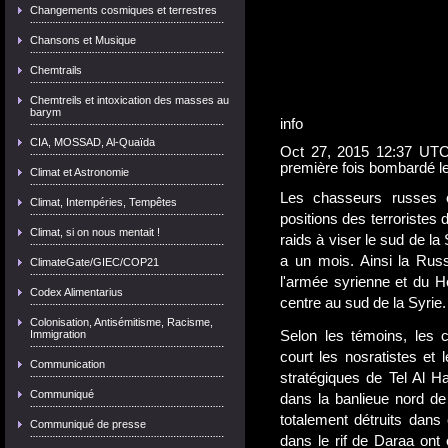
Changements cosmiques et terrestres
Chansons et Musique
Chemtrails
Chemtreils et intoxication des masses au
barym
info
CIA, MOSSAD, Al-Quaïda
Oct 27, 2015 12:37 UTC 
première fois bombardé le
Climat et Astronomie
Les chasseurs russes o
Climat, Intempéries, Tempêtes
positions des terroristes 
Climat, si on nous mentait !
raids à viser le sud de la 
a un mois. Ainsi la Russ
ClimateGate/GIEC/COP21
l'armée syrienne et du H
Codex Alimentarius
centre au sud de la Syrie
Colonisation, Antisémitisme, Racisme,
Immigration
Selon les témoins, les 
court les nosratistes et 
Communication
stratégiques de Tel Al Ha
Communiqué
dans la banlieue nord de 
totalement détruits dans 
Communiqué de presse
dans le rif de Daraa ont 