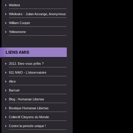
Webbot
Wikileaks - Julian Assange, Anonymous
William Cooper
Yellowstone
LIENS AMIS
2012. Etes-vous prêts ?
911 NWO - L'observatoire
Alice
Barruel
Blog : Humanae Libertas
Boutique Humanae Libertas
Collectif Citoyens du Monde
Contre la pensée unique !