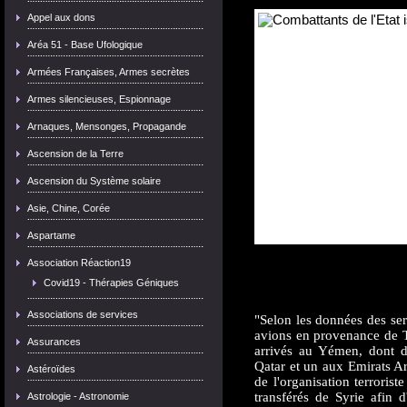
Appel aux dons
Aréa 51 - Base Ufologique
Armées Françaises, Armes secrètes
Armes silencieuses, Espionnage
Arnaques, Mensonges, Propagande
Ascension de la Terre
Ascension du Système solaire
Asie, Chine, Corée
Aspartame
Plus de 500 membres de l'E
Association Réaction19
le Yémen par des avions 
Covid19 - Thérapies Géniques
Mayhub.
Associations de services
"Selon les données des ser
avions en provenance de Tu
Assurances
arrivés au Yémen, dont d
Qatar et un aux Emirats Ar
Astéroïdes
de l'organisation terrorist
transférés de Syrie afin 
Astrologie - Astronomie