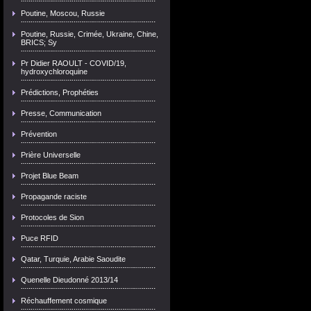
Poutine, Moscou, Russie
Poutine, Russie, Crimée, Ukraine, Chine,
BRICS; Sy
Pr Didier RAOULT - COVID/19,
hydroxychloroquine
Prédictions, Prophéties
Presse, Communication
Prévention
Prière Universelle
Projet Blue Beam
Propagande raciste
Protocoles de Sion
Puce RFID
Qatar, Turquie, Arabie Saoudite
Quenelle Dieudonné 2013/14
Réchauffement cosmique