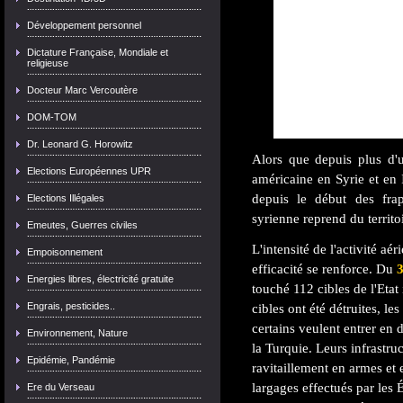
Développement personnel
Dictature Française, Mondiale et
religieuse
Docteur Marc Vercoutère
DOM-TOM
Dr. Leonard G. Horowitz
Alors que depuis plus d'
Elections Européennes UPR
américaine en Syrie et en I
depuis le début des frap
Elections Illégales
syrienne reprend du territoir
Emeutes, Guerres civiles
L'intensité de l'activité aé
Empoisonnement
efficacité se renforce. Du
3
Energies libres, électricité gratuite
touché 112 cibles de l'Eta
Engrais, pesticides..
cibles ont été détruites, le
certains veulent entrer en 
Environnement, Nature
la Turquie. Leurs infrastru
Epidémie, Pandémie
ravitaillement en armes et
largages effectués par les 
Ere du Verseau