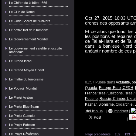
Le Chiffre de la bête - 666
Le Club de Rome
Oct 27, 2015 16:03 UTC 
Le Code Secret de l'Univers
drones des opposants arm
Le coffre fort de l'Humanité
Et ce alors que lundi les
les positions et repaires 
Le Gouvernement Mondial
de Tal al-Hara et de Tal a
dans la banlieue Nord d
Le gouvernement satellite et occulte
anéantir nombre de ces po
américain
Le Grand Israël
Le Grand Moyen Orient
Le mythe du terrorisme
01:57 Publié dans
Actualité, p
Quaïda
,
Europe, Euro, CEDH
,
Le Pouvoir Mondial
France/Israël/Elections
,
Israël
Le Projet Avalon
Poutine, Russie, Crimée, Ukra
Kazhar
,
Sionisme, Oligarchie,
Le Projet Blue Beam
del.icio.us
|
|
Imprimer
|
Le Projet Camelot
|
|
Le Projet Echelon
Le Projet Révélation
Page précédente
132
133
1