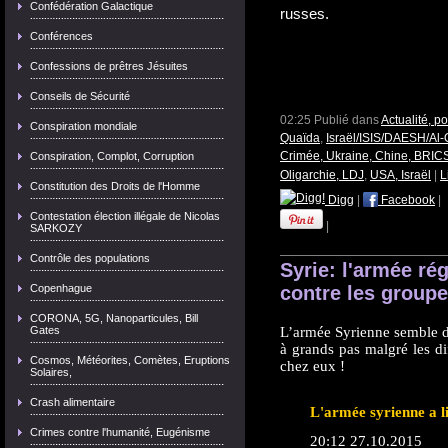
Confédération Galactique
russes.
Conférences
Confessions de prêtres Jésuites
Conseils de Sécurité
02:25 Publié dans
Actualité, p
Conspiration mondiale
Quaïda
,
Israël/ISIS/DAESH/Al-
Crimée, Ukraine, Chine, BRICS
Conspiration, Complot, Corruption
Oligarchie, LDJ
,
USA, Israël
|
L
Constitution des Droits de l'Homme
Digg
|
Facebook
|
Contestation élection illégale de Nicolas
|
SARKOZY
Contrôle des populations
Syrie: l'armée ré
Copenhague
contre les groupe
CORONA, 5G, Nanoparticules, Bill
Gates
L’armée Syrienne semble dy
à grands pas malgré les dif
Cosmos, Météorites, Comètes, Eruptions
chez eux !
Solaires,
Crash alimentaire
L'armée syrienne a li
Crimes contre l'humanité, Eugénisme
20:12 27.10.2015