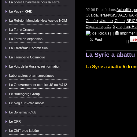
La prière Universelle pour la Terre
02:06 Publié dans
Actualité, p
La Puce - RFID
Quaïda
,
Israël/ISIS/DAESH/Al-
Crimée, Ukraine, Chine, BRICS
La Religion Mondiale New Age du NOM
Oligarchie, LDJ
,
Syrie, Iran, Ru
La Terre Creuse
del.icio.us
|
|
Imprimer
La Terre en expansion
|
|
La Trilatérale Commission
La Syrie a abattu
La Tromperie Cosmique
La Syrie a abattu 5 dron
La Voix de la Russie, réinformation
Laboratoires pharmaceutiques
Le Gouvernement occulte US ou MJ12
Le Bildengerg Group
Le blog sur votre mobile
Le Bohémian Club
Le CFR
Le Chiffre de la bête