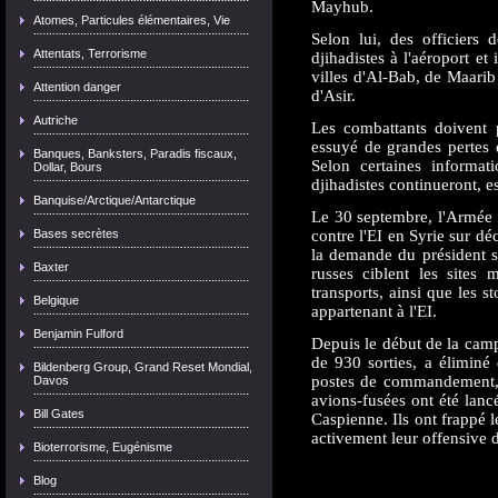
Mayhub.
Atomes, Particules élémentaires, Vie
Selon lui, des officiers 
Attentats, Terrorisme
djihadistes à l'aéroport et 
villes d'Al-Bab, de Maarib
Attention danger
d'Asir.
Autriche
Les combattants doivent p
essuyé de grandes pertes da
Banques, Banksters, Paradis fiscaux,
Selon certaines informati
Dollar, Bours
djihadistes continueront, e
Banquise/Arctique/Antarctique
Le 30 septembre, l'Armée d
Bases secrètes
contre l'EI en Syrie sur dé
la demande du président s
Baxter
russes ciblent les sites 
transports, ainsi que les 
Belgique
appartenant à l'EI.
Benjamin Fulford
Depuis le début de la campa
de 930 sorties, a éliminé 
Bildenberg Group, Grand Reset Mondial,
postes de commandement, d
Davos
avions-fusées ont été lancés
Bill Gates
Caspienne. Ils ont frappé l
activement leur offensive 
Bioterrorisme, Eugénisme
Blog