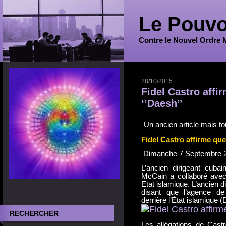
Le Pouvo
Contre le Nouvel Ordre 
28/10/2015
Fidel Castro affi
‘’Daesh’’
Un ancien article mais to
Fidel Castro affirme que
Dimanche 7 Septembre 2
L’ancien dirigeant cuba
McCain a collaboré avec 
Etat islamique. L’ancien d
disant que l’agence de
derrière l’État islamique (
RECHERCHER
Les allégations de Castr