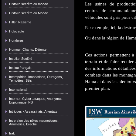
Les usines de production
Histoire secrète du monde
centres de commandemen
Histoire secrète du Monde
véhicules sont pris pour cib
Hitler, Nazisme
Par exemple, ici, la destruc
Holocaute
Ou dans la région de Ham
Honduras
Humour, Chants, Détente
Ces actions permettent à
Insolite, Société
terrain et de faire reculer
des informations détaillées
Institut français
combats dans les montagne
Intempéries, Inondations, Ouragans,
Tempêtes, Séis
Hama et dans les alentours
premier plan.
International
Internet, Cyber-attaques, Anonymus,
Espionnage, NS
Intrigues - Assassinats, Attentats
Inversion des pôles magnétiques,
Anomalies, Brèche
Irak