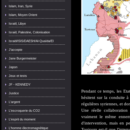
Islam, Iran, Syrie
Islam, Moyen Orient
Israël, Libye
Israël, Palestine, Colonisation
Israël/ISIS/DAESH/Al-Quaïda/EI
J'accepte
Jane Burgermeister
Japon
Jeux et tests
JF - KENNEDY
Pendant ce temps, les Et
Justice
hésitent sur la conduite à
L'argent
régulières syriennes, et do
Une réelle collaboration
L'escroquerie du CO2
vraiment le même ennemi
L'esprit du moment
d'intervention, mais en pe
L'homme électromagnétique
Toujours est-il que l'inter