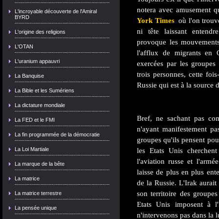
notera avec amusement qu
L'incroyable découverte de l'Amiral
BYRD
York Times
,
où l'on trou
ni tête laissant entend
L'origine des religions
provoque les mouvements 
L'OTAN
l'afflux de migrants en 
L'uranium appauvri
exercées par les groupes 
trois personnes, cette fois
La Banquise
Russie qui est à la source d
La Bible et les Sumériens
La dictature mondiale
Bref, ne sachant pas com
La FED et le FMI
n'ayant manifestement pas
La fin programmée de la démocratie
groupes qu'ils pensent pouv
La Loi Martiale
les Etats Unis cherchent
l'aviation russe et l'armé
La marque de la bête
laisse de plus en plus ent
La matrice
de la Russie. L'Irak aurait
son territoire des groupes
La matrice terrestre
Etats Unis imposent à l'
La pensée unique
n'intervenons pas dans la lu