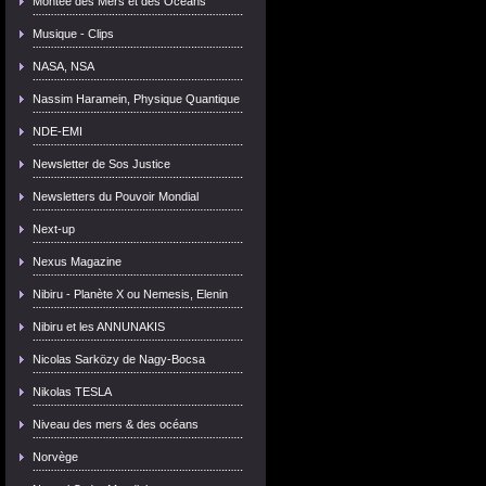
Montée des Mers et des Océans
Musique - Clips
NASA, NSA
Nassim Haramein, Physique Quantique
NDE-EMI
Newsletter de Sos Justice
Newsletters du Pouvoir Mondial
Next-up
Nexus Magazine
Nibiru - Planète X ou Nemesis, Elenin
Nibiru et les ANNUNAKIS
Nicolas Sarközy de Nagy-Bocsa
Nikolas TESLA
Niveau des mers & des océans
Norvège