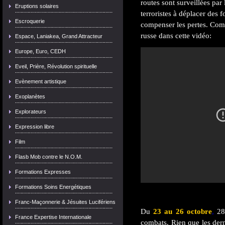
routes sont surveillées par
Eruptions solaires
terroristes à déplacer des 
Escroquerie
compenser les pertes. Co
russe dans cette vidéo:
Espace, Laniakea, Grand Attracteur
Europe, Euro, CEDH
Eveil, Prière, Révolution spirituelle
Evènement artistique
Exoplanètes
Explorateurs
Expression libre
Film
Flasb Mob contre le N.O.M.
Formations Expresses
Formations Soins Energétiques
Franc-Maçonnerie & Jésuites Lucifériens
Du
23 au 26 octobre
,
28
France Expertise Internationale
combats. Rien que les dern