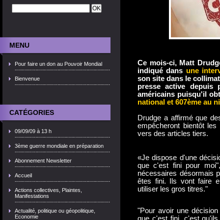
MENU
Ce mois-ci, Matt Drudg
Pour faire un don au Pouvoir Mondial
indiqué dans
une inter
son site dans le collimat
Bienvenue
presse active depuis 
américains puisqu'il obt
national et 607ème au n
CATÉGORIES
Drudge a affirmé que des 
empêcheront bientôt les 
09/09/09 à 13 h
vers des articles tiers.
3ème guerre mondiale en préparation
«Je dispose d'une décisi
Abonnement Newsletter
que c'est fini pour moi"
nécessaires désormais pou
Accueil
êtes fini. Ils vont fair
utiliser les gros titres."
Actions collectives, Plaintes,
Manifestations
"Pour avoir une décision
Actualité, politique ou géopolitique,
Economie
que c'est fini, c'est qu'i