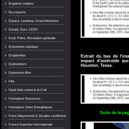
Eruptions solaires
Escroquerie
Espace, Laniakea, Grand Attracteur
Europe, Euro, CEDH
Eveil, Prière, Révolution spirituelle
Evènement artistique
Exoplanètes
Extrait du bas de l'im
impact d'astéroïde au
Explorateurs
Houston, Texas.
Expression libre
Film
Flasb Mob contre le N.O.M.
Formations Expresses
Formations Soins Energétiques
Suite de la pag
Franc-Maçonnerie & Jésuites Lucifériens
France Expertise Internationale