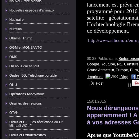
Nouvel Ordre Mondial
lancement est prévu e
programmé pour 2016, d
Nouvelles espèces d'animaux
satellite géostatio
Nucléaire
Hochtechnologie Brem
Nutrition
de développement.
Obama, Trump
http://www.silicon.fr/euro
OGM et MONSANTO
OMS
00:38 Publié dans
Bioterroris
Google, Youtube, NS
,
Censure,
On nous cache tout
Grand Attracteur
,
Europe, Eur
Ondes, 5G, Téléphone portable
Imprimer
|
Digg
|
F
ONU
|
|
Opérations Anonymous
15/01/2015
Origines des religions
Nous dérangeons
OTAN
apparemment ! A q
à vos adresses G
Ovnis et ET - Les révélations du Dr
Michaël WOLF
Après que Youtube/Goo
Ovnis et Extraterrestres