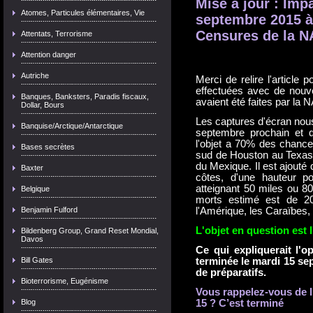
Mise à jour : Imp
Atomes, Particules élémentaires, Vie
septembre 2015 à
Censures de la N
Attentats, Terrorisme
Attention danger
Autriche
Merci de relire l'article
effectuées avec de nouve
Banques, Banksters, Paradis fiscaux,
avaient été faites par la
Dollar, Bours
Les captures d'écran nous
Banquise/Arctique/Antarctique
septembre prochain et q
l'objet a 70% des chanc
Bases secrètes
sud de Houston au Texas,
du Mexique. Il est ajouté
Baxter
côtes, d'une hauteur p
atteignant 50 miles ou
8
Belgique
morts estimé est de 20
Benjamin Fulford
l'Amérique, les Caraïbes, 
L'objet en question est 
Bildenberg Group, Grand Reset Mondial,
Davos
Ce qui expliquerait l'
Bill Gates
terminée le mardi 15 se
de préparatifs.
Bioterrorisme, Eugénisme
Vous rappelez-vous de l
Blog
15 ? C’est terminé