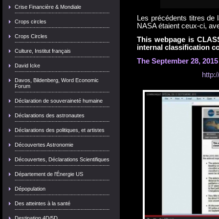
Crise Financière & Mondiale
Les précédents titres de l
Crops circles
NASA étaient ceux-ci, avec
Crops Circles
This webpage is CLA
internal classification 
Culture, Institut français
The September 28, 2015
David Icke
http:
Davos, Bildenberg, Word Economic
Forum
Déclaration de souveraineté humaine
Déclarations des astronautes
Déclarations des politiques, et artistes
Découvertes Astronomie
Découvertes, Déclarations Scientifiques
Département de l'Énergie US
Dépopulation
Des atteintes à la santé
Destination 4D/5D