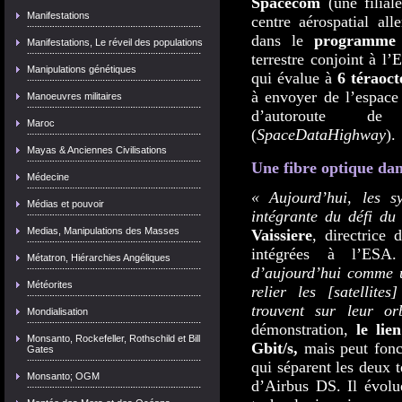
Spacecom
(une filial
Manifestations
centre aérospatial al
dans le
programme 
Manifestations, Le réveil des populations
terrestre conjoint à l
Manipulations génétiques
qui évalue à
6 téraoct
à envoyer de l’espace 
Manoeuvres militaires
d’autoroute de
Maroc
(
SpaceDataHighway
).
Mayas & Anciennes Civilisations
Une fibre optique dans
Médecine
« Aujourd’hui, les s
Médias et pouvoir
intégrante du défi d
Medias, Manipulations des Masses
Vaissiere
, directrice 
intégrées à l’ES
Métatron, Hiérarchies Angéliques
d’aujourd’hui comme u
Météorites
relier les [satellite
trouvent sur leur or
Mondialisation
démonstration,
le lien
Monsanto, Rockefeller, Rothschild et Bill
Gbit/s,
mais peut fonc
Gates
qui séparent les deux
Monsanto; OGM
d’Airbus DS. Il évolue