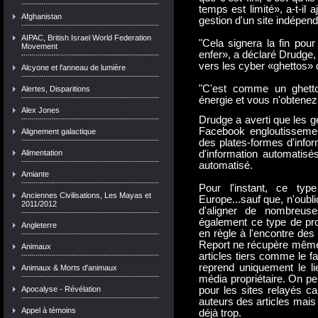
temps est limité», a-t-il 
Afghanistan
gestion d'un site indépend
AIPAC, British Israel World Federation
"Cela signera la fin pour
Movement
enfer», a déclaré Drudge,
vers les cyber «ghettos» 
Alcyone et l'anneau de lumière
"C'est comme un ghetto,
Alertes, Disparitions
énergie et vous n'obtenez 
Alex Jones
Drudge a averti que les 
Facebook engloutisseme
Alignement galactique
des plates-formes d'info
Alimentation
d'information automati
automatisé.
Amiante
Pour l'instant, ce ty
Anciennes Civilisations, Les Mayas et
Europe...sauf que, n'oubl
2011/2012
d'aligner de nombreuse
également ce type de pro
Angleterre
en règle à l'encontre des
Report ne récupère même p
Animaux
articles tiers comme le f
reprend uniquement le lie
Animaux & Morts d'animaux
média propriétaire. On pe
Apocalyse - Révélation
pour les sites relayés ca
auteurs des articles mais
Appel à témoins
déjà trop.