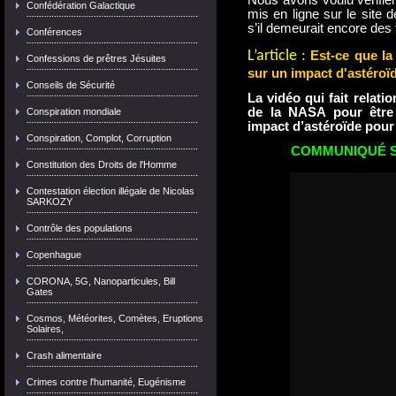
Nous avons voulu vérifier
Confédération Galactique
mis en ligne sur le sit
s’il demeurait encore des 
Conférences
L’article :
Est-ce que la
Confessions de prêtres Jésuites
sur un impact d'astéroï
Conseils de Sécurité
La vidéo qui fait relatio
de la NASA pour être 
Conspiration mondiale
impact d’astéroïde pour
Conspiration, Complot, Corruption
COMMUNIQUÉ SP
Constitution des Droits de l'Homme
Contestation élection illégale de Nicolas
SARKOZY
Contrôle des populations
Copenhague
CORONA, 5G, Nanoparticules, Bill
Gates
Cosmos, Météorites, Comètes, Eruptions
Solaires,
Crash alimentaire
Crimes contre l'humanité, Eugénisme