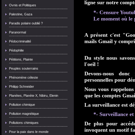
ligne sur notre compt
Ovnis et Politiques
*- Censure Youtu
Palestine, Gaza
Le moment où le p
Paradis polaire oublié ?
Paranormal
A présent c'est "Go
mails Gmail y compris
Pédocriminalité
Pédophilie
Du style nous savons
Pétitions, Plainte
l'oeil !
Peuples souterrains
Devons-nous donc n
Phénomène céleste
personnelles pour dé
Philipp Schneider
Nous vous rappelons
que les comptes Gmail 
Planètes, Planète X, Nibiru, Elenin
La surveillance est dé
Pollution chimique
*- Surveillance et
Pollution magnétique
De plus pour accéde
Pollutions chimiques
invoquent un motif fa
Pour la paix dans le monde