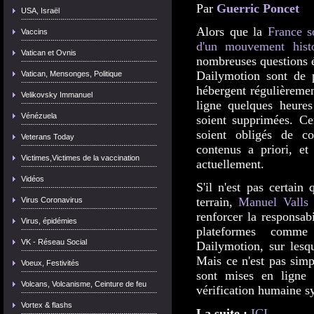
Par
Guerric Poncet
USA, Israël
Alors que la
France
s
Vaccins
d'un mouvement hist
Vatican et Ovnis
nombreuses questions 
Dailymotion sont de p
Vatican, Mensonges, Politique
hébergent régulièremen
Velikovsky Immanuel
ligne quelques heures
Vénézuela
soient supprimées. Cer
soient obligés de co
Veterans Today
contenus a priori, et
Victimes,Victimes de la vaccination
actuellement.
Vidéos
S'il n'est pas certain
terrain,
Manuel Valls
Virus Coronavirus
renforcer la responsabi
Virus, épidémies
plateformes comme
VK - Réseau Social
Dailymotion, sur lesq
Mais ce n'est pas sim
Voeux, Festivités
sont mises en ligne 
Volcans, Volcanisme, Ceinture de feu
vérification humaine s
Vortex & flashs
La suite :
ICI