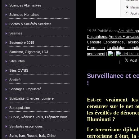
Sciences Alternatives
Sciences Humaines
Sectes & Sociétés Secrètes
19:35 Publié dans
Actualité, p
Séismes
Disparitions
,
Armées Française
Censure, Espionnage, Faceboo
Septembre 2015
Corruption
,
La dictature mondi
Sionisme, Oligarchie, LDJ
permanent
|
|
del.icio.u
Sites infos
|
Sites OVNIS
Surveillance et c
Société
!
Sondages, Popularité
Est-ce vraiment les
Spiritualité, Energies, Lumière
censurer sur le net ou
Surpopulation
les éveillés de dénonc
Survie, Réveillez-vous, Préparez-vous
Illuminati ?
Symboles ésotériques
Le terrorisme djihad
terrorisme d'état, la
Syrie, Iran, Russie, Irak, Chine