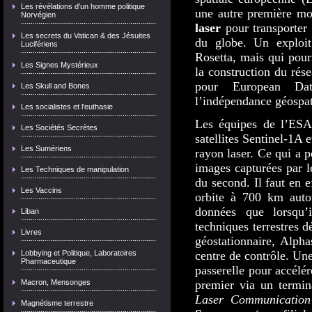
Les révélations d'un homme politique
une autre première mo
Norvégien
laser
pour transporter 
Les secrets du Vatican & des Jésuites
du globe. Un exploit
Lucifériens
Rosetta, mais qui pour
Les Signes Mystérieux
la construction du ré
pour European Dat
Les Skull and Bones
l’indépendance géospat
Les socialistes et l'euthasie
Les équipes de l’ESA 
Les Sociétés Secrètes
satellites Sentinel-1A
Les Sumériens
rayon laser. Ce qui a 
images capturées par l
Les Techniques de manipulation
du second. Il faut en e
Les Vaccins
orbite à 700 km autou
données que lorsqu’
Liban
techniques terrestres d
Livres
géostationnaire, Alph
Lobbying et Politique, Laboratoires
centre de contrôle. U
Pharmaceutique
passerelle pour accélé
Macron, Mensonges
premier via un termi
Laser Communication
Magnétisme terrestre