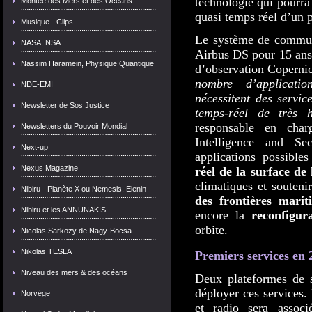
technologie qui pourra
Montée des Mers et des Océans
quasi temps réel d’un p
Musique - Clips
Le système de commun
NASA, NSA
Airbus DS pour 15 ans
Nassim Haramein, Physique Quantique
d’observation Coperni
nombre d’applicatio
NDE-EMI
nécessitent des servi
Newsletter de Sos Justice
temps-réel de très 
responsable en char
Newsletters du Pouvoir Mondial
Intelligence and S
Next-up
applications possible
Nexus Magazine
réel de la surface de 
climatiques et soutenir
Nibiru - Planète X ou Nemesis, Elenin
des frontières marit
Nibiru et les ANNUNAKIS
encore la
reconfigura
orbite.
Nicolas Sarközy de Nagy-Bocsa
Nikolas TESLA
Premiers services en 
Niveau des mers & des océans
Deux plateformes de sa
déployer ces services.
Norvège
et radio sera associ