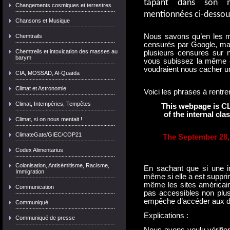
tapant dans son m
Changements cosmiques et terrestres
mentionnées ci-dessou
Chansons et Musique
Nous savons qu’en les me
Chemtrails
censurés par Google, mai
Chemtreils et intoxication des masses au
plusieurs censures sur 
barym
vous subissez la même 
voudraient nous cacher un
CIA, MOSSAD, Al-Quaïda
Climat et Astronomie
Voici les phrases à rentr
Climat, Intempéries, Tempêtes
This webpage is 
of the internal cla
Climat, si on nous mentait !
ClimateGate/GIEC/COP21
The September 28,
Codex Alimentarius
Colonisation, Antisémitisme, Racisme,
En sachant que si une in
Immigration
même si elle a est suppr
même les sites américains
Communication
pas accessibles non plus
empêche d’accéder aux dit
Communiqué
Explications :
Communiqué de presse