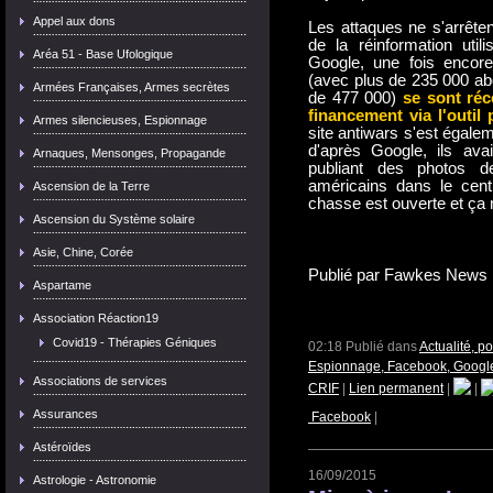
Appel aux dons
Les attaques ne s'arrête
de la réinformation util
Aréa 51 - Base Ufologique
Google, une fois enco
(avec plus de 235 000 ab
Armées Françaises, Armes secrètes
de 477 000)
se sont ré
financement via l'outil 
Armes silencieuses, Espionnage
site antiwars s'est égal
d'après Google, ils av
Arnaques, Mensonges, Propagande
publiant des photos d
américains dans le centr
Ascension de la Terre
chasse est ouverte et ça
Ascension du Système solaire
Asie, Chine, Corée
Publié par Fawkes News
Aspartame
Association Réaction19
Covid19 - Thérapies Géniques
02:18 Publié dans
Actualité, p
Espionnage, Facebook, Google
Associations de services
CRIF
|
Lien permanent
|
|
Assurances
Facebook
|
Astéroïdes
16/09/2015
Astrologie - Astronomie