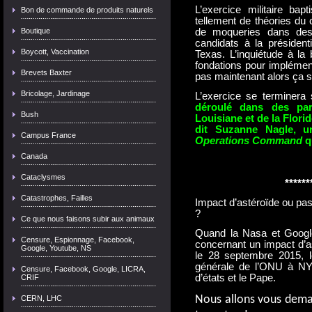
L’exercice militaire b
Bon de commande de produits naturels
tellement de théories du 
Boutique
de moqueries dans des
candidats à la président
Boycott, Vaccination
Texas. L’inquiétude à la 
fondations pour implémenter
Brevets Baxter
pas maintenant alors ça se
Bricolage, Jardinage
L’exercice se terminera
déroulé dans des par
Bush
Louisiane et de la Flori
dit Suzanne Nagle, u
Campus France
Operations Command
qu
Canada
Cataclysmes
******
Catastrophes, Failles
Impact d’astéroïde ou pa
?
Ce que nous faisons subir aux animaux
Quand la Nasa et Google
Censure, Espionnage, Facebook,
concernant un impact d’as
Google, Youtube, NS
le 28 septembre 2015, l
générale de l’ONU à NY 
Censure, Facebook, Google, LICRA,
d’états et le Pape.
CRIF
Nous
allons vous dema
CERN, LHC