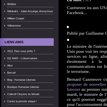
Webbot
Cazeneuve ira aux USA
Wikileaks - Julian Assange, Anonymous
Facebook...
William Cooper
Yellowstone
Publié par Guillaume
LIENS AMIS
Le ministre de l'intérie
Unis pour voir les res
2012. Etes-vous prêts ?
services en ligne, afi
911 NWO - L'observatoire
étroitement à la 
communications sur Int
Alice
le terrorisme.
Barruel
Bernard Cazeneuve s'e
Blog : Humanae Libertas
proposer de nouvelles 
Boutique Humanae Libertas
Internet
au premier min
mardi, le ministre de l
Collectif Citoyens du Monde
ce qu'il pourrait sugg
Contre la pensée unique !
pour l'accroissement de