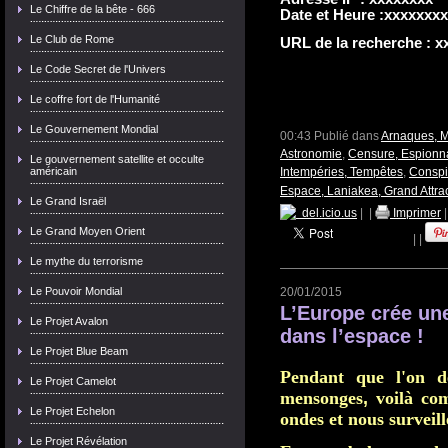
Le Chiffre de la bête - 666
Date et Heure :xxxxxxx
Le Club de Rome
URL de la recherche : 
Le Code Secret de l'Univers
Le coffre fort de l'Humanité
Le Gouvernement Mondial
00:43 Publié dans
Arnaques, 
Astronomie
,
Censure, Espionn
Le gouvernement satellite et occulte
américain
Intempéries, Tempêtes
,
Conspi
Espace, Laniakea, Grand Attra
Le Grand Israël
del.icio.us
|
|
Imprimer
Le Grand Moyen Orient
|
|
Le mythe du terrorisme
Le Pouvoir Mondial
20/01/2015
L’Europe crée une
Le Projet Avalon
dans l’espace !
Le Projet Blue Beam
P
endant
que l'o
n d
Le Projet Camelot
mensonges
,
voilà co
Le Projet Echelon
ondes
et nous surveil
Le Projet Révélation