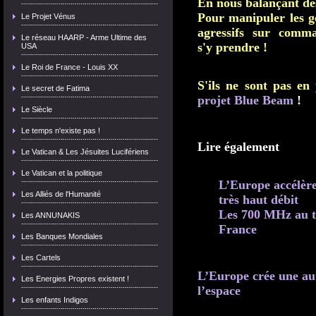
En nous balançant de
Pour manipuler les 
Le Projet Vénus
agressifs sur comm
Le réseau HAARP - Arme Ultime des
s'y prendre !
USA
Le Roi de France - Louis XX
S'ils ne sont pas en
Le secret de Fatima
projet Blue Beam
!
Le Siècle
Le temps n'existe pas !
Lire également
Le Vatican & Les Jésuites Lucifériens
Le Vatican et la politique
L’Europe accélère
Les Alliés de l'Humanité
très haut débit
Les 700 MHz au tr
Les ANNUNAKIS
France
Les Banques Mondiales
Les Cartels
L’Europe crée une au
Les Energies Propres existent !
l’espace
Les enfants Indigos