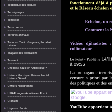
fonctionnent déjà à
Tectonique des plaques
et le Réseau échelon 
Témoignages
Tempêtes
Echelon, un r
Terre creuse
Comment la N
Tortures animaux
Vidéos djihadistes
Tortures, Trafic d'organes, Fortabat
Labatut
collimateur
Traçage des populations
14/0
Le Point - Publié le
Tsunami
à 09:36
Une base nazie en Antarctique ?
La propagande terrorist
Univers électrique, Univers fractal,
censure a priori par 
Univers Gémel
des politiques et des en
Univers Hologramme
UPR/François Asselineau, Frexit
Uranium
YouTube appartient à
Urgence. Survie