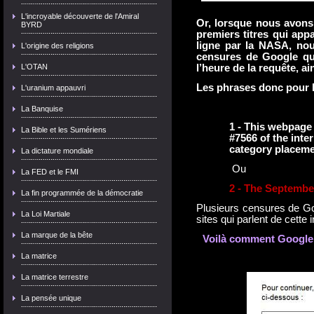
L'incroyable découverte de l'Amiral
Or, lorsque nous avons
BYRD
premiers titres qui appa
ligne par la NASA, no
L'origine des religions
censures de Google qui
l’heure de la requête, ai
L'OTAN
Les phrases donc pour 
L'uranium appauvri
La Banquise
1 -
This webpage 
La Bible et les Sumériens
#7566 of the inter
category placeme
La dictature mondiale
Ou
La FED et le FMI
2 - The Septembe
La fin programmée de la démocratie
Plusieurs censures de Go
La Loi Martiale
sites qui parlent de cette
La marque de la bête
Voilà comment Google v
La matrice
La matrice terrestre
La pensée unique