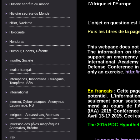
l'Afrique et l'Europe.
Histoire secrète du monde
Histoire secrète du Monde
L'objet en question est 
Hitler, Nazisme
Puis les titres de la pa
Holocaute
Honduras
This webpage does not d
Humour, Chants, Détente
The information on thi
support an emergency 
Insolite, Société
International Academy
Defense Conference in Fr
Institut français
only an exercise.
http:/
Intempéries, Inondations, Ouragans,
Tempêtes, Séis
En français
: Cette page
International
potentiel.
L'informatio
seulement pour souteni
Internet, Cyber-attaques, Anonymus,
mené au cours de l'Ac
Espionnage, NS
(IAA) 2015 Conférence 
Intrigues - Assassinats, Attentats
Avril 13-17 2015. Ceci e
The 2015 PDC Hypotheti
Inversion des pôles magnétiques,
Anomalies, Brèche
Irak
La nouvelle image tra