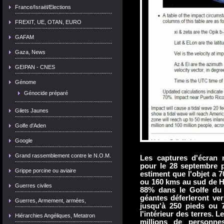
France/Israël/Elections
FREXIT, UE, OTAN, EURO
GAFAM
Gaza, News
GEIPAN - CNES
Génome
Génocide préparé
Gilets Jaunes
Golfe d'Aden
Google
Grand rassemblement contre le N.O.M.
Les captures d'écran 
pour le 28 septembre p
Grippe porcine ou aviaire
estiment que l'objet a 
ou
160 kms
au sud de H
Guerres civiles
88% dans le Golfe du 
géantes déferleront ver
Guerres, Armement, armées,
jusqu'à 250 pieds ou 
l'intérieur des terres. 
Hiérarchies Angéliques, Metatron
millions de personnes