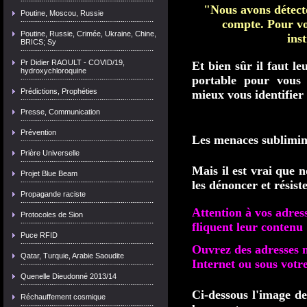
"Nous avons détecté
Poutine, Moscou, Russie
compte. Pour vou
Poutine, Russie, Crimée, Ukraine, Chine,
ins
BRICS; Sy
Pr Didier RAOULT - COVID/19,
Et bien sûr il faut l
hydroxychloroquine
portable pour vous 
Prédictions, Prophéties
mieux vous identifier
Presse, Communication
Prévention
Les menaces sublimin
Prière Universelle
Mais il est vrai que 
Projet Blue Beam
les dénoncer et résist
Propagande raciste
Attention à vos adress
Protocoles de Sion
fliquent leur contenu 
Puce RFID
Ouvrez des adresses m
Qatar, Turquie, Arabie Saoudite
Internet ou sous vot
Quenelle Dieudonné 2013/14
Ci-dessous l'image d
Réchauffement cosmique