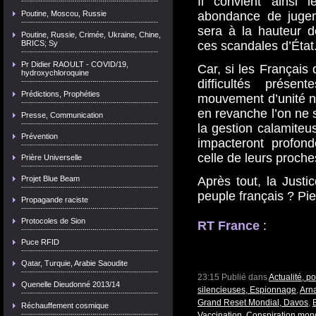
Il convient ainsi 
Poutine, Moscou, Russie
abondance de jugem
sera à la hauteur 
Poutine, Russie, Crimée, Ukraine, Chine,
BRICS; Sy
ces scandales d’État
Pr Didier RAOULT - COVID/19,
Car, si les Français 
hydroxychloroquine
difficultés prése
Prédictions, Prophéties
mouvement d’unité nat
en revanche l’on ne 
Presse, Communication
la gestion calamiteus
Prévention
impacteront profon
celle de leurs proche
Prière Universelle
Projet Blue Beam
Après tout, la Just
peuple français ? Pi
Propagande raciste
Protocoles de Sion
RT France
:
Puce RFID
Qatar, Turquie, Arabie Saoudite
23:15 Publié dans
Actualité, p
Quenelle Dieudonné 2013/14
silencieuses, Espionnage
,
Arn
Grand Reset Mondial, Davos
,
Réchauffement cosmique
Vaccination
,
Conspiration mon