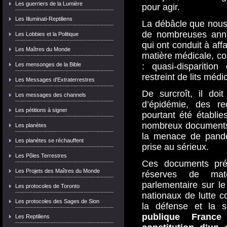
Les guerriers de la Lumière
pour agir.
Les Illuminati-Reptiliens
La débâcle que nous 
de nombreuses anné
Les Lobbies et la Politique
qui ont conduit à aff
Les Maîtres du Monde
matière médicale, c
Les mensonges de la Bible
: quasi-dispariti
restreint de lits méd
Les Messages d'Extraterrestres
De surcroît, il doi
Les messages des channels
d’épidémie, des re
Les pétitions à signer
pourtant été établie
nombreux documents of
Les planètes
la menace de pandé
Les planètes se réchauffent
prise au sérieux.
Les Pôles Terrestres
Ces documents préc
Les Projets des Maîtres du Monde
réserves de maté
parlementaire sur l
Les protocoles de Toronto
nationaux de lutte c
Les protocoles des Sages de Sion
la défense et la s
publique Franc
Les Reptiliens