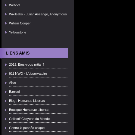
Webbot
Wikileaks - Julian Assange, Anonymous
William Cooper
Yellowstone
LIENS AMIS
2012. Etes-vous prêts ?
911 NWO - L'observatoire
Alice
Barruel
Blog : Humanae Libertas
Boutique Humanae Libertas
Collectif Citoyens du Monde
Contre la pensée unique !