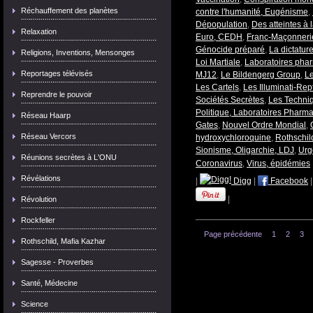
Réchauffement des planètes
contre l'humanité, Eugénisme
,
Dépopulation
,
Des atteintes à 
Relaxation
Euro, CEDH
,
Franc-Maçonnerie
Génocide préparé
,
La dictatur
Religions, Inventions, Mensonges
Loi Martiale
,
Laboratoires pha
Reportages télévisés
MJ12
,
Le Bildengerg Group
,
L
Les Cartels
,
Les Illuminati-Rept
Reprendre le pouvoir
Sociétés Secrètes
,
Les Techni
Politique, Laboratoires Pharm
Réseau Haarp
Gates
,
Nouvel Ordre Mondial
,
Réseau Vercors
hydroxychloroquine
,
Rothschil
Sionisme, Oligarchie, LDJ
,
Urg
Réunions secrètes à L'ONU
Coronavirus
,
Virus, épidémies
Révélations
|
Digg
|
Facebook
|
Révolution
Rockfeller
Page précédente
1
2
3
Rothschild, Mafia Kazhar
Sagesse - Proverbes
Santé, Médecine
Science