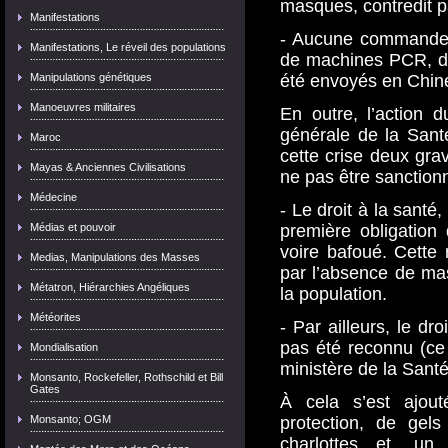
masques, contredit p
Manifestations
- Aucune commande 
Manifestations, Le réveil des populations
de machines PCR, de
Manipulations génétiques
été envoyés en Chin
Manoeuvres militaires
En outre, l’action 
générale de la Sant
Maroc
cette crise deux grav
Mayas & Anciennes Civilisations
ne pas être sanction
Médecine
- Le droit à la santé
Médias et pouvoir
première obligation 
voire bafoué. Cette 
Medias, Manipulations des Masses
par l’absence de mas
Métatron, Hiérarchies Angéliques
la population.
Météorites
- Par ailleurs, le dro
pas été reconnu (ce 
Mondialisation
ministère de la Santé
Monsanto, Rockefeller, Rothschild et Bill
Gates
À cela s’est ajou
Monsanto; OGM
protection, de gels
charlottes…et un