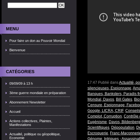
MENU
Pour faire un don au Pouvoir Mondial
Bienvenue
CATÉGORIES
17:47 Publié dans
Actualité, p
09/09/09 à 13 h
silencieuses, Espionnage
,
Arn
3ème guerre mondiale en préparation
Banques, Banksters, Paradis fi
Mondial, Davos
,
Bill Gates
,
Bio
Abonnement Newsletter
Censure, Espionnage, Faceboo
Google, LICRA, CRIF
,
Conseils
Accueil
Complot, Corruption
,
Contrôle 
Actions collectives, Plaintes,
Eugénisme
,
Davos, Bildenber
Manifestations
Scientifiques
,
Dépopulation
,
De
Escroquerie
,
Franc-Maçonnerie
Actualité, politique ou géopolitique,
Economie
Génome
,
Intrigues - Assassinat