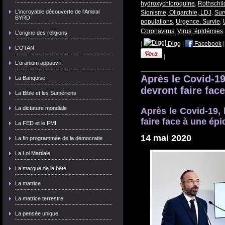
hydroxychloroquine
,
Rothschil
L'incroyable découverte de l'Amiral
Sionisme, Oligarchie, LDJ
,
Sur
BYRD
populations
,
Urgence. Survie
,
Coronavirus
,
Virus, épidémies
L'origine des religions
|
Digg
|
Facebook
L'OTAN
|
L'uranium appauvri
Après le Covid-19
La Banquise
devront faire fac
La Bible et les Sumériens
La dictature mondiale
Après le Covid-19, 
faire face à une ép
La FED et le FMI
14 mai 2020
La fin programmée de la démocratie
La Loi Martiale
La marque de la bête
La matrice
La matrice terrestre
La pensée unique