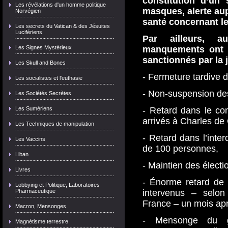
constitution d’un 
Les révélations d'un homme politique
masques, alerte aup
Norvégien
santé concernant le
Les secrets du Vatican & des Jésuites
Lucifériens
Par ailleurs, a
Les Signes Mystérieux
manquements ont é
sanctionnés par la j
Les Skull and Bones
- Fermeture tardive d
Les socialistes et l'euthasie
- Non-suspension des
Les Sociétés Secrètes
Les Sumériens
- Retard dans le co
arrivés à Charles de 
Les Techniques de manipulation
- Retard dans l’inte
Les Vaccins
de 100 personnes,
Liban
- Maintien des électi
Livres
- Énorme retard de 
Lobbying et Politique, Laboratoires
Pharmaceutique
intervenus – selo
France – un mois aprè
Macron, Mensonges
- Mensonge du go
Magnétisme terrestre