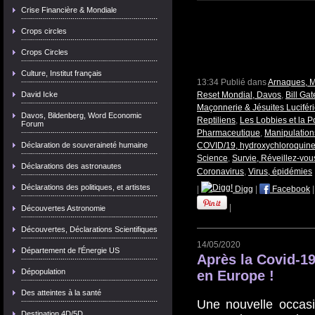
Crise Financière & Mondiale
Crops circles
Crops Circles
Culture, Institut français
13:34 Publié dans
Arnaques, 
David Icke
Reset Mondial, Davos
,
Bill Gat
Maçonnerie & Jésuites Lucifér
Davos, Bildenberg, Word Economic
Reptiliens
,
Les Lobbies et la Po
Forum
Pharmaceutique
,
Manipulation
Déclaration de souveraineté humaine
COVID/19, hydroxychloroquin
Science
,
Survie, Réveillez-vo
Déclarations des astronautes
Coronavirus
,
Virus, épidémies
Déclarations des politiques, et artistes
|
Digg
|
Facebook
|
Découvertes Astronomie
Découvertes, Déclarations Scientifiques
14/05/2020
Département de l'Énergie US
Après la Covid-19
Dépopulation
en Europe !
Des atteintes à la santé
Une nouvelle occasi
Destination 4D/5D