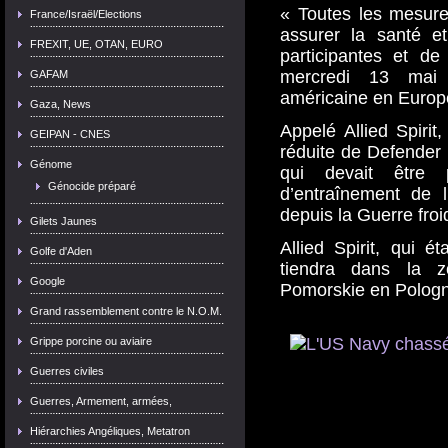
« Toutes les mesure
France/Israël/Elections
assurer la santé e
FREXIT, UE, OTAN, EURO
participantes et de
mercredi 13 mai
GAFAM
américaine en Europ
Gaza, News
Appelé Allied Spirit,
GEIPAN - CNES
réduite de Defender
Génome
qui devait être 
Génocide préparé
d’entraînement de 
depuis la Guerre froi
Gilets Jaunes
Allied Spirit, qui é
Golfe d'Aden
tiendra dans la 
Google
Pomorskie en Pologne
Grand rassemblement contre le N.O.M.
Grippe porcine ou aviaire
Guerres civiles
Guerres, Armement, armées,
Hiérarchies Angéliques, Metatron