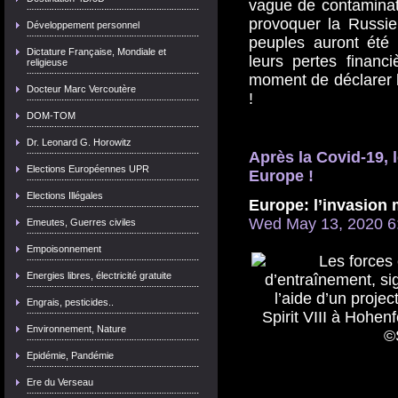
vague de contaminatio
provoquer la Russie
Développement personnel
peuples auront été 
Dictature Française, Mondiale et
leurs pertes financi
religieuse
moment de déclarer 
Docteur Marc Vercoutère
!
DOM-TOM
Dr. Leonard G. Horowitz
Après la Covid-19, 
Elections Européennes UPR
Europe !
Elections Illégales
Europe: l’invasion 
Wed May 13, 2020 
Emeutes, Guerres civiles
Empoisonnement
Energies libres, électricité gratuite
Engrais, pesticides..
Environnement, Nature
Epidémie, Pandémie
Ere du Verseau