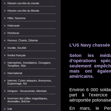
Histoire secrète du monde
Histoire secrète du Monde
Hitler, Nazisme
Holocaute
Honduras
Humour, Chants, Détente
L
’US Navy chassée
Insolite, Société
Selon les média
Institut français
d’opérations spé
Intempéries, Inondations, Ouragans,
seulement empêché
Tempêtes, Séis
mais ont égalem
International
américains.
Internet, Cyber-attaques, Anonymus,
Espionnage, NS
Environ 6 000 solda
Intrigues - Assassinats, Attentats
part à l’exercic
Inversion des pôles magnétiques,
aéroportée polonaise
Anomalies, Brèche
En mars, le Pen
Irak