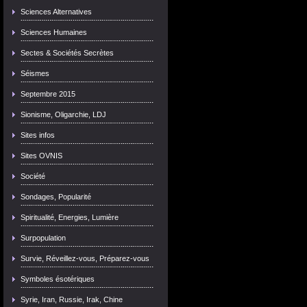
Sciences Alternatives
Sciences Humaines
Sectes & Sociétés Secrètes
Séismes
Septembre 2015
Sionisme, Oligarchie, LDJ
Sites infos
Sites OVNIS
Société
Sondages, Popularité
Spiritualité, Energies, Lumière
Surpopulation
Survie, Réveillez-vous, Préparez-vous
Symboles ésotériques
Syrie, Iran, Russie, Irak, Chine