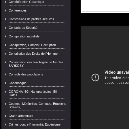
Confédération Galactique
Conférences
Confessions de prêtres Jésuites
Conseils de Sécurité
Conspiration mondiale
Conspiration, Complot, Corruption
Constitution des Droits de l'Homme
Contestation élection illégale de Nicolas
SARKOZY
Contrôle des populations
Copenhague
CORONA, 5G, Nanoparticules, Bill
Gates
Cosmos, Météorites, Comètes, Eruptions
Solaires,
Crash alimentaire
Crimes contre l'humanité, Eugénisme