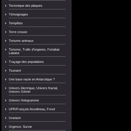
Tectonique des plaques
Témoignages
Tempêtes
Terre creuse
Tortures animaux
Tortures, Trafic d'organes, Fortabat
Labatut
Traçage des populations
Tsunami
Une base nazie en Antarctique ?
Univers électrique, Univers fractal,
Univers Gémel
Univers Hologramme
UPR/François Asselineau, Frexit
Uranium
Urgence. Survie