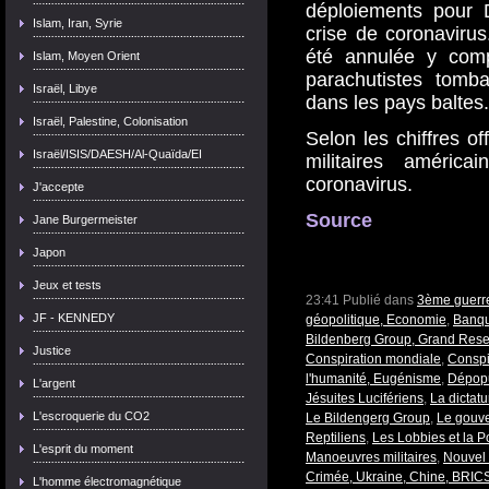
déploiements pour 
Islam, Iran, Syrie
crise de coronavirus
été annulée y comp
Islam, Moyen Orient
parachutistes tomb
Israël, Libye
dans les pays baltes.
Israël, Palestine, Colonisation
Selon les chiffres o
Israël/ISIS/DAESH/Al-Quaïda/EI
militaires améric
coronavirus.
J'accepte
Source
Jane Burgermeister
Japon
Jeux et tests
23:41 Publié dans
3ème guerre
JF - KENNEDY
géopolitique, Economie
,
Banque
Bildenberg Group, Grand Rese
Justice
Conspiration mondiale
,
Conspi
l'humanité, Eugénisme
,
Dépopu
L'argent
Jésuites Lucifériens
,
La dictat
L'escroquerie du CO2
Le Bildengerg Group
,
Le gouve
Reptiliens
,
Les Lobbies et la Po
L'esprit du moment
Manoeuvres militaires
,
Nouvel 
Crimée, Ukraine, Chine, BRICS
L'homme électromagnétique