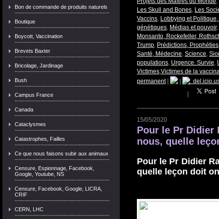
Projets des Maîtres du Monde
,
Bon de commande de produits naturels
Les Skull and Bones
,
Les Soci
Vaccins
,
Lobbying et Politique
Boutique
génétiques
,
Médias et pouvoir
Monsanto, Rockefeller, Rothschi
Boycott, Vaccination
Trump
,
Prédictions, Prophéties
Brevets Baxter
Santé, Médecine
,
Science
,
Sio
populations
,
Urgence. Survie
,
Bricolage, Jardinage
Victimes,Victimes de la vaccin
Bush
permanent
|
|
del.icio.u
|
Campus France
Canada
15/05/2020
Cataclysmes
Pour le Pr Didier 
Catastrophes, Failles
nous, quelle leço
Ce que nous faisons subir aux animaux
Pour le Pr Didier R
Censure, Espionnage, Facebook,
quelle leçon doit on
Google, Youtube, NS
Censure, Facebook, Google, LICRA,
CRIF
CERN, LHC