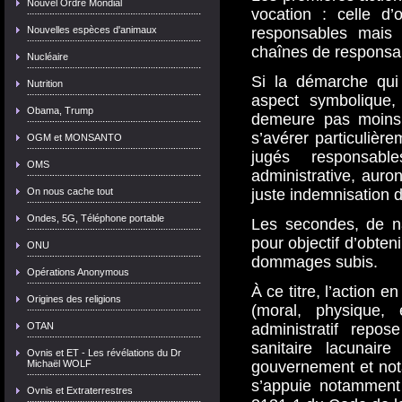
Nouvel Ordre Mondial
vocation : celle d’
Nouvelles espèces d'animaux
responsables mais 
chaînes de responsab
Nucléaire
Si la démarche qui
Nutrition
aspect symbolique, 
Obama, Trump
demeure pas moins 
s’avérer particulièr
OGM et MONSANTO
jugés responsab
OMS
administrative, auron
On nous cache tout
juste indemnisation
Ondes, 5G, Téléphone portable
Les secondes, de na
pour objectif d’obten
ONU
dommages subis.
Opérations Anonymous
À ce titre, l’action 
Origines des religions
(moral, physique,
OTAN
administratif repos
sanitaire lacunair
Ovnis et ET - Les révélations du Dr
Michaël WOLF
gouvernement et not
s’appuie notamment s
Ovnis et Extraterrestres