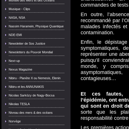
Montée des Mers et des Océans
commandes de tests
Musique - Clips
En outre, l’absenc
NASA, NSA
recommandé par l’OM
malades infectés et
Nassim Haramein, Physique Quantique
contamination.
NDE-EMI
Enfin, le dépistag
Newsletter de Sos Justice
symptomatiques, d
Newsletters du Pouvoir Mondial
représenter une aber
puisqu’il conviendr
Next-up
monde, y compris
Nexus Magazine
asymptomatiques, 
contagieuses…
Nibiru - Planète X ou Nemesis, Elenin
Nibiru et les ANNUNAKIS
Et ces fautes, 
Nicolas Sarközy de Nagy-Bocsa
l’épidémie, ont ent
Nikolas TESLA
qui sont en droit
sorte que les pla
Niveau des mers & des océans
responsabilité contre 
Norvège
Les premières action