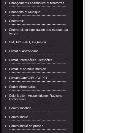
Changements cosmiques et terrestres
Chansons et Musique
Chemtrails
Chemtreils et intoxication des masses au
barym
CIA, MOSSAD, Al-Quaïda
Climat et Astronomie
Climat, Intempéries, Tempêtes
Climat, si on nous mentait !
ClimateGate/GIEC/COP21
Codex Alimentarius
Colonisation, Antisémitisme, Racisme,
Immigration
Communication
Communiqué
Communiqué de presse