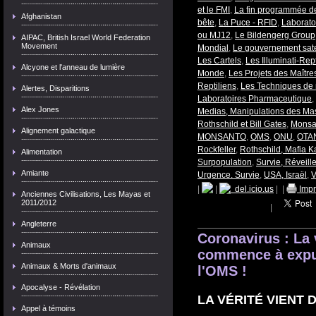
et le FMI
,
La fin programmée de
Afghanistan
bête
,
La Puce - RFID
,
Laborato
ou MJ12
,
Le Bildengerg Group
AIPAC, British Israel World Federation
Movement
Mondial
,
Le gouvernement satel
Les Cartels
,
Les Illuminati-Rept
Alcyone et l'anneau de lumière
Monde
,
Les Projets des Maîtr
Reptiliens
,
Les Techniques de 
Alertes, Disparitions
Laboratoires Pharmaceutique
,
Alex Jones
Medias, Manipulations des Ma
Rothschild et Bill Gates
,
Monsa
Alignement galactique
MONSANTO
,
OMS
,
ONU
,
OTA
Rockfeller
,
Rothschild, Mafia K
Alimentation
Surpopulation
,
Survie, Réveill
Amiante
Urgence. Survie
,
USA, Israël
,
V
|
|
del.icio.us
|
|
Impr
Anciennes Civilisations, Les Mayas et
2011/2012
|
Angleterre
Coronavirus : La v
Animaux
commence à expul
Animaux & Morts d'animaux
l'OMS !
Apocalyse - Révélation
LA VÉRITÉ VIENT 
Appel à témoins