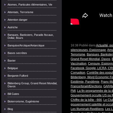
Atomes, Particules élémentaires, Vie
Attentats, Terrorisme
Attention danger
Autriche
Banques, Banksters, Paradis fiscaux,
Dollar, Bours
16:38 Publié dans
Actualité, p
Banquise/Arctique/Antarctique
silencieuses, Espionnage
,
Arn
Bases secrètes
Terrorisme
,
Banques, Banksters
Grand Reset Mondial, Davos
,
Baxter
Vaccination
,
Censure, Espionn
Facebook, Google, LICRA, CR
Belgique
Corruption
,
Contrôle des popul
Benjamin Fulford
Bildenberg, Word Economic F
Epidémie, Pandémie
,
Franc-Ma
Bildenberg Group, Grand Reset Mondial,
France/Israël/Elections
,
GAFA
Davos
FMI
,
La fin programmée de la 
Bill Gates
Gouvernement occulte US ou
Chiffre de la bête - 666
,
Le Cl
Bioterrorisme, Eugénisme
gouvernement satellite et occu
Les Illuminati-Reptiliens
,
Les L
Blog