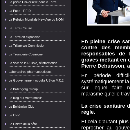
La prière Universelle pour la Terre
La Puce - RFID
La Religion Mondiale New Age du NOM
La Terre Creuse
La Terre en expansion
En pleine crise san
La Trilatérale Commission
contre des memb
responsables de l
La Tromperie Cosmique
graves mettant en d
La Voix de la Russie, réinformation
Pierre Debuisson, a
Laboratoires pharmaceutiques
En période diffici
Le Gouvernement occulte US ou MJ12
systématiquement la 
sur lequel faire re
Le Bildengerg Group
marasme qu’elle trav
Le blog sur votre mobile
La crise sanitaire
Le Bohémian Club
règle.
Le CFR
Et cela d’autant plus 
Le Chiffre de la bête
reprocher au gouver