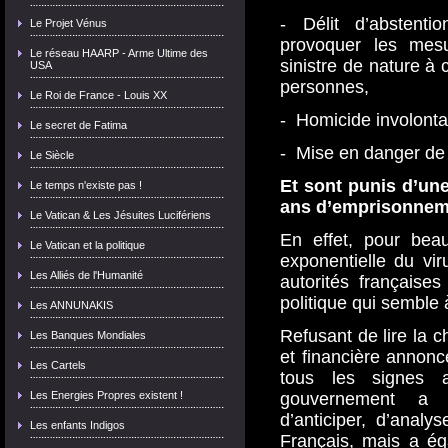
- Délit d’abstent
Le Projet Vénus
provoquer les mes
Le réseau HAARP - Arme Ultime des
sinistre de nature à 
USA
personnes,
Le Roi de France - Louis XX
- Homicide involonta
Le secret de Fatima
- Mise en danger de l
Le Siècle
Et sont punis d’une
Le temps n'existe pas !
ans d’emprisonnem
Le Vatican & Les Jésuites Lucifériens
En effet, pour bea
Le Vatican et la politique
exponentielle du vir
Les Alliés de l'Humanité
autorités française
politique qui semble 
Les ANNUNAKIS
Refusant de lire la c
Les Banques Mondiales
et financière annonc
Les Cartels
tous les signes a
Les Energies Propres existent !
gouvernement a 
d’anticiper, d’analy
Les enfants Indigos
Français, mais a éga