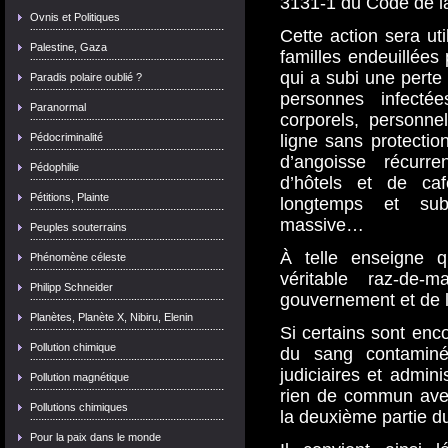
3131-1 du Code de la
Ovnis et Politiques
Cette action sera ut
Palestine, Gaza
familles endeuillées 
qui a subi une perte
Paradis polaire oublié ?
personnes infect
Paranormal
corporels, personne
Pédocriminalité
ligne sans protectio
d’angoisse récurren
Pédophilie
d’hôtels et de caf
Pétitions, Plainte
longtemps et subi
massive…
Peuples souterrains
À telle enseigne q
Phénomène céleste
véritable raz-de-m
Philipp Schneider
gouvernement et de l
Planètes, Planète X, Nibiru, Elenin
Si certains sont enco
Pollution chimique
du sang contaminé,
judiciaires et admini
Pollution magnétique
rien de commun avec
Pollutions chimiques
la deuxième partie d
Pour la paix dans le monde