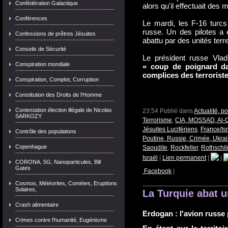
Confédération Galactique
alors qu'il effectuait des
Conférences
Le mardi, les F-16 turc
russe. Un des pilotes a 
Confessions de prêtres Jésuites
abattu par des unités terre
Conseils de Sécurité
Le président russe Vlad
Conspiration mondiale
« coup de poignard d
complices des terroriste
Conspiration, Complot, Corruption
Constitution des Droits de l'Homme
Contestation élection illégale de Nicolas
23:54 Publié dans
Actualité, p
SARKOZY
Terrorisme
,
CIA, MOSSAD, Al-
Jésuites Lucifériens
,
France/Isr
Contrôle des populations
Poutine, Russie, Crimée, Ukra
Copenhague
Saoudite
,
Rockfeller
,
Rothschil
Israël
|
Lien permanent
|
|
CORONA, 5G, Nanoparticules, Bill
Gates
Facebook
|
Cosmos, Météorites, Comètes, Eruptions
Solaires,
La Turquie abat un
Crash alimentaire
Erdogan : l'avion russe
Crimes contre l'humanité, Eugénisme