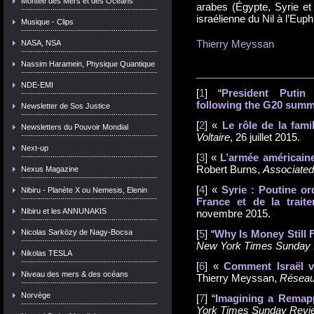
Montée des Mers et des Océans
arabes (Égypte, Syrie et 
israélienne du Nil à l’Euph
Musique - Clips
Thierry Meyssan
NASA, NSA
Nassim Haramein, Physique Quantique
NDE-EMI
[
1
] “
President Putin 
following the G20 summ
Newsletter de Sos Justice
[
2
] «
Le rôle de la fam
Newsletters du Pouvoir Mondial
Voltaire
, 26 juillet 2015.
Next-up
[
3
] «
L’armée américaine
Robert Burns,
Associated
Nexus Magazine
[
4
] «
Syrie : Poutine or
Nibiru - Planète X ou Nemesis, Elenin
France et de la trait
Nibiru et les ANNUNAKIS
novembre 2015.
Nicolas Sarközy de Nagy-Bocsa
[
5
] “
Why Is Money Still 
New York Times Sunday
Nikolas TESLA
[
6
] «
Comment Israël v
Niveau des mers & des océans
Thierry Meyssan,
Réseau 
Norvège
[
7
] “
Imagining a Remap
York Times Sunday Revi