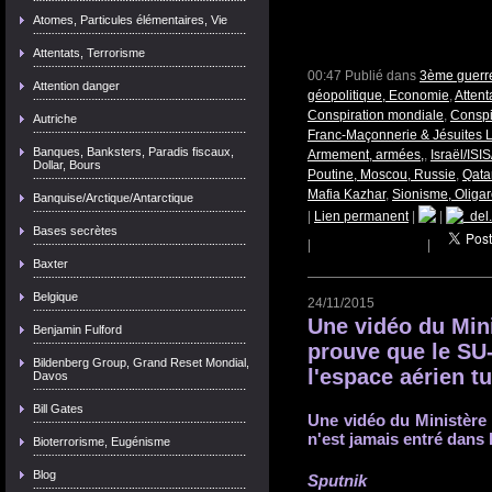
Atomes, Particules élémentaires, Vie
Attentats, Terrorisme
00:47 Publié dans
3ème guerre
Attention danger
géopolitique, Economie
,
Attent
Conspiration mondiale
,
Conspi
Autriche
Franc-Maçonnerie & Jésuites L
Banques, Banksters, Paradis fiscaux,
Armement, armées,
,
Israël/IS
Dollar, Bours
Poutine, Moscou, Russie
,
Qata
Mafia Kazhar
,
Sionisme, Oligar
Banquise/Arctique/Antarctique
|
Lien permanent
|
|
del.
Bases secrètes
|
|
Baxter
Belgique
24/11/2015
Une vidéo du Mini
Benjamin Fulford
prouve que le SU-
Bildenberg Group, Grand Reset Mondial,
l'espace aérien t
Davos
Bill Gates
Une vidéo du Ministère
n'est jamais entré dans 
Bioterrorisme, Eugénisme
Blog
Sputnik