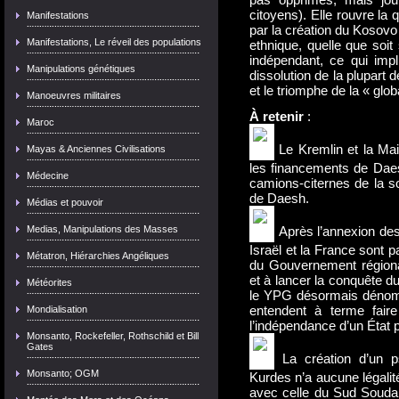
citoyens). Elle rouvre la
Manifestations
par la création du Kosovo 
Manifestations, Le réveil des populations
ethnique, quelle que soit 
indépendant, ce qui imp
Manipulations génétiques
dissolution de la plupar
et le triomphe de la « glob
Manoeuvres militaires
À retenir
:
Maroc
Le Kremlin et la Ma
Mayas & Anciennes Civilisations
les financements de Daes
Médecine
camions-citernes de la so
de Daesh.
Médias et pouvoir
Medias, Manipulations des Masses
Après l’annexion des
Israël et la France sont p
Métatron, Hiérarchies Angéliques
du Gouvernement régional
et à lancer la conquête du
Météorites
le YPG désormais dénomm
entendent à terme faire
Mondialisation
l’indépendance d’un État
Monsanto, Rockefeller, Rothschild et Bill
Gates
La création d’un ps
Monsanto; OGM
Kurdes n’a aucune légalité
avec celle du Sud Soudan,