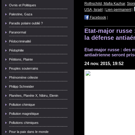
Rothschild, Mafia Kazhar
,
Sion
Ovnis et Politiques
USA, Israël
|
Lien permanent
|
Palestine, Gaza
Facebook
|
Paradis polaire oublié ?
Etat-major russe 
Paranormal
la défense antiaé
Pédocriminalité
Etat-major russe : des 
Pédophilie
antiaérienne seront pris
Pétitions, Plainte
24 nov. 2015, 19:52
Peuples souterrains
Phénomène céleste
Philipp Schneider
Planètes, Planète X, Nibiru, Elenin
Pollution chimique
Pollution magnétique
Pollutions chimiques
Pour la paix dans le monde