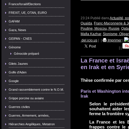
France/Israël/Elections
FREXIT, UE, OTAN, EURO
23:24 Publié dans
Actualité, p
GAFAM
Quaïda
,
Franc-Maçonnerie & Jé
Poutine, Moscou, Russie
,
Qata
Gaza, News
Mafia Kazhar
,
Sionisme, Oligar
GEIPAN - CNES
del.icio.us
|
|
Imprimer
|
Génome
|
|
Génocide préparé
La France et Isra
Gilets Jaunes
en Irak et en Syri
Golfe d'Aden
Thèse confirmée par ces 
Google
Grand rassemblement contre le N.O.M.
Paris et Washington inte
Irak
Grippe porcine ou aviaire
Selon le président
Guerres civiles
souhaitent aider le
ferme la frontière s
Guerres, Armement, armées,
La France et les E
Hiérarchies Angéliques, Metatron
frappes contre le 