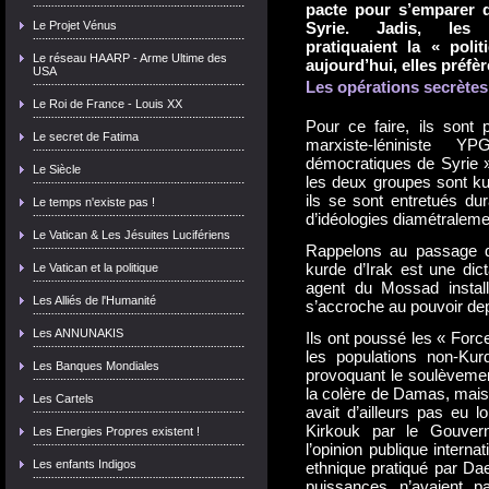
pacte pour s’emparer d
Le Projet Vénus
Syrie. Jadis, les 
pratiquaient la « poli
Le réseau HAARP - Arme Ultime des
aujourd’hui, elles préfèr
USA
Les opérations secrètes 
Le Roi de France - Louis XX
Pour ce faire, ils sont 
Le secret de Fatima
marxiste-léniniste
démocratiques de Syrie ») 
Le Siècle
les deux groupes sont ku
ils se sont entretués dur
Le temps n'existe pas !
d’idéologies diamétralem
Le Vatican & Les Jésuites Lucifériens
Rappelons au passage q
kurde d’Irak est une dic
Le Vatican et la politique
agent du Mossad instal
Les Alliés de l'Humanité
s’accroche au pouvoir depu
Les ANNUNAKIS
Ils ont poussé les « Forc
les populations non-Ku
Les Banques Mondiales
provoquant le soulèvemen
la colère de Damas, mais 
Les Cartels
avait d’ailleurs pas eu 
Kirkouk par le Gouvern
Les Energies Propres existent !
l’opinion publique intern
Les enfants Indigos
ethnique pratiqué par Da
puissances n’avaient 