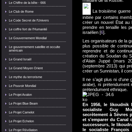
militaire de la Russie.
Le Chiffre de la bête - 666
La troisième guerre 
Le Club de Rome
initiée par certains mem
Le Code Secret de l'Univers
créer un nouvel État au 
prendre en tenaille les 
Le coffre fort de l'Humanité
israélien [
6
].
Le Gouvernement Mondial
Les organisateurs de la gu
plus possible de continu
Le gouvernement satellite et occulte
reprendre et de contin
américain
création du Soudan du S
Le Grand Israël
d’Alain Juppé (mars 20
(septembre 2013) qui pré
Le Grand Moyen Orient
créer un Sunnistan, il con
Le mythe du terrorisme
Il ne s’agit plus ni d’un
arabe), ni prétendument 
Le Pouvoir Mondial
prétendument ethnique.
Le Projet Avalon
Le Projet Blue Beam
En 1956, le likoudnik
socialiste Guy Mol
Le Projet Camelot
secrètement à Sèvres p
et s’emparer du Canal d
Le Projet Echelon
successeurs, le likoud
le socialiste François
Le Projet Révélation