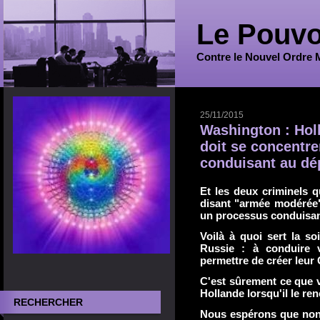
Le Pouvo
Contre le Nouvel Ordre 
25/11/2015
Washington : Hol
doit se concentr
conduisant au dé
Et les deux criminels q
disant "armée modérée"
un processus conduisan
Voilà à quoi sert la soi
Russie : à conduire 
permettre de créer leur 
C'est sûrement ce que 
Hollande lorsqu'il le re
RECHERCHER
Nous espérons que non 