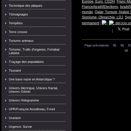
Europe, Euro, CEDH
,
Franc-Ma
Tectonique des plaques
France/Israël/Elections
,
Israël
monde
,
Qatar, Turquie, Arabie
Témoignages
Sionisme, Oligarchie, LDJ
,
Syri
permanent
|
|
del.icio.u
Tempêtes
|
Terre creuse
Tortures animaux
Page précédente
85
86
8
Tortures, Trafic d'organes, Fortabat
98
Labatut
Traçage des populations
Tsunami
Une base nazie en Antarctique ?
Univers électrique, Univers fractal,
Univers Gémel
Univers Hologramme
UPR/François Asselineau, Frexit
Uranium
Urgence. Survie