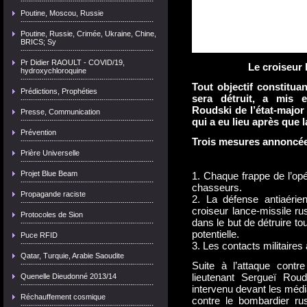
Poutine, Moscou, Russie
Poutine, Russie, Crimée, Ukraine, Chine,
BRICS; Sy
Pr Didier RAOULT - COVID/19,
Le croiseur
hydroxychloroquine
Tout objectif constitua
Prédictions, Prophéties
sera détruit, a mis e
Roudski de l’état-major 
Presse, Communication
qui a eu lieu après que l
Prévention
Trois mesures annoncées
Prière Universelle
Projet Blue Beam
1. Chaque frappe de l’opé
chasseurs.
Propagande raciste
2. La défense antiaérie
croiseur lance-missile r
Protocoles de Sion
dans le but de détruire to
potentielle.
Puce RFID
3. Les contacts militaire
Qatar, Turquie, Arabie Saoudite
Suite à l’attaque contr
lieutenant Sergueï Roud
Quenelle Dieudonné 2013/14
intervenu devant les médi
Réchauffement cosmique
contre le bombardier rus