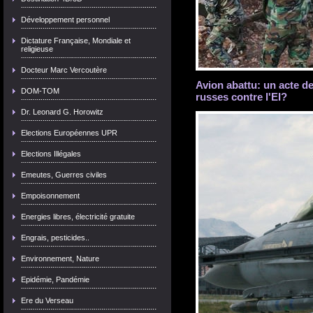
Développement personnel
Dictature Française, Mondiale et
religieuse
Docteur Marc Vercoutère
Avion abattu: un acte d
DOM-TOM
russes contre l'EI?
Dr. Leonard G. Horowitz
Elections Européennes UPR
Elections Illégales
Emeutes, Guerres civiles
Empoisonnement
Energies libres, électricité gratuite
Engrais, pesticides..
Environnement, Nature
Epidémie, Pandémie
Ere du Verseau