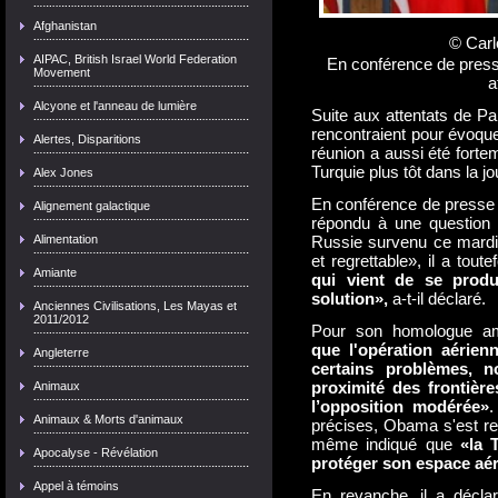
Afghanistan
© Carl
AIPAC, British Israel World Federation
En conférence de presse
Movement
a
Alcyone et l'anneau de lumière
Suite aux attentats de P
rencontraient pour évoque
Alertes, Disparitions
réunion a aussi été forte
Turquie plus tôt dans la j
Alex Jones
En conférence de presse à
Alignement galactique
répondu à une question c
Alimentation
Russie survenu ce mardi 
et regrettable», il a tout
Amiante
qui vient de se produ
solution»,
a-t-il déclaré.
Anciennes Civilisations, Les Mayas et
2011/2012
Pour son homologue amér
que l'opération aérie
Angleterre
certains problèmes, n
proximité des frontièr
Animaux
l’opposition modérée»
.
Animaux & Morts d'animaux
précises, Obama s'est re
même indiqué que
«la 
Apocalyse - Révélation
protéger son espace aér
Appel à témoins
En revanche, il a déclaré