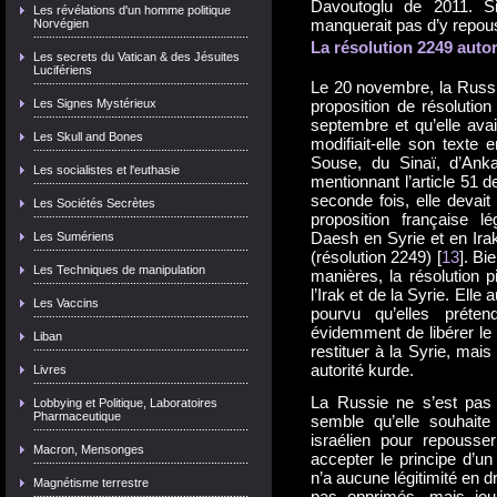
Davoutoglu de 2011. Si
Les révélations d'un homme politique
manquerait pas d’y repous
Norvégien
La résolution 2249 autor
Les secrets du Vatican & des Jésuites
Lucifériens
Le 20 novembre, la Russie
Les Signes Mystérieux
proposition de résolution
septembre et qu’elle avait
Les Skull and Bones
modifiait-elle son texte 
Souse, du Sinaï, d’Anka
Les socialistes et l'euthasie
mentionnant l’article 51 d
seconde fois, elle devait
Les Sociétés Secrètes
proposition française lég
Daesh en Syrie et en Irak
Les Sumériens
(résolution 2249) [
13
]. Bi
Les Techniques de manipulation
manières, la résolution p
l’Irak et de la Syrie. Ell
Les Vaccins
pourvu qu’elles préten
évidemment de libérer le
Liban
restituer à la Syrie, mai
autorité kurde.
Livres
La Russie ne s’est pas o
Lobbying et Politique, Laboratoires
Pharmaceutique
semble qu’elle souhaite
israélien pour repouss
Macron, Mensonges
accepter le principe d’un
n’a aucune légitimité en d
Magnétisme terrestre
pas opprimés, mais jou