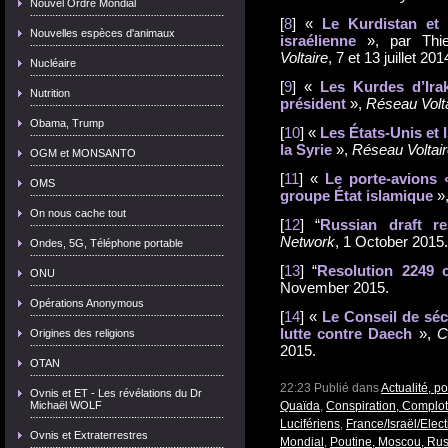
Nouvel Ordre Mondial
[
8
] «
Le Kurdistan et l
Nouvelles espèces d'animaux
israélienne
», par Thi
Voltaire
, 7 et 13 juillet 201
Nucléaire
[
9
] «
Les Kurdes d’Ira
Nutrition
président
»,
Réseau Volt
Obama, Trump
[
10
] «
Les États-Unis et 
la Syrie
»,
Réseau Voltai
OGM et MONSANTO
[
11
] «
Le porte-avions 
OMS
groupe État islamique
»,
On nous cache tout
[
12
] “
Russian draft re
Network
, 1 October 2015.
Ondes, 5G, Téléphone portable
[
13
] “
Resolution 2249 
ONU
November 2015.
Opérations Anonymous
[
14
] «
Le Conseil de séc
lutte contre Daech
»,
C
Origines des religions
2015.
OTAN
22:23 Publié dans
Actualité, p
Ovnis et ET - Les révélations du Dr
Michaël WOLF
Quaïda
,
Conspiration, Complot
Lucifériens
,
France/Israël/Elec
Ovnis et Extraterrestres
Mondial
,
Poutine, Moscou, Rus