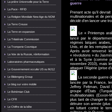
La prière Universelle pour la Terre
guerre
La Puce - RFID
Prenant acte qu’il devrait
multinationales et de per
La Religion Mondiale New Age du NOM
décidé d’en lancer une tr
La Terre Creuse
La Terre en expansion
Le « Printemps arabe
lancé par le département
La Trilatérale Commission
régimes laïques arabes, q
Unis, et de les remplace
La Tromperie Cosmique
Après avoir renversé les
La Voix de la Russie, réinformation
« révolutions » du Jasmin 
et à la Syrie (comme p
Laboratoires pharmaceutiques
novembre 2010), mais les
attaquer l’Algérie (prise 
Le Gouvernement occulte US ou MJ12
La seconde guerre de 
Le Bildengerg Group
lancée par la France, le
Le blog sur votre mobile
Jeffrey Feltman, David P
groupe d’États (Turqui
Le Bohémian Club
multinationales (Exxon-M
plus tant de changer le r
Le CFR
détruire son armée (plus
Le Chiffre de la bête
en luttant contre le terr