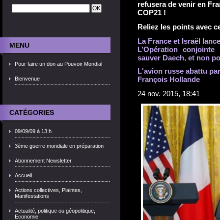
refusera de venir en Fra
COP21 !
Reliez les points avec ce
La France et Israël lanc
MENU
L’Opération conjointe
sauver Daech, et non pou
Pour faire un don au Pouvoir Mondial
L'avion russe abattu par
François Hollande
Bienvenue
24 nov. 2015, 18:41
CATÉGORIES
09/09/09 à 13 h
3ème guerre mondiale en préparation
Abonnement Newsletter
Accueil
Actions collectives, Plaintes,
Manifestations
Actualité, politique ou géopolitique,
Economie