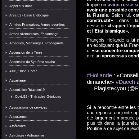
frappé un
avion russe su
Appel aux dons
avoir une possible conv
la Russie
. Selon lui, c
Aréa 51 - Base Ufologique
constructif»
dans l
Armées Françaises, Armes secrètes
cesse de
«frapper l’op
et l’Etat islamique».
Armes silencieuses, Espionnage
François Hollande a lui 
Arnaques, Mensonges, Propagande
en expliquant que la Franc
ci
«se concentre unique
Ascension de la Terre
dire un
«processus condu
Ascension du Système solaire
Asie, Chine, Corée
#Hollande
: «Conseil
Aspartame
dimanche»
#Daech
a
— Plagiste4you (@P
Association Réaction19
Covid19 - Thérapies Géniques
Si la rencontre entre les 
Associations de services
une réponse conjointe ap
Assurances
été largement marquée par
plus tôt dans la journée.
Astéroïdes
Poutine à ce sujet ce jeu
Astrologie - Astronomie