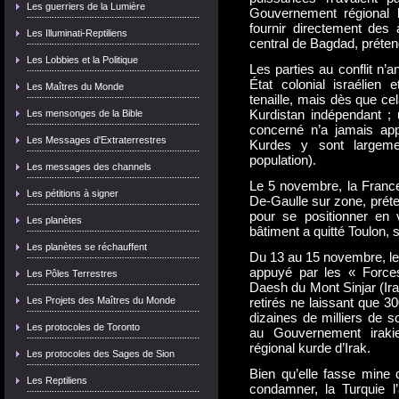
Les guerriers de la Lumière
Gouvernement régional k
fournir directement de
Les Illuminati-Reptiliens
central de Bagdad, préten
Les Lobbies et la Politique
Les parties au conflit n’
État colonial israélien 
Les Maîtres du Monde
tenaille, mais dès que ce
Kurdistan indépendant ; u
Les mensonges de la Bible
concerné n’a jamais app
Les Messages d'Extraterrestres
Kurdes y sont largeme
population).
Les messages des channels
Le 5 novembre, la France
Les pétitions à signer
De-Gaulle sur zone, préte
pour se positionner en
Les planètes
bâtiment a quitté Toulon, 
Les planètes se réchauffent
Du 13 au 15 novembre, le
appuyé par les « Force
Les Pôles Terrestres
Daesh du Mont Sinjar (Irak
Les Projets des Maîtres du Monde
retirés ne laissant que 3
dizaines de milliers de s
Les protocoles de Toronto
au Gouvernement iraki
régional kurde d’Irak.
Les protocoles des Sages de Sion
Bien qu’elle fasse mine 
Les Reptiliens
condamner, la Turquie l