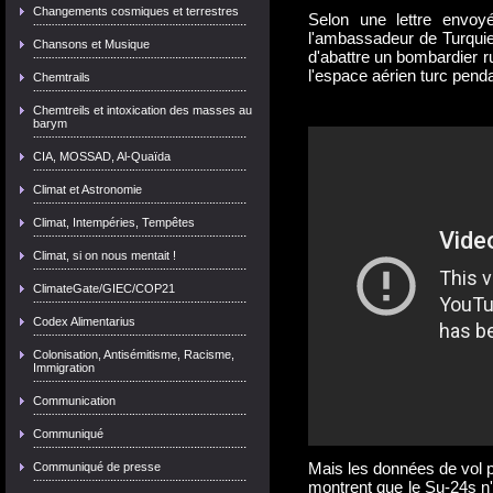
Changements cosmiques et terrestres
Selon une lettre envoy
l'ambassadeur de Turquie et
Chansons et Musique
d'abattre un bombardier ru
l'espace aérien turc pend
Chemtrails
Chemtreils et intoxication des masses au
barym
CIA, MOSSAD, Al-Quaïda
Climat et Astronomie
Climat, Intempéries, Tempêtes
Climat, si on nous mentait !
ClimateGate/GIEC/COP21
Codex Alimentarius
Colonisation, Antisémitisme, Racisme,
Immigration
Communication
Communiqué
Mais les données de vol p
Communiqué de presse
montrent que le Su-24s n'