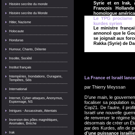
Syrie et en Irak,
Histoire secrète du monde
François Holland
homologue américa
Histoire secrète du Monde
Le YPG proclame la
Hitler, Nazisme
kurdes syrien
Le ministre frança
Holocaute
annoncé que le Gou
se joignait aux forc
Honduras
Rakka (Syrie) de Da
Humour, Chants, Détente
Insolite, Société
Institut français
Intempéries, Inondations, Ouragans,
La France et Israël lanc
Tempêtes, Séis
par
Thierry Meyssan
International
D’une main, le gouvernem
Internet, Cyber-attaques, Anonymus,
Espionnage, NS
focaliser sa population s
Cop21. De l’autre, il prof
Intrigues - Assassinats, Attentats
Israël une nouvelle guerre
de renverser le régime la
Inversion des pôles magnétiques,
désormais de créer un État
Anomalies, Brèche
par des Kurdes, afin de p
Irak
d’une puissance israélie