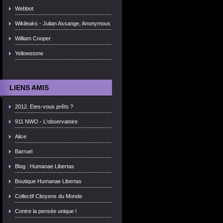
Webbot
Wikileaks - Julian Assange, Anonymous
William Cooper
Yellowstone
LIENS AMIS
2012. Etes-vous prêts ?
911 NWO - L'observatoire
Alice
Barruel
Blog : Humanae Libertas
Boutique Humanae Libertas
Collectif Citoyens du Monde
Contre la pensée unique !