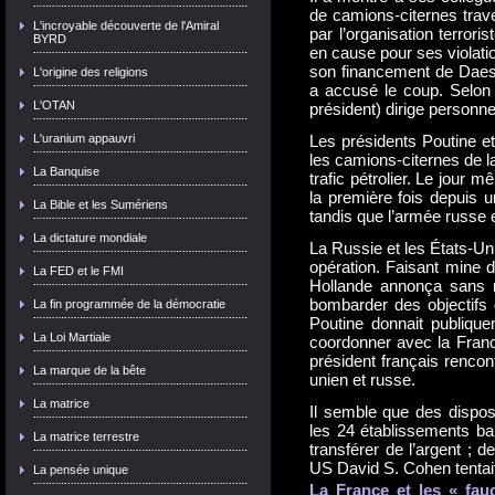
de camions-citernes trave
L'incroyable découverte de l'Amiral
par l’organisation terroris
BYRD
en cause pour ses violati
son financement de Daesh
L'origine des religions
a accusé le coup. Selon l
L'OTAN
président) dirige personnel
L'uranium appauvri
Les présidents Poutine e
les camions-citernes de l
La Banquise
trafic pétrolier. Le jou
la première fois depuis 
La Bible et les Sumériens
tandis que l’armée russe e
La dictature mondiale
La Russie et les États-Uni
opération. Faisant mine d
La FED et le FMI
Hollande annonça sans r
bombarder des objectifs 
La fin programmée de la démocratie
Poutine donnait publiqu
La Loi Martiale
coordonner avec la France
président français renco
La marque de la bête
unien et russe.
La matrice
Il semble que des disposi
les 24 établissements ban
La matrice terrestre
transférer de l’argent ; d
US David S. Cohen tentai
La pensée unique
La France et les « fau