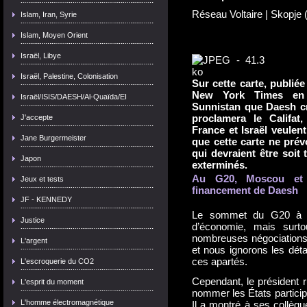
Réseau Voltaire
| Skopje
Islam, Iran, Syrie
Islam, Moyen Orient
Israël, Libye
Israël, Palestine, Colonisation
Sur cette carte, publié
New York Times en 
Israël/ISIS/DAESH/Al-Quaïda/EI
Sunnistan que Daesh cré
proclamera le Califat
J'accepte
France et Israël veulen
Jane Burgermeister
que cette carte ne prévo
qui devraient être soit 
Japon
exterminés.
Au G20, Moscou et 
Jeux et tests
financement de Daesh
JF - KENNEDY
Le sommet du G20 à An
Justice
d’économie, mais surto
nombreuses négociations 
L'argent
et nous ignorons les déta
ces apartés.
L'escroquerie du CO2
Cependant, le président 
L'esprit du moment
nommer les États particip
L'homme électromagnétique
Il a montré à ses collègu