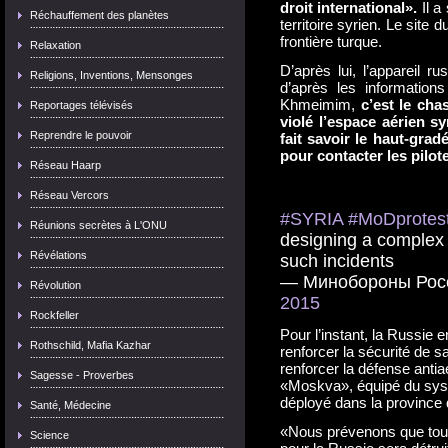
droit international».
Il a
Réchauffement des planètes
territoire syrien. Le site
frontière turque.
Relaxation
D’après lui, l’appareil r
Religions, Inventions, Mensonges
d’après les information
Khmeimim,
c’est le cha
Reportages télévisés
violé l’espace aérien s
Reprendre le pouvoir
fait savoir le haut-grad
pour contacter les pilot
Réseau Haarp
Réseau Vercors
#SYRIA
#MoDprotes
Réunions secrètes à L'ONU
designing a complex 
Révélations
such incidents
— Минобороны Рос
Révolution
2015
Rockfeller
Pour l’instant, la Russie
Rothschild, Mafia Kazhar
renforcer la sécurité de sa
renforcer la défense antia
Sagesse - Proverbes
«Moskva», équipé du syst
déployé dans la province 
Santé, Médecine
«Nous prévenons que tout 
Science