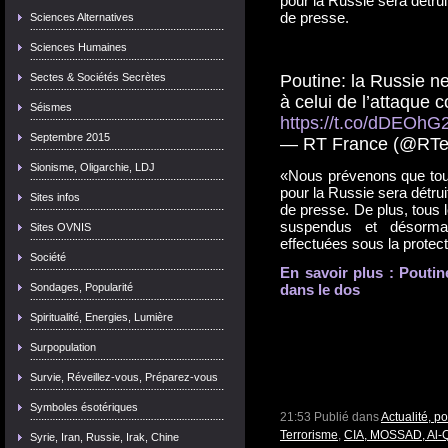
pour la Russie sera détrui
de presse.
Sciences Alternatives
Sciences Humaines
Sectes & Sociétés Secrètes
Poutine: la Russie n
à celui de l’attaque c
Séismes
https://t.co/dDEOhG
Septembre 2015
— RT France (@RTe
Sionisme, Oligarchie, LDJ
«Nous prévenons que tout 
pour la Russie sera détrui
Sites infos
de presse. De plus, tous l
suspendus et désormai
Sites OVNIS
effectuées sous la protect
Société
En savoir plus : Poutin
Sondages, Popularité
dans le dos
Spiritualité, Energies, Lumière
Surpopulation
Survie, Réveillez-vous, Préparez-vous
Symboles ésotériques
21:53 Publié dans
Actualité, p
Terrorisme
,
CIA, MOSSAD, Al-
Syrie, Iran, Russie, Irak, Chine