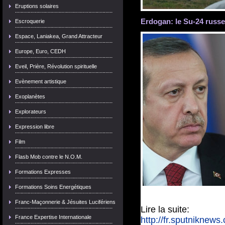
Eruptions solaires
Erdogan: le Su-24 russe
Escroquerie
Espace, Laniakea, Grand Attracteur
Europe, Euro, CEDH
Eveil, Prière, Révolution spirituelle
Evènement artistique
Exoplanètes
Explorateurs
Expression libre
Film
Flasb Mob contre le N.O.M.
Formations Expresses
Formations Soins Energétiques
Franc-Maçonnerie & Jésuites Lucifériens
Lire la suite:
France Expertise Internationale
http://fr.sputniknew