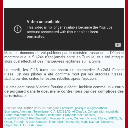
Mais les données de vol publiées par le ministère russe de la Défense
montrent que le Su-24s n'est jamais entré en Turquie, et a été attaqué
alors qu'il effectuait des manœuvres légitimes sur la Syrie.
Le mardi, les F-16 turcs ont abattu un bombardier Su-24M Fencer
russe. Un des pilotes a été confirmé mort par les autorités russes,
abattu par des unités terrestres rebelles après l'éjection.
Le président russe Vladimir Poutine a décrit l'incident comme un
« coup
de poignard dans le dos, mené contre nous par des complices des
terroristes. »
Écrit par
Sos Justice
dans les catégories
Actualité, politique ou géopolitique,
Economie
,
Attentats, Terrorisme
,
CIA, MOSSAD, Al-Quaïda
,
Conspiration mondiale
,
Franc-Maçonnerie & Jésuites Lucifériens
,
France/Israël/Elections
,
Israël/ISIS/DAESH/Al-Quaïda/EI
,
Poutine, Russie, Crimée, Ukraine, Chine, BRICS; Sy
,
Qatar, Turquie, Arabie Saoudite
,
Rockfeller
,
Rothschild, Mafia Kazhar
,
Sionisme,
Oligarchie, LDJ
,
USA, Israël