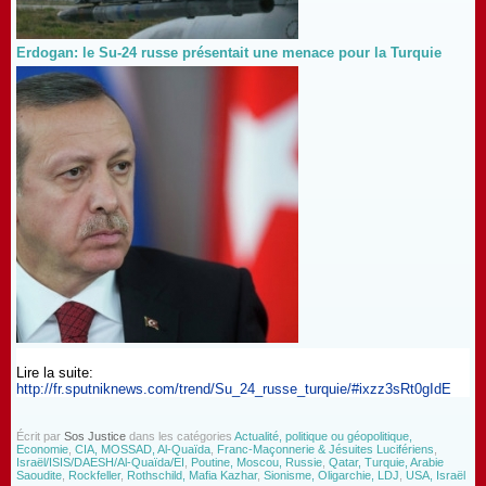
Erdogan: le Su-24 russe présentait une menace pour la Turquie
Lire la suite:
http://fr.sputniknews.com/trend/Su_24_russe_turquie/#ixzz3sRt0gIdE
Écrit par
Sos Justice
dans les catégories
Actualité, politique ou géopolitique,
Economie
,
CIA, MOSSAD, Al-Quaïda
,
Franc-Maçonnerie & Jésuites Lucifériens
,
Israël/ISIS/DAESH/Al-Quaïda/EI
,
Poutine, Moscou, Russie
,
Qatar, Turquie, Arabie
Saoudite
,
Rockfeller
,
Rothschild, Mafia Kazhar
,
Sionisme, Oligarchie, LDJ
,
USA, Israël