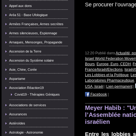
Se procurer l’ouvra
Appel aux dons
Aréa 51 - Base Ufologique
Armées Françaises, Armes secrètes
Armes silencieuses, Espionnage
Arnaques, Mensonges, Propagande
Ascension de la Terre
12:20 Publié dans
Actualité, p
Israel World Federation Move
Ascension du Système solaire
Bours
,
Europe, Euro, CEDH
,
F
France/Israël/Elections
,
Israël
Asie, Chine, Corée
Les Lobbies et la Politique
,
Le
Aspartame
Laboratoires Pharmaceutique
,
USA, Israël
|
Lien permanent
|
Association Réaction19
Facebook
|
Covid19 - Thérapies Géniques
Associations de services
Meyer Habib : "U
l’Assemblée natio
Assurances
israélien
Astéroïdes
Astrologie - Astronomie
Entre les lobbies 