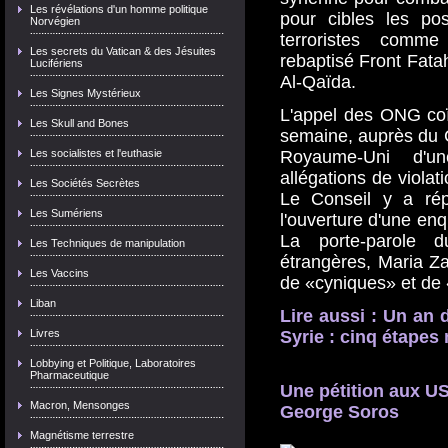
Les révélations d'un homme politique
pour cibles les pos
Norvégien
terroristes comm
Les secrets du Vatican & des Jésuites
rebaptisé Front Fata
Lucifériens
Al-Qaïda.
Les Signes Mystérieux
L'appel des ONG coïn
Les Skull and Bones
semaine, auprès du C
Les socialistes et l'euthasie
Royaume-Uni d'un
allégations de violat
Les Sociétés Secrètes
Le Conseil y a rép
Les Sumériens
l'ouverture d'une enq
La porte-parole d
Les Techniques de manipulation
étrangères, Maria Za
Les Vaccins
de «cyniques» et de
Liban
Lire aussi : Un an 
Livres
Syrie : cinq étape
Lobbying et Politique, Laboratoires
Pharmaceutique
Une pétition aux U
Macron, Mensonges
George Soros
Magnétisme terrestre