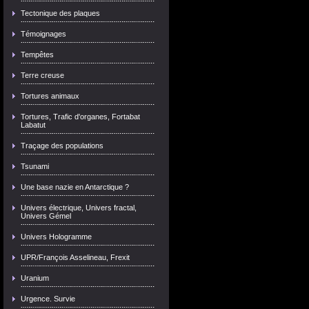
Tectonique des plaques
Témoignages
Tempêtes
Terre creuse
Tortures animaux
Tortures, Trafic d'organes, Fortabat
Labatut
Traçage des populations
Tsunami
Une base nazie en Antarctique ?
Univers électrique, Univers fractal,
Univers Gémel
Univers Hologramme
UPR/François Asselineau, Frexit
Uranium
Urgence. Survie