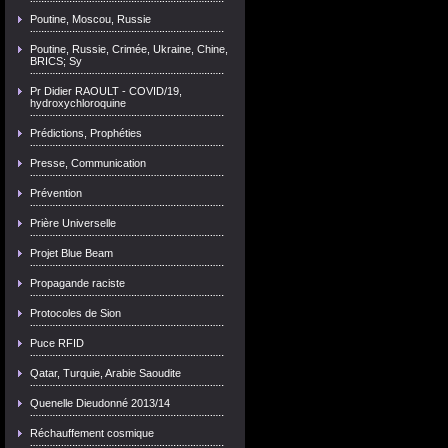
Poutine, Moscou, Russie
Poutine, Russie, Crimée, Ukraine, Chine,
BRICS; Sy
Pr Didier RAOULT - COVID/19,
hydroxychloroquine
Prédictions, Prophéties
Presse, Communication
Prévention
Prière Universelle
Projet Blue Beam
Propagande raciste
Protocoles de Sion
Puce RFID
Qatar, Turquie, Arabie Saoudite
Quenelle Dieudonné 2013/14
Réchauffement cosmique