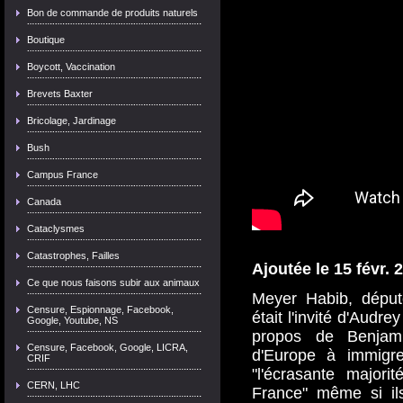
Bon de commande de produits naturels
Boutique
Boycott, Vaccination
Brevets Baxter
Bricolage, Jardinage
Bush
Campus France
Canada
Cataclysmes
Catastrophes, Failles
Ajoutée le 15 févr. 
Ce que nous faisons subir aux animaux
Meyer Habib, déput
Censure, Espionnage, Facebook,
était l'invité d'Audre
Google, Youtube, NS
propos de Benjami
Censure, Facebook, Google, LICRA,
d'Europe
à immigre
CRIF
"l'écrasante majori
CERN, LHC
France" même si il