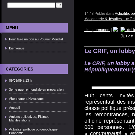
14:48 Publié dans
Actualité, p
Maçonnerie & Jésuites Lucifér
MENU
Lien permanent
|
|
del.i
|
Pour faire un don au Pouvoir Mondial
Bienvenue
Le CRIF, un lobb
Le CRIF, un lobby a
CATÉGORIES
République
Auteur(s
09/09/09 à 13 h
3ème guerre mondiale en préparation
Huit cents invit
Abonnement Newsletter
représentatif des ins
classe politique prés
Accueil
les remontrances, r
Actions collectives, Plaintes,
officine représenta
Manifestations
000 personnes. 1/
Actualité, politique ou géopolitique,
«
communauté
» et
Economie