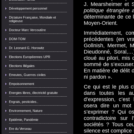
J. Mearsheimer et 
Développement personnel
politique étrangère
déterminante de ce l
Dictature Française, Mondiale et
religieuse
Moyen-Orient
.
Docteur Marc Vercoutère
Immédiatement, com
précédentes (en vr
DOM-TOM
Gollnish, Mermet, M
Dr. Leonard G. Horowitz
Dieudonné, Soral,…
Elections Européennes UPR
cloué au pilori, mis 
sommé de s’excuser. 
Elections Illégales
En matière de délit d
Emeutes, Guerres civiles
ni pardon ».
Empoisonnement
Ce qui est le plus 
dans toutes les au
Energies libres, électricité gratuite
d’expression, c’est
Engrais, pesticides..
osera dire un mot
Environnement, Nature
s’exprimer ? Qui os
contradictoire sur
Epidémie, Pandémie
sociétés ? Tous ceu
Ere du Verseau
silence est complice 