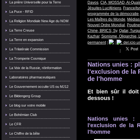
La prière Universelle pour la Terre
Davos
,
CIA, MOSSAD, Al-Quaï
Jésuites Lucifériens
,
France/Isr
La Puce - RFID
programmée de la démocratie
Les Maîtres du Monde
,
Médias 
La Religion Mondiale New Age du NOM
Nouvel Ordre Mondial
,
Poutine
La Terre Creuse
Chine, BRICS; Sy
,
Qatar, Turqu
Kazhar
,
Sionisme, Oligarchie,
La Terre en expansion
permanent
|
|
del.icio.u
La Trilatérale Commission
|
La Tromperie Cosmique
Nations unies : p
La Voix de la Russie, réinformation
l'exclusion de la
Laboratoires pharmaceutiques
de l'homme
Le Gouvernement occulte US ou MJ12
Et bien sûr il do
Le Bildengerg Group
dessous !
Le blog sur votre mobile
Le Bohémian Club
Nations unies :
Le CFR
l'exclusion de la 
l'homme
Le Chiffre de la bête