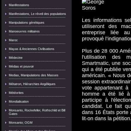
Manifestations
Manifestations, Le réveil des populations
Les informations se
Manipulations génétiques
utiliseront des ma
Manoeuvres militaires
entreprise liée a
provoqué l’indignatio
Maroc
Mayas & Anciennes Civilisations
Plus de 28 000 Améri
l'utilisation des
Médecine
Smartmatic, une soci
Médias et pouvoir
qui a été publiée ven
américain. « Nous 
Medias, Manipulations des Masses
session extraordinai
Métatron, Hiérarchies Angéliques
vote appartenant à
Météorites
homme a été lié à
participe à l'électi
Mondialisation
candidat. Le fait q
Monsanto, Rockefeller, Rothschild et Bill
dans 16 États porte a
Gates
lit-on dans la pétiti
Monsanto; OGM