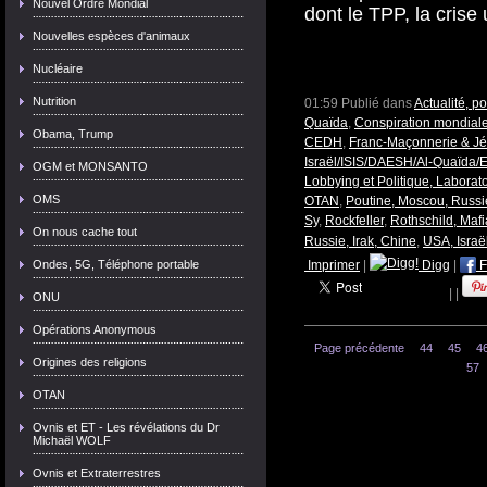
Nouvel Ordre Mondial
dont le TPP, la crise 
Nouvelles espèces d'animaux
Nucléaire
Nutrition
01:59 Publié dans
Actualité, p
Quaïda
,
Conspiration mondial
Obama, Trump
CEDH
,
Franc-Maçonnerie & Jés
Israël/ISIS/DAESH/Al-Quaïda/E
OGM et MONSANTO
Lobbying et Politique, Labora
OMS
OTAN
,
Poutine, Moscou, Russi
Sy
,
Rockfeller
,
Rothschild, Maf
On nous cache tout
Russie, Irak, Chine
,
USA, Israë
Ondes, 5G, Téléphone portable
Imprimer
|
Digg
|
F
|
|
ONU
Opérations Anonymous
Page précédente
44
45
4
Origines des religions
57
OTAN
Ovnis et ET - Les révélations du Dr
Michaël WOLF
Ovnis et Extraterrestres