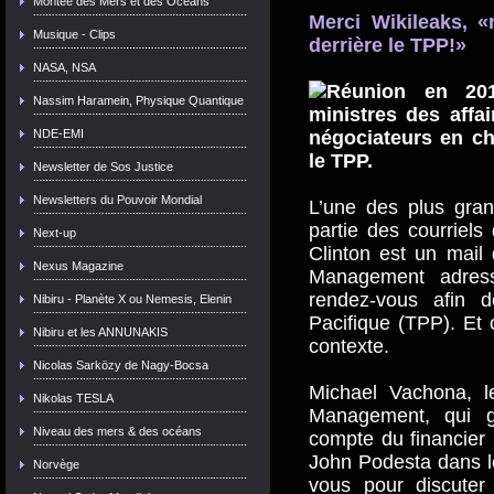
Montée des Mers et des Océans
Merci Wikileaks, 
Musique - Clips
derrière le TPP!»
NASA, NSA
Nassim Haramein, Physique Quantique
NDE-EMI
Newsletter de Sos Justice
Newsletters du Pouvoir Mondial
L’une des plus gran
partie des courriels
Next-up
Clinton est un mail
Nexus Magazine
Management adres
rendez-vous afin d
Nibiru - Planète X ou Nemesis, Elenin
Pacifique (TPP). Et c
Nibiru et les ANNUNAKIS
contexte.
Nicolas Sarközy de Nagy-Bocsa
Michael Vachona, l
Nikolas TESLA
Management, qui gè
Niveau des mers & des océans
compte du financier
John Podesta dans le
Norvège
vous pour discuter