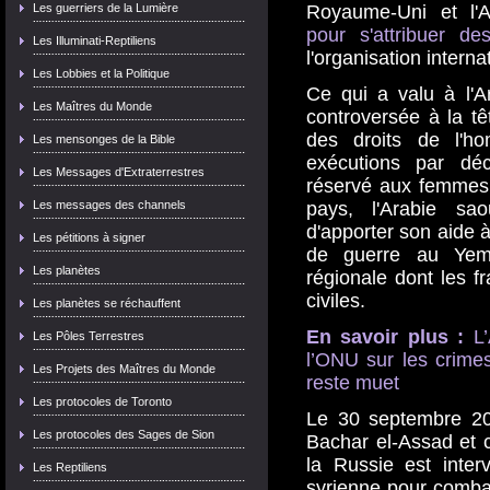
Les guerriers de la Lumière
Royaume-Uni et l'
pour s'attribuer de
Les Illuminati-Reptiliens
l'organisation interna
Les Lobbies et la Politique
Ce qui a valu à l'A
Les Maîtres du Monde
controversée à la tê
des droits de l'h
Les mensonges de la Bible
exécutions par déc
Les Messages d'Extraterrestres
réservé aux femmes 
Les messages des channels
pays, l'Arabie sa
d'apporter son aide
Les pétitions à signer
de guerre au Yeme
Les planètes
régionale dont les 
civiles.
Les planètes se réchauffent
En savoir plus :
L’
Les Pôles Terrestres
l’ONU sur les crim
Les Projets des Maîtres du Monde
reste muet
Les protocoles de Toronto
Le 30 septembre 20
Les protocoles des Sages de Sion
Bachar el-Assad et c
la Russie est inter
Les Reptiliens
syrienne pour combat