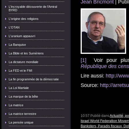
Jean Bricmont
| Publ
L'incroyable découverte de l'Amiral
BYRD
L'origine des religions
L'OTAN
L'uranium appauvri
La Banquise
La Bible et les Sumériens
[1]
Voir pour plus
La dictature mondiale
République des cens
La FED et le FMI
Lire aussi:
http://www
La fin programmée de la démocratie
Source:
http://arretsu
La Loi Martiale
La marque de la bête
La matrice
La matrice terrestre
10:57 Publié dans
Actualité, p
Israel World Federation Move
La pensée unique
Banksters, Paradis fiscaux, Dol