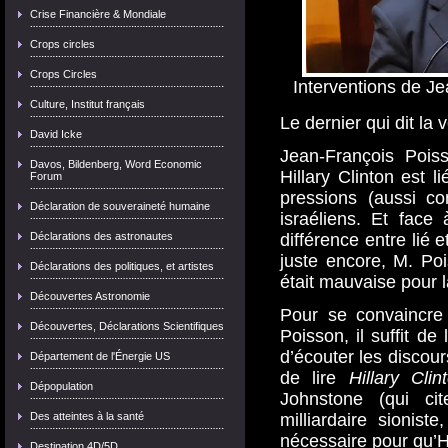
Crise Financière & Mondiale
Crops circles
Crops Circles
Interventions de J
Culture, Institut français
Le dernier qui dit la v
David Icke
Jean-François Pois
Davos, Bildenberg, Word Economic
Hillary Clinton est 
Forum
pressions (aussi c
Déclaration de souveraineté humaine
israéliens. Et face
Déclarations des astronautes
différence entre lié 
juste encore, M. Poi
Déclarations des politiques, et artistes
était mauvaise pour 
Découvertes Astronomie
Pour se convaincre
Découvertes, Déclarations Scientifiques
Poisson, il suffit de
d’écouter les discou
Département de l'Énergie US
de lire
Hillary Cli
Dépopulation
Johnstone (qui c
Des atteintes à la santé
milliardaire sioniste
nécessaire pour qu’Hil
Destination 4D/5D