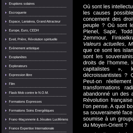
Eruptions solaires
Où sont les intellect
les causes possible
Escroquerie
concernent des droi
Espace, Laniakea, Grand Attracteur
peuple ? Où sont le
Europe, Euro, CEDH
Plenel, Sapir, Tod
Zemmour, Finkielk
Eveil, Prière, Révolution spirituelle
Valeurs actuelles
,
M
Evènement artistique
que ce sont les islam
sont les souveraini
Exoplanètes
droits de l’homme, l
Explorateurs
capitalistes », 
décroissantistes ?
Expression libre
Peut-on réellemen
Film
transformations r
Flasb Mob contre le N.O.M.
abandonné un des a
Révolution française
Formations Expresses
l’on pense. A quoi bo
Formations Soins Energétiques
sa souveraineté face 
soumise à un groupus
Franc-Maçonnerie & Jésuites Lucifériens
du Moyen-Orient ?
France Expertise Internationale