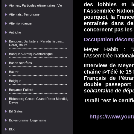
des lobbies et l
Atomes, Particules élémentaires, Vie
l'Assemblée Nationa
Attentats, Terrorisme
pourquoi, la France
entraînée dans d
Attention danger
concernent pas les 
Autriche
Occupation décompl
Banques, Banksters, Paradis fiscaux,
Dollar, Bours
Meyer Habib : "
Banquise/Arctique/Antarctique
l’Assemblée nationale
Bases secrètes
Interview de Meyer
chaîne i>Télé le 15
Baxter
Français de l’étr
Belgique
double passeport 
soixantaine de dép
Benjamin Fulford
Bildenberg Group, Grand Reset Mondial,
Israël "est le certi
Davos
Bill Gates
https://www.you
Bioterrorisme, Eugénisme
Blog