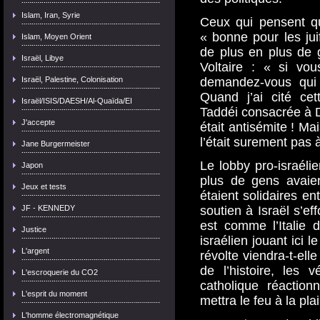
Islam, Iran, Syrie
Ceux qui pensent q
« bonne pour les juif
Islam, Moyen Orient
de plus en plus de 
Israël, Libye
Voltaire : « si vou
Israël, Palestine, Colonisation
demandez-vous qui 
Quand j’ai cité ce
Israël/ISIS/DAESH/Al-Quaïda/EI
Taddéi consacrée à D
J'accepte
était antisémite ! Ma
l’était surement pas 
Jane Burgermeister
Le lobby pro-israélie
Japon
plus de gens avaient
Jeux et tests
étaient solidaires ent
JF - KENNEDY
soutien à Israël s’ef
est comme l’Italie 
Justice
israélien jouant ici l
L'argent
révolte viendra-t-ell
de l’histoire, les 
L'escroquerie du CO2
catholique réactionn
L'esprit du moment
mettra le feu à la pla
L'homme électromagnétique