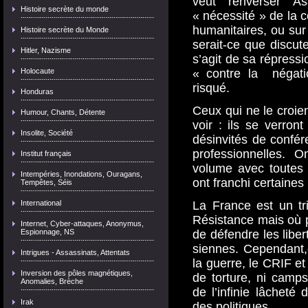
veut renverser As
Histoire secrète du monde
« nécessité » de la 
humanitaires, ou sur
Histoire secrète du Monde
serait-ce que discute
Hitler, Nazisme
s’agit de sa répressi
Holocaute
« contre la négatio
risqué.
Honduras
Ceux qui ne le croien
Humour, Chants, Détente
voir : ils se verron
Insolite, Société
désinvités de confére
professionnelles. 
Institut français
volume avec toutes
Intempéries, Inondations, Ouragans,
ont franchi certaines
Tempêtes, Séis
International
La France est un tr
Résistance mais où 
Internet, Cyber-attaques, Anonymus,
Espionnage, NS
de défendre les libe
siennes. Cependant,
Intrigues - Assassinats, Attentats
la guerre, le CRIF e
Inversion des pôles magnétiques,
de torture, ni camp
Anomalies, Brèche
de l’infinie lâcheté 
Irak
des politiques.