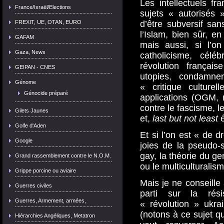
Les intellectuels fr
France/Israël/Elections
sujets « autorisés »
FREXIT, UE, OTAN, EURO
d’être subversif sa
l’Islam, bien sûr, en
GAFAM
mais aussi, si l’o
Gaza, News
catholicisme, célé
révolution françai
GEIPAN - CNES
utopies, condamner
Génome
« critique culture
Génocide préparé
applications (OGM, n
contre le fascisme, l
Gilets Jaunes
et,
last but not least
Golfe d'Aden
Et si l’on est « de d
Google
joies de la pseudo-
gay, la théorie du ge
Grand rassemblement contre le N.O.M.
ou le multiculturalism
Grippe porcine ou aviaire
Mais je ne conseille
Guerres civiles
parti sur la rési
Guerres, Armement, armées,
« révolution » ukra
(notons à ce sujet q
Hiérarchies Angéliques, Metatron