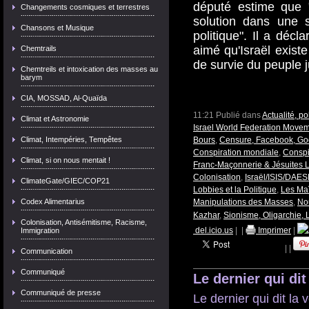
député estime que 
Changements cosmiques et terrestres
solution dans une s
Chansons et Musique
politique". Il a déc
aimé qu'Israël existe 
Chemtrails
de survie du peuple ju
Chemtreils et intoxication des masses au
barym
CIA, MOSSAD, Al-Quaïda
11:21 Publié dans
Actualité, p
Climat et Astronomie
Israel World Federation Move
Climat, Intempéries, Tempêtes
Bours
,
Censure, Facebook, Go
Conspiration mondiale
,
Conspi
Climat, si on nous mentait !
Franc-Maçonnerie & Jésuites L
Colonisation
,
Israël/ISIS/DAES
ClimateGate/GIEC/COP21
Lobbies et la Politique
,
Les Ma
Codex Alimentarius
Manipulations des Masses
,
No
Kazhar
,
Sionisme, Oligarchie,
Colonisation, Antisémitisme, Racisme,
del.icio.us
|
|
Imprimer
|
Immigration
|
|
Communication
Communiqué
Le dernier qui dit 
Communiqué de presse
Le dernier qui dit la v