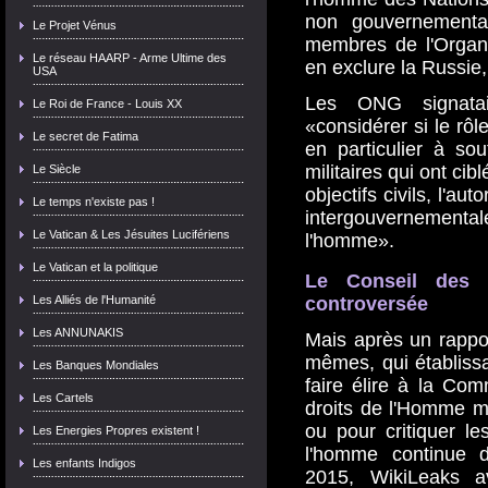
non gouvernementa
Le Projet Vénus
membres de l'Organ
Le réseau HAARP - Arme Ultime des
en exclure la Russie,
USA
Les ONG signata
Le Roi de France - Louis XX
«considérer si le rôl
Le secret de Fatima
en particulier à sou
militaires qui ont ci
Le Siècle
objectifs civils, l'au
Le temps n'existe pas !
intergouvernementa
Le Vatican & Les Jésuites Lucifériens
l'homme».
Le Vatican et la politique
Le Conseil des d
Les Alliés de l'Humanité
controversée
Les ANNUNAKIS
Mais après un rappo
mêmes, qui établiss
Les Banques Mondiales
faire élire à la Co
Les Cartels
droits de l'Homme ma
ou pour critiquer le
Les Energies Propres existent !
l'homme continue 
Les enfants Indigos
2015, WikiLeaks a