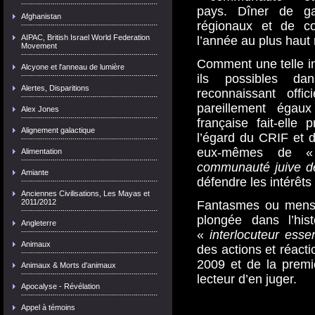
pays. Dîner de ga
Afghanistan
régionaux et de co
AIPAC, British Israel World Federation
l’année au plus haut 
Movement
Comment une telle in
Alcyone et l'anneau de lumière
ils possibles d
Alertes, Disparitions
reconnaissant offi
pareillement égaux
Alex Jones
française fait-elle
Alignement galactique
l’égard du CRIF et d
eux-mêmes de
Alimentation
communauté juive d
Amiante
défendre les intérêts
Anciennes Civilisations, Les Mayas et
2011/2012
Fantasmes ou menso
plongée dans l’hist
Angleterre
«
interlocuteur essen
Animaux
des actions et réact
2009 et de la premi
Animaux & Morts d'animaux
lecteur d’en juger.
Apocalyse - Révélation
Appel à témoins