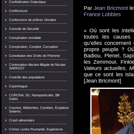
Confédération Galactique
Par
Jean Bricmont
l
Conférences
France
Lobbies
Confessions de prêtres Jésuites
Conseils de Sécurité
« Où sont les intel
toutes les causes 
Conspiration mondiale
qu’elles concernent
Conspiration, Complot, Corruption
propre peuple ? Où
Badiou, Plenel, Sap
Constitution des Droits de l'Homme
les Zemmour, Finkie
Contestation élection illégale de Nicolas
Valeurs actuelles
,
M
SARKOZY
que ce sont les isla
Contrôle des populations
[Jean Bricmont]
Copenhague
CORONA, 5G, Nanoparticules, Bill
Gates
Cosmos, Météorites, Comètes, Eruptions
Solaires,
Crash alimentaire
Crimes contre l'humanité, Eugénisme