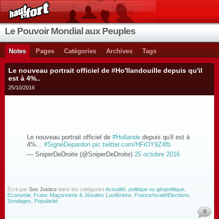
Le Pouvoir Mondial aux Peuples
Notes
Pages
Catégories
Archives
Tags
Le nouveau portrait officiel de #Ho'llandouille depuis qu'il
est à 4%..
25/10/2016
Le nouveau portrait officiel de
#Hollande
depuis qu'il est à
4%...
#SignéDepardon
pic.twitter.com/HFiOY9Z4fb
— SniperDeDroite (@SniperDeDroite)
25 octobre 2016
Écrit par
Sos Justice
dans les catégories
Actualité, politique ou géopolitique,
Economie
,
Franc-Maçonnerie & Jésuites Lucifériens
,
France/Israël/Elections
,
Sondages, Popularité
0