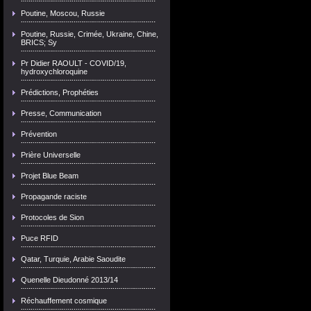
Poutine, Moscou, Russie
Poutine, Russie, Crimée, Ukraine, Chine,
BRICS; Sy
Pr Didier RAOULT - COVID/19,
hydroxychloroquine
Prédictions, Prophéties
Presse, Communication
Prévention
Prière Universelle
Projet Blue Beam
Propagande raciste
Protocoles de Sion
Puce RFID
Qatar, Turquie, Arabie Saoudite
Quenelle Dieudonné 2013/14
Réchauffement cosmique