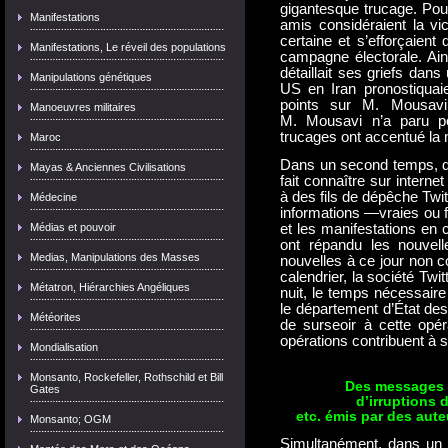
gigantesque trucage. Pour
Manifestations
amis considéraient la 
certaine et s’efforçaient
Manifestations, Le réveil des populations
campagne électorale. Ain
détaillait ses griefs dans
Manipulations génétiques
US en Iran pronostiqua
points sur M. Mousavi
Manoeuvres militaires
M. Mousavi n’a paru po
trucages ont accentué la 
Maroc
Dans un second temps, de
Mayas & Anciennes Civilisations
fait connaître sur intern
à des fils de dépêche Twit
Médecine
informations —vraies ou f
Médias et pouvoir
et les manifestations en
ont répandu les nouvel
Medias, Manipulations des Masses
nouvelles à ce jour non 
calendrier, la société Tw
Métatron, Hiérarchies Angéliques
nuit, le temps nécessaire
le département d’État des
Météorites
de surseoir à cette opér
opérations contribuent à s
Mondialisation
Monsanto, Rockefeller, Rothschild et Bill
Des messages f
Gates
d’irruptions 
etc. émis par des aute
Monsanto; OGM
Simultanément, dans un e