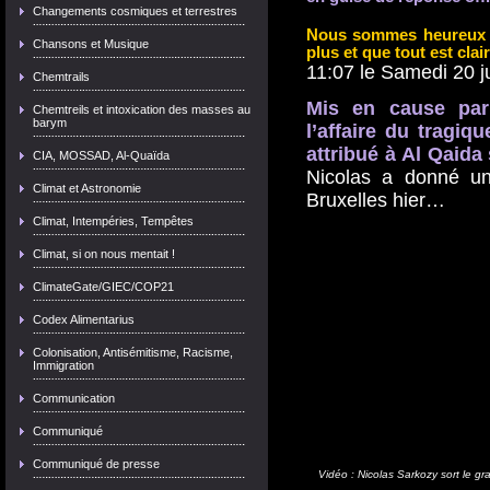
Changements cosmiques et terrestres
Nous sommes heureux d'
Chansons et Musique
plus et que tout est clai
11:07 le Samedi 20 j
Chemtrails
Mis en cause par
Chemtreils et intoxication des masses au
barym
l’affaire du tragiq
attribué à Al Qaida 
CIA, MOSSAD, Al-Quaïda
Nicolas a donné une
Climat et Astronomie
Bruxelles hier…
Climat, Intempéries, Tempêtes
Climat, si on nous mentait !
ClimateGate/GIEC/COP21
Codex Alimentarius
Colonisation, Antisémitisme, Racisme,
Immigration
Communication
Communiqué
Communiqué de presse
Vidéo : Nicolas Sarkozy sort le g