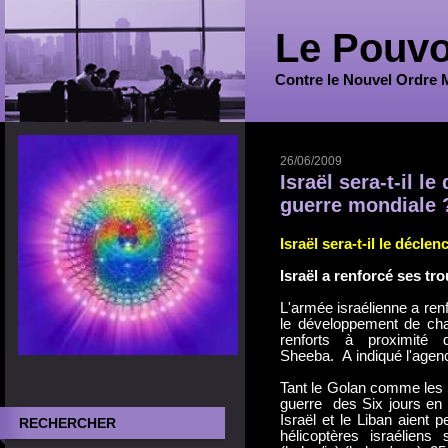
Le Pouvo
Contre le Nouvel Ordre 
26/06/2009
Israël sera-t-il l
guerre mondiale 
Israël sera-t-il le décle
nc
Israël a renforcé ses tro
L'armée israélienne a renf
le développement de cha
renforts à proximit
Sheeba. A indiqué l'agenc
Tant le Golan comme les 
guerre des Six jours en 1
Israël et le Liban aient
RECHERCHER
hélicoptères israéliens