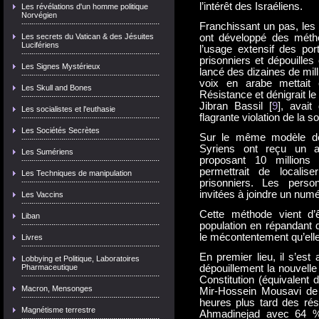
l’intérêt des Israéliens.
Les révélations d'un homme politique
Norvégien
Franchissant un pas, les 
Les secrets du Vatican & des Jésuites
ont développé des méth
Lucifériens
l’usage extensif des por
prisonniers et dépouilles
Les Signes Mystérieux
lancé des dizaines de mill
voix en arabe mettait 
Les Skull and Bones
Résistance et dénigrait le
Jibran Bassil [
9
], avait
Les socialistes et l'euthasie
flagrante violation de la 
Les Sociétés Secrètes
Sur le même modèle des
Syriens ont reçu un a
Les Sumériens
proposant 10 millions 
permettrait de localis
Les Techniques de manipulation
prisonniers. Les perso
invitées à joindre un nu
Les Vaccins
Cette méthode vient d’
Liban
population en répandant 
le mécontentement qu’elle
Livres
En premier lieu, il s’est
Lobbying et Politique, Laboratoires
Pharmaceutique
dépouillement la nouvelle
Constitution (équivalent 
Macron, Mensonges
Mir-Hossein Mousavi de s
heures plus tard des rés
Magnétisme terrestre
Ahmadinejad avec 64 %