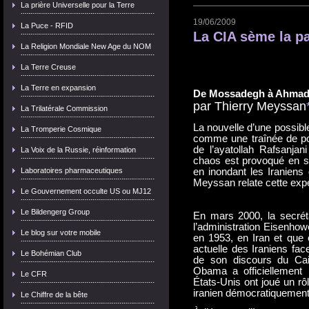
La prière Universelle pour la Terre
19/06/2009
La Puce - RFID
La CIA sème la pa
La Religion Mondiale New Age du NOM
Vous avez dit fraude éle
La Terre Creuse
Voilà qui sème la paniqu
La Terre en expansion
De Mossadegh à Ahmadi
par Thierry Meyssan
La Trilatérale Commission
La nouvelle d’une possibl
La Tromperie Cosmique
comme une traînée de pou
de l’ayatollah Rafsanjan
La Voix de la Russie, réinformation
chaos est provoqué en s
Laboratoires pharmaceutiques
en inondant les Iraniens
Meyssan relate cette exp
Le Gouvernement occulte US ou MJ12
Le Bildengerg Group
En mars 2000, la secréta
l’administration Eisenho
Le blog sur votre mobile
en 1953, en Iran et que c
actuelle des Iraniens fac
Le Bohémian Club
de son discours du Cai
Obama a officiellement 
Le CFR
États-Unis ont joué un r
iranien démocratiquement 
Le Chiffre de la bête