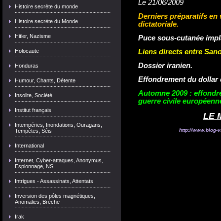
Le 21/06/2009
Histoire secrète du monde
Derniers préparatifs e
Histoire secrète du Monde
dictatoriale.
Hitler, Nazisme
Puce sous-cutanée impla
Holocaute
Liens directs entre Sano
Dossier iranien.
Honduras
Effondrement du dollar d
Humour, Chants, Détente
Automne 2009 : effondre
Insolite, Société
guerre civile européenn
Institut français
LE 
Intempéries, Inondations, Ouragans,
http://www.blog-v
Tempêtes, Séis
International
Internet, Cyber-attaques, Anonymus,
Espionnage, NS
Intrigues - Assassinats, Attentats
Inversion des pôles magnétiques,
Anomalies, Brèche
Irak