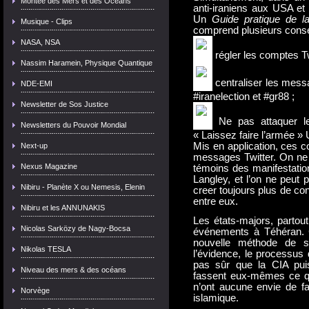
Montée des Mers et des Océans
anti-iraniens aux USA et
Un
Guide pratique de la
Musique - Clips
comprend plusieurs consei
NASA, NSA
régler les comptes Tw
Nassim Haramein, Physique Quantique
centraliser les mess
NDE-EMI
#iranelection et #gr88 ;
Newsletter de Sos Justice
Ne pas attaquer les 
Newsletters du Pouvoir Mondial
« Laissez faire l’armée » 
Mis en application, ces c
Next-up
messages Twitter. On ne 
Nexus Magazine
témoins des manifestatio
Langley, et l’on ne peut p
Nibiru - Planète X ou Nemesis, Elenin
creer toujours plus de con
entre eux.
Nibiru et les ANNUNAKIS
Les états-majors, partou
Nicolas Sarközy de Nagy-Bocsa
événements à Téhéran. Ch
nouvelle méthode de su
Nikolas TESLA
l’évidence, le processus d
pas sûr que la CIA puis
Niveau des mers & des océans
fassent eux-mêmes ce que
n’ont aucune envie de fai
Norvège
islamique.