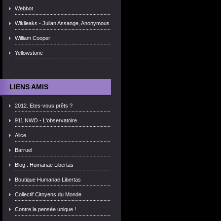
Webbot
Wikileaks - Julian Assange, Anonymous
William Cooper
Yellowstone
LIENS AMIS
2012. Etes-vous prêts ?
911 NWO - L'observatoire
Alice
Barruel
Blog : Humanae Libertas
Boutique Humanae Libertas
Collectif Citoyens du Monde
Contre la pensée unique !