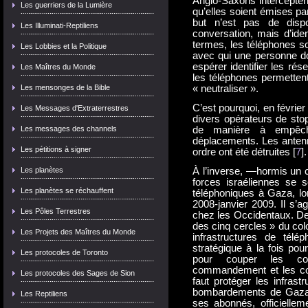
Anglo-Saxons interceptent
Les guerriers de la Lumière
qu’elles soient émises par
but n’est pas de dispo
Les Illuminati-Reptiliens
conversation, mais d’iden
termes, les téléphones s
Les Lobbies et la Politique
avec qui une personne don
espérer identifier les r
Les Maîtres du Monde
les téléphones permettent 
Les mensonges de la Bible
« neutraliser ».
C’est pourquoi, en févrie
Les Messages d'Extraterrestres
divers opérateurs de stop
Les messages des channels
de manière à empêch
déplacements. Les antenn
Les pétitions à signer
ordre ont été détruites [
7
].
Les planètes
À l’inverse, —hormis un c
forces israéliennes se 
Les planètes se réchauffent
téléphoniques à Gaza, lo
2008-janvier 2009. Il s’a
Les Pôles Terrestres
chez les Occidentaux. Dep
des cinq cercles » du co
Les Projets des Maîtres du Monde
infrastructures de télé
stratégique à la fois pou
Les protocoles de Toronto
pour couper les co
commandement et les comb
Les protocoles des Sages de Sion
faut protéger les infras
bombardements de Gaza, 
Les Reptiliens
ses abonnés, officiellem