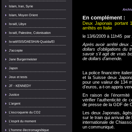
Islam, Iran, Syrie
Archiv
Islam, Moyen Orient
En complément :
Deux Japonais portant 1
Israël, Libye
arrêtés en Italie
Israël, Palestine, Colonisation
le 13/6/2009 à 11h45 par
Israël/ISIS/DAESH/Al-Quaïda/EI
Après avoir arrêté deux 
dollars d'obligations du t
J'accepte
savoir s'il agit de vrais 
de dollars d'amende.
Jane Burgermeister
Japon
La police financière italie
Jeux et tests
et la Suisse deux Japona
pour une valeur de 134 mil
JF - KENNEDY
d'euros, a-t-on appris ve
Justice
En raison de l'énormit
vérifier l'authenticité de
L'argent
de presse de la GDF de 
L'escroquerie du CO2
Les deux Japonais, âgés 
sur le train qui arrivait de
L'esprit du moment
internationale de Chiasso
un communiqué.
L'homme électromagnétique