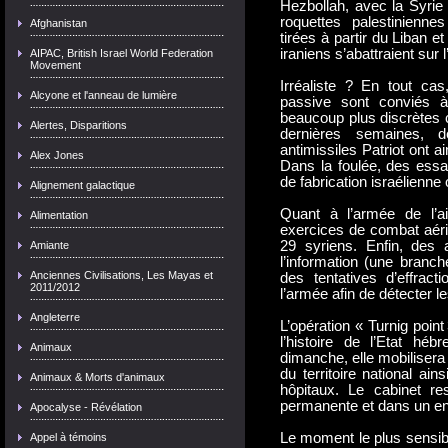
Hezbollah, avec la Syrie 
roquettes palestinienn
Afghanistan
tirées à partir du Liban e
iraniens s’abattraient sur 
AIPAC, British Israel World Federation
Movement
Irréaliste ? En tout ca
Alcyone et l'anneau de lumière
passive sont conviés à
beaucoup plus discrètes c
Alertes, Disparitions
dernières semaines, d
antimissiles Patriot ont 
Alex Jones
Dans la foulée, des essa
de fabrication israélienne
Alignement galactique
Quant à l’armée de l’ai
Alimentation
exercices de combat aér
29 syriens. Enfin, des 
Amiante
l’information (une branc
Anciennes Civilisations, Les Mayas et
des tentatives d’effrac
2011/2012
l’armée afin de détecter l
Angleterre
L’opération « Turnig poin
l’histoire de l’Etat hé
Animaux
dimanche, elle mobilisera
du territoire national ain
Animaux & Morts d'animaux
hôpitaux. Le cabinet re
permanente et dans un end
Apocalyse - Révélation
Le moment le plus sensibl
Appel à témoins