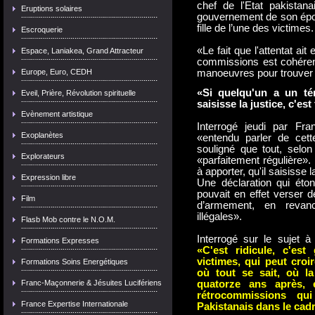
chef de l'Etat pakistanai
Eruptions solaires
gouvernement de son épou
fille de l’une des victimes.
Escroquerie
«Le fait que l'attentat ai
Espace, Laniakea, Grand Attracteur
commissions est cohérent
Europe, Euro, CEDH
manoeuvres pour trouver d
«Si quelqu'un a un té
Eveil, Prière, Révolution spirituelle
saisisse la justice, c'est
Evènement artistique
Interrogé jeudi par Fr
Exoplanètes
«entendu parler de cett
souligné que tout, selon 
Explorateurs
«parfaitement régulière»
à apporter, qu'il saisisse la
Expression libre
Une déclaration qui éton
pouvait en effet verser 
Film
d’armement, en revanc
illégales».
Flasb Mob contre le N.O.M.
Interrogé sur le sujet à
Formations Expresses
«
C
'est ridicule, c'es
victimes, qui peut cro
Formations Soins Energétiques
où tout se sait, où la
Franc-Maçonnerie & Jésuites Lucifériens
quatorze ans après,
rétrocommissions qu
France Expertise Internationale
Pakistanais dans le cad