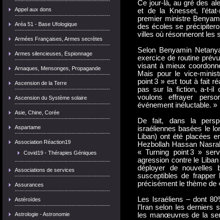
Ce jour-là, au gré des al
Appel aux dons
et de la Knesset, l’éta
premier ministre Benyam
Aréa 51 - Base Ufologique
des écoles se précipitero
villes où résonneront les 
Armées Françaises, Armes secrètes
Selon Benyamin Netanya
Armes silencieuses, Espionnage
exercice de routine prév
visant à mieux coordonner 
Arnaques, Mensonges, Propagande
Mais pour le vice-minist
point 3 » est tout à fait r
Ascension de la Terre
pas sur la fiction, a-t-
voulons effrayer pers
Ascension du Système solaire
événement inéluctable. »
Asie, Chine, Corée
De fait, dans la pers
Aspartame
israéliennes basées le lon
Liban) ont été placées en
Association Réaction19
Hezbollah Hassan Nasrall
« Turning point 3 » serv
Covid19 - Thérapies Géniques
agression contre le Liban 
déployer de nouvelles 
Associations de services
susceptibles de frapper 
précisément le thème de «
Assurances
Les Israéliens – dont 80
Astéroïdes
l’Iran selon les dernier
Astrologie - Astronomie
les manœuvres de la sem