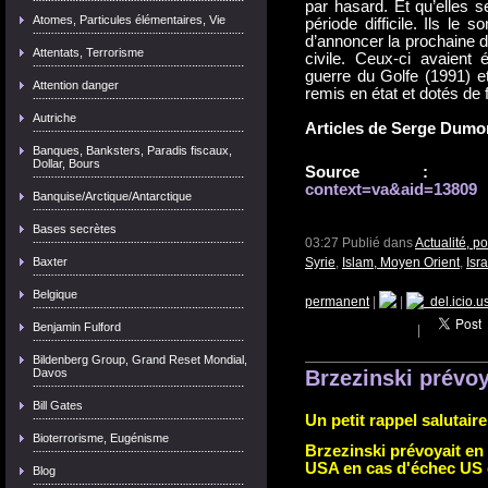
par hasard. Et qu’elles s
Atomes, Particules élémentaires, Vie
période difficile. Ils le
d’annoncer la prochaine d
Attentats, Terrorisme
civile. Ceux-ci avaient 
guerre du Golfe (1991) et
Attention danger
remis en état et dotés de 
Autriche
Articles de Serge Dumon
Banques, Banksters, Paradis fiscaux,
Dollar, Bours
Source :
context=va&aid=13809
Banquise/Arctique/Antarctique
Bases secrètes
03:27 Publié dans
Actualité, p
Baxter
Syrie
,
Islam, Moyen Orient
,
Isr
Belgique
permanent
|
|
del.icio.u
Benjamin Fulford
|
Bildenberg Group, Grand Reset Mondial,
Davos
Brzezinski prévoya
Bill Gates
Un petit rappel salutaire
Bioterrorisme, Eugénisme
Brzezinski prévoyait en 
USA en cas d'échec US d
Blog