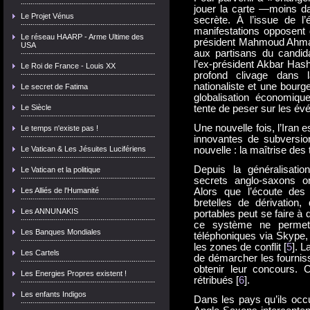
jouer la carte —moins da
Le Projet Vénus
secrète. À l’issue de l’é
manifestations opposent 
Le réseau HAARP - Arme Ultime des
président Mahmoud Ahmadi
USA
aux partisans du candi
l’ex-président Akbar Hash
Le Roi de France - Louis XX
profond clivage dans l
nationaliste et une bourge
Le secret de Fatima
globalisation économique
Le Siècle
tente de peser sur les év
Une nouvelle fois, l’Iran
Le temps n'existe pas !
innovantes de subversi
Le Vatican & Les Jésuites Lucifériens
nouvelle : la maîtrise des
Depuis la généralisatio
Le Vatican et la politique
secrets anglo-saxons ont
Les Alliés de l'Humanité
Alors que l’écoute des 
bretelles de dérivation
Les ANNUNAKIS
portables peut se faire à
ce système ne permet 
Les Banques Mondiales
téléphoniques via Skype,
les zones de conflit [
5
]. 
Les Cartels
de démarcher les fournis
obtenir leur concours.
Les Energies Propres existent !
rétribués [
6
].
Les enfants Indigos
Dans les pays qu’ils occ