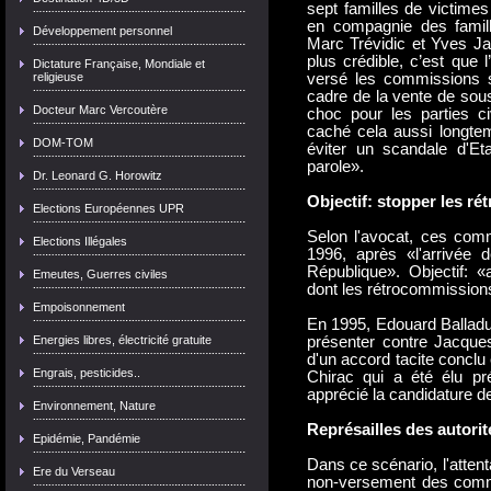
sept familles de victimes 
en compagnie des famille
Développement personnel
Marc Trévidic et Yves Ja
plus crédible, c’est que l
Dictature Française, Mondiale et
religieuse
versé les commissions su
cadre de la vente de sous
Docteur Marc Vercoutère
choc pour les parties ci
caché cela aussi longte
DOM-TOM
éviter un scandale d'Et
parole».
Dr. Leonard G. Horowitz
Objectif: stopper les r
Elections Européennes UPR
Selon l'avocat, ces comm
Elections Illégales
1996, après «l'arrivée
République». Objectif: 
Emeutes, Guerres civiles
dont les rétrocommissions 
Empoisonnement
En 1995, Edouard Balladur
Energies libres, électricité gratuite
présenter contre Jacques 
d'un accord tacite concl
Engrais, pesticides..
Chirac qui a été élu pré
apprécié la candidature d
Environnement, Nature
Représailles des autorit
Epidémie, Pandémie
Dans ce scénario, l'atten
Ere du Verseau
non-versement des commis