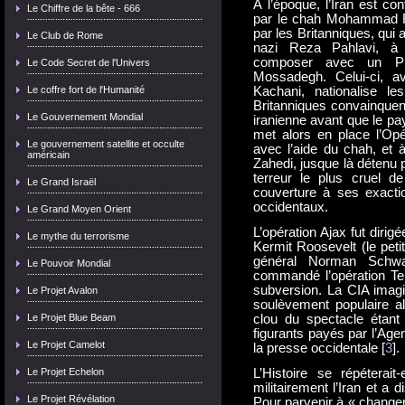
À l’époque, l’Iran est co
Le Chiffre de la bête - 666
par le chah Mohammad Rez
par les Britanniques, qui 
Le Club de Rome
nazi Reza Pahlavi, à 
composer avec un Pre
Le Code Secret de l'Univers
Mossadegh. Celui-ci, a
Le coffre fort de l'Humanité
Kachani, nationalise le
Britanniques convainquent 
Le Gouvernement Mondial
iranienne avant que le 
met alors en place l’Op
Le gouvernement satellite et occulte
avec l’aide du chah, et à
américain
Zahedi, jusque là détenu p
terreur le plus cruel d
Le Grand Israël
couverture à ses exact
occidentaux.
Le Grand Moyen Orient
L’opération Ajax fut dirig
Le mythe du terrorisme
Kermit Roosevelt (le peti
général Norman Schwa
Le Pouvoir Mondial
commandé l’opération Te
subversion. La CIA imagi
Le Projet Avalon
soulèvement populaire alo
Le Projet Blue Beam
clou du spectacle étan
figurants payés par l’Age
Le Projet Camelot
la presse occidentale [
3
].
Le Projet Echelon
L’Histoire se répéterai
militairement l’Iran et a d
Le Projet Révélation
Pour parvenir à « changer