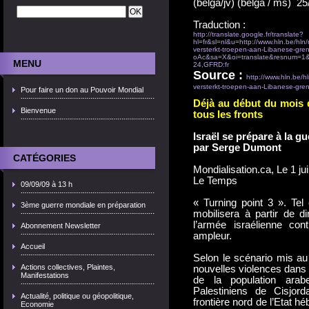
(belga/jv) (belga / ms) 2
Traduction :
http://translate.google.fr/translate?
hl=fr&sl=nl&u=http://www.hln.be/hln/
versterkt-troepen-aan-Libanese-g
oAc&sa=X&oi=translate&resnum=1
MENU
24,GFRD:fr
Source :
http://www.hln.be/h
versterkt-troepen-aan-Libanese-gre
Pour faire un don au Pouvoir Mondial
Déjà au début du mois de
Bienvenue
tous les fronts
Israël se prépare à la gu
par Serge Dumont
CATÉGORIES
Mondialisation.ca, Le 1 ju
Le Temps
09/09/09 à 13 h
« Turning point 3 ». Tel
3ème guerre mondiale en préparation
mobilisera à partir de d
l’armée israélienne co
Abonnement Newsletter
ampleur.
Accueil
Selon le scénario mis au
Actions collectives, Plaintes,
nouvelles violences dans 
Manifestations
de la population arab
Palestiniens de Cisjord
Actualité, politique ou géopolitique,
frontière nord de l’Etat h
Economie