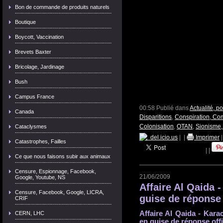
Bon de commande de produits naturels
Boutique
Boycott, Vaccination
Brevets Baxter
Bricolage, Jardinage
Bush
Campus France
00:58 Publié dans
Actualité, p
Canada
Disparitions
,
Conspiration, Com
Colonisation
,
OTAN
,
Sionisme,
Cataclysmes
del.icio.us
|
|
Imprimer
Catastrophes, Failles
|
|
Ce que nous faisons subir aux animaux
Censure, Espionnage, Facebook,
21/06/2009
Google, Youtube, NS
Affaire Al Qaida 
Censure, Facebook, Google, LICRA,
guise de réponse
CRIF
Affaire Al Qaida - Kar
CERN, LHC
en guise de réponse off