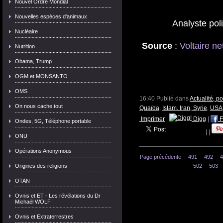
Nouvel Ordre Mondial
Nouvelles espèces d'animaux
Analyste pol
Nucléaire
Source
:
Voltaire ne
Nutrition
Obama, Trump
OGM et MONSANTO
OMS
16:40 Publié dans
Actualité, p
On nous cache tout
Quaïda
,
Islam, Iran, Syrie
,
USA,
Imprimer
|
Digg
|
F
Ondes, 5G, Téléphone portable
|
|
ONU
Opérations Anonymous
Page précédente
491
492
4
Origines des religions
502
503
OTAN
Ovnis et ET - Les révélations du Dr
Michaël WOLF
Ovnis et Extraterrestres