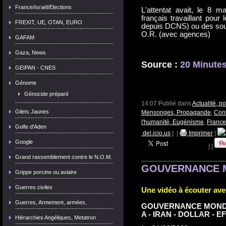
France/Israël/Elections
L'attentat avait, le 8 m
français travaillant pou
FREXIT, UE, OTAN, EURO
depuis DCNS) ou des sous-
O.R. (avec agences)
GAFAM
Gaza, News
Source :
20 Minute
GEIPAN - CNES
Génome
Génocide préparé
14:07 Publié dans
Actualité, p
Gilets Jaunes
Mensonges, Propagande
,
Cons
l'humanité, Eugénisme
,
France/
Golfe d'Aden
del.icio.us
|
|
Imprimer
|
Google
|
|
Grand rassemblement contre le N.O.M.
GOUVERNANCE M
Grippe porcine ou aviaire
Guerres civiles
Une vidéo à écouter avec
Guerres, Armement, armées,
GOUVERNANCE MONDIAL
A - IRAN - DOLLAR -
Hiérarchies Angéliques, Metatron