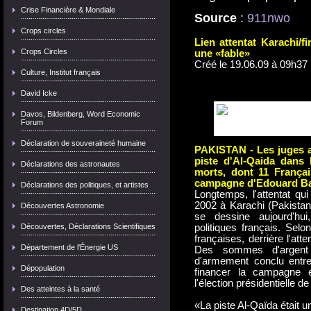
Crise Financière & Mondiale
Source
:
911nwo
Crops circles
Lien attentat Karachi/f
Crops Circles
une «fable»
Créé le 19.06.09 à 09h37 
Culture, Institut français
David Icke
Davos, Bildenberg, Word Economic
Forum
Déclaration de souveraineté humaine
PAKISTAN - Les juges a
piste d'Al-Qaida dans l
Déclarations des astronautes
morts, dont 11 Françai
campagne d'Edouard Bal
Déclarations des politiques, et artistes
Longtemps, l'attentat qu
2002 à Karachi (Pakistan)
Découvertes Astronomie
se dessine aujourd'hui
Découvertes, Déclarations Scientifiques
politiques français. Selo
françaises, derrière l'at
Département de l'Énergie US
Des sommes d'argent
d'armement conclu entre
Dépopulation
financer la campagne é
l'élection présidentielle d
Des atteintes à la santé
«La piste Al-Qaïda était u
Destination 4D/5D