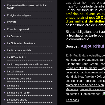
Les deux hommes ont aff
L'incroyable découverte de l'Amiral
mais "un contrôle détaill
BYRD
un double-fond de la val
américaine d'une vale
L'origine des religions
chacune ainsi que 10 O
d'un milliard de dolla
L'OTAN
police financière de Côme, 
L'uranium appauvri
Si ces obligations sont a
la législation actuelle pour
La Banquise
le communiqué.
La Bible et les Sumériens
Aujourd'hui
Source :
La dictature mondiale
11:44 Publié dans
Actualité, p
La FED et le FMI
Mensonges, Propagande
,
Banq
Bildenberg Group, Grand Rese
La fin programmée de la démocratie
Crimes contre l'humanité, Eu
La Loi Martiale
ou aviaire
,
La dictature mondia
Mondiale New Age du NOM
,
L
La marque de la bête
Les Illuminati-Reptiliens
,
Les M
protocoles des Sages de Sion
La matrice
Médecine
,
Sectes & Sociétés 
La matrice terrestre
épidémies
|
Lien permanent
|
La pensée unique
Facebook
|