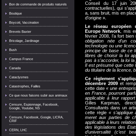
Conseil du 17 juin 200
Bon de commande de produits naturels
contractuelles), qui s’a
a, sans bruit, mis en plac
Boutique
d’origine ».
Boycott, Vaccination
Le réseau européen d
Europe Network
, mis e
Brevets Baxter
février 2008, l’a fort bie
obligation née d’un co
Bricolage, Jardinage
technologie ou une licence
Bush
principe de base de ce t
libres de choisir la loi a
Campus France
pas à s’accorder, la loi la
Il est présumé que cette l
Canada
du titulaire de la licence,
Cataclysmes
Ce règlement s’appliq
décembre 2009
et remp
Catastrophes, Failles
cette date
« une entrepris
en France, pourront parfa
Ce que nous faisons subir aux animaux
applicable à leur rappo
Gilles Karpman, direc
Censure, Espionnage, Facebook,
Consultants dans un arti
Google, Youtube, NS
cette règle
« s’applique 
meret aux parties de ch
Censure, Facebook, Google, LICRA,
CRIF
applicable à leurs relati
des législations des Eta
CERN, LHC
d’universalité (c’est b