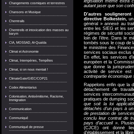
législation même extra c
Changements cosmiques et terrestres
autant jaser que son confr
Chansons et Musique
D’autres souligneront
directive Bolkestein,
un 
Chemtrails
général » annexé au trait
entre les SIEG et les ser
Chemtreils et intoxication des masses au
régimes de sécurité socia
barym
loin de l’être. Dans le
tombés sous le coup de la
CIA, MOSSAD, Al-Quaïda
le ministère des Finance
Climat et Astronomie
services sociaux exclus de
En effet, les services d’
Climat, Intempéries, Tempêtes
européen et la Commissio
que donne la jurispruden
Climat, si on nous mentait !
activité de service es
contrepartie économique 
ClimateGate/GIEC/COP21
Rappelons enfin que la d
Codex Alimentarius
détachement de travail
services intercommunauta
Colonisation, Antisémitisme, Racisme,
pratiques de dumping soc
Immigration
que soit la loi applicabl
détachés d’un pays à un a
Communication
de prestation de services
conclu leur contrat de tr
Communiqué
pays d’accueil »
. Plusie
Communiqué de presse
(CJCE) ont donné lieu
d’établissement et la libr