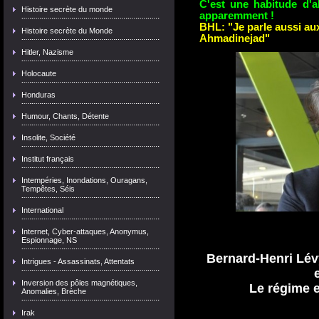
C'est une habitude d'a
Histoire secrète du monde
apparemment !
BHL: "Je parle aussi au
Histoire secrète du Monde
Ahmadinejad"
Hitler, Nazisme
Holocaute
Honduras
Humour, Chants, Détente
Insolite, Société
Institut français
Intempéries, Inondations, Ouragans,
Tempêtes, Séis
International
Internet, Cyber-attaques, Anonymus,
Espionnage, NS
Bernard-Henri Lév
Intrigues - Assassinats, Attentats
Inversion des pôles magnétiques,
Le régime e
Anomalies, Brèche
Irak