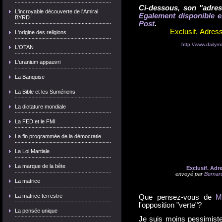
Ci-dessous, son "adres
L'incroyable découverte de l'Amiral
Egalement disponible e
BYRD
Post
.
Exclusif. Adres
L'origine des religions
http://www.dailym
L'OTAN
L'uranium appauvri
La Banquise
La Bible et les Sumériens
La dictature mondiale
La FED et le FMI
La fin programmée de la démocratie
La Loi Martiale
La marque de la bête
Exclusif. Adr
envoyé par
Bernar
La matrice
La matrice terrestre
Que pensez-vous de
M
l'opposition "verte"?
La pensée unique
Je suis moins pessimiste