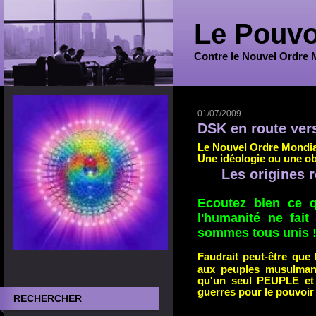
Le Pouvo
Contre le Nouvel Ordre 
01/07/2009
DSK en route vers
Le Nouvel Ordre Mondia
Une idéologie ou une ob
Les origines 
Ecoutez bien ce q
l'humanité ne fai
sommes tous unis 
Faudrait peut-être que
aux peuples musulman
qu'un seul PEUPLE et 
guerres pour le pouvoir e
RECHERCHER