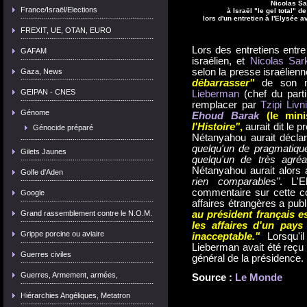
Nicolas Sa
France/Israël/Elections
à Israël "le gel total" d
lors d'un entretien à l'Elysée 
FREXIT, UE, OTAN, EURO
Lors des entretiens entr
GAFAM
israélien, et
Nicolas Sar
selon la presse israélie
Gaza, News
débarrasser"
de son mi
GEIPAN - CNES
Lieberman
(chef du parti
remplacer par
Tzipi Livn
Génome
Ehoud Barak
(le mini
l'Histoire"
,
aurait dit le 
Génocide préparé
Nétanyahou aurait décl
quelqu'un de pragmatiqu
Gilets Jaunes
quelqu'un de très agréa
Nétanyahou aurait alors
Golfe d'Aden
rien comparables"
. L'E
commentaire sur cette co
Google
affaires étrangères a pu
au président français es
Grand rassemblement contre le N.O.M.
les affaires d'un pay
Grippe porcine ou aviaire
inacceptable."
Lorsqu'il
Lieberman avait été reç
Guerres civiles
général de la présidence.
Guerres, Armement, armées,
Source :
Le Monde
Hiérarchies Angéliques, Metatron