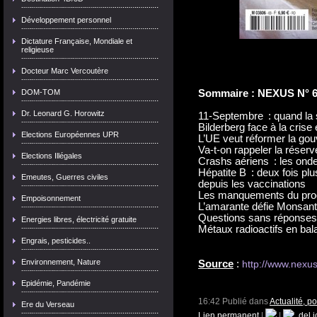
Développement personnel
Dictature Française, Mondiale et
religieuse
Docteur Marc Vercoutère
DOM-TOM
Sommaire
:
NEXUS N° 
Dr. Leonard G. Horowitz
11-Septembre :
quand la 
Bilderberg face à la cris
Elections Européennes UPR
L’UE veut réformer la go
Va-t-on rappeler la réserv
Elections Illégales
Crashs aériens :
les ond
Hépatite B :
deux fois plu
Emeutes, Guerres civiles
depuis les vaccinations
Les manquements du pr
Empoisonnement
L’amarante défie Monsan
Questions sans réponses 
Energies libres, électricité gratuite
Métaux radioactifs en bal
Engrais, pesticides..
Environnement, Nature
Source
:
http://www.nexu
Epidémie, Pandémie
16:42 Publié dans
Actualité, p
Ere du Verseau
Lien permanent
|
|
del.i