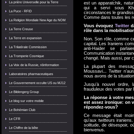
La prière Universelle pour la Terre
est un apparatchik, nat
qui a servi sous Kh
La Puce - RFID
circonstances le grandiss
Comme dans toutes les ré
La Religion Mondiale New Age du NOM
Vous évoquez
Twitter
da
La Terre Creuse
rôle dans la mobilisatio
La Terre en expansion
Non. Son rôle, comme cel
capital. Les Iraniens co
La Trilatérale Commission
anti-Haider se parl
Communication instantané
La Tromperie Cosmique
changé. Mais aussi, par 
La Voix de la Russie, réinformation
La plupart des messa
Moussavi... Twitter n'au
Laboratoires pharmaceutiques
nous avons de la situation
Le Gouvernement occulte US ou MJ12
Jusqu'à nouvel ordre, l
frauduleux des votes par l
Le Bildengerg Group
La réponse à votre me
Le blog sur votre mobile
est assez ironique: on 
répondez-vous?
Le Bohémian Club
Ce message était moin
Le CFR
qu'aux twitteurs iraniens.
solitude, de désespoir, o
Le Chiffre de la bête
bienvenus.