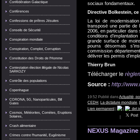
Confédération Galactique
sociaux fondamentaux.
Conférences
Directive Bolkestein, ce
La loi de modernisation
Confessions de prêtres Jésuites
transposé une partie de 
Conseils de Sécurité
2006, en particulier dans s
conditions d’implantation
Conspiration mondiale
grande surface de moin
pourra désormais s’ins
Conspiration, Complot, Corruption
commission départementa
délivrer les permis d’impla
Constitution des Droits de l'Homme
Thierry Brun
Contestation élection illégale de Nicolas
SARKOZY
Télécharger le
règle
Contrôle des populations
Source :
http://www
Copenhague
19:52 Publié dans
Actualité, p
CORONA, 5G, Nanoparticules, Bill
CEDH
,
La dictature mondiale
,
Gates
Lien permanent
|
|
del.i
Cosmos, Météorites, Comètes, Eruptions
Solaires,
|
Crash alimentaire
NEXUS Magazine 
Crimes contre l'humanité, Eugénisme