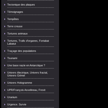
Tectonique des plaques
Témoignages
Tempêtes
Terre creuse
Tortures animaux
Tortures, Trafic d'organes, Fortabat
Labatut
Traçage des populations
Tsunami
Une base nazie en Antarctique ?
Univers électrique, Univers fractal,
Univers Gémel
Univers Hologramme
UPR/François Asselineau, Frexit
Uranium
Urgence. Survie