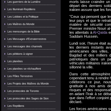
morts laisse craindre un 
Les guerriers de la Lumière
départ des derniers sol
Les Illuminati-Reptiliens
irakien assure que les for
"Ceux qui pensent que le
Les Lobbies et la Politique
leur pays et que le retra
Les Maîtres du Monde
matière de sécurité co
Premier ministre Nouri al-
Les mensonges de la Bible
les attentats à
Al-Qaïda
en
Saddam Hussein.
Les Messages d'Extraterrestres
Lundi soir, l'heure était 
Les messages des channels
les derniers instants av
américaines des villes, d
Les pétitions à signer
Bagdad et des milliers 
patriotiques dans un pa
Les planètes
véhicules militaires iraki
sillonné la ville.
Les planètes se réchauffent
Dans cette atmosphère 
Les Pôles Terrestres
cependant tenu à rendre
célébrons ce jour, nou
Les Projets des Maîtres du Monde
gratitude à nos amis des
risques et des responsab
Les protocoles de Toronto
en aidant l'Irak à se déba
que dans l'effort conjoint p
Les protocoles des Sages de Sion
déclaré.
Les Reptiliens
Les forces américaines so