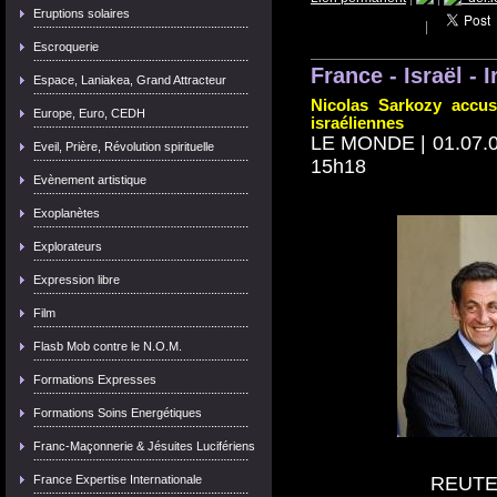
Eruptions solaires
|
Escroquerie
France - Israël - I
Espace, Laniakea, Grand Attracteur
Nicolas Sarkozy accus
Europe, Euro, CEDH
israéliennes
LE MONDE | 01.07.09
Eveil, Prière, Révolution spirituelle
15h18
Evènement artistique
Exoplanètes
Explorateurs
Expression libre
Film
Flasb Mob contre le N.O.M.
Formations Expresses
Formations Soins Energétiques
Franc-Maçonnerie & Jésuites Lucifériens
REUTE
France Expertise Internationale