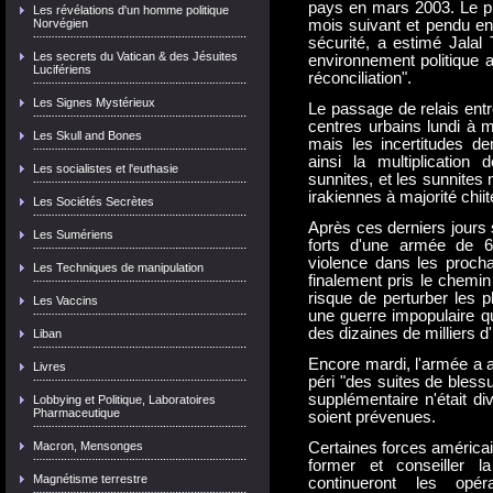
pays en mars 2003. Le p
Les révélations d'un homme politique
Norvégien
mois suivant et pendu en
sécurité, a estimé Jalal 
Les secrets du Vatican & des Jésuites
environnement politique a
Lucifériens
réconciliation".
Les Signes Mystérieux
Le passage de relais entr
centres urbains lundi à m
Les Skull and Bones
mais les incertitudes de
ainsi la multiplication 
Les socialistes et l'euthasie
sunnites, et les sunnites
irakiennes à majorité chiit
Les Sociétés Secrètes
Après ces derniers jours s
Les Sumériens
forts d'une armée de 6
violence dans les proch
Les Techniques de manipulation
finalement pris le chemin 
risque de perturber les 
Les Vaccins
une guerre impopulaire qu
des dizaines de milliers d'
Liban
Encore mardi, l'armée a
Livres
péri "des suites de bles
supplémentaire n'était di
Lobbying et Politique, Laboratoires
Pharmaceutique
soient prévenues.
Macron, Mensonges
Certaines forces américai
former et conseiller l
Magnétisme terrestre
continueront les opé