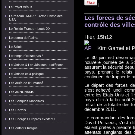
|
Le Projet Vénus
Le réseau HAARP - Arme Ultime des
Les forces de séc
USA
contrôle des ville
Le Roi de France - Louis XX
Hier, 15h12
Le secret de Fatima
Le Siècle
Kim Gamel et P
Le temps n'existe pas !
Le 30 juin est désormai
nouvelle journée de la So
Le Vatican & Les Jésuites Lucifériens
assurent la sécurité depu
pays, prenant le relai
Le Vatican et la politique
continuent de frapper le p
Les Alliés de l'Humanité
Le départ des forces d
s'est achevé lundi, com
Les ANNUNAKIS
entre les Etats-Unis et l'
pays d'ici à la fin août
Les Banques Mondiales
retrait de la totalité des f
décembre 2011.
Les Cartels
Le commandant des forc
Les Energies Propres existent !
David Petraeus, s'est di
étaient prêtes à prendre l
Les enfants Indigos
attentats sanglants des 