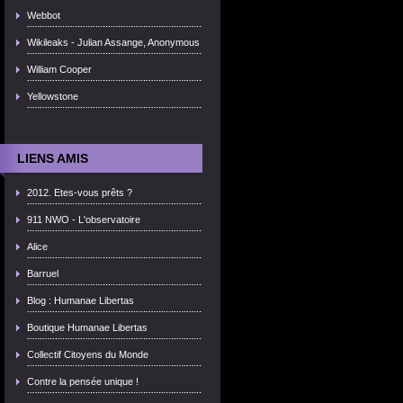
Webbot
Wikileaks - Julian Assange, Anonymous
William Cooper
Yellowstone
LIENS AMIS
2012. Etes-vous prêts ?
911 NWO - L'observatoire
Alice
Barruel
Blog : Humanae Libertas
Boutique Humanae Libertas
Collectif Citoyens du Monde
Contre la pensée unique !