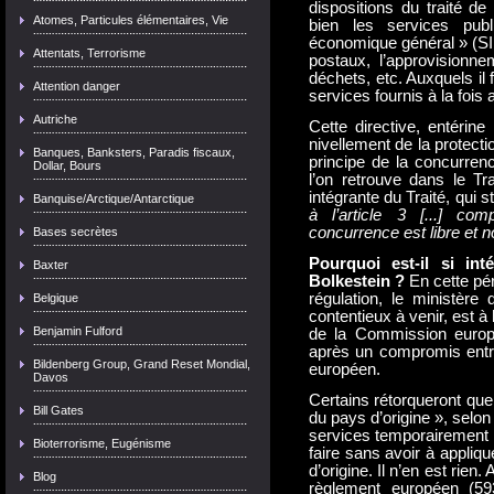
dispositions du traité d
Atomes, Particules élémentaires, Vie
bien les services publ
économique général » (SIE
Attentats, Terrorisme
postaux, l’approvisionnem
déchets, etc. Auxquels il 
Attention danger
services fournis à la foi
Autriche
Cette directive, entérin
nivellement de la protectio
Banques, Banksters, Paradis fiscaux,
principe de la concurren
Dollar, Bours
l’on retrouve dans le Tr
intégrante du Traité, qui st
Banquise/Arctique/Antarctique
à l’article 3 [...] c
concurrence est libre et 
Bases secrètes
Pourquoi est-il si int
Baxter
Bolkestein ?
En cette pér
régulation, le ministère
Belgique
contentieux à venir, est à 
Benjamin Fulford
de la Commission europ
après un compromis entre
Bildenberg Group, Grand Reset Mondial,
européen.
Davos
Certains rétorqueront que 
Bill Gates
du pays d’origine », selon
services temporairement d
Bioterrorisme, Eugénisme
faire sans avoir à appliq
d’origine. Il n’en est rien.
Blog
règlement européen (5