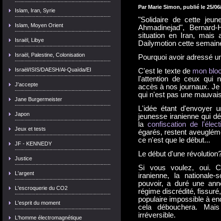
Par Marie Simon, publié le 25/06/
Islam, Iran, Syrie
"Solidaire de cette jeu
Islam, Moyen Orient
Ahmadinejad", Bernard
situation en Iran, mais 
Israël, Libye
Dailymotion cette semaine
Israël, Palestine, Colonisation
Pourquoi avoir adressé u
Israël/ISIS/DAESH/Al-Quaïda/EI
C'est le texte de
mon bloc
l'attention de ceux qui
J'accepte
accès à nos journaux. Je l
qui n'est pas une mauvais
Jane Burgermeister
L'idée étant d'envoyer u
Japon
jeunesse iranienne qui dé
la
confiscation de l'élect
Jeux et tests
égarés, restent aveugléme
ce n'est que le début...
JF - KENNEDY
Le début d'une révolution
Justice
Si vous voulez, oui. C
L'argent
iranienne, la nationale-
pouvoir, a duré une anné
L'escroquerie du CO2
régime discrédité, fissuré,
populaire impossible à endi
L'esprit du moment
cela débouchera. Mais
irréversible.
L'homme électromagnétique