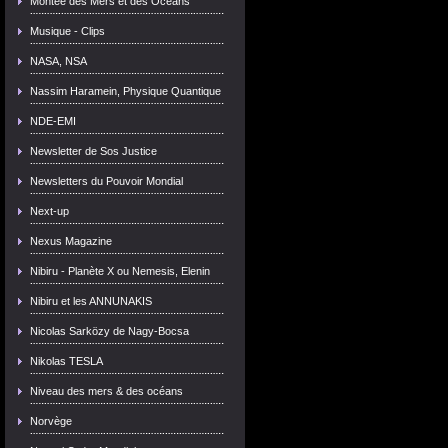
Montée des Mers et des Océans
Musique - Clips
NASA, NSA
Nassim Haramein, Physique Quantique
NDE-EMI
Newsletter de Sos Justice
Newsletters du Pouvoir Mondial
Next-up
Nexus Magazine
Nibiru - Planète X ou Nemesis, Elenin
Nibiru et les ANNUNAKIS
Nicolas Sarközy de Nagy-Bocsa
Nikolas TESLA
Niveau des mers & des océans
Norvège