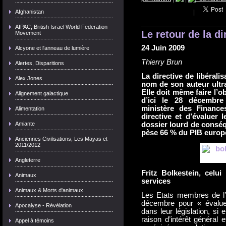
Afghanistan
|
AIPAC, British Israel World Federation
Le retour de la di
Movement
24
Juin
2009
Alcyone et l'anneau de lumière
Thierry Brun
Alertes, Disparitions
La directive de libérali
Alex Jones
nom de son auteur ultral
Elle doit même faire l’o
Alignement galactique
d’ici le 28 décembre
ministère des Finance
Alimentation
directive et d’évaluer l
Amiante
dossier lourd de consé
pèse 66 % du PIB europ
Anciennes Civilisations, Les Mayas et
2011/2012
Angleterre
Fritz Bolkestein, celui 
Animaux
services
Animaux & Morts d'animaux
Les Etats membres de l’
décembre pour « évalue
Apocalyse - Révélation
dans leur législation, si 
raison d’intérêt général e
Appel à témoins