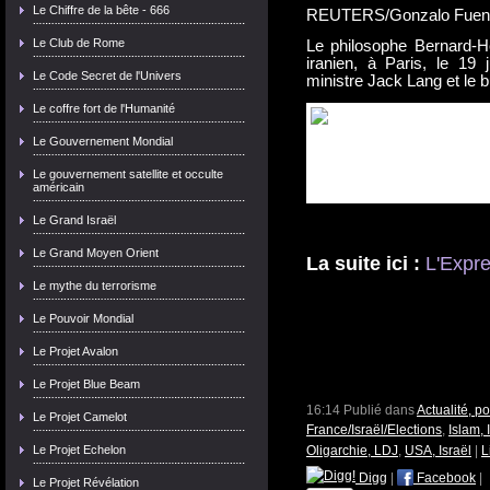
Le Chiffre de la bête - 666
REUTERS/Gonzalo Fuen
Le Club de Rome
Le philosophe Bernard-H
iranien, à Paris, le 19 j
Le Code Secret de l'Univers
ministre Jack Lang et le
Le coffre fort de l'Humanité
Le Gouvernement Mondial
Le gouvernement satellite et occulte
américain
Le Grand Israël
Le Grand Moyen Orient
La suite ici :
L'Expr
Le mythe du terrorisme
Le Pouvoir Mondial
Le Projet Avalon
Le Projet Blue Beam
16:14 Publié dans
Actualité, p
Le Projet Camelot
France/Israël/Elections
,
Islam, 
Le Projet Echelon
Oligarchie, LDJ
,
USA, Israël
|
L
Digg
|
Facebook
|
Le Projet Révélation