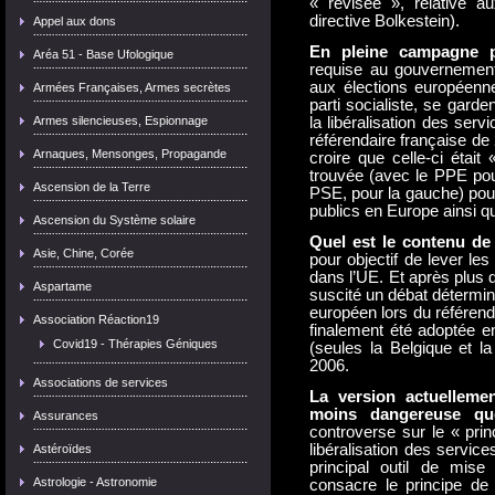
« révisée », relative au
directive Bolkestein).
Appel aux dons
En pleine campagne p
Aréa 51 - Base Ufologique
requise au gouvernement 
aux élections européenne
Armées Françaises, Armes secrètes
parti socialiste, se garde
Armes silencieuses, Espionnage
la libéralisation des ser
référendaire française de
Arnaques, Mensonges, Propagande
croire que celle-ci était
trouvée (avec le PPE pour
Ascension de la Terre
PSE, pour la gauche) pou
publics en Europe ainsi q
Ascension du Système solaire
Quel est le contenu de 
Asie, Chine, Corée
pour objectif de lever les
dans l’UE. Et après plus 
Aspartame
suscité un débat détermina
européen lors du référend
Association Réaction19
finalement été adoptée e
Covid19 - Thérapies Géniques
(seules la Belgique et l
2006.
Associations de services
La version actuelleme
moins dangereuse que 
Assurances
controverse sur le « prin
libéralisation des service
Astéroïdes
principal outil de mis
Astrologie - Astronomie
consacre le principe de 