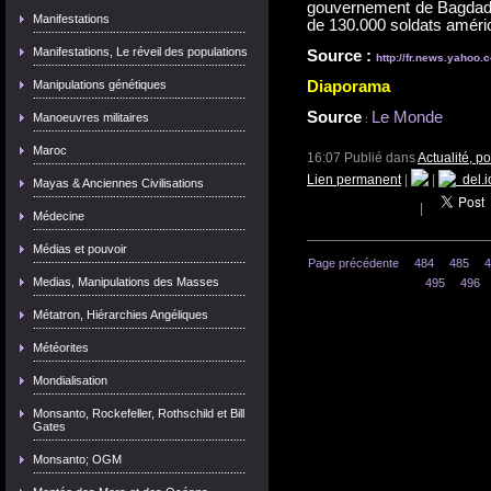
gouvernement de Bagdad d
Manifestations
de 130.000 soldats améric
Manifestations, Le réveil des populations
Source :
http://fr.news.yahoo.
Manipulations génétiques
Diaporama
Source
Le Monde
Manoeuvres militaires
:
Maroc
16:07 Publié dans
Actualité, p
Lien permanent
|
|
del.i
Mayas & Anciennes Civilisations
|
Médecine
Médias et pouvoir
Page précédente
484
485
4
Medias, Manipulations des Masses
495
496
Métatron, Hiérarchies Angéliques
Météorites
Mondialisation
Monsanto, Rockefeller, Rothschild et Bill
Gates
Monsanto; OGM