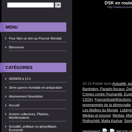
DSK en route 
http://www.youtu
MENU
Pour faire un don au Pouvoir Mondial
Bienvenue
CATÉGORIES
09/09/09 à 13 h
20:10 Publié dans
Actualité, p
3ème guerre mondiale en préparation
Banksters, Paradis fiscaux, Dol
Crimes contre l'humanité, Eu
Abonnement Newsletter
CEDH
,
France/Israël/Elections
programmée de la démocratie
Accueil
Les Maîtres du Monde
,
Lobbyin
Actions collectives, Plaintes,
Médias et pouvoir
,
Medias, Man
Manifestations
Rothschild, Mafia Kazhar
,
Sion
Actualité, politique ou géopolitique,
Economie
permanent
|
|
del.icio.u