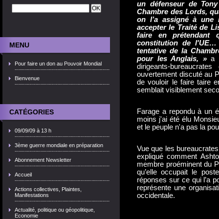
un défenseur de Tony 
Chambre des Lords, qua
on l’a assigné à une l
accepter le Traité de L
faire en prétendant q
constitution de l'UE…
MENU
tentative de la Chamb
pour les Anglais, »
a d
Pour faire un don au Pouvoir Mondial
dirigeants-bureaucrate
ouvertement discuté au 
Bienvenue
de vouloir le faire taire
semblait visiblement sec
Farage a repondu à un él
CATÉGORIES
moins j'ai été élu Monsieu
et le peuple n'a pas la pou
09/09/09 à 13 h
3ème guerre mondiale en préparation
Vue que les bureaucrates d
expliqué comment Ashto
Abonnement Newsletter
membre proéminent du Pa
qu’elle occupait le pos
Accueil
réponses sur ce qui l’a p
représente une organisat
Actions collectives, Plaintes,
occidentale.
Manifestations
Actualité, politique ou géopolitique,
Economie