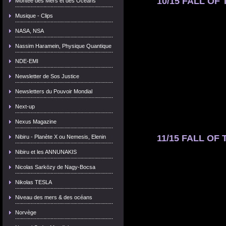
10/15 FALL OF 
Montée des Mers et des Océans
Musique - Clips
NASA, NSA
Nassim Haramein, Physique Quantique
NDE-EMI
Newsletter de Sos Justice
Newsletters du Pouvoir Mondial
Next-up
Nexus Magazine
11/15 FALL OF 
Nibiru - Planète X ou Nemesis, Elenin
Nibiru et les ANNUNAKIS
Nicolas Sarközy de Nagy-Bocsa
Nikolas TESLA
Niveau des mers & des océans
Norvège