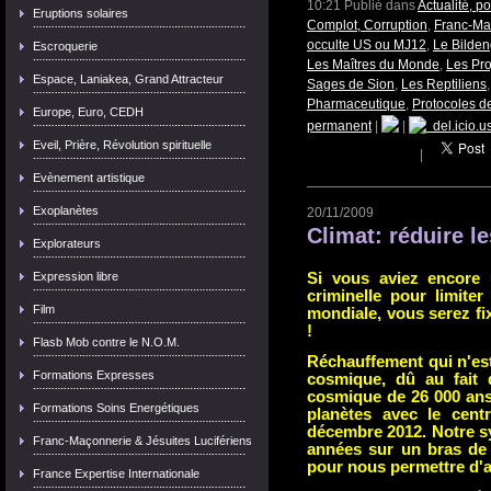
10:21 Publié dans
Actualité, p
Eruptions solaires
Complot, Corruption
,
Franc-Maç
occulte US ou MJ12
,
Le Bilde
Escroquerie
Les Maîtres du Monde
,
Les Pro
Espace, Laniakea, Grand Attracteur
Sages de Sion
,
Les Reptiliens
Pharmaceutique
,
Protocoles d
Europe, Euro, CEDH
permanent
|
|
del.icio.u
Eveil, Prière, Révolution spirituelle
|
Evènement artistique
Exoplanètes
20/11/2009
Climat: réduire l
Explorateurs
Expression libre
Si vous aviez encore
criminelle pour limiter
Film
mondiale, vous serez fix
!
Flasb Mob contre le N.O.M.
Réchauffement qui n'es
Formations Expresses
cosmique, dû au fait 
cosmique de 26 000 ans
Formations Soins Energétiques
planètes avec le cent
décembre 2012. Notre s
Franc-Maçonnerie & Jésuites Lucifériens
années sur un bras de 
pour nous permettre d'a
France Expertise Internationale