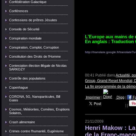
Confédération Galactique
Conférences
Confessions de prêtres Jésuites
Conseils de Sécurité
L'Europe aux mains de 
Conspiration mondiale
En anglais : Traduction
Conspiration, Complot, Corruption
http://translate.google.fr/transla
Constitution des Droits de l'Homme
Contestation élection illégale de Nicolas
SARKOZY
00:41 Publié dans
Actualité, p
Contrôle des populations
Group, Grand Reset Mondial, 
La fin programmée de la démo
Copenhague
CORONA, 5G, Nanoparticules, Bill
Imprimer
|
Digg
|
F
Gates
|
|
Cosmos, Météorites, Comètes, Eruptions
Solaires,
21/11/2009
Crash alimentaire
Henri Makow : La
Crimes contre l'humanité, Eugénisme
de la Franc-maço