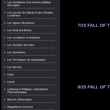
Les révélations d'un homme politique
Norvégien
Les secrets du Vatican & des Jésuites
Lucifériens
Les Signes Mystérieux
7/15 FALL OF T
Les Skull and Bones
Les socialistes et l'euthasie
Les Sociétés Secrètes
Les Sumériens
Les Techniques de manipulation
Les Vaccins
Liban
Livres
8/15 FALL OF T
Lobbying et Politique, Laboratoires
Pharmaceutique
Macron, Mensonges
Magnétisme terrestre