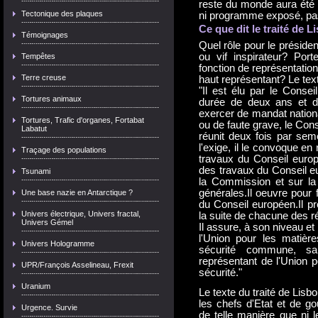
reste du monde aura été 
Tectonique des plaques
ni programme exposé, pas
Ce que dit le traité de 
Témoignages
Quel rôle pour le présid
ou vif inspirateur? Por
Tempêtes
fonction de représentatio
Terre creuse
haut représentant? Le tex
"Il est élu par le Consei
Tortures animaux
durée de deux ans et dem
exercer de mandat nati
Tortures, Trafic d'organes, Fortabat
ou de faute grave, le Cons
Labatut
réunit deux fois par seme
l'exige, il le convoque en
Traçage des populations
travaux du Conseil europé
des travaux du Conseil e
Tsunami
la Commission et sur la
générales.Il oeuvre pour 
Une base nazie en Antarctique ?
du Conseil européen.Il p
Univers électrique, Univers fractal,
la suite de chacune des r
Univers Gémel
Il assure, à son niveau et
l'Union pour les matière
Univers Hologramme
sécurité commune, san
représentant de l'Union po
UPR/François Asselineau, Frexit
sécurité."
Uranium
Le texte du traité de Lisb
les chefs d'Etat et de go
Urgence. Survie
de telle manière que ni 