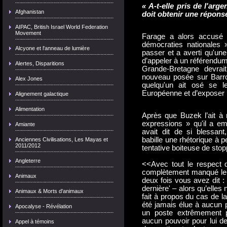
« A-t-elle pris de l'arg
Afghanistan
doit obtenir une réponse
AIPAC, British Israel World Federation
Movement
Farage a alors accusé 
démocraties nationales 
Alcyone et l'anneau de lumière
passer et a averti qu'une
d’appeler à un référendum
Alertes, Disparitions
Grande-Bretagne devrai
nouveau posée sur Barro
Alex Jones
quelqu'un ait osé se le
Européenne et d’exposer leu
Alignement galactique
Alimentation
Après que Buzek l’ait à 
expressions » qu'il a em
Amiante
avait dit de si blessan
babille une rhétorique à 
Anciennes Civilisations, Les Mayas et
2011/2012
tentative boiteuse de stop
Angleterre
<<Avec tout le respect 
complètement manqué le p
Animaux
deux fois vous avez dit :
dernière' – alors qu’elles 
Animaux & Morts d'animaux
fait à propos du cas de la
été jamais élue à aucun p
Apocalyse - Révélation
un poste extrêmement p
aucun pouvoir pour lui 
Appel à témoins