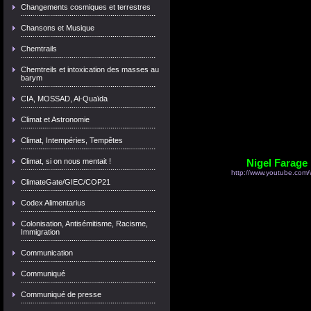
Changements cosmiques et terrestres
Chansons et Musique
Chemtrails
Chemtreils et intoxication des masses au
barym
CIA, MOSSAD, Al-Quaïda
Climat et Astronomie
Climat, Intempéries, Tempêtes
Climat, si on nous mentait !
Nigel Farag
http://www.youtube.co
ClimateGate/GIEC/COP21
Codex Alimentarius
Colonisation, Antisémitisme, Racisme,
Immigration
Communication
Communiqué
Communiqué de presse