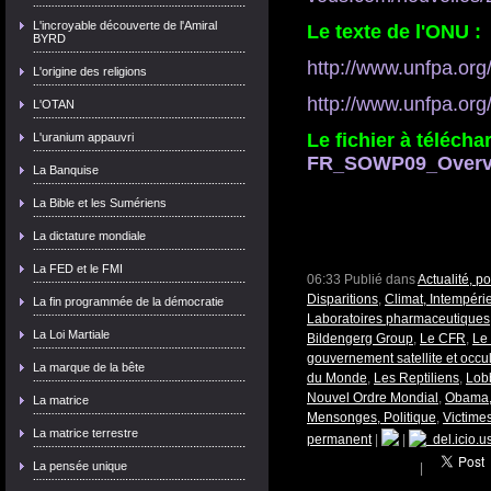
L'incroyable découverte de l'Amiral
Le texte de l'ONU :
BYRD
http://www.unfpa.org
L'origine des religions
http://www.unfpa.or
L'OTAN
Le fichier à télécha
L'uranium appauvri
FR_SOWP09_Overvi
La Banquise
La Bible et les Sumériens
La dictature mondiale
La FED et le FMI
06:33 Publié dans
Actualité, p
Disparitions
,
Climat, Intempéri
La fin programmée de la démocratie
Laboratoires pharmaceutiques
La Loi Martiale
Bildengerg Group
,
Le CFR
,
Le
gouvernement satellite et occu
La marque de la bête
du Monde
,
Les Reptiliens
,
Lobb
Nouvel Ordre Mondial
,
Obama,
La matrice
Mensonges, Politique
,
Victimes
La matrice terrestre
permanent
|
|
del.icio.u
La pensée unique
|