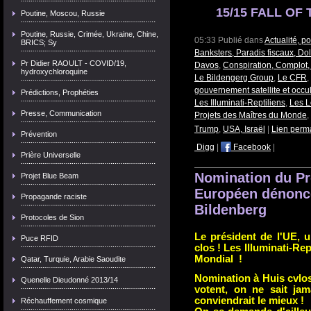
15/15 FALL OF 
Poutine, Moscou, Russie
Poutine, Russie, Crimée, Ukraine, Chine,
05:33 Publié dans
Actualité, p
BRICS; Sy
Banksters, Paradis fiscaux, Dol
Pr Didier RAOULT - COVID/19,
Davos
,
Conspiration, Complot,
hydroxychloroquine
Le Bildengerg Group
,
Le CFR
,
gouvernement satellite et occu
Prédictions, Prophéties
Les Illuminati-Reptiliens
,
Les L
Presse, Communication
Projets des Maîtres du Monde
,
Trump
,
USA, Israël
|
Lien perm
Prévention
Digg
|
Facebook
|
Prière Universelle
Nomination du Pr
Projet Blue Beam
Européen dénonce
Propagande raciste
Bildenberg
Protocoles de Sion
Le président de l'UE, u
Puce RFID
clos ! Les Illuminati-Re
Mondial !
Qatar, Turquie, Arabie Saoudite
Nomination à Huis cvlos,
Quenelle Dieudonné 2013/14
votent, on ne sait jama
conviendrait le mieux !
Réchauffement cosmique