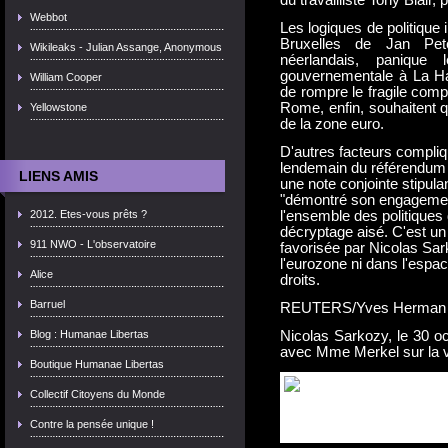
du travailliste Tony Blair, 
Webbot
Les logiques de politique 
Bruxelles de Jan Pet
Wikileaks - Julian Assange, Anonymous
néerlandais, panique 
gouvernementale à La Ha
William Cooper
de rompre le fragile com
Rome, enfin, souhaitent q
Yellowstone
de la zone euro.
D'autres facteurs compliq
lendemain du référendum i
LIENS AMIS
une note conjointe stipula
"démontré son engagement
2012. Etes-vous prêts ?
l'ensemble des politiques d
décryptage aisé. C'est un
911 NWO - L'observatoire
favorisée par Nicolas Sa
l'eurozone ni dans l'espa
Alice
droits.
Barruel
REUTERS/Yves Herman
Blog : Humanae Libertas
Nicolas Sarkozy, le 30 o
avec Mme Merkel sur la v
Boutique Humanae Libertas
Collectif Citoyens du Monde
Contre la pensée unique !