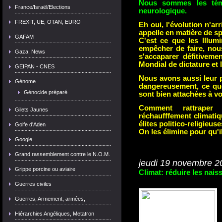
Nous sommes les témoi
France/Israël/Elections
neurologique.
FREXIT, UE, OTAN, EURO
Eh oui, l'évolution n'ar
appelle en matière de spi
GAFAM
C'est ce que les Illumi
empêcher de faire, nous
Gaza, News
s'accaparer défitiveme
Mondial de dictature et 
GEIPAN - CNES
Nous avons aussi leur p
Génome
dangereusement, ce que 
Génocide préparé
sont bien attachées à v
Comment rattraper
Gilets Jaunes
réchaufffement climati
élites politico-religieus
Golfe d'Aden
On les élimine pour qu'i
Google
Grand rassemblement contre le N.O.M.
jeudi 19 novembre 2
Grippe porcine ou aviaire
Climat: réduire les nais
Guerres civiles
Guerres, Armement, armées,
Hiérarchies Angéliques, Metatron