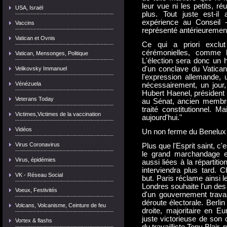
leur vue ni les petits, r
USA, Israël
plus. Tout juste est-il 
expérience au Conseil -
Vaccins
représenté antérieuremen
Vatican et Ovnis
Ce qui a priori exclut
cérémonielles, comme l
Vatican, Mensonges, Politique
L'élection sera donc un h
d'un conclave du Vatican
Velikovsky Immanuel
l'expression allemande, 
Vénézuela
nécessairement, un jour,
Hubert Haenel, président
Veterans Today
au Sénat, ancien membre 
traité constitutionnel
Victimes,Victimes de la vaccination
aujourd'hui."
Vidéos
Un non ferme du Benelux 
Virus Coronavirus
Plus que l'Esprit saint, c
le grand marchandage e
Virus, épidémies
aussi liées à la répartit
interviendra plus tard. 
VK - Réseau Social
but. Paris réclame ainsi 
Londres souhaite l'un des
Voeux, Festivités
d'un gouvernement trava
déroute électorale. Berlin
Volcans, Volcanisme, Ceinture de feu
droite, majoritaire en Eu
juste victorieuse de son 
Vortex & flashs