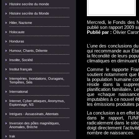
Histoire secrète du monde
Histoire secrète du Monde
Mercredi, le Fonds des N
Hitler, Nazisme
publié son rapport 2009 su
Publié par :
Olivier Caro
Holocaute
Honduras
L'une des conclusions du r
qui recommande aux États
Humour, Chants, Détente
la fécondité de leurs popu
Insolite, Société
climatiques en diminuant
Comme le rapporte Fra
Institut français
soutient notamment que la
Intempéries, Inondations, Ouragans,
la population humaine con
Tempêtes, Séis
réside dans la suppres
planification familiale». 
International
que «chaque naissance
imputables à ce nouvel êt
Internet, Cyber-attaques, Anonymus,
les émissions produites 
Espionnage, NS
La conclusion a en effet l
Intrigues - Assassinats, Attentats
dans le rapport, l'U
radicalement dans le siè
Inversion des pôles magnétiques,
Anomalies, Brèche
doigt directement l'activité
nombre de naissances.
Irak