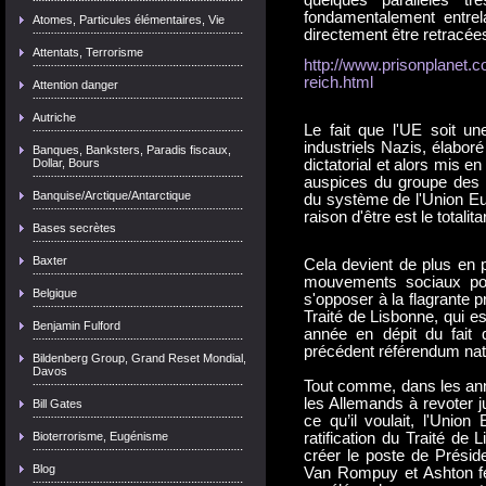
quelques parallèles tr
fondamentalement entrel
Atomes, Particules élémentaires, Vie
directement être retracée
Attentats, Terrorisme
http://www.prisonplanet.c
reich.html
Attention danger
Autriche
Le fait que l'UE soit un
industriels Nazis, élabo
Banques, Banksters, Paradis fiscaux,
Dollar, Bours
dictatorial et alors mis e
auspices du groupe des 
Banquise/Arctique/Antarctique
du système de l'Union Eu
raison d'être est le totalit
Bases secrètes
Baxter
Cela devient de plus en 
mouvements sociaux popu
Belgique
s'opposer à la flagrante p
Traité de Lisbonne, qui es
Benjamin Fulford
année en dépit du fait q
précédent référendum nat
Bildenberg Group, Grand Reset Mondial,
Davos
Tout comme, dans les anné
les Allemands à revoter ju
Bill Gates
ce qu’il voulait, l'Uni
Bioterrorisme, Eugénisme
ratification du Traité de
créer le poste de Préside
Blog
Van Rompuy et Ashton fer