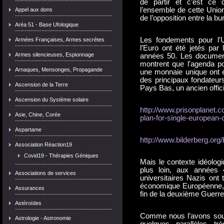
de partir et c’est ce
l’ensemble de cette Union
Appel aux dons
de l’opposition entre la bu
Aréa 51 - Base Ufologique
Les fondements pour l'
Armées Françaises, Armes secrètes
l’Euro ont été jetés par
Armes silencieuses, Espionnage
années 50. Les documents
montrent que l'agenda 
Arnaques, Mensonges, Propagande
une monnaie unique ont é
des principaux fondateur
Ascension de la Terre
Pays Bas, un ancien offic
Ascension du Système solaire
http://www.prisonplanet.c
Asie, Chine, Corée
plan-for-single-european-
Aspartame
http://www.bilderberg.or
Association Réaction19
Covid19 - Thérapies Géniques
Mais le contexte idéolog
plus loin, aux années 
Associations de services
universitaires Nazis ont
économique Européenne, 
Assurances
fin de la deuxième Guerre
Astéroïdes
Comme nous l’avons souli
Astrologie - Astronomie