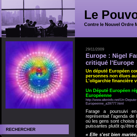
Le Pouvo
Contre le Nouvel Ordre 
29/11/2009
Europe : Nigel F
critiqué l'Europe
Un député Européen cour
personnes non élues au
L'oligarchie financière v
Un Député Européen répr
Européenne
http://www.alterinfo.net/Un-Depute
Europeenne_a39777.html
Farage a poursuivi en 
représentait l'agenda de
où les gens sont choisis p
puissantes plutôt qu'être 
RECHERCHER
« Elle s'est bien mariée