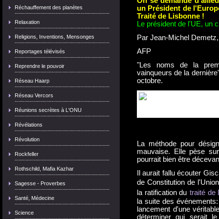
On se demande d'ailleu
Réchauffement des planètes
un Président de l'Europ
Traité de Lisbonne !
Relaxation
Le président de l'UE, un c
Religions, Inventions, Mensonges
Par Jean-Michel Demetz, 
AFP
Reportages télévisés
"Les noms de la prem
Reprendre le pouvoir
vainqueurs de la dernière
octobre.
Réseau Haarp
Réseau Vercors
Réunions secrètes à L'ONU
Révélations
Révolution
La méthode pour désigne
mauvaise. Elle pèse sur 
Rockfeller
pourrait bien être décevan
Rothschild, Mafia Kazhar
Il aurait fallu écouter Gis
de Constitution de l'Uni
Sagesse - Proverbes
la ratification du
traité de
Santé, Médecine
la suite des événements: 
lancement d'une véritable
Science
déterminer qui serait l