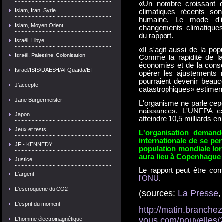
«Un nombre croissant 
Islam, Iran, Syrie
climatiques récents sont
humaine. Le mode d'in
Islam, Moyen Orient
changements climatiques
du rapport.
Israël, Libye
«Il s'agit aussi de la pop
Israël, Palestine, Colonisation
Comme la rapidité de l
économies et de la conso
Israël/ISIS/DAESH/Al-Quaïda/EI
opérer les ajustements 
pourraient devenir beauc
J'accepte
catastrophiques» estiment
Jane Burgermeister
L'organisme ne parle ce
naissances. L'UNFPA es
Japon
atteindre 10,5 milliards e
Jeux et tests
L'organisation deman
internationale de se pen
JF - KENNEDY
population mondiale lor
aura lieu à Copenhague
Justice
Le rapport peut être con
L'argent
l'ONU
.
L'escroquerie du CO2
(sources:
La Presse
L'esprit du moment
http://matin.branchez
vous.com/nouvelles/2
L'homme électromagnétique