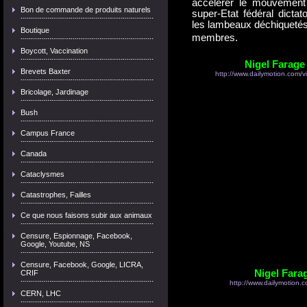
accélérer le mouvement v
Bon de commande de produits naturels
super-Etat fédéral dicta
les lambeaux déchiquetés 
Boutique
membres.
Boycott, Vaccination
Nigel Farage
Brevets Baxter
http://www.dailymotion.com/
Bricolage, Jardinage
Bush
Campus France
Canada
Cataclysmes
Catastrophes, Failles
Ce que nous faisons subir aux animaux
Censure, Espionnage, Facebook,
Google, Youtube, NS
Censure, Facebook, Google, LICRA,
Nigel Farag
CRIF
http://www.dailymotion.c
CERN, LHC