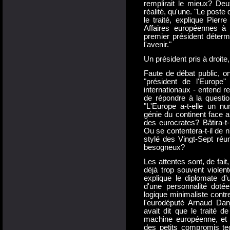
remplirait le mieux? Deux
réalité, qu'une. "Le poste
le traité, explique Pierr
Affaires européennes à 
premier président déterm
l'avenir."
Un président pris à droite
Faute de débat public, o
"président de l'Europe
internationaux - entend r
de répondre à la questio
"L'Europe a-t-elle un nu
génie du continent face a
des eurocrates? Bâtira-t-
Ou se contentera-t-il de n
stylé des Vingt-Sept réun
besogneux?
Les attentes sont, de fait
déjà trop souvent violen
explique le diplomate d'
d'une personnalité dotée
logique minimaliste contr
l'eurodéputé Arnaud Dan
avait dit que le traité d
machine européenne, et 
des petits compromis tec