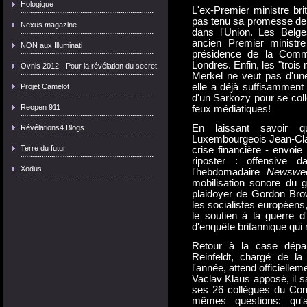
Hologique
L'ex-Premier ministre brit
pas tenu sa promesse de 
Nexus magazine
dans l'Union. Les Belge
ancien Premier ministr
NON aux Illuminati
présidence de la Commi
Londres. Enfin, les "trois
Ovnis 2012 - Pour la révélation du secret
Merkel ne veut pas d'une
elle a déjà suffisamment à
Projet Camelot
d'un Sarkozy pour se colle
Reopen 911
feux médiatiques!
En laissant savoir qu
Révélations4 Blogs
Luxembourgeois Jean-Clau
Terre du futur
crise financière - envoie 
riposter : offensive d
Xodus
l'hebdomadaire
Newswe
mobilisation sonore du 
plaidoyer de Gordon Brow
les socialistes européens, 
le soutien à la guerre d'
d'enquête britannique qui m
Retour à la case dépar
Reinfeldt, chargé de la
l'année, attend officiellem
Vaclav Klaus apposé, il s
ses 26 collègues du Cons
mêmes questions: qu'a