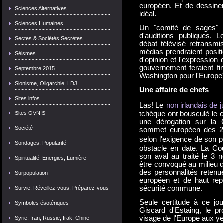
européen. Et de dessine
Sciences Alternatives
idéal.
Sciences Humaines
Un "comité de sages" p
d'auditions publiques. L
Sectes & Sociétés Secrètes
débat télévisé retransmi
médias prendraient positi
Séismes
d'opinion et l'expression
gouvernement feraient fi
Septembre 2015
Washington pour l'Europe
Sionisme, Oligarchie, LDJ
Une affaire de chefs
Sites infos
Las! Le
non irlandais de 
Sites OVNIS
tchèque ont bousculé le ca
une dérogation sur la 
Société
sommet européen des 29
selon l'exigence de son p
Sondages, Popularité
obstacle en date. La Cou
son aval au traité le 3 
Spiritualité, Energies, Lumière
être convoqué au milieu 
des personnalités retenu
Surpopulation
européen et de haut repr
sécurité commune.
Survie, Réveillez-vous, Préparez-vous
Seule certitude à ce jou
Symboles ésotériques
Giscard d'Estaing, le pr
visage de l'Europe aux ye
Syrie, Iran, Russie, Irak, Chine