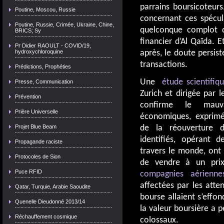
parrains boursicoteur
Poutine, Moscou, Russie
concernant ces spécul
Poutine, Russie, Crimée, Ukraine, Chine,
quelconque complot d’
BRICS; Sy
financier d’Al Qaïda. 
Pr Didier RAOULT - COVID/19,
hydroxychloroquine
après, le doute persis
transactions.
Prédictions, Prophéties
Une
étude scientifiq
Presse, Communication
Zurich et dirigée par 
Prévention
confirme le mauva
Prière Universelle
économiques, exprimé
Projet Blue Beam
de la réouverture 
identifiés, opérant d
Propagande raciste
travers le monde, ont 
Protocoles de Sion
de vendre à un prix 
Puce RFID
compagnies aérienne
affectées par les atten
Qatar, Turquie, Arabie Saoudite
bourse allaient s’effon
Quenelle Dieudonné 2013/14
la valeur boursière a p
Réchauffement cosmique
colossaux.