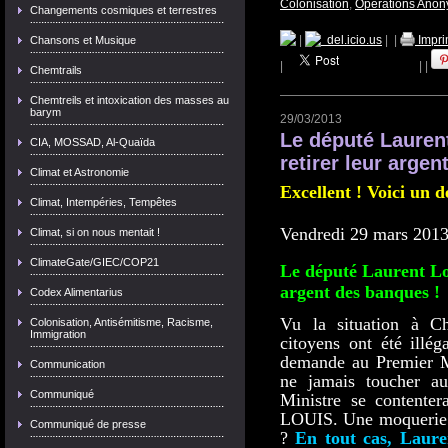
Colonisation
,
Opérations Ano
Changements cosmiques et terrestres
|
del.icio.us
|
|
Impri
Chansons et Musique
|
|
|
Chemtrails
Chemtreils et intoxication des masses au
barym
29/03/2013
Le député Laurent
CIA, MOSSAD, Al-Quaïda
retirer leur arge
Climat et Astronomie
Excellent ! Voici un 
Climat, Intempéries, Tempêtes
Vendredi 29 mars 201
Climat, si on nous mentait !
ClimateGate/GIEC/COP21
Le député Laurent Loui
argent des banques !
Codex Alimentarius
Vu la situation à C
Colonisation, Antisémitisme, Racisme,
Immigration
citoyens ont été ill
demande au Premier M
Communication
ne jamais toucher a
Communiqué
Ministre se contente
LOUIS. Une moquerie p
Communiqué de presse
?
En tout cas, Laure