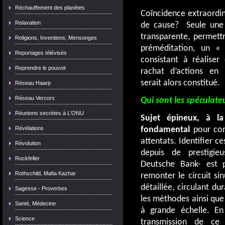
Réchauffement des planètes
Coïncidence extraordin
Relaxation
de cause? Seule une e
transparente, permettr
Religions, Inventions, Mensonges
préméditation, un « d
Reportages télévisés
consistant à réaliser 
Reprendre le pouvoir
rachat d’actions en r
serait alors constitué.
Réseau Haarp
Réseau Vercors
Qui sont les spéculate
Réunions secrètes à L'ONU
Sujet épineux, à la
Révélations
fondamental
pour com
attentats. Identifier c
Révolution
depuis de prestigieus
Rockfeller
Deutsche Bank- est pr
Rothschild, Mafia Kazhar
remonter le circuit si
détaillée, circulant du
Sagesse - Proverbes
les méthodes ainsi que 
Santé, Médecine
à grande échelle. En 
Science
transmission de ce 