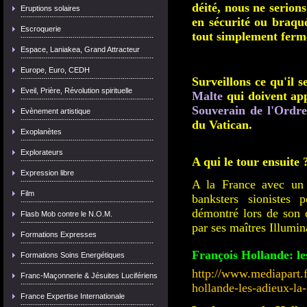
déité, nous ne serions
Eruptions solaires
en sécurité ou braqu
Escroquerie
tout simplement ferm
Espace, Laniakea, Grand Attracteur
Europe, Euro, CEDH
Surveillons ce qu'il s
Eveil, Prière, Révolution spirituelle
Malte
qui doivent ap
Souverain de l'Ordr
Evènement artistique
du Vatican.
Exoplanètes
Explorateurs
A qui le tour ensuite 
Expression libre
A la France avec un 
Film
banksters sionistes p
démontré lors de son d
Flasb Mob contre le N.O.M.
par ses maîtres Illumina
Formations Expresses
François Hollande: le
Formations Soins Energétiques
http://www.mediapart.f
Franc-Maçonnerie & Jésuites Lucifériens
hollande-les-adieux-la
France Expertise Internationale