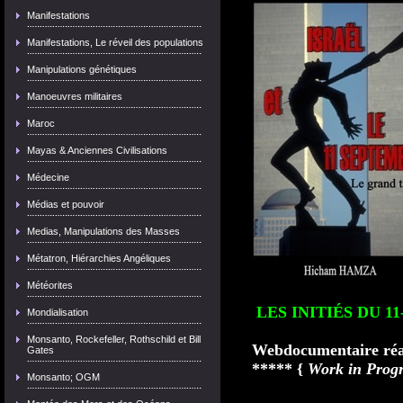
Manifestations
Manifestations, Le réveil des populations
Manipulations génétiques
Manoeuvres militaires
Maroc
Mayas & Anciennes Civilisations
Médecine
Médias et pouvoir
Medias, Manipulations des Masses
Métatron, Hiérarchies Angéliques
Météorites
LES INITIÉS DU 1
Mondialisation
Monsanto, Rockefeller, Rothschild et Bill
Webdocumentaire
ré
Gates
***** {
Work in Progr
Monsanto; OGM