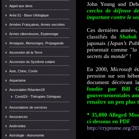
John Young and Deb
Appel aux dons
cercles de défense d
Aréa 51 - Base Ufologique
important contre le s
Armées Françaises, Armes secrètes
Ces dernières années
Armes silencieuses, Espionnage
classifiés du
Shabak
japonais
(Japan’s Publ
Arnaques, Mensonges, Propagande
présentait comme "
la
Ascension de la Terre
secrets du monde
" !
Ascension du Système solaire
En 2000,
Microsoft
ét
Asie, Chine, Corée
pression sur son hébe
Aspartame
document décrivant l
fondée par Bill G
Association Réaction19
gouvernementales amé
Covid19 - Thérapies Géniques
renaître un peu plus 
Associations de services
* 35,000 Alleged Moss
Assurances
ci-dessous en PDF
Astéroïdes
http://cryptome.org/20
Astrologie - Astronomie