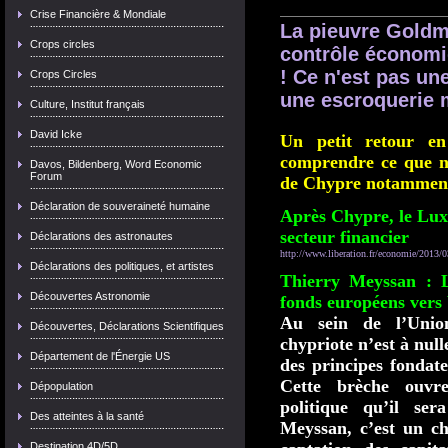
Crise Financière & Mondiale
La pieuvre Goldma
Crops circles
contrôle économi
! Ce n'est pas un
Crops Circles
une escroquerie 
Culture, Institut français
David Icke
Un petit retour e
comprendre ce que no
Davos, Bildenberg, Word Economic
Forum
de Chypre notammen
Déclaration de souveraineté humaine
Après Chypre, le Lu
secteur financier
Déclarations des astronautes
http://www.liberation.fr/economie/2013/0
Déclarations des politiques, et artistes
Thierry Meyssan : L’
Découvertes Astronomie
fonds européens vers 
Au sein de l’Union
Découvertes, Déclarations Scientifiques
chypriote n’est à null
Département de l'Énergie US
des principes fondate
Cette brèche ouvr
Dépopulation
politique qu’il ser
Des atteintes à la santé
Meyssan, c’est un ch
Destination 4D/5D