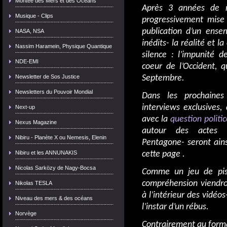
Montée des Mers et des Océans
Après 3 années de r
Musique - Clips
progressivement mise 
publication d’un ense
NASA, NSA
inédits- la réalité et
Nassim Haramein, Physique Quantique
silence : l’impunité d
NDE-EMI
coeur de l’Occident, q
Newsletter de Sos Justice
Septembre.
Newsletters du Pouvoir Mondial
Dans les prochaines 
interviews exclusives
Next-up
avec la
question politi
Nexus Magazine
autour des actes
Nibiru - Planète X ou Nemesis, Elenin
Pentagone- seront ains
Nibiru et les ANNUNAKIS
cette page .
Nicolas Sarközy de Nagy-Bocsa
Comme un jeu de pis
compréhension viendron
Nikolas TESLA
à l’intérieur des vidéos
Niveau des mers & des océans
l’instar d’un rébus.
Norvège
Contrairement au format