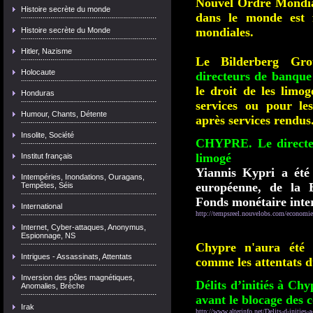
Nouvel Ordre Mondial
Histoire secrète du monde
dans le monde est f
mondiales.
Histoire secrète du Monde
Hitler, Nazisme
Le Bilderberg Gro
Holocaute
directeurs de banque 
le droit de les limog
Honduras
services ou pour le
Humour, Chants, Détente
après services rendus
Insolite, Société
CHYPRE. Le directeu
limogé
Institut français
Yiannis Kypri a été 
Intempéries, Inondations, Ouragans,
européenne, de la 
Tempêtes, Séis
Fonds monétaire inter
International
http://tempsreel.nouvelobs.com/econom
Internet, Cyber-attaques, Anonymus,
Espionnage, NS
Chypre n'aura été q
Intrigues - Assassinats, Attentats
comme les attentats 
Inversion des pôles magnétiques,
Délits d’initiés à Chy
Anomalies, Brèche
avant le blocage des 
Irak
http://www.alterinfo.net/Delits-d-inities-