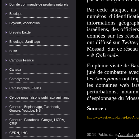
Bon de commande de produits naturels
Par cette attaque, ils
Boutique
numéros d’identificat
informations géograph
Boycott, Vaccination
israéliens, des officier
Brevets Baxter
données sur les réseau
ont diffusé sur
Twitter,
Bricolage, Jardinage
Mossad. Sur ce réseau 
Bush
« # OpIsrael»
.
Campus France
En pleine visite de Ba
Canada
juré de combattre avec 
les
Anonymous
ont frap
Cataclysmes
les domaines web isr
Catastrophes, Failles
perturbations, notamm
d’espionnage du Moss
Ce que nous faisons subir aux animaux
Censure, Espionnage, Facebook,
Source :
Google, Youtube, NS
http://www.reflexiondz.net/Les-Ano
Censure, Facebook, Google, LICRA,
CRIF
CERN, LHC
00:19 Publié dans
Actualité, p