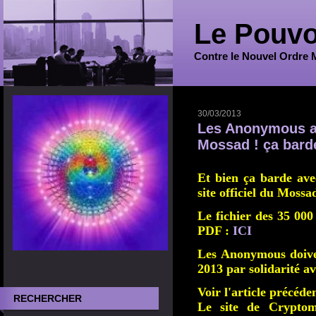
Le Pouvo
Contre le Nouvel Ordre 
30/03/2013
Les Anonymous att
Mossad ! ça bard
Et bien ça barde ave
site officiel du Mossa
Le fichier des 35 000
PDF :
ICI
Les Anonymous doivent
2013 par solidarité av
Voir l'article précéde
RECHERCHER
Le site de Crypto