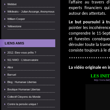
l’affaire au travers 
Webbot
experts financiers qui
Wikileaks - Julian Assange, Anonymous
autour des attentats.
William Cooper
Le but poursuivi à t
Yellowstone
pointer les incohérence
comprendre le 11-Sept
et funestes conséquen
LIENS AMIS
dérouler toute la trame
consiste toujours à le 
2012. Etes-vous prêts ?
******************
911 NWO - L'observatoire
La vidéo originale en in
Alice
Barruel
LES INI
http://www.dail
Blog : Humanae Libertas
Boutique Humanae Libertas
Collectif Citoyens du Monde
Contre la pensée unique !