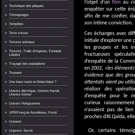
l’objet d’un
film
au ci
Tectonique des plaques
enquêter sur cette én
Témoignages
afin de me confier, d
son intime conviction.
Tempêtes
Ces échanges avec dif
Terre creuse
initiale d’explorer une p
Tortures animaux
les groupes et les in
Tortures, Trafic d'organes, Fortabat
fructueuses spécula
Labatut
d’enquête de la Commi
Traçage des populations
en 2002,
«les éléments 
Tsunami
évidence que des group
attentats aient pu util
Une base nazie en Antarctique ?
réaliser des opérat
Univers électrique, Univers fractal,
Univers Gémel
d’enquête pour le m
curieux raisonnement
Univers Hologramme
n’avaient pas de lien
UPR/François Asselineau, Frexit
proches d’Al Qaïda, ell
Uranium
Or, certains témoig
Urgence. Survie