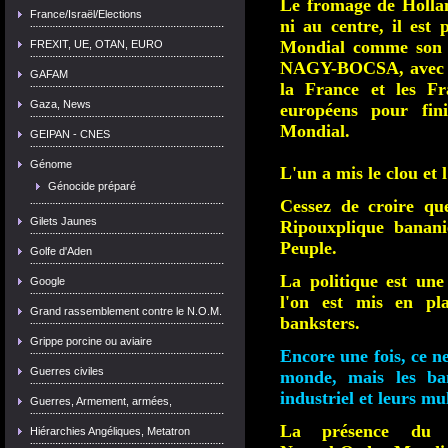
Le fromage de Holland
France/Israël/Elections
ni au centre, il es
Mondial comme son 
FREXIT, UE, OTAN, EURO
NAGY-BOCSA, avec po
GAFAM
la France et les Fr
Gaza, News
européens pour fin
Mondial.
GEIPAN - CNES
Génome
L'un a mis le clou et l
Génocide préparé
Cessez de croire qu
Gilets Jaunes
Ripouxplique banani
Peuple.
Golfe d'Aden
La politique est une 
Google
l'on est mis en pla
Grand rassemblement contre le N.O.M.
banksters.
Grippe porcine ou aviaire
Encore une fois, ce ne
Guerres civiles
monde, mais les ban
industriel et leurs mu
Guerres, Armement, armées,
La présence du 
Hiérarchies Angéliques, Metatron