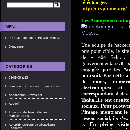
télécharger.
http://cryptome.org/
Les Anonymous attaque
MENU
Pour faire un don au Pouvoir Mondial
Une équipe de hacker
Bienvenue
pris pour cible, le s
de « 404 Sektor. »
gouvernementaux.
Il 
CATÉGORIES
engagée par les An
poursuit. Par cette at
09/09/09 à 13 h
de noms, numéros 
3ème guerre mondiale en préparation
électroniques et 
correspondant à des po
Abonnement Newsletter
Tsahal.Ils ont ensuit
Accueil
sociaux. Pour prouver 
l’image montrant le
Actions collectives, Plaintes,
Manifestations
réseau social, ils s’
». En pleine visi
Actualité, politique ou géopolitique,
Economie