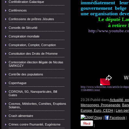
immédiatement leur
Confédération Galactique
gouvernement belge 
Conférences
une organisation deve
Le député Lau
Confessions de prêtres Jésuites
à retirer
Conseils de Sécurité
http://www.youtube.c
Conspiration mondiale
Conspiration, Complot, Corruption
Constitution des Droits de l'Homme
Contestation élection illégale de Nicolas
SARKOZY
Contrôle des populations
Copenhague
http://www.wikistrike.com/article-le-depute
116648803.html
CORONA, 5G, Nanoparticules, Bill
Gates
23:28 Publié dans
Actualité, p
Cosmos, Météorites, Comètes, Eruptions
Mensonges, Propagande
,
Banq
Solaires,
Europe, Euro, CEDH
|
Lien pe
Crash alimentaire
Digg
|
Facebook
|
Crimes contre l'humanité, Eugénisme
|