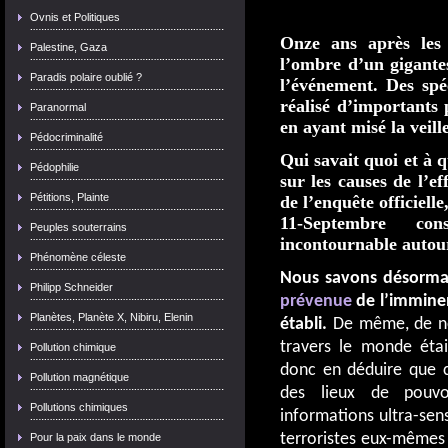
Ovnis et Politiques
Onze ans après les
Palestine, Gaza
l’ombre d’un gigantes
Paradis polaire oublié ?
l’événement. Des spé
réalisé d’importants p
Paranormal
en ayant misé la veill
Pédocriminalité
Qui savait quoi et à
Pédophilie
sur les causes de l’e
Pétitions, Plainte
de l’enquête officielle
11-Septembre co
Peuples souterrains
incontournable autour
Phénomène céleste
Nous savons désormais
Philipp Schneider
prévenue
de l’imminenc
Planètes, Planète X, Nibiru, Elenin
établi.
De même, de no
travers le monde éta
Pollution chimique
donc en déduire que c
Pollution magnétique
des lieux de pouvo
Pollutions chimiques
informations ultra-sensi
terroristes eux-mêmes a
Pour la paix dans le monde