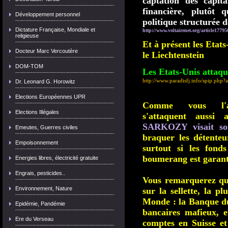
captation des capit
financière, plutôt 
Développement personnel
politique structurée d
Dictature Française, Mondiale et
http://www.voltairenet.org/article17795
religieuse
Et à présent les Etats
Docteur Marc Vercoutère
le Liechtenstein
DOM-TOM
Les Etats-Unis attaque
http://www.paradisfj.info/spip.php?
Dr. Leonard G. Horowitz
Elections Européennes UPR
Comme vous l'a
Elections Illégales
s'attaquent aussi 
SARKOZY visait soi
Emeutes, Guerres civiles
braquer les détenteu
Empoisonnement
surtout si les fond
boumerang est garant
Energies libres, électricité gratuite
Engrais, pesticides..
Vous remarquerez que
Environnement, Nature
sur la sellette, la p
Monde : la Banque d
Epidémie, Pandémie
bancaires mafieux, e
Ere du Verseau
comptes en Suisse e