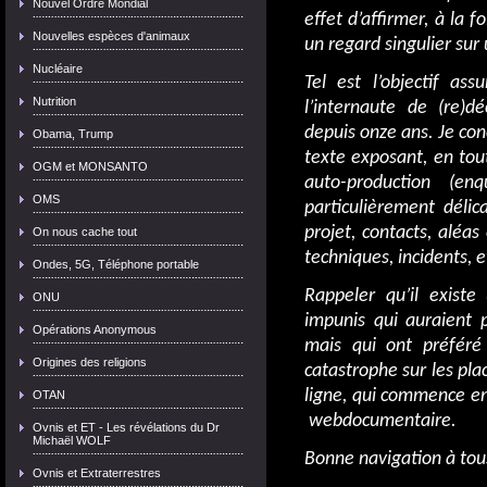
Nouvel Ordre Mondial
effet d’affirmer, à la f
Nouvelles espèces d'animaux
un regard singulier sur
Nucléaire
Tel est l’objectif as
Nutrition
l’internaute de (re)d
depuis onze ans. Je con
Obama, Trump
texte exposant, en tout
OGM et MONSANTO
auto-production (en
OMS
particulièrement déli
projet, contacts, aléa
On nous cache tout
techniques, incidents, e
Ondes, 5G, Téléphone portable
Rappeler qu’il existe
ONU
impunis qui auraient 
Opérations Anonymous
mais qui ont préféré
Origines des religions
catastrophe sur les plac
ligne, qui commence e
OTAN
webdocumentaire.
Ovnis et ET - Les révélations du Dr
Michaël WOLF
Bonne navigation à tous
Ovnis et Extraterrestres