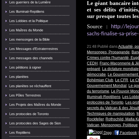
Le géant bancaire int
Les guerriers de la Lumière
et ses délits d’initi
Les Illuminati-Reptiliens
sur presque toutes le
Les Lobbies et la Politique
Source :
http://lejo
Les Maîtres du Monde
sachs-finalise-sa-pris
Les mensonges de la Bible
21:48 Publié dans
Actualité, p
Les Messages d'Extraterrestres
Mensonges, Propagande
,
Banq
Crimes contre l'humanité, Eu
Les messages des channels
CEDH
,
Franc-Maçonnerie & Jés
Les pétitions à signer
préparé
,
La dictature mondiale
démocratie
,
Le Gouvernement 
Les planètes
Bohémian Club
,
Le CFR
,
Le Ch
Gouvernement Mondial
,
Le gou
Les planètes se réchauffent
du terrorisme
,
Le Pouvoir Mond
Les Pôles Terrestres
Illuminati-Reptiliens
,
Les Lobbie
protocoles de Toronto
,
Les pro
Les Projets des Maîtres du Monde
secrets du Vatican & des Jésui
Techniques de manipulation
,
M
Les protocoles de Toronto
Rockfeller
,
Rothschild, Mafia K
Les protocoles des Sages de Sion
Vatican, Mensonges, Politique
Les Reptiliens
|
Digg
|
Facebook