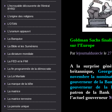
L'incroyable découverte de l'Amiral
BYRD
L'origine des religions
L'OTAN
L'uranium appauvri
La Banquise
Goldman Sachs finali
sur l’Europe
La Bible et les Sumériens
Par
lejournaldusiecle
le
27
La dictature mondiale
La FED et le FMI
A la surprise génér
La fin programmée de la démocratie
britannique,
Georg
novembre la nominat
La Loi Martiale
gouverneur de la Ban
La marque de la bête
gouverneur de la B
La matrice
patron de la Bank 
l’actuel gouverneur
M
La matrice terrestre
La pensée unique