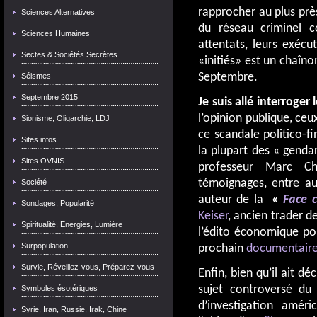
rapprocher au plus prè
Sciences Alternatives
du réseau criminel c
Sciences Humaines
attentats, leurs exécu
Sectes & Sociétés Secrètes
«initiés» est un chaîn
Septembre.
Séismes
Septembre 2015
Je suis allé interroger
l’opinion publique, ceu
Sionisme, Oligarchie, LDJ
ce scandale politico-fi
Sites infos
la plupart des « genda
Sites OVNIS
professeur Marc Che
témoignages, entre aut
Société
auteur de la
«
Face 
Sondages, Popularité
Keiser
, ancien trader d
Spiritualité, Energies, Lumière
l’édito économique pou
Surpopulation
prochain
documentair
Survie, Réveillez-vous, Préparez-vous
Enfin, bien qu’il ait d
sujet controversé du 
Symboles ésotériques
d’investigation améri
Syrie, Iran, Russie, Irak, Chine