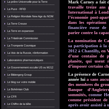
Mark Carney a fait d
La prière Universelle pour la Terre
travaille treize an
La Puce - RFID
International à Lond
La Religion Mondiale New Age du NOM
l’économie post-apar
dans les opérations
La Terre Creuse
financière russe de
La Terre en expansion
parier contre la capa
La Trilatérale Commission
La nomination de Car
sa participation à l
La Tromperie Cosmique
2012 à Chantilly
,
en V
La Voix de la Russie, réinformation
d’une centaine de p
Laboratoires pharmaceutiques
planète, qui usent 
d’imposer certains c
Le Gouvernement occulte US ou MJ12
La présence de Carney
Le Bildengerg Group
année lui
a sans aucu
Le blog sur votre mobile
des membres du group
Banque d’Anglete
Le Bohémian Club
sommités,
c
omme He
Le CFR
comme président de 
Le Chiffre de la bête
après avoir assisté à