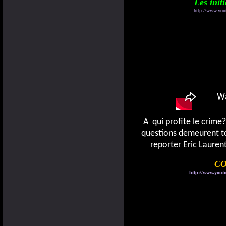
Les init
http://www.you
A qui profite le crime?
questions demeurent t
reporter Eric Laurent
C
http://www.yout