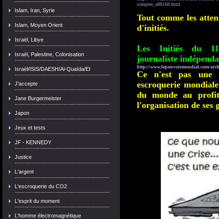
comptes_a88168.html
Islam, Iran, Syrie
Tout comme les attent
Islam, Moyen Orient
d'initiés.
Israël, Libye
Les Initiés du 1
Israël, Palestine, Colonisation
journaliste indépenda
http://www.lepouvoirmondial.com/archiv
Israël/ISIS/DAESH/Al-Quaïda/EI
Ce n'est pas une c
escroquerie mondiale 
J'accepte
du monde au profi
Jane Burgermeister
l'organisation de ses 
Japon
Jeux et tests
JF - KENNEDY
Justice
L'argent
L'escroquerie du CO2
L'esprit du moment
L'homme électromagnétique