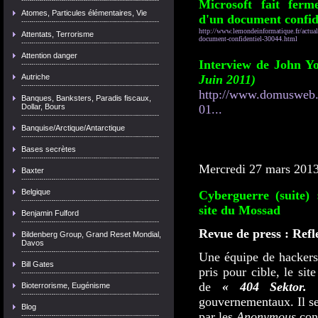
Microsoft fait ferm
Atomes, Particules élémentaires, Vie
d'un document confid
http://www.lemondeinformatique.fr/actuali
Attentats, Terrorisme
document-confidentiel-30044.html
Attention danger
Interview de John Y
Autriche
Juin 2011)
http://www.domusweb.i
Banques, Banksters, Paradis fiscaux,
Dollar, Bours
01...
Banquise/Arctique/Antarctique
Bases secrètes
Mercredi 27 mars 201
Baxter
Belgique
Cyberguerre (suite)
site du Mossad
Benjamin Fulford
Revue de press : Refl
Bildenberg Group, Grand Reset Mondial,
Davos
Une équipe de hacker
Bill Gates
pris pour cible, le s
de
« 404 Sektor. 
Bioterrorisme, Eugénisme
gouvernementaux. Il s
Blog
par les
Anonymous
cont