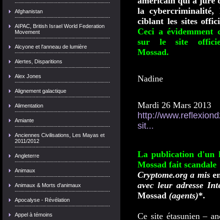
américain qui a juré 
la cybercriminalité
Afghanistan
ciblant les sites offi
AIPAC, British Israel World Federation
Ceci a évidemment c
Movement
sur le site offic
Alcyone et l'anneau de lumière
Mossa
Alertes, Disparitions
Alex Jones
Nadine
Alignement galactique
Mardi 26 Mars 2013
Alimentation
http://www.reflexion
Amiante
sit...
Anciennes Civilisations, Les Mayas et
2011/2012
La publication d'un 
Angleterre
Mossad fait scandale
Animaux
Cryptome.org a mis
en
avec leur adresse Int
Animaux & Morts d'animaux
Mossad
(agents)
*.
Apocalyse - Révélation
Ce site étasunien – a
Appel à témoins