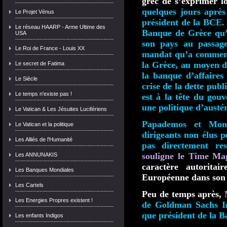
grec de s’exprimer 
quelques jours après
Le Projet Vénus
président de la BCE.
Le réseau HAARP - Arme Ultime des
Banque de Grèce qu’i
USA
son pays au passage
Le Roi de France - Louis XX
mandat qu’a commenc
la Grèce, au moyen d
Le secret de Fatima
la banque d’affaire
Le Siècle
crise de la dette pub
Le temps n'existe pas !
est à la tête du gou
une politique d’austér
Le Vatican & Les Jésuites Lucifériens
Papademos et Mon
Le Vatican et la politique
dirigeants non élus p
Les Alliés de l'Humanité
pas directement re
souligne le Time Ma
Les ANNUNAKIS
caractère autoritai
Les Banques Mondiales
Européenne dans son
Les Cartels
Peu de temps après,
Les Energies Propres existent !
de Goldman Sachs In
que président de la 
Les enfants Indigos