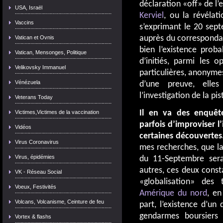
déclaration «off» de l’
USA, Israël
Kerviel
, ou la révéla
Vaccins
s’exprimant le 20 sep
auprès du corresponda
Vatican et Ovnis
bien l’existence prob
Vatican, Mensonges, Politique
d’initiés, parmi les o
Velikovsky Immanuel
particulières, anonymes
Vénézuela
d’une preuve, elle
l’investigation de la pi
Veterans Today
Il en va des enquêt
Victimes,Victimes de la vaccination
parfois d’improviser l’
Vidéos
certaines découvertes
Virus Coronavirus
mes recherches, que la
Virus, épidémies
du 11-Septembre serai
autres, ces deux const
VK - Réseau Social
«globalisation» des 
Voeux, Festivités
Amérique du nord
, e
Volcans, Volcanisme, Ceinture de feu
part, l’existence d’un
gendarmes boursiers 
Vortex & flashs