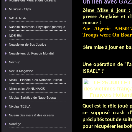
Un lien avec GAZ
Montée des Mers et des Océans
2ème Mise à jour :
Musique - Clips
presse Anglaise et 
NASA, NSA
cousue !
Nassim Haramein, Physique Quantique
Air Algerie AH501
Troops were On Boar
NDE-EMI
Newsletter de Sos Justice
1ère mise à jour en bas 
Newsletters du Pouvoir Mondial
Next-up
Une o
pération de "l'
ISRAEL" ?
Nexus Magazine
Nibiru - Planète X ou Nemesis, Elenin
Nibiru et les ANNUNAKIS
Nicolas Sarközy de Nagy-Bocsa
Quel est le rôle joué 
Nikolas TESLA
ce supposé crash d'
Niveau des mers & des océans
précipités tout de sui
Norvège
pour récupérer les boît