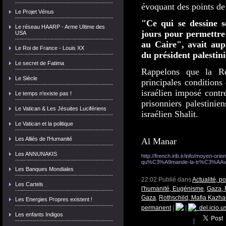
évoquant des points de 
Le Projet Vénus
"Ce qui se dessine s
Le réseau HAARP - Arme Ultime des
jours pour permettre 
USA
au Caire", avait au
Le Roi de France - Louis XX
du président palest
Le secret de Fatima
Rappelons que la Ré
Le Siècle
principales conditions
israélien imposé contr
Le temps n'existe pas !
prisonniers palestinie
Le Vatican & Les Jésuites Lucifériens
israélien Shalit.
Le Vatican et la politique
Les Alliés de l'Humanité
Al Manar
Les ANNUNAKIS
http://french.irib.ir/info/moyen-o
qu%C3%A9mande-la-tr%C3%AA
Les Banques Mondiales
22:02 Publié dans
Actualité, p
Les Cartels
l'humanité, Eugénisme
,
Gaza,
Gaza
,
Rothschild, Mafia Kazha
Les Energies Propres existent !
permanent
|
|
del.icio.u
Les enfants Indigos
|