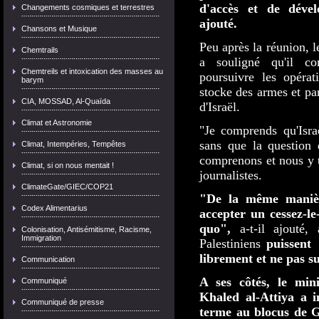
d'accès et de dével
Changements cosmiques et terrestres
ajouté.
Chansons et Musique
Peu après la réunion, l
Chemtrails
a souligné qu'il co
Chemtreils et intoxication des masses au
poursuivre les opéra
barym
stocke des armes et par
CIA, MOSSAD, Al-Quaïda
d'Israël.
Climat et Astronomie
"Je comprends qu'Isra
sans que la question 
Climat, Intempéries, Tempêtes
comprenons et nous y t
Climat, si on nous mentait !
journalistes.
ClimateGate/GIEC/COP21
"De la même manière
Codex Alimentarius
accepter un cessez-le-
quo",
a-t-il ajouté,
Colonisation, Antisémitisme, Racisme,
Immigration
Palestiniens
puissent 
librement et ne pas su
Communication
A ses côtés, le mini
Communiqué
Khaled al-Attiya a i
Communiqué de presse
terme au blocus de G