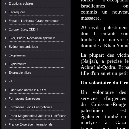
Eruptions solaires
israéliennes on
commis un nouvea
Escroquerie
massacre.
Espace, Laniakea, Grand Attracteur
20 civils palestiniens
Europe, Euro, CEDH
dont 11 enfants, son
Eveil, Prière, Révolution spirituelle
tombés en martyre su
domicile à Khan Younè
Evènement artistique
La plupart des victi
Exoplanètes
(Najjar), a précisé l
Explorateurs
Achraf al-Qodra. Et pa
fille d'un an et un peti
Expression libre
Film
Un volontaire du Cro
Flasb Mob contre le N.O.M.
Un volontaire des
services d'urgences
Formations Expresses
du Croissant-Rouge
Formations Soins Energétiques
palestinien est
également tombé en
Franc-Maçonnerie & Jésuites Lucifériens
martyre à Gaza
France Expertise Internationale
tandis que trois