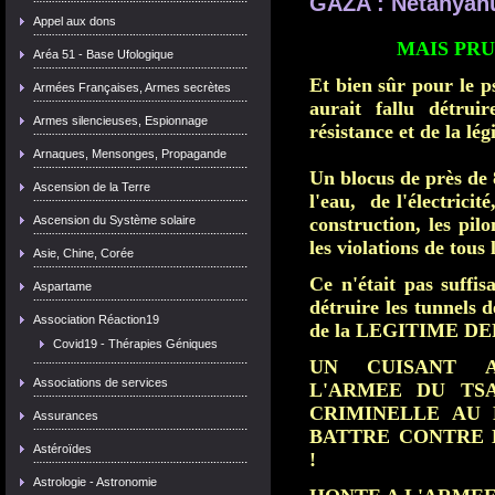
GAZA : Netanyahu
Appel aux dons
MAIS PR
Aréa 51 - Base Ufologique
Et bien sûr pour le 
Armées Françaises, Armes secrètes
aurait fallu détrui
Armes silencieuses, Espionnage
résistance et de la lé
Arnaques, Mensonges, Propagande
Un blocus de près de 
Ascension de la Terre
l'eau, de l'électrici
Ascension du Système solaire
construction, les pilo
les violations de tous 
Asie, Chine, Corée
Ce n'était pas suffis
Aspartame
détruire les tunnel
Association Réaction19
de la LEGITIME DE
Covid19 - Thérapies Géniques
UN CUISANT
Associations de services
L'ARMEE DU TSAHA
CRIMINELLE AU 
Assurances
BATTRE CONTRE 
Astéroïdes
!
Astrologie - Astronomie