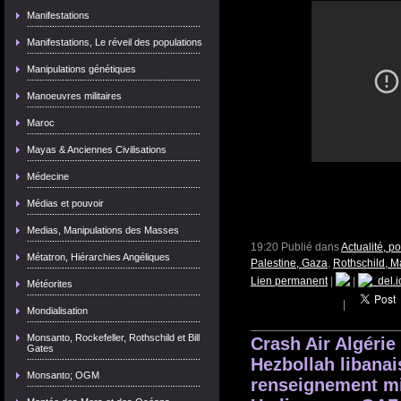
Manifestations
Manifestations, Le réveil des populations
Manipulations génétiques
Manoeuvres militaires
Maroc
Mayas & Anciennes Civilisations
Médecine
Médias et pouvoir
Medias, Manipulations des Masses
19:20 Publié dans
Actualité, p
Métatron, Hiérarchies Angéliques
Palestine, Gaza
,
Rothschild, M
Lien permanent
|
|
del.i
Météorites
|
Mondialisation
Monsanto, Rockefeller, Rothschild et Bill
Crash Air Algérie
Gates
Hezbollah libanais
Monsanto; OGM
renseignement mil