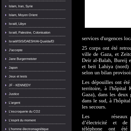
Islam, Iran, Syrie
Islam, Moyen Orient
Israël, Libye
Israël, Palestine, Colonisation
services d'urgences lo
Israël/ISIS/DAESH/Al-Quaïda/EI
25 corps ont été retro
J'accepte
ville de Gaza, et Zei
Jane Burgermeister
Deir al-Balah, Bureij 
et beit Lahiya (nord)
Japon
selon un bilan proviso
Jeux et tests
Les dépouilles ont été
JF - KENNEDY
territoire, à l'hôpit
Gaza), dans les deux 
Justice
dans le sud, à l'hôpit
L'argent
les secours.
L'escroquerie du CO2
Les réseaux
L'esprit du moment
d’électricité et de
téléphone ont été
L'homme électromagnétique