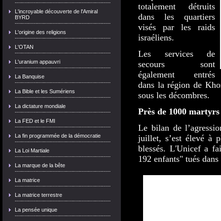
totalement détruits
L'incroyable découverte de l'Amiral
dans les quartiers
BYRD
visés par les raids
L'origine des religions
israéliens.
L'OTAN
Les services de
L'uranium appauvri
secours sont
également entrés
La Banquise
dans la région de Kho
La Bible et les Sumériens
sous les décombres.
La dictature mondiale
Près de 1000 martyrs
La FED et le FMI
Le bilan de l’agressio
La fin programmée de la démocratie
juillet, s’est élevé à
blessés. L'Unicef a fa
La Loi Martiale
192 enfants" tués dans
La marque de la bête
La matrice
La matrice terrestre
La pensée unique