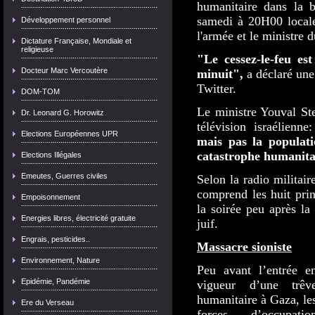
humanitaire dans la 
samedi à 20H00 loca
Développement personnel
l'armée et le ministre
Dictature Française, Mondiale et
religieuse
"Le cessez-le-feu es
Docteur Marc Vercoutère
minuit",
a déclaré une
Twitter.
DOM-TOM
Le ministre Youval Ste
Dr. Leonard G. Horowitz
télévision israélienn
Elections Européennes UPR
mais pas la populatio
catastrophe humanita
Elections Illégales
Emeutes, Guerres civiles
Selon la radio militaire
comprend les huit prin
Empoisonnement
la soirée peu après la
Energies libres, électricité gratuite
juif.
Engrais, pesticides..
Massacre sioniste
Environnement, Nature
Peu avant l’entrée e
Epidémie, Pandémie
vigueur d’une trêv
humanitaire à Gaza, le
Ere du Verseau
forces d’occupatio