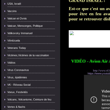
GRAND ISRAEL !
USA, Israël
Est-ce que c'est un a
Vaccins
pour être en feu av
pour se retrouver dis
Vatican et Ovnis
Vatican, Mensonges, Politique
Velikovsky Immanuel
Vénézuela
Veterans Today
Victimes,Victimes de la vaccination
VIDÉO - Avion Air A
Vidéos
Virus Coronavirus
http://www.rtl.f
https://www.yout
Virus, épidémies
VK - Réseau Social
Voeux, Festivités
Volcans, Volcanisme, Ceinture de feu
Vortex & flashs