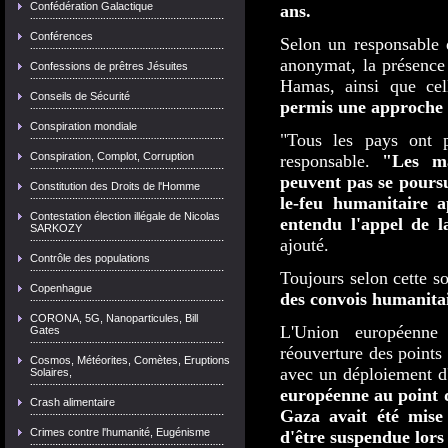
Confédération Galactique
ans.
Conférences
Selon un responsable 
anonymat, la présence
Confessions de prêtres Jésuites
Hamas, ainsi que cell
Conseils de Sécurité
permis une approche é
Conspiration mondiale
"Tous les pays ont p
Conspiration, Complot, Corruption
responsable.
"Les ma
peuvent pas se pours
Constitution des Droits de l'Homme
le-feu humanitaire 
Contestation élection illégale de Nicolas
entendu l'appel de l
SARKOZY
ajouté.
Contrôle des populations
Toujours selon cette s
Copenhague
des convois humanita
CORONA, 5G, Nanoparticules, Bill
L'Union européenne 
Gates
réouverture des points
Cosmos, Météorites, Comètes, Eruptions
avec un déploiement d
Solaires,
européenne au point d
Crash alimentaire
Gaza avait été mise
Crimes contre l'humanité, Eugénisme
d'être suspendue lors