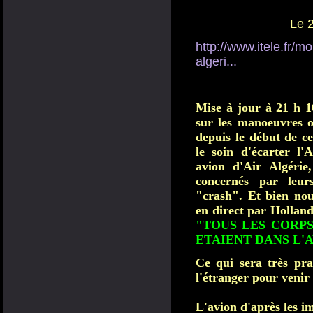
L'épave du vol d'Ai
Le 
http://www.itele.fr/m
algeri...
Mise à jour à 21 h 1
sur les manoeuvres o
depuis le début de ce
le soin d'écarter l'A
avion d'Air Algérie
concernés par leurs
"crash". Et bien nou
en direct par Hollan
"TOUS LES CORPS
ETAIENT DANS L'A
Ce qui sera très pra
l'étranger pour venir
L'avion d'après les i