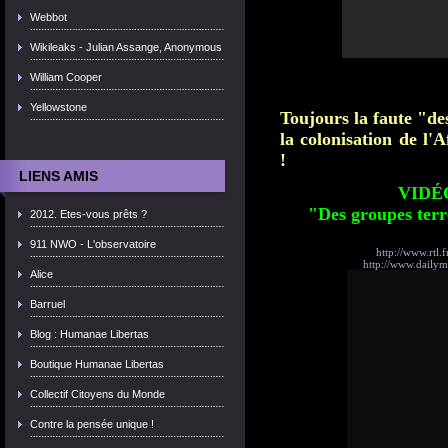
Webbot
Wikileaks - Julian Assange, Anonymous
William Cooper
Yellowstone
Toujours la faute "de
la colonisation de l'
!
LIENS AMIS
VIDÉO 
"Des groupes terr
2012. Etes-vous prêts ?
911 NWO - L'observatoire
http://www.rtl.f
http://www.dailym
Alice
Barruel
Blog : Humanae Libertas
Boutique Humanae Libertas
Collectif Citoyens du Monde
Contre la pensée unique !