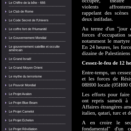
occupée, théâtre
Le Chiffre de la bête - 666
violents affronteme
Le Club de Rome
rappelant des scènes
deux intifadas.
Le Code Secret de l'Univers
Au terme d'un "jour d
Le coffre fort de l'Humanité
forces d’occupation s
Le Gouvernement Mondial
notamment le martyre 
En 24 heures, les forc
Le gouvernement satellite et occulte
américain
dizaine de Palestiniens
Le Grand Israël
Cessez-le-feu de 12 h
Le Grand Moyen Orient
Entre-temps, un cessez
Le mythe du terrorisme
et les forces de Rési
08H00 locale (05H00 
Le Pouvoir Mondial
Les efforts pour faire
Le Projet Avalon
ont repris samedi à 
Le Projet Blue Beam
Affaires étrangères amé
Le Projet Camelot
italien, qatari, turc et
Le Projet Echelon
A en croire le secr
fondamental" d'un ce
Le Projet Révélation