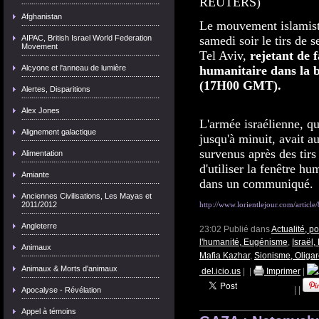
REUTERS)
Afghanistan
Le mouvement islamist
AIPAC, British Israel World Federation
samedi soir le tirs de s
Movement
Tel Aviv,
rejetant de 
Alcyone et l'anneau de lumière
humanitaire dans la 
(17H00 GMT).
Alertes, Disparitions
Alex Jones
L'armée israélienne, qu
Alignement galactique
jusqu'à minuit, avait a
survenus après des tirs 
Alimentation
d'utiliser la fenêtre h
Amiante
dans un communiqué.
Anciennes Civilisations, Les Mayas et
2011/2012
http://www.lorientlejour.com/article
Angleterre
23:02 Publié dans
Actualité, p
l'humanité, Eugénisme
,
Israël,
Animaux
Mafia Kazhar
,
Sionisme, Oligar
Animaux & Morts d'animaux
del.icio.us
|
|
Imprimer
|
|
|
Apocalyse - Révélation
Appel à témoins