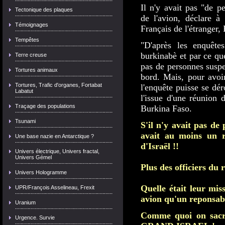
Il n'y avait pas "de p
Tectonique des plaques
de l'avion, déclare à
Témoignages
Français de l'étranger, 
Tempêtes
"D'après les enquête
burkinabè et par ce que
Terre creuse
pas de personnes suspe
Tortures animaux
bord. Mais, pour avoir
Tortures, Trafic d'organes, Fortabat
l'enquête puisse se dér
Labatut
l'issue d'une réunion 
Traçage des populations
Burkina Faso.
Tsunami
S'il n'y avait pas de 
avait au moins un r
Une base nazie en Antarctique ?
d'Israël !!
Univers électrique, Univers fractal,
Univers Gémel
Plus des officiers du 
Univers Hologramme
Quelle était leur mi
UPR/François Asselineau, Frexit
avion qu'un reponsab
Uranium
Comme quoi on sacri
Urgence. Survie