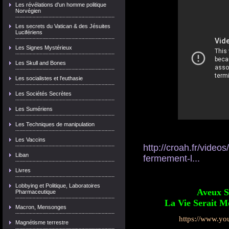
Les révélations d'un homme politique
Norvégien
Les secrets du Vatican & des Jésuites
Lucifériens
Les Signes Mystérieux
Les Skull and Bones
Les socialistes et l'euthasie
Les Sociétés Secrètes
Les Sumériens
Les Techniques de manipulation
Les Vaccins
http://croah.fr/video
Liban
fermement-l...
Livres
Lobbying et Politique, Laboratoires
Aveux S
Pharmaceutique
La Vie Serait Me
Macron, Mensonges
https://www.y
Magnétisme terrestre