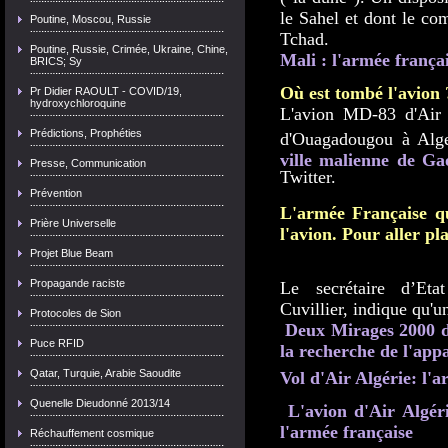
le Sahel et dont le c
Poutine, Moscou, Russie
Tchad.
Poutine, Russie, Crimée, Ukraine, Chine,
Mali : l'armée frança
BRICS; Sy
Où est tombé l'avion 
Pr Didier RAOULT - COVID/19,
hydroxychloroquine
L'avion MD-83 d'Air 
Prédictions, Prophéties
d'Ouagadougou à Alge
ville malienne de Gao
Presse, Communication
Twitter.
Prévention
L'armée Française qu
Prière Universelle
l'avion.
Pour aller pl
Projet Blue Beam
Propagande raciste
Le secrétaire d’Eta
Cuvillier, indique qu'
Protocoles de Sion
Deux Mirages 2000 de
Puce RFID
la recherche de l'appa
Qatar, Turquie, Arabie Saoudite
Vol d'Air Algérie: l'a
Quenelle Dieudonné 2013/14
L'avion d'Air Algér
l'armée française
Réchauffement cosmique