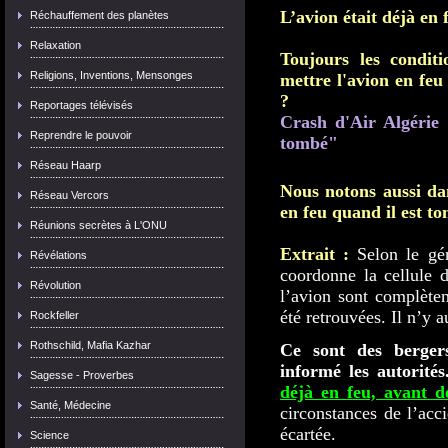
L’avion était déjà en 
Réchauffement des planètes
Relaxation
Toujours les condit
Religions, Inventions, Mensonges
mettre l'avion en feu
?
Reportages télévisés
Crash d'Air Algérie 
Reprendre le pouvoir
tombé"
Réseau Haarp
Nous notons aussi dans
Réseau Vercors
en feu quand il est to
Réunions secrètes à L'ONU
Extrait :
Selon le gé
Révélations
coordonne la cellule d
Révolution
l’avion sont complètem
été retrouvées. Il n’y a
Rockfeller
Rothschild, Mafia Kazhar
Ce sont des berger
informé les autorités
Sagesse - Proverbes
déjà en feu, avant de
Santé, Médecine
circonstances de l’acci
écartée.
Science