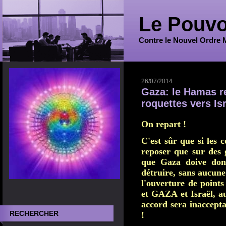
Le Pouvo
Contre le Nouvel Ordre 
26/07/2014
Gaza: le Hamas r
roquettes vers Isr
On repart !
C'est sûr que si les c
reposer que sur des g
que Gaza doive donn
détruire, sans aucune
l'ouverture de point
et GAZA et Israël, au
accord sera inaccepta
RECHERCHER
!