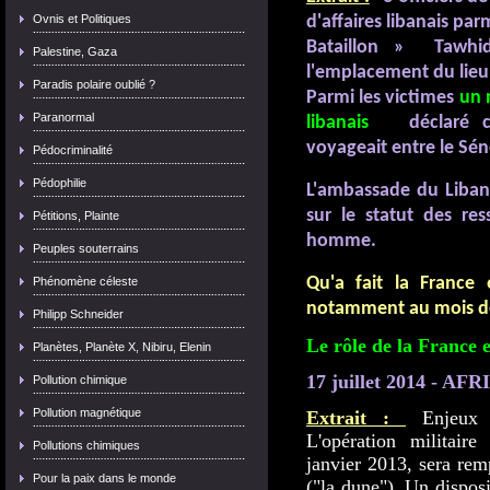
Ovnis et Politiques
Bataillon ‮ «‬ Tawhid et Jihad ‮« ‬ stationné près de
Palestine, Gaza
l'emplacement du lieu 
Paradis polaire oublié ?
Parmi les victimes
un mem
Paranormal
déclaré c
Pédocriminalité
Pédophilie
L'ambassade du Liban
sur le statut des ress
Pétitions, Plainte
homme.
Peuples souterrains
Qu'a fait la France
Phénomène céleste
notamment au mois de 
Philipp Schneider
Le rôle de la France 
Planètes, Planète X, Nibiru, Elenin
17 juillet 2014 - A
Pollution chimique
Pollution magnétique
Extrait :
Enjeux 
L'opération militair
Pollutions chimiques
janvier 2013, sera rem
Pour la paix dans le monde
("la dune"). Un disposit