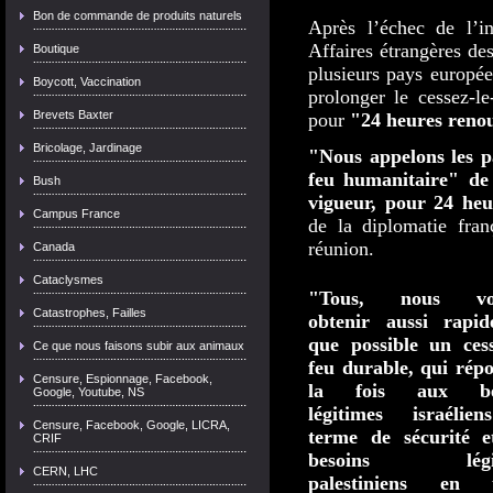
Bon de commande de produits naturels
Après l’échec de l’in
Affaires étrangères de
Boutique
plusieurs pays europée
Boycott, Vaccination
prolonger le cessez-l
Brevets Baxter
pour
"24 heures renou
Bricolage, Jardinage
"Nous appelons les pa
feu humanitaire" de
Bush
vigueur, pour 24 heu
Campus France
de la diplomatie fran
réunion.
Canada
Cataclysmes
"Tous, nous vou
Catastrophes, Failles
obtenir aussi rapid
que possible un cess
Ce que nous faisons subir aux animaux
feu durable, qui rép
Censure, Espionnage, Facebook,
la fois aux bes
Google, Youtube, NS
légitimes israélie
Censure, Facebook, Google, LICRA,
terme de sécurité e
CRIF
besoins légit
CERN, LHC
palestiniens en 