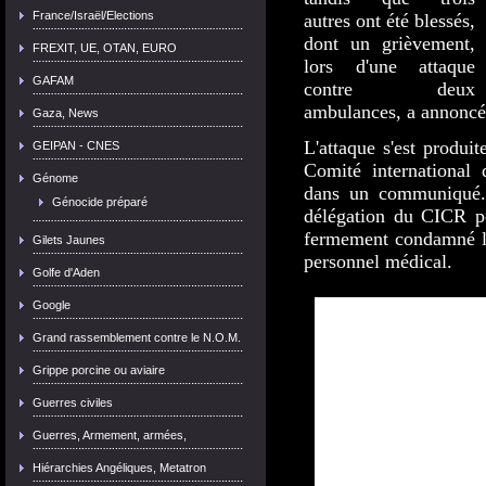
France/Israël/Elections
autres ont été blessés,
dont un grièvement,
FREXIT, UE, OTAN, EURO
lors d'une attaque
GAFAM
contre deux
ambulances, a annoncé 
Gaza, News
L'attaque s'est produi
GEIPAN - CNES
Comité internationa
Génome
dans un communiqué. 
Génocide préparé
délégation du CICR pou
fermement condamné le
Gilets Jaunes
personnel médical.
Golfe d'Aden
Google
Grand rassemblement contre le N.O.M.
Grippe porcine ou aviaire
Guerres civiles
Guerres, Armement, armées,
Hiérarchies Angéliques, Metatron