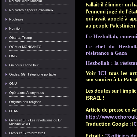
Nouvel Ordre Mondial
Fallait-il éliminer un
Nouvelles espèces d'animaux
l'ennemi jugé de l'état
qui avait appelé à ap
Nucléaire
au peuple Palestinien 
Nutrition
Le Hezbollah, ennemi 
Obama, Trump
Le chef du Hezboll
OGM et MONSANTO
résistance à Gaza
OMS
Hezbollah : la résist
On nous cache tout
Voir
ICI
tous les ar
Ondes, 5G, Téléphone portable
son soutien à la Pales
ONU
Les doutes sur l'impli
Opérations Anonymous
ISRAEL !
Origines des religions
Article de presse en Ar
OTAN
http://www.echorouko
Ovnis et ET - Les révélations du Dr
Traduction Google :
I
C
Michaël WOLF
Ovnis et Extraterrestres
Extrait :
"3 officiers 