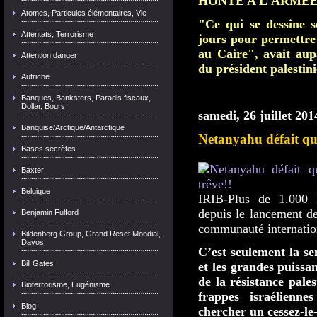
HONTE A L'ARMEE
Atomes, Particules élémentaires, Vie
"Ce qui se dessine s
Attentats, Terrorisme
jours pour permettre 
au Caire", avait au
Attention danger
du président palest
Autriche
Banques, Banksters, Paradis fiscaux,
Dollar, Bours
samedi, 26 juillet 201
Banquise/Arctique/Antarctique
Netanyahu défait qu
Bases secrètes
Baxter
Belgique
IRIB-Plus de 1.000 
depuis le lancement
de
Benjamin Fulford
communauté internatio
Bildenberg Group, Grand Reset Mondial,
Davos
C’est seulement la se
Bill Gates
et les grandes puissa
de la résistance pale
Bioterrorisme, Eugénisme
frappes israélien
Blog
chercher un cessez-le-