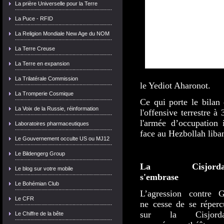
La prière Universelle pour la Terre
La Puce - RFID
La Religion Mondiale New Age du NOM
La Terre Creuse
La Terre en expansion
La Trilatérale Commission
le Yediot Aharonot.
La Tromperie Cosmique
Ce qui porte le bilan 
La Voix de la Russie, réinformation
l'offensive terrestre à 
l'armée d’occupation 
Laboratoires pharmaceutiques
face au Hezbollah liban
Le Gouvernement occulte US ou MJ12
Le Bildengerg Group
La Cisjordan
Le blog sur votre mobile
s'embrase
Le Bohémian Club
L’agression contre 
Le CFR
ne cesse de se réperc
sur la Cisjorda
Le Chiffre de la bête