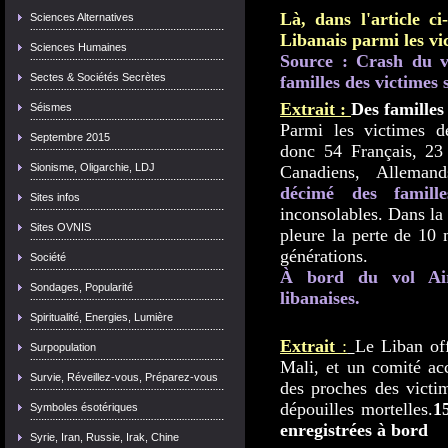
Là, dans l'article c
Sciences Alternatives
Libanais parmi les vi
Sciences Humaines
Source : Crash du vo
Sectes & Sociétés Secrètes
familles des victimes
Extrait :
Des familles
Séismes
Parmi les victimes de
Septembre 2015
donc 54 Français, 23
Sionisme, Oligarchie, LDJ
Canadiens, Allemand
décimé des famille
Sites infos
inconsolables. Dans la
Sites OVNIS
pleure la perte de 10
générations.
Société
À bord du vol Air
Sondages, Popularité
libanaises.
Spiritualité, Energies, Lumière
Extrait
:
Le Liban off
Surpopulation
Mali, et un comité a
Survie, Réveillez-vous, Préparez-vous
des proches des victim
dépouilles mortelles.
1
Symboles ésotériques
enregistrées à bord
Syrie, Iran, Russie, Irak, Chine