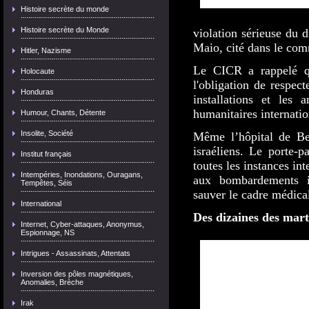
Histoire secrète du monde
Histoire secrète du Monde
violation sérieuse du d
Maio, cité dans le co
Hitler, Nazisme
Le CICR a rappelé que
Holocaute
l'obligation de respect
Honduras
installations et les
humanitaires internatio
Humour, Chants, Détente
Insolite, Société
Même l’hôpital de Be
israéliens. Le porte-p
Institut français
toutes les instances in
Intempéries, Inondations, Ouragans,
aux bombardements is
Tempêtes, Séis
sauver le cadre médical
International
Des dizaines des mart
Internet, Cyber-attaques, Anonymus,
Espionnage, NS
Intrigues - Assassinats, Attentats
Inversion des pôles magnétiques,
Anomalies, Brèche
Irak