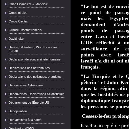
Crise Financière & Mondiale
"Le but est de rouvr
ce point de passa
Crops circles
mais les Egyptie
Crops Circles
demandent d'autr
points de passag
Culture, Institut français
entre Gaza et Israë
David Icke
L'UE réfléchit à u
Davos, Bildenberg, Word Economic
surveillance de c
Forum
points avec Israë
Déclaration de souveraineté humaine
Israël n'a dit ni oui 
français.
Déclarations des astronautes
"La Turquie et le Q
Déclarations des politiques, et artistes
pèlerin" et John Ke
Découvertes Astronomie
dans la région, afi
que les hostilités ne
Découvertes, Déclarations Scientifiques
diplomatique français
Département de l'Énergie US
les pressions se poursu
Dépopulation
Cessez-le-feu prolon
Des atteintes à la santé
Israël a accepté de pro
Destination 4D/5D