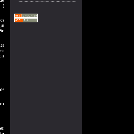
 de
.
(
les
qui
ête
er
les
on
profondément engagé" avec la
er
du