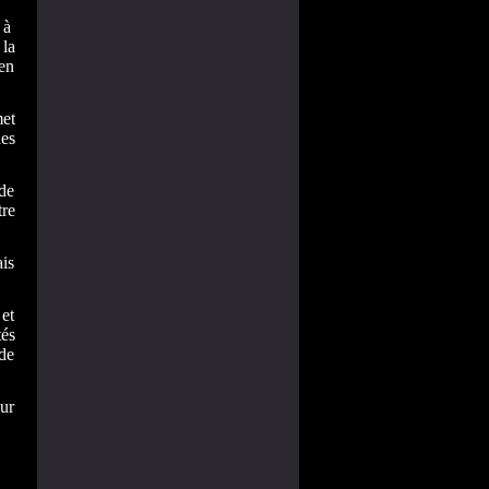
e à
la
en
et
des
de
re
ais
 et
és
 de
our