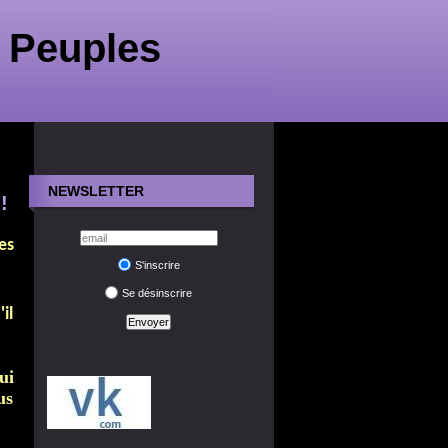
 Peuples
NEWSLETTER
!
es
S'inscrire
Se désinscrire
il
ui
us