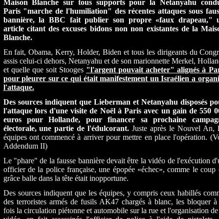
Maison Blanche sur tous supports pour la Netanyahu condu
Paris "marche de l'humiliation" des récentes attaques sous faus
bannière, la BBC fait publier son propre «faux drapeau," 
article citant des excuses bidons non non existantes de la Mais
Blanche.
En fait, Obama, Kerry, Holder, Biden et tous les dirigeants du Cong
assis celui-ci dehors, Netanyahu et de son marionnette Merkel, Holla
et quelle que soit Stooges
"l'argent pouvait acheter" alignés à Par
pour pleurer sur ce qui était manifestement un Israélien a organi
l'attaque.
Des sources indiquent que Lieberman et Netanyahu disposés po
l'attaque lors d'une visite de Noël à Paris avec un gain de 550 0
euros pour Hollande, pour financer sa prochaine campag
électorale, une partie de l'édulcorant.
Juste après le Nouvel An, 
équipes ont commencé à arriver pour mettre en place l'opération.
(V
Addendum II)
Le "phare" de la fausse bannière devait être la vidéo de l'exécution d
officier de la police française, une épopée «échec», comme le coup
grâce balle dans la tête était inopportune.
Des sources indiquent que les équipes, y compris ceux habillés co
des terroristes armés de fusils AK47 chargés à blanc, les bloquer à
fois la circulation piétonne et automobile sur la rue et l'organisation de