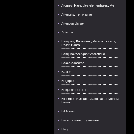
Atomes, Particules élémentaires, Vie
Attentats, Terrorisme
Attention danger
Autriche
Banques, Banksters, Paradis fiscaux,
Dollar, Bours
Banquise/Arctique/Antarctique
Bases secrètes
Baxter
Belgique
Benjamin Fulford
Bildenberg Group, Grand Reset Mondial,
Davos
Bill Gates
Bioterrorisme, Eugénisme
Blog