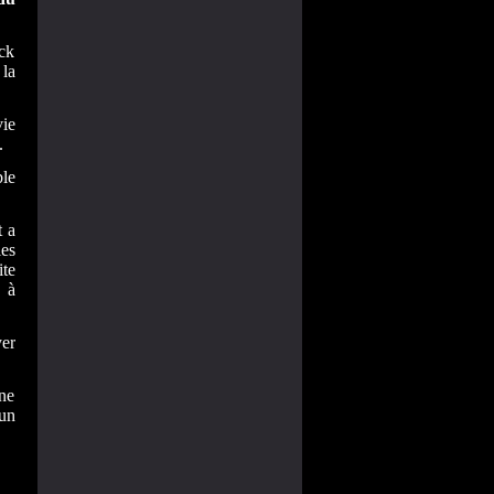
ack
la
vie
.
le
t a
les
te
s à
yer
ine
 un