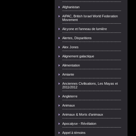
Afghanistan
AIPAC, British Israel World Federation
Movement
Alcyone et l'anneau de lumière
Alertes, Disparitions
Alex Jones
Alignement galactique
Alimentation
Amiante
Anciennes Civilisations, Les Mayas et
2011/2012
Angleterre
Animaux
Animaux & Morts d'animaux
Apocalyse - Révélation
Appel à témoins