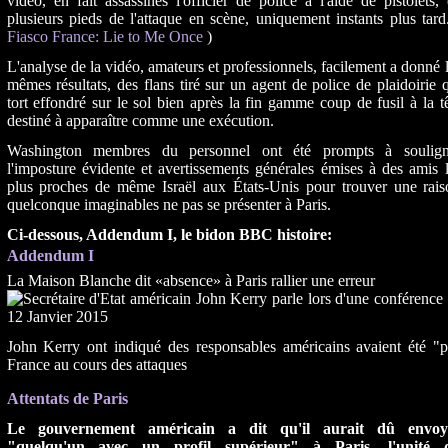
vidéo, en fait assassinés l'officier de police à l'aide de pistolets,
plusieurs pieds de l'attaque en scène, uniquement instants plus tard
Fiasco France: Lie to Me Once
)
L'analyse de la vidéo, amateurs et professionnels, facilement a donné 
mêmes résultats, des flans tiré sur un agent de police de plaidoirie 
tort effondré sur le sol bien après la fin gamme coup de fusil à la t
destiné à apparaître comme une exécution.
Washington membres du personnel ont été prompts à soulign
l'imposture évidente et avertissements générales émises à des amis 
plus proches de même Israël aux États-Unis pour trouver une rais
quelconque imaginables ne pas se présenter à Paris.
Ci-dessous, Addendum I, le bidon BBC histoire:
Addendum I
La Maison Blanche dit «absence» à Paris rallier une erreur
John Kerry ont indiqué des responsables américains avaient été "
France au cours des attaques
Attentats de Paris
Le gouvernement américain a dit qu'il aurait dû envoy
"quelqu'un avec un profil supérieur" à Paris, l'unité 