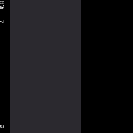
nce
lié
est
sus