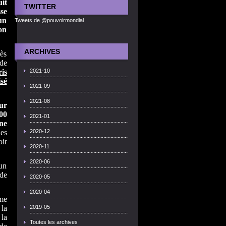
it
TWITTER
se
un
Tweets de @pouvoirmondial
on
ARCHIVES
rès
nde
is
2021-10
sé
2021-09
2021-08
ur
00
2021-01
ne
les
2020-12
oir
2020-11
2020-06
'un
 de
2020-05
2020-04
mme
 la
2019-05
 la
Toutes les archives