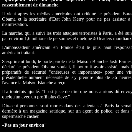
rassemblement de dimanche.
Il vient après les médias américains ont critiqué le président Bar
Obama et la secrétaire d'Etat John Kerry pour ne pas assister à 
manifestation.
La marche, qui a suivi les trois attaques terroristes à Paris, a été sui
par environ 1,6 millions de personnes et quelque 40 leaders mondiaux
L'ambassadeur américain en France était le plus haut responsab
américain traitant.
S'exprimant lundi, le porte-parole de la Maison Blanche Josh Earnes
déclaré le président Obama voulait, il pourrait avoir assisté, mais 
préparatifs de sécurité "onéreuses et importantes» pour une visi
présidentielle auraient nécessité de s'y prendre plus de 36 heure
l'avance la Maison Blanche a reçu.
Il a toutefois ajouté: "Il est juste de dire que nous aurions dû envo
quelqu'un avec un profil plus élevé."
Dix-sept personnes sont mortes dans des attentats à Paris la sema
dernière à un magazine satirique, sur un agent de police, et dans
supermarché casher.
«Pas un jour environ"