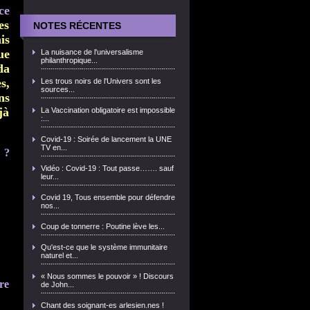
ce
es
NOTES RÉCENTES
is
ue
La nuisance de l'universalisme
philanthropique...
da
s,
Les trous noirs de l'Univers sont les
sources...
ns
jà
La Vaccination obligatoire est impossible
:...
Covid-19 : Soirée de lancement la UNE
TV en...
 ?
Vidéo : Covid-19 : Tout passe……. sauf
leur...
Covid 19, Tous ensemble pour défendre
nos...
Coup de tonnerre : Poutine lève les...
Qu'est-ce que le système immunitaire
naturel et...
« Nous sommes le pouvoir » ! Discours
re
de John...
Chant des soignant-es arlesien.nes !