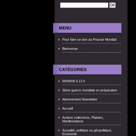
MENU
Pour faire un don au Pouvoir Mondial
Bienvenue
CATÉGORIES
09/09/09 à 13 h
3ème guerre mondiale en préparation
Abonnement Newsletter
Accueil
Actions collectives, Plaintes,
Manifestations
Actualité, politique ou géopolitique,
Economie