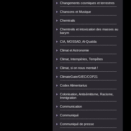
Changements cosmiques et terrestres
Chansons et Musique
Chemtrails
Chemtreils et intoxication des masses au
barym
CIA, MOSSAD, Al-Quaïda
Climat et Astronomie
Climat, Intempéries, Tempêtes
Climat, si on nous mentait !
ClimateGate/GIEC/COP21
Codex Alimentarius
Colonisation, Antisémitisme, Racisme,
Immigration
Communication
Communiqué
Communiqué de presse