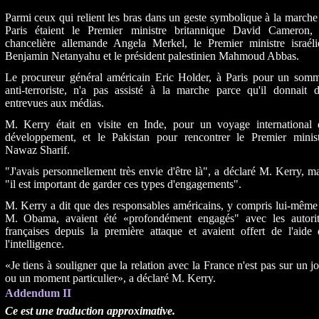
Parmi ceux qui relient les bras dans un geste symbolique à la march
Paris étaient le Premier ministre britannique David Cameron, 
chancelière allemande Angela Merkel, le Premier ministre israéli
Benjamin Netanyahu et le président palestinien Mahmoud Abbas.
Le procureur général américain Eric Holder, à Paris pour un somm
anti-terroriste, n'a pas assisté à la marche parce qu'il donnait 
entrevues aux médias.
M. Kerry était en visite en Inde, pour un voyage international 
développement, et le Pakistan pour rencontrer le Premier minist
Nawaz Sharif.
"J'avais personnellement très envie d'être là", a déclaré M. Kerry, m
"il est important de garder ces types d'engagements".
M. Kerry a dit que des responsables américains, y compris lui-même
M. Obama, avaient été «profondément engagés" avec les autorit
françaises depuis la première attaque et avaient offert de l'aide
l'intelligence.
«Je tiens à souligner que la relation avec la France n'est pas sur un j
ou un moment particulier», a déclaré M. Kerry.
Addendum II
Ce est une traduction approximative.