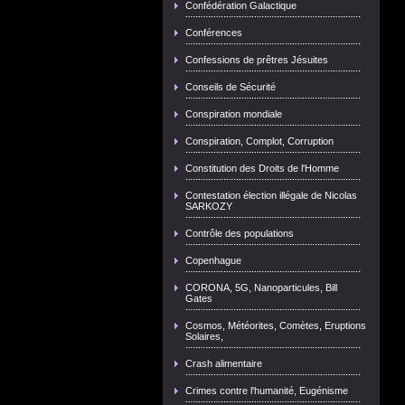
Confédération Galactique
Conférences
Confessions de prêtres Jésuites
Conseils de Sécurité
Conspiration mondiale
Conspiration, Complot, Corruption
Constitution des Droits de l'Homme
Contestation élection illégale de Nicolas
SARKOZY
Contrôle des populations
Copenhague
CORONA, 5G, Nanoparticules, Bill
Gates
Cosmos, Météorites, Comètes, Eruptions
Solaires,
Crash alimentaire
Crimes contre l'humanité, Eugénisme