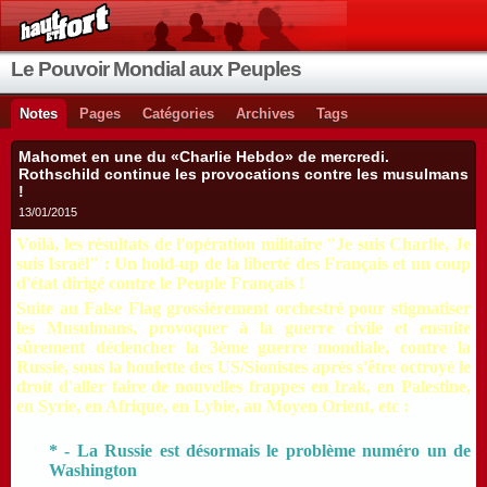
Le Pouvoir Mondial aux Peuples
Notes
Pages
Catégories
Archives
Tags
Mahomet en une du «Charlie Hebdo» de mercredi.
Rothschild continue les provocations contre les musulmans
!
13/01/2015
Voilà, les résultats de l'opération militaire "Je suis Charlie, Je
suis Israël" : Un hold-up de la liberté des Français et un coup
d'état dirigé contre le Peuple Français !
Suite au False Flag grossièrement orchestré pour stigmatiser
les Musulmans, provoquer à la guerre civile et ensuite
sûrement déclencher la 3ème guerre mondiale, contre la
Russie, sous la houlette des US/Sionistes après s'être octroyé le
droit d'aller faire de nouvelles frappes en Irak, en Palestine,
en Syrie, en Afrique, en Lybie, au Moyen Orient, etc :
* - La Russie est désormais le problème numéro un de
Washington