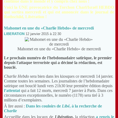
continue dans le monde et y compris chez nous !
Voici la UNE provocatrice du Torchon Charl/
Israël
HEBDO
qui sortira mercredi et qui est annoncée dans le journal de
Rothschild, Libération !
Mahomet en une du «Charlie Hebdo» de mercredi
LIBERATION
12 janvier 2015 à 22:30
Mahomet en une du «Charlie Hebdo» de mercredi
Le prochain numéro de l'hebdomadaire satirique, le premier
depuis l'attaque terroriste qui a décimé la rédaction, est
bouclé.
Charlie Hebdo
sera bien dans les kiosques ce mercredi 14 janvier.
Comme toutes les semaines. Les journalistes de l’hebdomadaire
satirique ont bouclé lundi vers 21h30 leur première édition depuis
l’attentat
qui a fait 12 morts, mercredi 7 janvier à Paris. Dans ces
circonstances exceptionnelles, le numéro (1178) sera tiré à 3
millions d’exemplaires.
À lire aussi :
Dans les couloirs de
Libé
, à la recherche de
Charlie
Accueillie dans les locaux de
Libération
,
la rédaction
a repris le