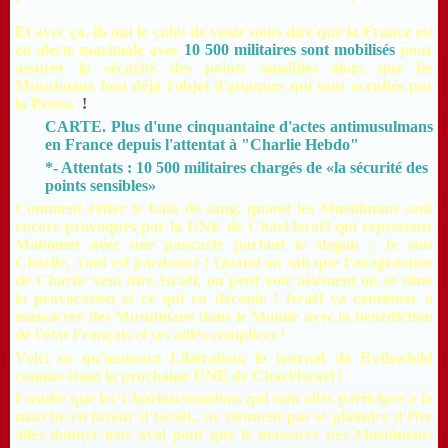
Et avec ça, ils ont le culot de venir nous dire que la France est
en alerte maximale avec
10 500 militaires sont mobilisés
pour
assurer la sécurité des points sensibles alors que les
Musulmans font déjà l'objet d'attaques qui sont occultés par
la Presse
!
CARTE. Plus d'une cinquantaine d'actes antimusulmans
en France depuis l'attentat à "Charlie Hebdo"
*- Attentats : 10 500 militaires chargés de «la sécurité des
points sensibles»
Comment éviter le bain de sang, quand les Musulmans sont
encore provoqués par la UNE de Charl/Israël qui représente
Mahomet avec une pancarte portant le slogan : Je suis
Charlie, Tout est pardonné ! Quand on sait que l'anagramme
de Charlie veut dire Israël, on peut voir aisément où se situe
la provocation et ce qui en découle ! Israël va continuer à
massacrer des Musulmans dans le Monde avec la bénédiction
de l'état Français et ses alliés complices !
Voici ce qu'annonce Libération, le journal de Rothschild
comme étant la prochaine UNE de Charl/Israël !
Ensuite que les Charlots/moutons qui sont allés participer à la
marche en faveur d'Israël,, ne viennent pas se plaindre d'être
allés donner leur aval pour que le massacre des Musulmans