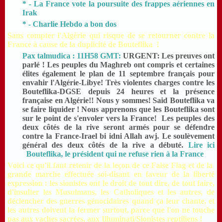
* - La France vote la poursuite des frappes aériennes en
Irak
* - Charlie Hebdo a bon dos
Sans compter l'Algérie qui risque de se retourner contre la
France à cause de la duplicité de
Bouteflika
!
Pax talmudica : 11H58 GMT:
URGENT: Les preuves ont
parlé ! Les peuples du Maghreb ont compris et certaines
élites également le plan de 11 septembre français pour
envahir l'Algérie-Libye! Très violentes charges contre les
Bouteflika-DGSE depuis 24 heures et la présence
française en Algérie!! Nous y sommes! Said Bouteflika va
se faire liquider ! Nous apprenons que les Bouteflika sont
sur le point de s'envoler vers la France! Les peuples des
deux côtés de la rive seront armés pour se défendre
contre la France-Irael bi idni Allah awj. Le soulèvement
général des deux côtés de la rive a débuté.
Lire ici
Bouteflika, le président qui ne refuse rien à la France
Voici ce qu'il faut retenir de la leçon de ce False Flag et de la
grande marche effectuée soi-disant en faveur de la liberté
expression : les sionistes ont le droit de tout dire, de tout faire,
d'insulter les Musulmans, les Catholiques et les autres, de
déclencher des guerres génocidaires quand ça leur chante, et
les autres doivent la fermer surtout, parce que l'on ne touche
pas aux vaches sacrées, aux Illuminati/Sionistes reptiliens !