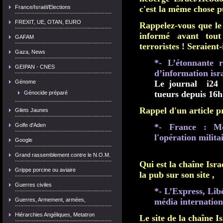
France/Israël/Elections
c'est la même chose pu
FREXIT, UE, OTAN, EURO
Rappelez-vous que le 
informé avant tout
GAFAM
terroristes ! Seraient
Gaza, News
*- L’étonnante 
GEIPAN - CNES
d’information isra
Génome
Le journal i24 n
tueurs depuis 16
Génocide préparé
Rappel d'un article p
Gilets Jaunes
Golfe d'Aden
*- France : M
l'opération militai
Google
Grand rassemblement contre le N.O.M.
Qui est la chaîne Is
Grippe porcine ou aviaire
la pub sur son site ,
Guerres civiles
*- L’Express, Lib
Guerres, Armement, armées,
média internation
Hiérarchies Angéliques, Metatron
Le site de la chaîne I