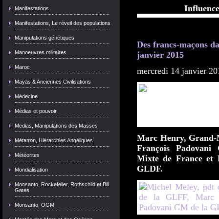
Influenc
Manifestations
Manifestations, Le réveil des populations
Manipulations génétiques
Des francs-maçons da
Manoeuvres militaires
janvier 2015
Maroc
mercredi 14 janvier 20
Mayas & Anciennes Civilisations
Médecine
Médias et pouvoir
Medias, Manipulations des Masses
Marc Henry, Grand-M
Métatron, Hiérarchies Angéliques
François Padovani
Météorites
Mixte de France et P
GLDF.
Mondialisation
Monsanto, Rockefeller, Rothschild et Bill
Gates
Monsanto; OGM