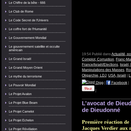
Le Chiffre de la bête - 666
Le Club de Rome
Le Code Secret de l'Univers
Le coffre fort de l'Humanité
Le Gouvernement Mondial
Le gouvernement satellite et occulte
américain
19:54 Publié dans
Actualité, p
Le Grand Israël
Complot, Corruption
,
Franc-Maç
France/Israël/Elections
,
Israël,
Le Grand Moyen Orient
Manipulations des Masses
,
Roc
Oligarchie, LDJ
,
USA, Israël
|
L
Le mythe du terrorisme
Digg
|
Facebook
|
Le Pouvoir Mondial
|
Le Projet Avalon
L’avocat de Dieud
Le Projet Blue Beam
de Dieudonné
Le Projet Camelot
Le Projet Echelon
Première réaction de 
Jacques Verdier aux 
Le Projet Révélation