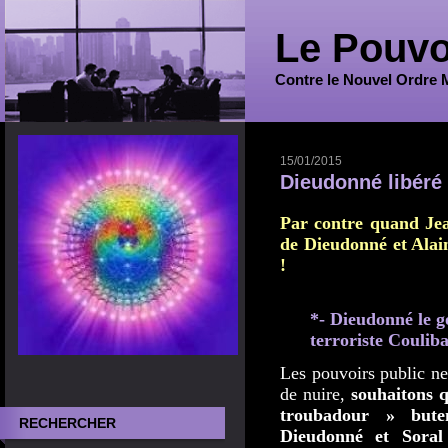
Le Pouvo
Contre le Nouvel Ordre 
15/01/2015
Dieudonné libéré 
Par contre quand Jea
de Dieudonné et Alai
!
*- Dieudonné le go
terroriste Couliba
Les pouvoirs public ne 
de nuire,
souhaitons q
troubadour » bute
RECHERCHER
Dieudonné et Sora