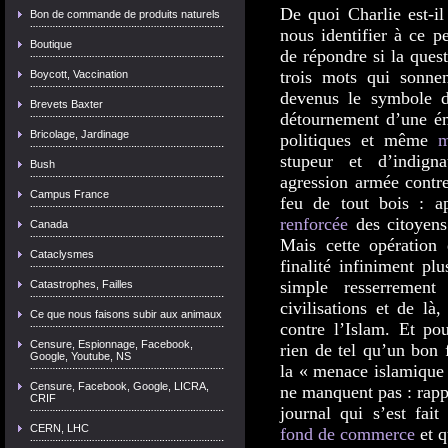
De quoi Charlie est-
Bon de commande de produits naturels
nous identifier à ce p
Boutique
de répondre si la quest
trois mots qui sonne
Boycott, Vaccination
devenus le symbole d
Brevets Baxter
détournement d’une ém
Bricolage, Jardinage
politiques et même
m
stupeur et d’indign
Bush
agression armée contre
Campus France
feu de tout bois : ap
renforcée
des citoyen
Canada
Mais cette opération
Cataclysmes
finalité infiniment pl
simple resserremen
Catastrophes, Failles
civilisations et de là,
Ce que nous faisons subir aux animaux
contre l’Islam. Et pou
Censure, Espionnage, Facebook,
rien de tel qu’un bon
Google, Youtube, NS
la « menace islamique 
Censure, Facebook, Google, LICRA,
ne manquent pas : rapp
CRIF
journal qui s’est fai
CERN, LHC
fond de commerce
et q