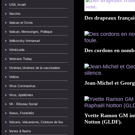
USA, Israël
Vaccins
Des drapeaux français
Vatican et Ovnis
Vatican, Mensonges, Politique
Velikovsky Immanuel
Des cordons en nombr
Vénézuela
Veterans Today
Victimes,Victimes de la vaccination
Vidéos
Jean-Michel et Georg
Virus Coronavirus
Virus, épidémies
VK - Réseau Social
Voeux, Festivités
Yvette Ramon GM int
Notton (GLDF).
Volcans, Volcanisme, Ceinture de feu
Vortex & flashs