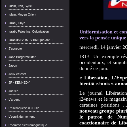
Islam, Iran, Syrie
Islam, Moyen Orient
Israël, Libye
Uniformisation et con
Israël, Palestine, Colonisation
vers la pensée unique 
Israël/ISIS/DAESH/Al-Quaïda/EI
mercredi, 14 janvier 2
J'accepte
IRIB- Un exemple révé
Jane Burgermeister
occidentaux, et singu
Japon
donné ce jour.
Jeux et tests
« Libération, L'Expr
JF - KENNEDY
bientôt réunis » anno
Justice
Le journal Libération
i24news et le magazin
L'argent
certaines positions ...
L'escroquerie du CO2
nouveau groupe plu
le patron de Num
L'esprit du moment
coactionnaire de Lib
L'homme électromagnétique