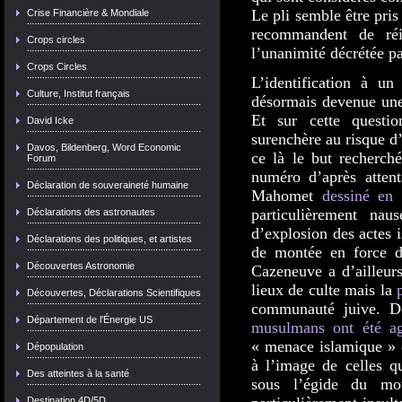
Le pli semble être pris
Crise Financière & Mondiale
recommandent de réin
Crops circles
l’unanimité décrétée p
Crops Circles
L’identification à un
Culture, Institut français
désormais devenue une 
Et sur cette questi
David Icke
surenchère au risque d’a
Davos, Bildenberg, Word Economic
ce là le but recherch
Forum
numéro d’après attent
Déclaration de souveraineté humaine
Mahomet
dessiné en
particulièrement nau
Déclarations des astronautes
d’explosion des actes 
Déclarations des politiques, et artistes
de montée en force d
Découvertes Astronomie
Cazeneuve a d’ailleur
lieux de culte mais la
Découvertes, Déclarations Scientifiques
communauté juive. De
Département de l'Énergie US
musulmans ont été ag
« menace islamique » 
Dépopulation
à l’image de celles q
Des atteintes à la santé
sous l’égide du m
Destination 4D/5D