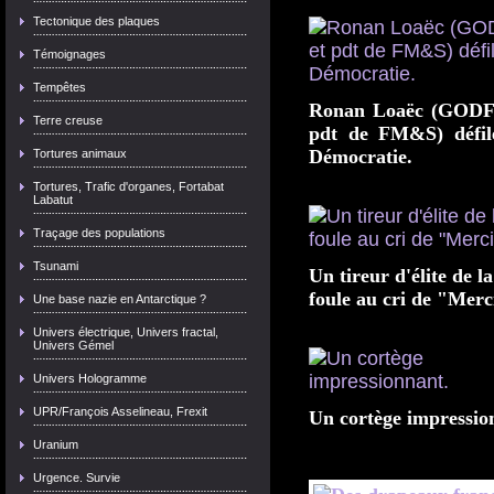
Tectonique des plaques
Témoignages
Tempêtes
Ronan Loaëc (GODF)
Terre creuse
pdt de FM&S) défile
Démocratie.
Tortures animaux
Tortures, Trafic d'organes, Fortabat
Labatut
Traçage des populations
Tsunami
Un tireur d'élite de l
foule au cri de "Merc
Une base nazie en Antarctique ?
Univers électrique, Univers fractal,
Univers Gémel
Univers Hologramme
UPR/François Asselineau, Frexit
Un cortège impressio
Uranium
Urgence. Survie