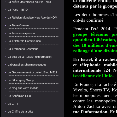
la nouvelle entité, t
La prière Universelle pour la Terre
détenus par le group
La Puce - RFID
Les deux hommes s'inté
La Religion Mondiale New Age du NOM
ont-ils confirmé
La Terre Creuse
Pendant l'été 2014, P
La Terre en expansion
groupe télécoms pr
quotidien Libération, 
La Trilatérale Commission
des 18 millions d'eur
La Tromperie Cosmique
rallonge d'une dizaine
La Voix de la Russie, réinformation
En Israël, il a rachet
et téléphonie mobil
Laboratoires pharmaceutiques
internationale i24 
Le Gouvernement occulte US ou MJ12
israélienne de l'info.
Le Bildengerg Group
En France, il a rachet
Le blog sur votre mobile
Vivolta, Shorts TV, 
les monopoles tuent le
Le Bohémian Club
contre les monopoles 
Le CFR
Anton Zichka avec rai
tue l'information. Et l
Le Chiffre de la bête