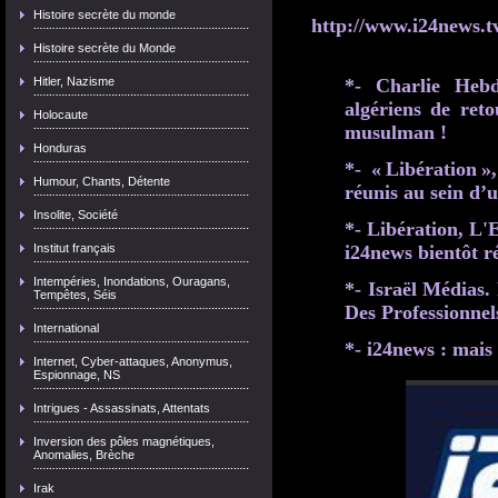
Histoire secrète du monde
http://www.i24news.tv
Histoire secrète du Monde
Hitler, Nazisme
*- Charlie Hebdo
algériens de ret
Holocaute
musulman !
Honduras
*- « Libération »
Humour, Chants, Détente
réunis au sein d
Insolite, Société
*- Libération, L'E
Institut français
i24news bientôt r
Intempéries, Inondations, Ouragans,
*- Israël Médias.
Tempêtes, Séis
Des Professionne
International
*- i24news : mais 
Internet, Cyber-attaques, Anonymus,
Espionnage, NS
Intrigues - Assassinats, Attentats
Inversion des pôles magnétiques,
Anomalies, Brèche
Irak