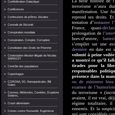
La belle histoire de l
Confédération Galactique
terrorisme n’aura d
Conférences
manifestation. Une foi
reprend ses droits. Et
Confessions de prêtres Jésuites
tentation d’
instaurer l
Conseils de Sécurité
France, quasi-
décla
prolongation de
l’inte
Conspiration mondiale
hors-d’œuvre,
batte
Conspiration, Complot, Corruption
s’empiler sur une ava
Constitution des Droits de l'Homme
dernière
en date est s
volonté à peine voilée
Contestation élection illégale de Nicolas
SARKOZY
a montré ce qu’il fal
tirades pour la lib
Contrôle des populations
responsables politi
Copenhague
présence dans la mani
ou de ministres bien
CORONA, 5G, Nanoparticules, Bill
Gates
examen de l’humorist
du terrorisme » (incr
Cosmos, Météorites, Comètes, Eruptions
Solaires,
avaient, il est vrai, d
régime totalitaire, 
Crash alimentaire
ennemis. Et la suspici
Crimes contre l'humanité, Eugénisme
qui sont considérés co