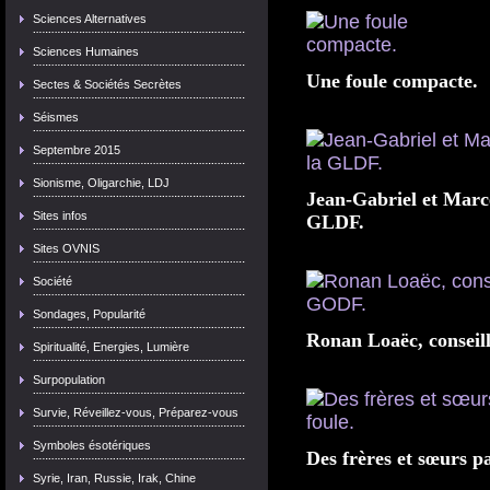
Sciences Alternatives
Sciences Humaines
Une foule compacte.
Sectes & Sociétés Secrètes
Séismes
Septembre 2015
Sionisme, Oligarchie, LDJ
Jean-Gabriel et Marce
Sites infos
GLDF.
Sites OVNIS
Société
Sondages, Popularité
Ronan Loaëc, conseil
Spiritualité, Energies, Lumière
Surpopulation
Survie, Réveillez-vous, Préparez-vous
Symboles ésotériques
Des frères et sœurs pa
Syrie, Iran, Russie, Irak, Chine