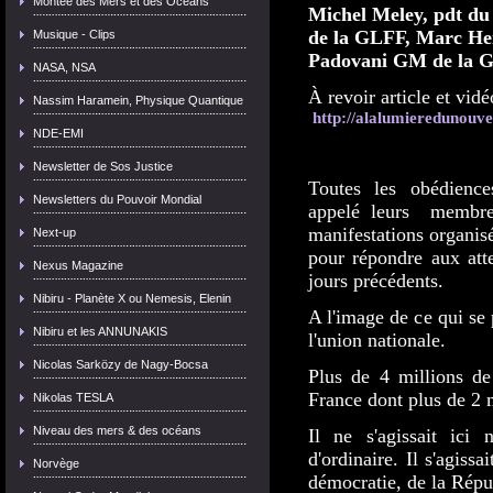
Montée des Mers et des Océans
Michel Meley, pdt du
de la GLFF, Marc He
Musique - Clips
Padovani GM de la
NASA, NSA
À revoir article et vidé
Nassim Haramein, Physique Quantique
http://alalumieredunouv
NDE-EMI
Newsletter de Sos Justice
Toutes les obédienc
Newsletters du Pouvoir Mondial
appelé leurs membres
manifestations organis
Next-up
pour répondre aux atte
Nexus Magazine
jours précédents.
Nibiru - Planète X ou Nemesis, Elenin
A l'image de ce qui se p
Nibiru et les ANNUNAKIS
l'union nationale.
Nicolas Sarközy de Nagy-Bocsa
Plus de 4 millions de
France dont plus de 2 m
Nikolas TESLA
Niveau des mers & des océans
Il ne s'agissait ici 
d'ordinaire. Il s'agiss
Norvège
démocratie, de la Répu