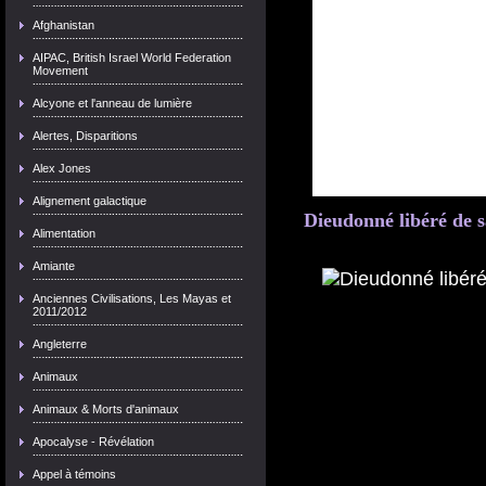
Afghanistan
AIPAC, British Israel World Federation
Movement
Alcyone et l'anneau de lumière
Alertes, Disparitions
Alex Jones
Alignement galactique
Dieudonné libéré de s
Alimentation
Amiante
Anciennes Civilisations, Les Mayas et
2011/2012
Angleterre
Animaux
Animaux & Morts d'animaux
Apocalyse - Révélation
Appel à témoins