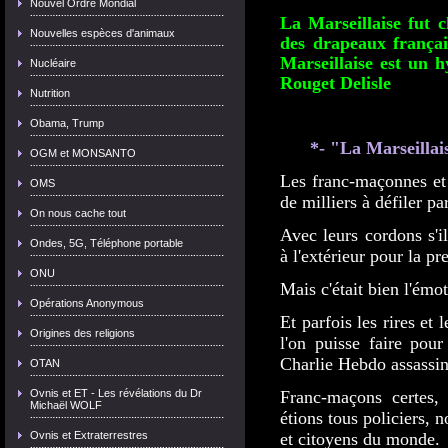
Nouvel Ordre Mondial
La Marseillaise fut c
Nouvelles espèces d'animaux
des drapeaux françai
Marseillaise est un
Nucléaire
Rouget Delisle
Nutrition
Obama, Trump
*- "La Marseilla
OGM et MONSANTO
Les franc-maçonnes et 
OMS
de milliers à défiler pa
On nous cache tout
Avec leurs cordons s'il
Ondes, 5G, Téléphone portable
à l'extérieur pour la pr
ONU
Mais c'était bien l'émo
Opérations Anonymous
Et parfois les rires et 
Origines des religions
l'on puisse faire pou
Charlie Hebdo assassin
OTAN
Ovnis et ET - Les révélations du Dr
Franc-maçons certes,
Michaël WOLF
étions tous policiers, n
Ovnis et Extraterrestres
et citoyens du monde.