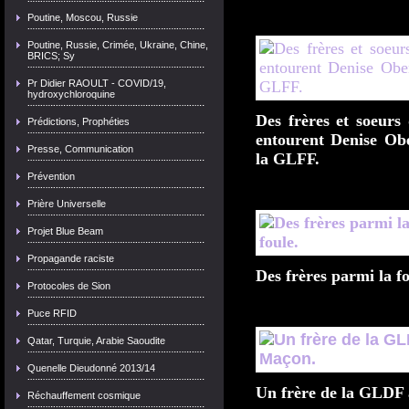
Poutine, Moscou, Russie
Poutine, Russie, Crimée, Ukraine, Chine,
BRICS; Sy
Pr Didier RAOULT - COVID/19,
hydroxychloroquine
Des frères et soeur
Prédictions, Prophéties
entourent Denise Ob
Presse, Communication
la GLFF.
Prévention
Prière Universelle
Projet Blue Beam
Propagande raciste
Des frères parmi la fo
Protocoles de Sion
Puce RFID
Qatar, Turquie, Arabie Saoudite
Quenelle Dieudonné 2013/14
Un frère de la GLDF 
Réchauffement cosmique