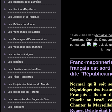
Les guerriers de la Lumière
Les Illuminati-Reptiliens
Les Lobbies et la Politique
Les Maîtres du Monde
Les mensonges de la Bible
14:46 Publié dans
Actualité, p
Les Messages d'Extraterrestres
Terrorisme
,
Quenelle Dieudon
permanent
|
|
del.icio.u
Les messages des channels
|
Les pétitions à signer
Franc-maçonnerie
Les planètes
français est sort
Les planètes se réchauffent
dite "Républicain
Les Pôles Terrestres
Normal qu'il soit so
Les Projets des Maîtres du Monde
République des Franc
Les protocoles de Toronto
Français ! Ils ont d
Charlie ou Israël, ca
Les protocoles des Sages de Sion
Chanter la Marseillai
Les Reptiliens
Rouget Delisle était