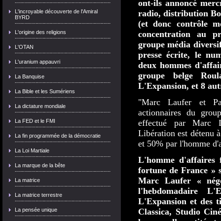
ont-ils annoncé mercr
L'incroyable découverte de l'Amiral
radio, distribution Bo
BYRD
(et donc contrôle mé
L'origine des religions
concentration au p
groupe média diversifi
L'OTAN
presse écrite, le nu
L'uranium appauvri
deux hommes d'affair
groupe belge Roul
La Banquise
L'Expansion, et 8 autr
La Bible et les Sumériens
"Marc Laufer et Pa
La dictature mondiale
actionnaires du grou
La FED et le FMI
effectué par Marc Lau
Libération est détenu 
La fin programmée de la démocratie
et 50% par l'homme d'a
La Loi Martiale
L'homme d'affaires f
La marque de la bête
fortune de France » s
Marc Laufer « négo
La matrice
l'hebdomadaire L'
La matrice terrestre
L'Expansion et des ti
La pensée unique
Classica, Studio Ciné