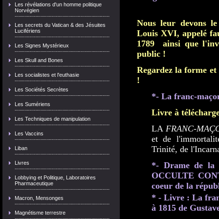
Les révélations d'un homme politique
Norvégien
Nous leur devons le
Les secrets du Vatican & des Jésuites
Lucifériens
Louis XVI, appelé fa
1789 ainsi que l'in
Les Signes Mystérieux
public !
Les Skull and Bones
Regardez la forme et 
Les socialistes et l'euthasie
!
Les Sociétés Secrètes
*- La franc-maço
Les Sumériens
Livre à télécharg
Les Techniques de manipulation
LA
FRANC
-
MAÇO
Les Vaccins
et de l'immortali
Trinité, de l'Incarn
Liban
Livres
*- Drame de la
OCCULTE CONT
Lobbying et Politique, Laboratoires
Pharmaceutique
coeur de la répub
* - Livre : La fr
Macron, Mensonges
à 1815 de Gusta
Magnétisme terrestre