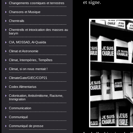
et signe.
Changements cosmiques et terrestres
Chansons et Musique
Chemtrails
Chemtreils et intoxication des masses au
barym
CIA, MOSSAD, Al-Quaïda
Climat et Astronomie
Climat, Intempéries, Tempêtes
Climat, si on nous mentait !
ClimateGate/GIEC/COP21
Codex Alimentarius
Colonisation, Antisémitisme, Racisme,
Immigration
Communication
Communiqué
Communiqué de presse