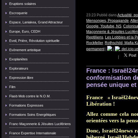
Eruptions solaires
Escroquerie
23:23 Publié dans
Actualité, p
Mensonges, Propagande
,
Atte
Espace, Laniakea, Grand Attracteur
Google, Youtube, NS
,
Colonisa
Europe, Euro, CEDH
Maçonnerie & Jésuites Lucifér
Reptiliens
,
Les Lobbies et la Po
Eveil, Prière, Révolution spirituelle
Rockfeller
,
Rothschild, Mafia K
permanent
|
|
del.icio.u
Evènement artistique
|
Exoplanètes
Explorateurs
France : Israël24
conformisation d
Expression libre
pensée unique et 
Film
Flasb Mob contre le N.O.M.
France « Israël24ne
Libération !
Formations Expresses
Allez comme cela nou
Formations Soins Energétiques
orientées vers la pens
Franc-Maçonnerie & Jésuites Lucifériens
Donc, Israël24news ra
France Expertise Internationale
hébergé Israël/Hebdo