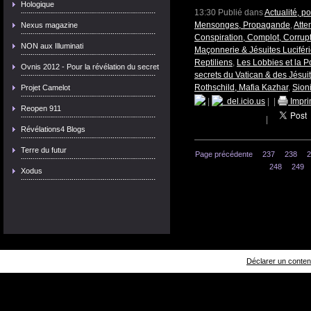
Hologique
13:30 Publié dans
Actualité, p
Mensonges, Propagande
,
Atte
Nexus magazine
Conspiration, Complot, Corrup
NON aux Illuminati
Maçonnerie & Jésuites Lucifér
Reptiliens
,
Les Lobbies et la Po
Ovnis 2012 - Pour la révélation du secret
secrets du Vatican & des Jésui
Rothschild, Mafia Kazhar
,
Sion
Projet Camelot
|
del.icio.us
|
|
Impri
Reopen 911
|
Révélations4 Blogs
Terre du futur
Page précédente
237
238
2
248
249
Xodus
Déclarer un contenu 