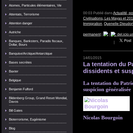
Atomes, Particules élémentaires, Vie
00:03 Publié dans
Actualité, p
Attentats, Terrorisme
Civilisations, Les Mayas et 20
Attention danger
Immigration
,
Quenelle Dieudo
Autriche
permanent
|
|
del.icio.u
Banques, Banksters, Paradis fiscaux,
|
Dollar, Bours
Banquise/Arctique/Antarctique
14/01/2015
Bases secrètes
La tentation du Pa
dissidents et sus
Baxter
Belgique
La tentation du Patrio
suspicion généralisée
Benjamin Fulford
Bildenberg Group, Grand Reset Mondial,
Davos
Bill Gates
Nicolas Bourgoin
Bioterrorisme, Eugénisme
Blog