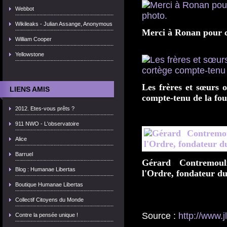
Webbot
Wikileaks - Julian Assange, Anonymous
Merci à Ronan pour c
William Cooper
Yellowstone
Les frères et sœurs 
LIENS AMIS
compte-tenu de la fou
2012. Etes-vous prêts ?
911 NWO - L'observatoire
Alice
Barruel
Gérard Contremoul
Blog : Humanae Libertas
l'Ordre, fondateur du
Boutique Humanae Libertas
Collectif Citoyens du Monde
Source :
http://www.j
Contre la pensée unique !