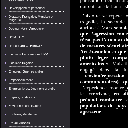
particulièrement insul
qui ont fait de l’anti-I
Développement personnel
L’histoire se répète 
Dictature Française, Mondiale et
religieuse
tragédie, la seconde
attribue à Marx semble
Docteur Marc Vercoutère
que l’agression cont
DOM-TOM
n’est pas l’attentat 
de mesures sécuritair
Dr. Leonard G. Horowitz
Act étasunien et que 
Elections Européennes UPR
plutôt léger com
américains ».
Mais il 
Elections Illégales
engagé dans la fu
Emeutes, Guerres civiles
tension/répression
Empoisonnement
communautaires) qu’
L’expérience montre po
Energies libres, électricité gratuite
le terrorisme,
en ali
Engrais, pesticides..
prétend combattre, e
populations du pays
Environnement, Nature
agresseur.
Epidémie, Pandémie
Ere du Verseau